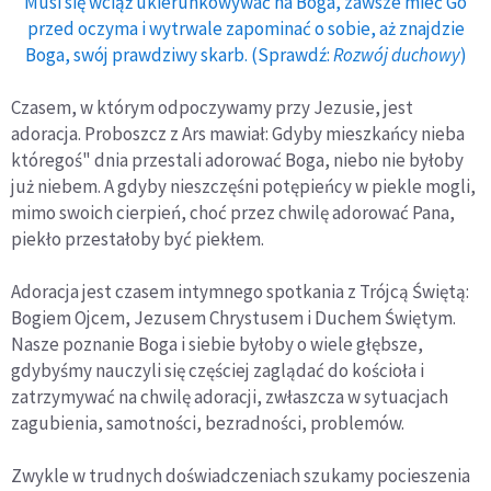
Musi się wciąż ukierunkowywać na Boga, zawsze mieć Go
przed oczyma i wytrwale zapominać o sobie, aż znajdzie
Boga, swój prawdziwy skarb. (Sprawdź:
Rozwój duchowy
)
Czasem, w którym odpoczywamy przy Jezusie, jest
adoracja. Proboszcz z Ars mawiał:
Gdyby mieszkańcy nieba
któregoś" dnia przestali adorować Boga, niebo nie byłoby
już niebem. A gdyby nieszczęśni potępieńcy w piekle mogli,
mimo swoich cierpień, choć przez chwilę adorować Pana,
piekło przestałoby być piekłem.
Adoracja jest czasem intymnego spotkania z Trójcą Świętą:
Bogiem Ojcem, Jezusem Chrystusem i Duchem Świętym.
Nasze poznanie Boga i siebie byłoby o wiele głębsze,
gdybyśmy nauczyli się częściej
zaglądać do kościoła
i
zatrzymywać na chwilę adoracji, zwłaszcza w sytuacjach
zagubienia, samotności, bezradności, problemów.
Zwykle w trudnych doświadczeniach szukamy pocieszenia