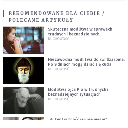
REKOMENDOWANE DLA CIEBIE /
POLECANE ARTYKUŁY
Skuteczna modlitwa w sprawach
trudnych i beznadziejnych
DUCHOWOŚĆ
Niezawodna modlitwa do św. Szarbela.
Po 9 dniach mogą dziać się cuda
DUCHOWOŚĆ
Modlitwa ojca Pio w trudnych i
beznadziejnych sytuacjach
DUCHOWOŚĆ
„Autentyczność się nie niesie”.
Katoliczki o presji i sile social mediów