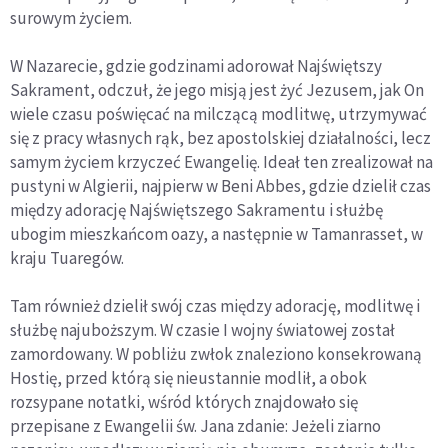
surowym życiem.
W Nazarecie, gdzie godzinami adorował Najświętszy
Sakrament, odczuł, że jego misją jest żyć Jezusem, jak On
wiele czasu poświęcać na milczącą modlitwę, utrzymywać
się z pracy własnych rąk, bez apostolskiej działalności, lecz
samym życiem krzyczeć Ewangelię.
Ideał ten zrealizował na
pustyni w Algierii, najpierw w Beni Abbes, gdzie dzielił czas
między adorację Najświętszego Sakramentu i służbę
ubogim mieszkańcom oazy, a następnie w Tamanrasset, w
kraju Tuaregów.
Tam również dzielił swój czas między adorację, modlitwę i
służbę najuboższym. W czasie I wojny światowej został
zamordowany. W pobliżu zwłok znaleziono konsekrowaną
Hostię, przed którą się nieustannie modlił, a obok
rozsypane notatki, wśród których znajdowało się
przepisane z Ewangelii św. Jana zdanie:
Jeżeli ziarno