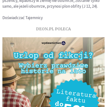
pszenicy, wpadłszy w ziemię nie obumrze, zostanie tylko
samo, ale jeżeli obumrze, przynosi plon obfity
(J
12, 24).
Doświadczać Tajemnicy
DEON.PL POLECA