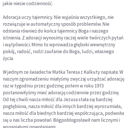
jakie niesie codzienność.
Adoracja uczy tajemnicy. Nie wyjaśnia wszystkiego, nie
rozwiązuje w automatyczny sposób problemów. Nie
odsłania również do końca tajemnicy Boga i naszego
istnienia. Z adoracji wynosimy raczej wiele twórczych pytań
i wątpliwości. Mimo to wprowadza głęboki wewnętrzny
pokój, radość, rodzi zaufanie do Boga, ludzi, własnego
życia.
W jednym ze świadectw Matka Teresa z Kalkuty napisała:
W
naszym zgromadzeniu miałyśmy zwyczaj urządzać adorację
raz w tygodniu przez godzinę; potem w roku 1973
postanowiłyśmy mieć adorację codziennie przez godzinę.
Od tej chwili nasza miłość dla Jezusa stała się bardziej
pogłębiona, nasza miłość dla innych bardziej wyrozumiała,
nasza miłość dla biednych bardziej współczująca, podwoiła
się u nas liczba powołań. Bógpobłogosławił nam licznymi i
wspaniałymi powołaniami.