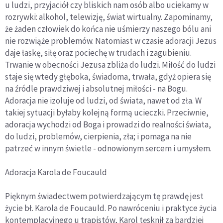
u ludzi, przyjaciół czy bliskich nam osób albo uciekamy w
rozrywki: alkohol, telewizję, świat wirtualny. Zapominamy,
że żaden człowiek do końca nie uśmierzy naszego bólu ani
nie rozwiąże problemów. Natomiast w czasie adoracji Jezus
daje łaskę, siłę oraz pociechę w trudach i zagubieniu.
Trwanie w obecności Jezusa zbliża do ludzi. Miłość do ludzi
staje się wtedy głęboka, świadoma, trwała, gdyż opiera się
na źródle prawdziwej i absolutnej miłości - na Bogu.
Adoracja nie izoluje od ludzi, od świata, nawet od zła. W
takiej sytuacji byłaby kolejną
formą ucieczki.
Przeciwnie,
adoracja wychodzi od Boga i prowadzi do realności świata,
do ludzi, problemów, cierpienia, zła; i pomaga na nie
patrzeć w innym świetle - odnowionym sercem i umysłem.
Adoracja Karola de Foucauld
Pięknym świadectwem potwierdzającym tę prawdę jest
życie bł. Karola de Foucauld. Po nawróceniu i praktyce życia
kontemplacyjnego u trapistów, Karol tęsknił za bardziej