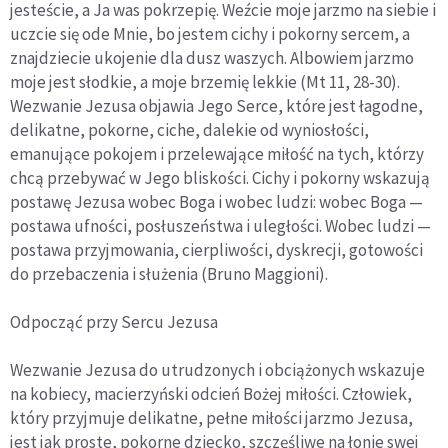
jesteście, a Ja was pokrzepię. Weźcie moje jarzmo na siebie i
uczcie się ode Mnie, bo jestem cichy i pokorny sercem, a
znajdziecie ukojenie dla dusz waszych. Albowiem jarzmo
moje jest słodkie, a moje brzemię lekkie
(Mt 11, 28-30).
Wezwanie Jezusa objawia Jego Serce, które jest łagodne,
delikatne, pokorne, ciche, dalekie od wyniosłości,
emanujące pokojem i przelewające miłość na tych, którzy
chcą przebywać w Jego bliskości.
Cichy i pokorny wskazują
postawę Jezusa wobec Boga i wobec ludzi: wobec Boga —
postawa ufności, posłuszeństwa i uległości. Wobec ludzi —
postawa przyjmowania, cierpliwości, dyskrecji, gotowości
do przebaczenia i służenia
(Bruno Maggioni).
Odpocząć przy Sercu Jezusa
Wezwanie Jezusa do
utrudzonych i obciążonych
wskazuje
na kobiecy, macierzyński odcień Bożej miłości. Człowiek,
który przyjmuje delikatne, pełne miłości jarzmo Jezusa,
jest jak proste, pokorne dziecko, szczęśliwe na łonie swej