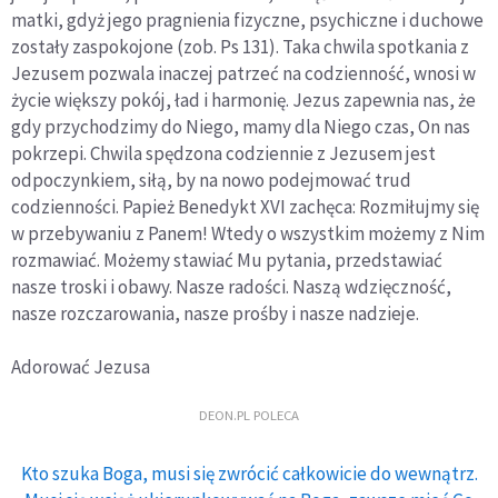
matki, gdyż jego pragnienia fizyczne, psychiczne i duchowe
zostały zaspokojone (zob. Ps 131). Taka chwila spotkania z
Jezusem pozwala inaczej patrzeć na codzienność, wnosi w
życie większy pokój, ład i harmonię. Jezus zapewnia nas, że
gdy przychodzimy do Niego, mamy dla Niego czas, On nas
pokrzepi. Chwila spędzona codziennie z Jezusem jest
odpoczynkiem, siłą, by na nowo podejmować trud
codzienności. Papież Benedykt XVI zachęca:
Rozmiłujmy się
w przebywaniu z Panem! Wtedy o wszystkim możemy z Nim
rozmawiać. Możemy stawiać Mu pytania, przedstawiać
nasze troski i obawy. Nasze radości. Naszą wdzięczność,
nasze rozczarowania, nasze prośby i nasze nadzieje.
Adorować Jezusa
DEON.PL POLECA
Kto szuka Boga, musi się zwrócić całkowicie do wewnątrz.