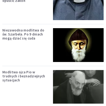
opuścić zakon
Niezawodna modlitwa do
św. Szarbela. Po 9 dniach
mogą dziać się cuda
Modlitwa ojca Pio w
trudnych i beznadziejnych
sytuacjach