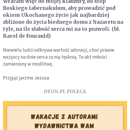
Wracam więc do mojej klauzury, do stóp
Boskiego tabernakulum, aby prowadzić pod
okiem Ukochanego życie jak najbardziej
zbliżone do życia biednego domu z Nazaretu na
tyle, na ile słabość serca mi na to pozwoli.
(
bł.
Karol de Foucauld
)
Niewielu ludzi odkrywa wartość adoracji, choć prawie
wszyscy na dnie serca za nią tęsknią. To akt miłości
zamieniony w modlitwę.
Przyjąć jarzmo Jezusa
DEON.PL POLECA