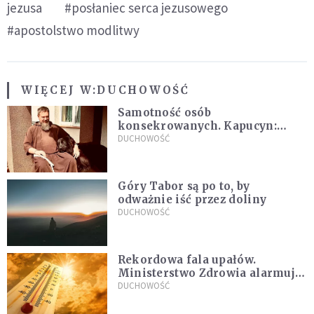
jezusa
#posłaniec serca jezusowego
#apostolstwo modlitwy
WIĘCEJ W:
DUCHOWOŚĆ
Samotność osób
konsekrowanych. Kapucyn:
Życie w pojedynkę rzadko jest
DUCHOWOŚĆ
sielanką
Góry Tabor są po to, by
odważnie iść przez doliny
DUCHOWOŚĆ
Rekordowa fala upałów.
Ministerstwo Zdrowia alarmuje
po doświadczeniach z czerwca
DUCHOWOŚĆ