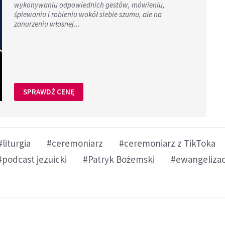
wykonywaniu odpowiednich gestów, mówieniu,
śpiewaniu i robieniu wokół siebie szumu, ale na
zanurzeniu własnej...
SPRAWDŹ CENĘ
#liturgia
#ceremoniarz
#ceremoniarz z TikToka
#podcast jezuicki
#Patryk Bożemski
#ewangelizac