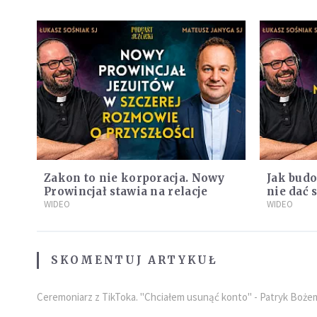
Zakon to nie korporacja. Nowy
Jak budo
Prowincjał stawia na relacje
nie dać 
WIDEO
Miłuńsk
WIDEO
SKOMENTUJ ARTYKUŁ
Ceremoniarz z TikToka. "Chciałem usunąć konto" - Patryk Boże