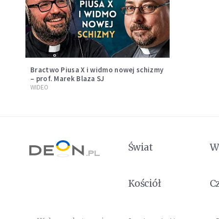
Bractwo Piusa X i widmo nowej schizmy
– prof. Marek Blaza SJ
WIDEO
Świat
W
Kościół
C