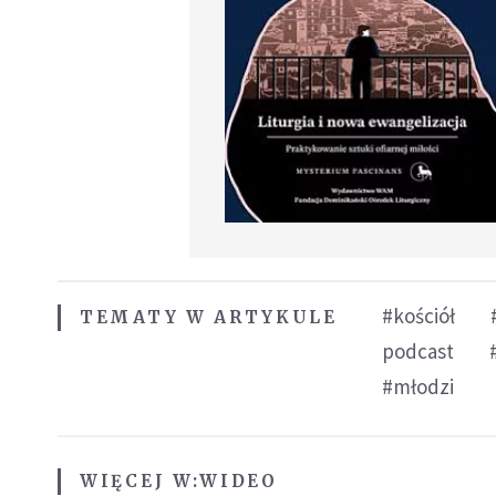
#kościół
TEMATY W ARTYKULE
podcast
#młodzi
WIĘCEJ W:
WIDEO