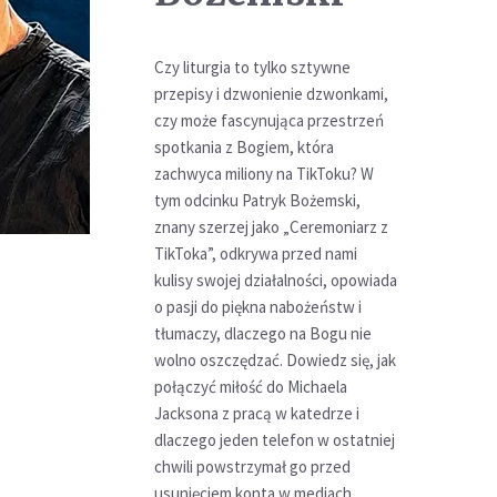
Czy liturgia to tylko sztywne
przepisy i dzwonienie dzwonkami,
czy może fascynująca przestrzeń
spotkania z Bogiem, która
zachwyca miliony na TikToku? W
tym odcinku Patryk Bożemski,
znany szerzej jako „Ceremoniarz z
TikToka”, odkrywa przed nami
kulisy swojej działalności, opowiada
o pasji do piękna nabożeństw i
tłumaczy, dlaczego na Bogu nie
wolno oszczędzać. Dowiedz się, jak
połączyć miłość do Michaela
Jacksona z pracą w katedrze i
dlaczego jeden telefon w ostatniej
chwili powstrzymał go przed
usunięciem konta w mediach