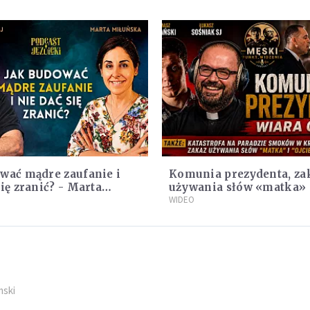
wać mądre zaufanie i
Komunia prezydenta, za
się zranić? - Marta
używania słów «matka» 
a
«ojciec», krytyka Dziesi
WIDEO
Przykazań, LEGO oraz S
Familia
mski