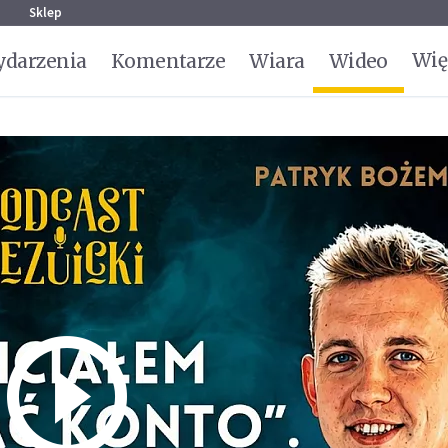
g
Sklep
Wię
darzenia
Komentarze
Wiara
Wideo