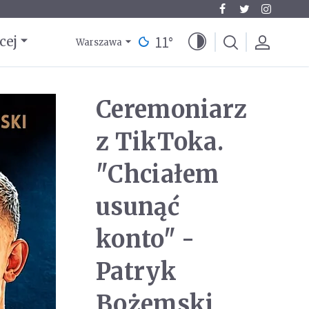
11
°
cej
Warszawa
Ceremoniarz
z TikToka.
"Chciałem
usunąć
konto" -
Patryk
Bożemski