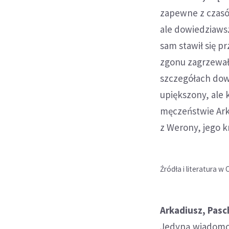
zapewne z czasó
ale dowiedziawsz
sam stawił się p
zgonu zagrzewał
szczegółach dow
upiększony, ale
męczeństwie Ark
z Werony, jego k
Źródła i literatura w 
Arkadiusz, Pasc
Jedyną wiadomoś