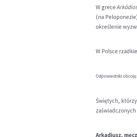
W grece
Arkádio
(na Peloponezie)
określenie wyzw
W Polsce rzadkie
Odpowiedniki obcojęz.
Świętych, którzy 
zaświadczonych 
Arkadiusz, męcz