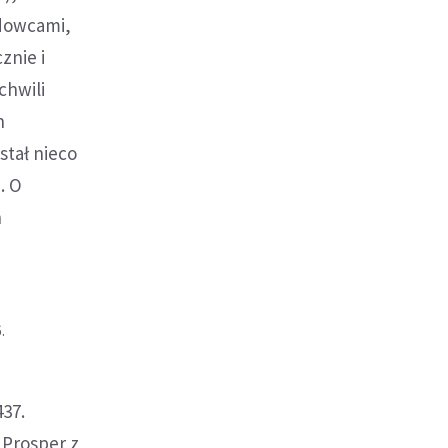
adowcami,
znie i
chwili
h
stał nieco
. O
n
.
437.
 Prosper z