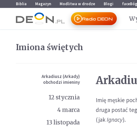
Przejdź do menu głównego
Przejdź do treści
Biblia
Magazyn
Modlitwa w drodze
Blogi
faceBó
Wy
Radio DEON
Imiona świętych
Arkadiusz (Arkady)
Arkadiu
obchodzi imieniny
12 stycznia
Imię męskie poch
4 marca
druga postać te
(jak
Ignacy
).
13 listopada