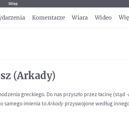
g
Sklep
Wię
darzenia
Komentarze
Wiara
Wideo
sz (Arkady)
odzenia greckiego. Do nas przyszło przez łacinę (stąd -
go samego imienia to
Arkady
przyswojone według inneg