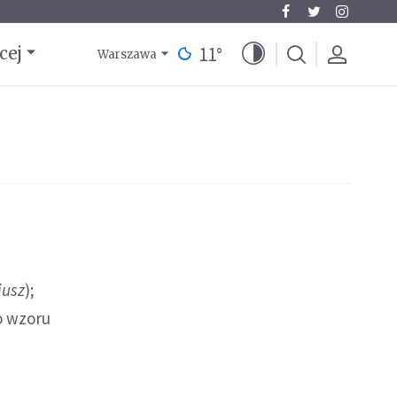
11
°
cej
Warszawa
iusz
);
o wzoru