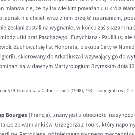
 on mianowicie, że byli w wielkim poważaniu u króla Wa
 jednak nie chcieli wraz z nim przejść na arianizm, pop
nie zesłani zostali na wygnanie, w końcu zaś skazani na 
 młodziutki brat Paschazego i Eutychiana - Paulillus, ale 
woli. Zachował się list Honorata, biskupa Cirty w Numidi
gierii), skierowany do Arkadiusza i wzywający go do wy
minani są w dawnym Martyrologium Rzymskim dnia 13 
om. 519. Literatura w Catholicisme 1 (1948), 763. - Ikonografia w LCI 5 
up Bourges
(Francja), znany jest z obecności na synodz
a także ze wzmianki św. Grzegorza z Tours, który napomy
ecezji św. Patroklesa, późniejszego słynnego męczennika