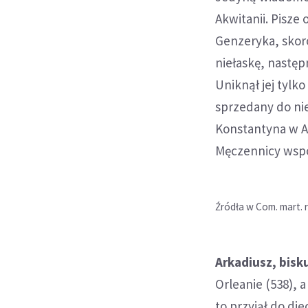
Akwitanii. Pisze
Genzeryka, skoro
niełaskę, następ
Uniknął jej tylko
sprzedany do nie
Konstantyna w Al
Męczennicy wspo
Źródła w Com. mart. r
Arkadiusz, bisk
Orleanie (538), 
to przyjął do di