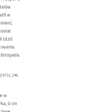
ndalów
adli w
śmierć.
został
i (dziś
trwania.
listopada.
(1973), 246.
ie w
ka, iż on
. Inne