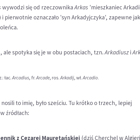
s
wywodzi się od rzeczownika
Arkas
'mieszkaniec Arkadii
 i pierwotnie oznaczało 'syn Arkadyjczyka', zapewne ja
oleńca.
, ale spotyka się je w obu postaciach, tzn.
Arkadiusz
i
Ar
: łac.
Arcadius
, fr.
Arcade
, ros.
Arkadij
, wł.
Arcadio
.
nosili to imię, było sześciu. Tu krótko o trzech, lepiej
w źródłach:
ennik z Cezarei Mauretańskiej
(dziś Cherchel w Algieri