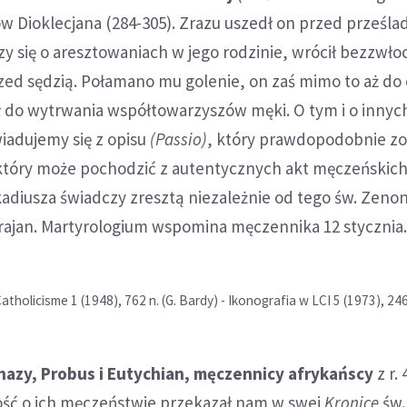
w Dioklecjana (284-305). Zrazu uszedł on przed prześl
y się o aresztowaniach w jego rodzinie, wrócił bezzwłoc
rzed sędzią. Połamano mu golenie, on zaś mimo to aż do 
 do wytrwania współtowarzyszów męki. O tym i o innyc
iadujemy się z opisu
(Passio)
, który prawdopodobnie zo
 który może pochodzić z autentycznych akt męczeńskich
adiusza świadczy zresztą niezależnie od tego św. Zeno
rajan. Martyrologium wspomina męczennika 12 stycznia.
Catholicisme 1 (1948), 762 n. (G. Bardy) - Ikonografia w LCI 5 (1973), 246
hazy, Probus i Eutychian, męczennicy afrykańscy
z r. 
ć o ich męczeństwie przekazał nam w swej
Kronice
św.