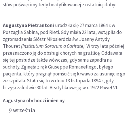
słów poświęcimy tedy beatyfikowanej z ostatniej doby:
Augustyna Pietrantoni
urodziła się 27 marca 1864 r. w
Pozzaglia Sabina, pod Rieti. Gdy miała 22 lata, wstąpiła do
zgromadzenia Sióstr Miłosierdzia św. Joanny Antydy
Thouret
(Institutum Sororum a Caritate)
. W trzy lata później
przeznaczono ją do obsługi chorych na gruźlicę. Oddawała
się tej posłudze także wówczas, gdy sama zapadła na
suchoty. Zginęła z rąk Giuseppe Romanellego, byłego
pacjenta, który pragnął pomścić się krwawo za usunięcie go
ze szpitala. Stało się to w dniu 13 listopada 1894 r., gdy
liczyła zaledwie 30 lat. Beatyfikował ją w r. 1972 Paweł VI.
Augustyna
obchodzi imieniny
9 września