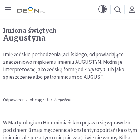
Przejdź do menu głównego
Przejdź do treści
Imiona świętych
Augustyna
Imię żeńskie pochodzenia łacińskiego, odpowiadające
znaczeniowo męskiemu imieniu AUGUSTYN. Można je
interpretować jako żeńską formę od
Augustyn
lub jako
spieszczenie albo patronimicum od AUGUST.
Odpowiedniki obcojęz.: łac.
Augustina.
W Martyrologium Hieronimiańskim pojawia się wprawdzie
pod dniem 8 maja męczennica konstantynopolitańska o tym
imieniu, ale poza tym o niej nic właściwie nie wiemy. Kilka