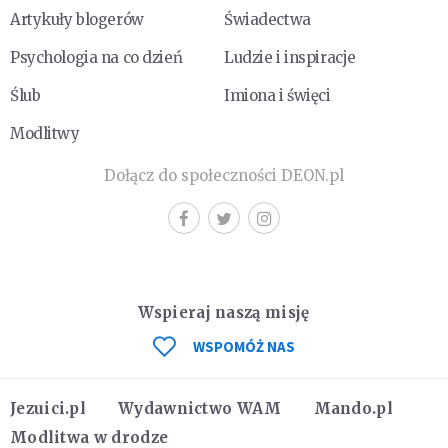
Artykuły blogerów
Świadectwa
Psychologia na co dzień
Ludzie i inspiracje
Ślub
Imiona i święci
Modlitwy
Dołącz do społeczności DEON.pl
Wspieraj naszą misję
WSPOMÓŻ NAS
Jezuici.pl
Wydawnictwo WAM
Mando.pl
Modlitwa w drodze