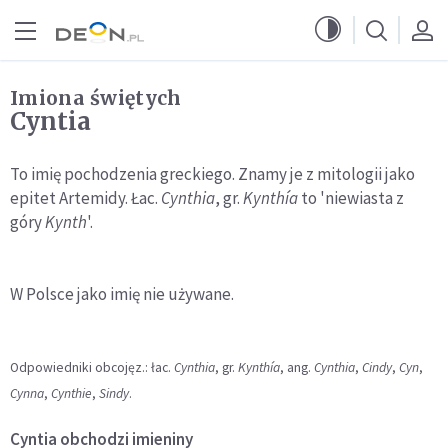
Przejdź do menu głównego
Przejdź do treści
Imiona świętych
Cyntia
To imię pochodzenia greckiego. Znamy je z mitologii jako
epitet Artemidy. Łac.
Cynthia
, gr.
Kynthía
to 'niewiasta z
góry
Kynth
'.
W Polsce jako imię nie używane.
Odpowiedniki obcojęz.: łac.
Cynthia
, gr.
Kynthía
, ang.
Cynthia
,
Cindy
,
Cyn
,
Cynna
,
Cynthie
,
Sindy
.
Cyntia
obchodzi imieniny