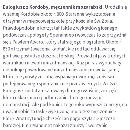
Eulogiusz z Kordoby, męczennik mozarabski.
Urodził się
w samej Kordobie około r. 800. Staranne wykształcenie
otrzymał w miejscowej szkole przy kościele Św. Zoila.
Prawdopodobnie korzystał także z wykładów głośnego
podówczas apologety Speraindeo i wówczas to zaprzyjaźnił
się z Pawłem Alvaro, który stał się jego biografem. Około r.
830 otrzymał święcenia kapłańskie i odtąd oddawał się
gorliwie posłudze duszpasterskiej. Prowadził ją w trudnych
warunkach niewoli muzułmańskiej. Raz po raz wybuchały
niepokoje powodowane muzułmańskimi prowokacjami,
które przynosiły ze sobą wspaniały owoc męczeństwa
podejmowanego spontanicznie przez wiernych. W r. 851
Eulogiusz został aresztowany dlatego właśnie, że część
kleru oskarżono o podburzanie do tego rodzaju
demonstracji. Ale pod koniec tego roku wypuszczono go, co
uważał sobie za łaskę wysłużoną mu przez męczennicę
Florę. Wnet sytuacja chrześcijan pogorszyła się jeszcze
bardziej. Emir Mahomet nakazał zburzyć świątynie