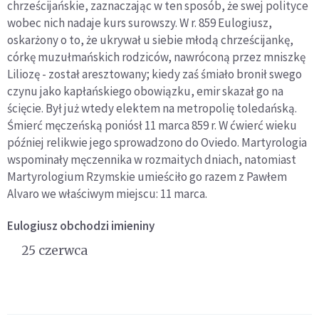
chrześcijańskie, zaznaczając w ten sposób, że swej polityce
wobec nich nadaje kurs surowszy. W r. 859 Eulogiusz,
oskarżony o to, że ukrywał u siebie młodą chrześcijankę,
córkę muzułmańskich rodziców, nawróconą przez mniszkę
Liliozę - został aresztowany; kiedy zaś śmiało bronił swego
czynu jako kapłańskiego obowiązku, emir skazał go na
ścięcie. Był już wtedy elektem na metropolię toledańską.
Śmierć męczeńską poniósł 11 marca 859 r. W ćwierć wieku
później relikwie jego sprowadzono do Oviedo. Martyrologia
wspominały męczennika w rozmaitych dniach, natomiast
Martyrologium Rzymskie umieściło go razem z Pawłem
Alvaro we właściwym miejscu: 11 marca.
Eulogiusz
obchodzi imieniny
25 czerwca