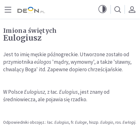
Przejdź do menu głównego
Przejdź do treści
Imiona świętych
Eulogiusz
Jest to imię męskie późnogreckie. Utworzone zostało od
przymiotnika
eúlogos
'mądry, wymowny', a także 'sławny,
chwalący Boga' itd. Zapewne dopiero chrześcijańskie.
W Polsce
Eulogiusz,
z łac.
Eulogius
, jest znany od
średniowiecza, ale pojawia się rzadko.
Odpowiedniki obcojęz.: łac.
Eulogius
, fr.
Euloge
, hiszp.
Eulogio
, ros.
Ewłogij
.