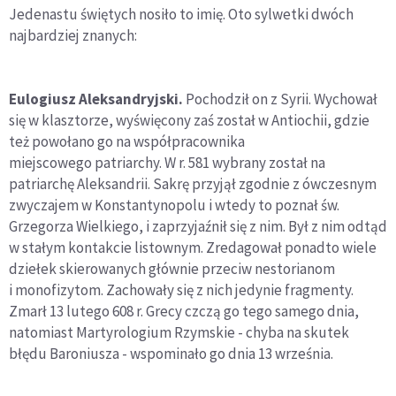
Jedenastu świętych nosiło to imię. Oto sylwetki dwóch
najbardziej znanych:
Eulogiusz Aleksandryjski.
Pochodził on z Syrii. Wychował
się w klasztorze, wyświęcony zaś został w Antiochii, gdzie
też powołano go na współpracownika
miejscowego patriarchy. W r. 581 wybrany został na
patriarchę Aleksandrii. Sakrę przyjął zgodnie z ówczesnym
zwyczajem w Konstantynopolu i wtedy to poznał św.
Grzegorza Wielkiego, i zaprzyjaźnił się z nim. Był z nim odtąd
w stałym kontakcie listownym. Zredagował ponadto wiele
dziełek skierowanych głównie przeciw nestorianom
i monofizytom. Zachowały się z nich jedynie fragmenty.
Zmarł 13 lutego 608 r. Grecy czczą go tego samego dnia,
natomiast Martyrologium Rzymskie - chyba na skutek
błędu Baroniusza - wspominało go dnia 13 września.