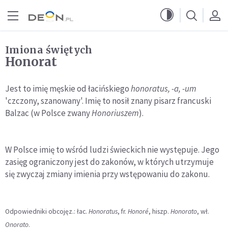
Przejdź do menu głównego
Przejdź do treści
Imiona świętych
Honorat
Jest to imię męskie od łacińskiego
honoratus, -a, -um
'czczony, szanowany'. Imię to nosił znany pisarz francuski
Balzac (w Polsce zwany
Honoriuszem
).
W Polsce imię to wśród ludzi świeckich nie występuje. Jego
zasięg ograniczony jest do zakonów, w których utrzymuje
się zwyczaj zmiany imienia przy wstępowaniu do zakonu.
Odpowiedniki obcojęz.: łac.
Honoratus
, fr.
Honoré
, hiszp.
Honorato
, wł.
Onorato
.