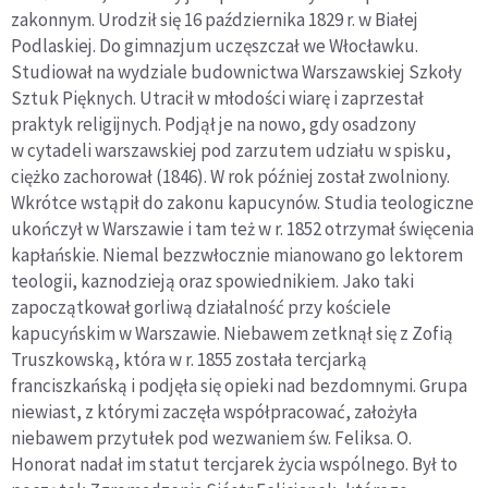
zakonnym. Urodził się 16 października 1829 r. w Białej
Podlaskiej. Do gimnazjum uczęszczał we Włocławku.
Studiował na wydziale budownictwa Warszawskiej Szkoły
Sztuk Pięknych. Utracił w młodości wiarę i zaprzestał
praktyk religijnych. Podjął je na nowo, gdy osadzony
w cytadeli warszawskiej pod zarzutem udziału w spisku,
ciężko zachorował (1846). W rok później został zwolniony.
Wkrótce wstąpił do zakonu kapucynów. Studia teologiczne
ukończył w Warszawie i tam też w r. 1852 otrzymał święcenia
kapłańskie. Niemal bezzwłocznie mianowano go lektorem
teologii, kaznodzieją oraz spowiednikiem. Jako taki
zapoczątkował gorliwą działalność przy kościele
kapucyńskim w Warszawie. Niebawem zetknął się z Zofią
Truszkowską, która w r. 1855 została tercjarką
franciszkańską i podjęła się opieki nad bezdomnymi. Grupa
niewiast, z którymi zaczęła współpracować, założyła
niebawem przytułek pod wezwaniem św. Feliksa. O.
Honorat nadał im statut tercjarek życia wspólnego. Był to