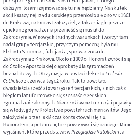
początek Zgromadzenia Sióstr Felicjanek, którego
dalszymi losami zajmować się tu nie będziemy. Na skutek
akcji kasacyjnej rządu carskiego przeniosło się ono w r. 1861
do Krakowa, natomiast założyciel, a także ciągle jeszcze
opiekun zgromadzenia przenieść się musiał do
Zakroczymia. W nowych trudnych warunkach tworzył tam
nadal grupy tercjarskie, przy czym pomocną była mu
Elżbieta Stummer, felicjanka, sprowadzona do
Zakroczymia z Krakowa. Około r. 1889 o. Honorat zwrócił się
do Stolicy Apostolskiej o aprobatę dla zgromadzeń
bezhabitowych. Otrzymał ją w postaci dekretu
Ecclesia
Catholica
z czerwca tegoż roku. Tak to powstało
dwadzieścia sześć stowarzyszeń tercjarskich, z nich zaś z
biegiem lat uformowało się szesnaście żeńskich
zgromadzeń zakonnych. Nieoczekiwane trudności pojawiły
się wtedy, gdy w Królestwie powstał ruch mariawitów. Jego
założyciele przez jakiś czas kontaktowali się z o.
Honoratem, a potem chętnie powoływali się na niego. Mimo
wyjaśnień, które przedstawił w
Przeglądzie Katolickim
, a