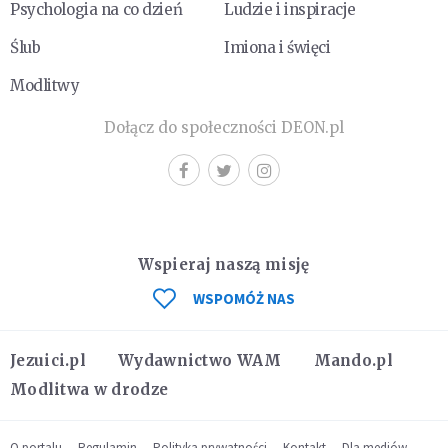
Psychologia na co dzień
Ludzie i inspiracje
Ślub
Imiona i święci
Modlitwy
Dołącz do społeczności DEON.pl
Wspieraj naszą misję
WSPOMÓŻ NAS
Jezuici.pl
Wydawnictwo WAM
Mando.pl
Modlitwa w drodze
O portalu
Regulamin
Polityka prywatności
Kontakt
Dla mediów