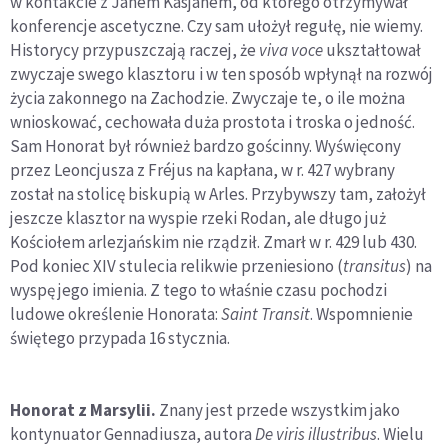
w kontakcie z Janem Kasjanem, od którego otrzymywał
konferencje ascetyczne. Czy sam ułożył regułę, nie wiemy.
Historycy przypuszczają raczej, że
viva voce
ukształtował
zwyczaje swego klasztoru i w ten sposób wpłynął na rozwój
życia zakonnego na Zachodzie. Zwyczaje te, o ile można
wnioskować, cechowała duża prostota i troska o jedność.
Sam Honorat był również bardzo gościnny. Wyświęcony
przez Leoncjusza z Fréjus na kapłana, w r. 427 wybrany
został na stolicę biskupią w Arles. Przybywszy tam, założył
jeszcze klasztor na wyspie rzeki Rodan, ale długo już
Kościołem arlezjańskim nie rządził. Zmarł w r. 429 lub 430.
Pod koniec XIV stulecia relikwie przeniesiono (
transitus
) na
wyspę jego imienia. Z tego to właśnie czasu pochodzi
ludowe określenie Honorata:
Saint Transit
. Wspomnienie
świętego przypada 16 stycznia.
Honorat z Marsylii.
Znany jest przede wszystkim jako
kontynuator Gennadiusza, autora
De viris illustribus
. Wielu