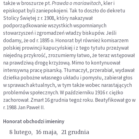
także w broszurze pt.
Prawda o mariawitach
, kler i
episkopat byli zaniepokojeni. Tak to doszło do dekretu
Stolicy Świętej z r. 1908, który nakazywał
podporządkowanie wszystkich wspomnianych
stowarzyszeń i zgromadzeń władzy biskupów. Jeśli
dodamy, że od r. 1895 o. Honorat był również komisarzem
polskiej prowincji kapucyńskiej i z tego tytułu przeżywał
niejedną przykrość, zrozumiemy łatwo, że teraz wstępował
na prawdziwą drogę krzyżową. Mimo to kontynuował
intensywną pracę pisarską. Tłumaczył, przerabiał, wydawał
dziełka pobożne własnego układu i pomysłu, zabierał głos
w sprawach aktualnych, w tym także wobec narastających
problemów społecznych. W październiku 1916 r. ciężko
zachorował. Zmarł 16 grudnia tegoż roku. Beatyfikował go w
r. 1988 Jan Paweł II.
Honorat
obchodzi imieniny
8 lutego
16 maja
21 grudnia