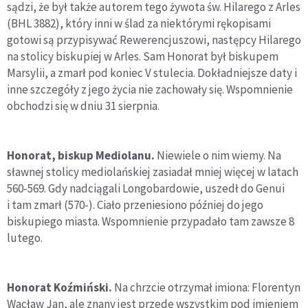
sądzi, że był także autorem tego żywota św. Hilarego z Arles
(BHL 3882), który inni w ślad za niektórymi rękopisami
gotowi są przypisywać Rewerencjuszowi, następcy Hilarego
na stolicy biskupiej w Arles. Sam Honorat był biskupem
Marsylii, a zmarł pod koniec V stulecia. Dokładniejsze daty i
inne szczegóły z jego życia nie zachowały się. Wspomnienie
obchodzi się w dniu 31 sierpnia.
Honorat, biskup Mediolanu.
Niewiele o nim wiemy. Na
sławnej stolicy mediolańskiej zasiadał mniej więcej w latach
560-569. Gdy nadciągali Longobardowie, uszedł do Genui
i tam zmarł (570-). Ciało przeniesiono później do jego
biskupiego miasta. Wspomnienie przypadało tam zawsze 8
lutego.
Honorat Koźmiński.
Na chrzcie otrzymał imiona: Florentyn
Wacław Jan, ale znany jest przede wszystkim pod imieniem