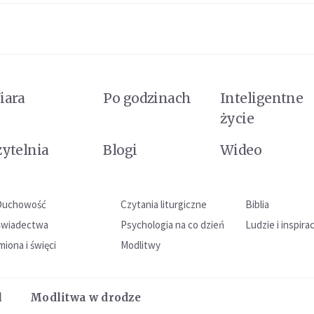
iara
Po godzinach
Inteligentne
życie
zytelnia
Blogi
Wideo
Duchowość
Czytania liturgiczne
Biblia
Świadectwa
Psychologia na co dzień
Ludzie i inspira
miona i święci
Modlitwy
l
Modlitwa w drodze