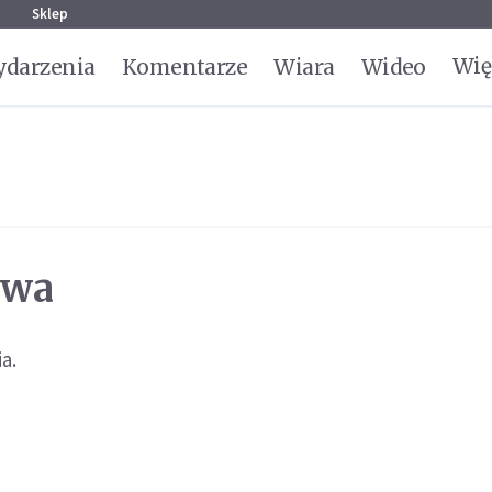
g
Sklep
Wię
darzenia
Komentarze
Wiara
Wideo
awa
a.