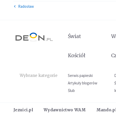
Radosław
Świat
W
Kościół
C
Wybrane kategorie
Serwis papieski
Artykuły blogerów
Ślub
I
Jezuici.pl
Wydawnictwo WAM
Mando.p