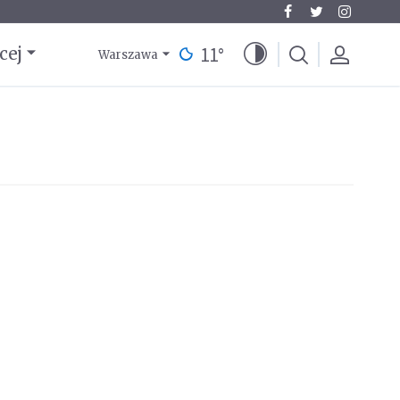
11
°
cej
Warszawa