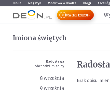
Przejdź do menu głównego
Przejdź do treści
Biblia
Magazyn
Modlitwa w drodze
Blogi
faceBó
Wy
Radio DEON
Imiona świętych
Radosława
Radosł
obchodzi imieniny
8 września
Brak opisu imieni
9 września