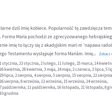
larne dziś imię kobiece. Popularność tę zawdzięcza tem
ża. Forma Maria pochodzi ze zgrecyzowanego hebrajskieg
nie imię to łączy się z akadyjskim mari-m 'napawa radoś
wego Testamentu występuje forma Mariám. Imię...
Zobacz 
1 stycznia,
23 stycznia,
2 lutego,
11 lutego,
25 marca,
14 kwietn
26 kwietnia,
28 kwietnia,
3 maja,
24 maja,
2 czerwca,
2 lipca,
5 li
29 lipca,
2 sierpnia,
4 sierpnia,
5 sierpnia,
15 sierpnia,
22 sierpnia
26 sierpnia,
8 września,
12 września,
15 września,
24 września,
7 października,
11 października,
16 listopada,
21 listopada,
8 gr
10 grudnia