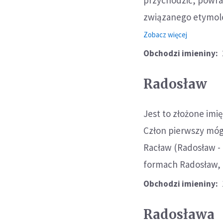
przychodzić, powra
związanego etymolog
o:
Zobacz więcej
Nestor
Obchodzi imieniny:
Radosław
Jest to złożone imię
Człon pierwszy móg
Racław (Radosław - 
formach Radosław, R
Obchodzi imieniny:
Radosława