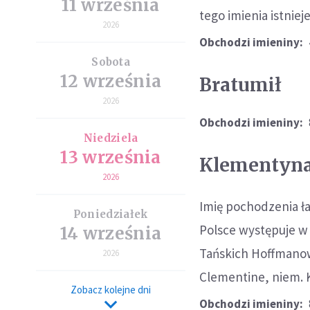
11 września
tego imienia istnie
2026
Obchodzi imieniny:
Sobota
12 września
Bratumił
2026
Obchodzi imieniny:
Niedziela
13 września
Klementyn
2026
Imię pochodzenia 
Poniedziałek
Polsce występuje w w
14 września
Tańskich Hoffmanowa
2026
Clementine, niem. 
Zobacz kolejne dni
Obchodzi imieniny: