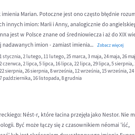
imienia Marian. Potoczne jest ono często błędnie rozu
h innych imion: Marii i Anny, analogicznie do angielskie
nna jest w Polsce znane od średniowiecza i aż do XIX wi
j nadawanych imion - zamiast imienia...
o:
Zobacz więcej
Maria
1 stycznia,
2 lutego,
11 lutego,
25 marca,
3 maja,
24 maja,
26 ma
2 czerwca,
2 lipca,
5 lipca,
16 lipca,
22 lipca,
29 lipca,
5 sierpnia,
22 sierpnia,
26 sierpnia,
8 września,
12 września,
15 września,
24
7 października,
16 listopada,
8 grudnia
eckiego: Nést-r, które łacina przejęła jako Nestor. Nie 
logii. Być może łączy się z czasownikiem néomai 'iść,