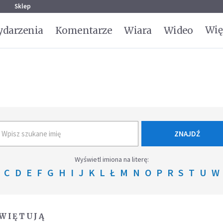
g
Sklep
Wię
darzenia
Komentarze
Wiara
Wideo
ZNAJDŹ
Wyświetl imiona na literę:
C
D
E
F
G
H
I
J
K
L
Ł
M
N
O
P
R
S
T
U
W
ŚWIĘTUJĄ