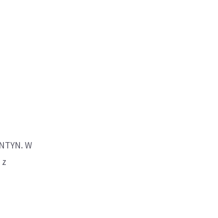
rianna
ENTYN. W
 z