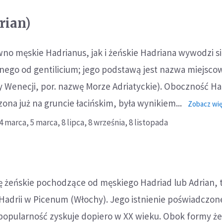
rian)
ówno męskie Hadrianus, jak i żeńskie Hadriana wywodzi si
go od gentilicium; jego podstawą jest nazwa miejsco
y Wenecji, por. nazwę Morze Adriatyckie). Oboczność Ha
ona już na gruncie łacińskim, była wynikiem...
Zobacz wię
4 marca,
5 marca,
8 lipca,
8 września,
8 listopada
mię żeńskie pochodzące od męskiego Hadriad lub Adrian, 
Hadrii w Picenum (Włochy). Jego istnienie poświadczone
popularność zyskuje dopiero w XX wieku. Obok formy że