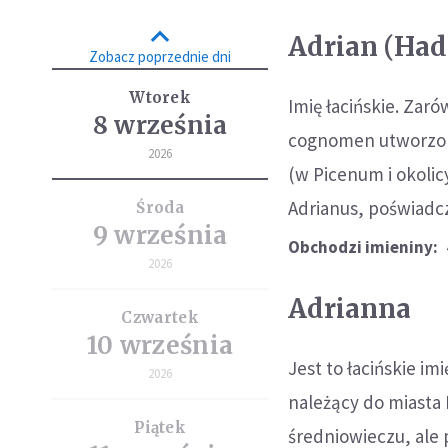
Adrian (Had
Zobacz poprzednie dni
Wtorek
Imię łacińskie. Zar
8 września
cognomen utworzone
2026
(w Picenum i okolic
Adrianus, poświadcz
Środa
9 września
Obchodzi imieniny:
2026
Adrianna
Czwartek
10 września
Jest to łacińskie i
2026
należący do miasta 
Piątek
średniowieczu, ale 