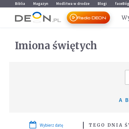
Przejdź do menu głównego
Przejdź do treści
Biblia
Magazyn
Modlitwa w drodze
Blogi
faceBó
Wy
Radio DEON
Imiona świętych
A
B
Wybierz datę
TEGO DNIA 