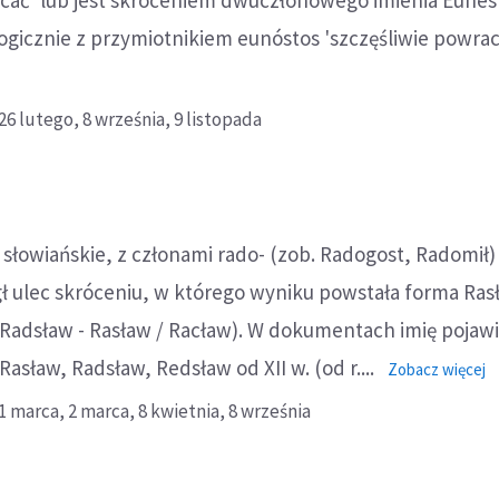
cać' lub jest skróceniem dwuczłonowego imienia Eunes
icznie z przymiotnikiem eunóstos 'szczęśliwie powracaj
26 lutego,
8 września,
9 listopada
 słowiańskie, z członami rado- (zob. Radogost, Radomił) i
ł ulec skróceniu, w którego wyniku powstała forma Rasł
Radsław - Rasław / Racław). W dokumentach imię pojawi
asław, Radsław, Redsław od XII w. (od r....
o:
Zobacz więcej
R
1 marca,
2 marca,
8 kwietnia,
8 września