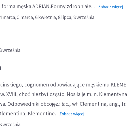
je forma męska ADRIAN.Formy zdrobniałe...
o:
Zobacz więcej
Ad
4 marca,
5 marca,
6 kwietnia,
8 lipca,
8 września
8 września
a
łacińskiego, cognomen odpowiadające męskiemu KLEM
. XVIII, choć niezbyt często. Nosiła je m.in. Klementyna
. Odpowiedniki obcojęz.: łac., wł. Clementina, ang., fr.
Klementina, Klementine.
o:
Zobacz więcej
Klementyna
8 września