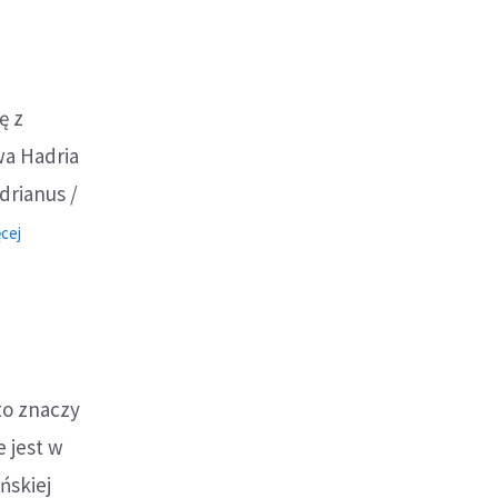
ę z
wa Hadria
drianus /
o:
cej
Adrian
(Hadrian)
to znaczy
 jest w
ńskiej