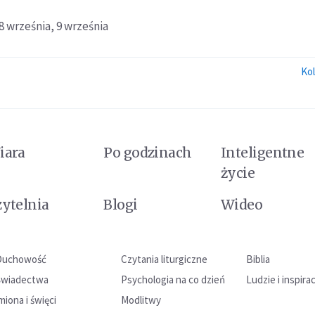
8 września,
9 września
Kol
iara
Po godzinach
Inteligentne
życie
zytelnia
Blogi
Wideo
Duchowość
Czytania liturgiczne
Biblia
Świadectwa
Psychologia na co dzień
Ludzie i inspira
miona i święci
Modlitwy