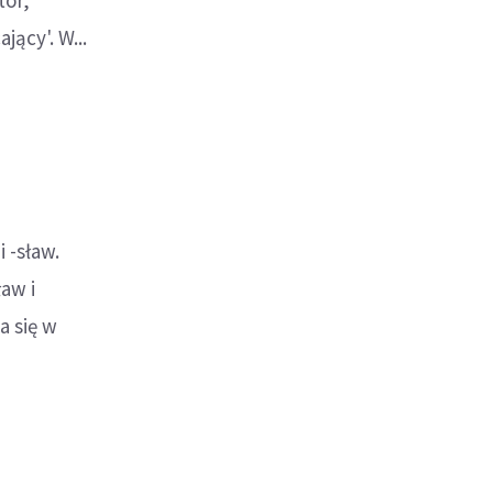
tor,
ący'. W...
 -sław.
aw i
a się w
adosław