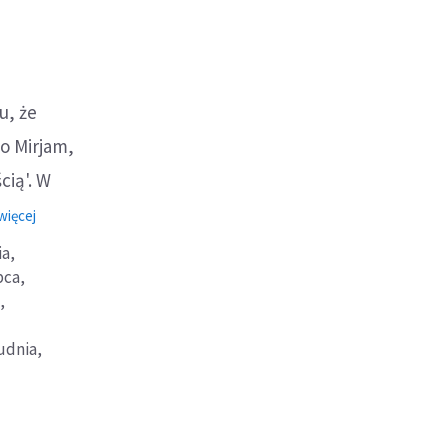
u, że
o Mirjam,
cią'. W
o:
więcej
Maria
ia,
pca,
,
udnia,