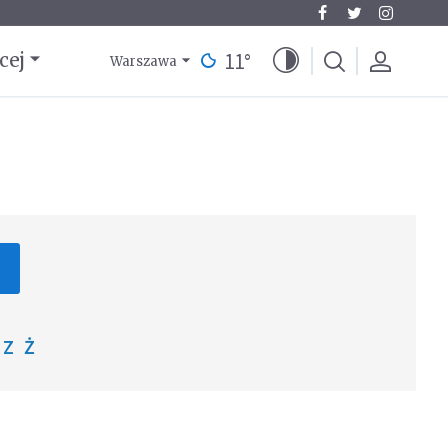
11
°
cej
Warszawa
Z
Ż