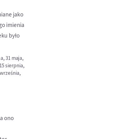
miane jako
go imienia
eku było
nna
ja,
31 maja,
15 sierpnia,
 września,
ma ono