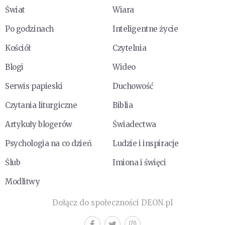
Świat
Wiara
Po godzinach
Inteligentne życie
Kościół
Czytelnia
Blogi
Wideo
Serwis papieski
Duchowość
Czytania liturgiczne
Biblia
Artykuły blogerów
Świadectwa
Psychologia na co dzień
Ludzie i inspiracje
Ślub
Imiona i święci
Modlitwy
Dołącz do społeczności DEON.pl