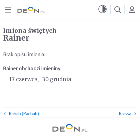
Przejdź do menu głównego
Przejdź do treści
Imiona świętych
Rainer
Brak opisu imienia.
Rainer
obchodzi imieniny
17 czerwca
30 grudnia
Rahab (Rachab)
Raissa