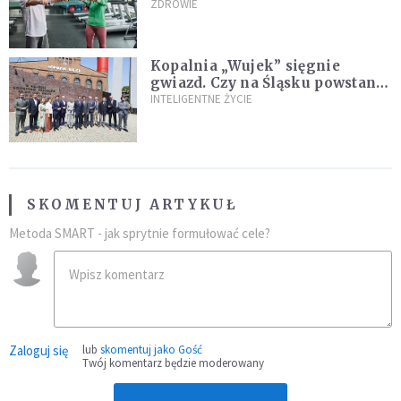
Ekspertka wskazuje główne
ZDROWIE
przyczyny
Kopalnia „Wujek” sięgnie
gwiazd. Czy na Śląsku powstanie
„Dolina Krzemowa”?
INTELIGENTNE ŻYCIE
SKOMENTUJ ARTYKUŁ
Metoda SMART - jak sprytnie formułować cele?
Zaloguj się
lub
skomentuj jako Gość
Twój komentarz będzie moderowany