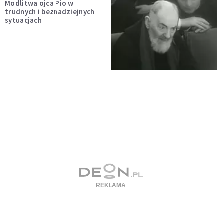
Modlitwa ojca Pio w
trudnych i beznadziejnych
sytuacjach