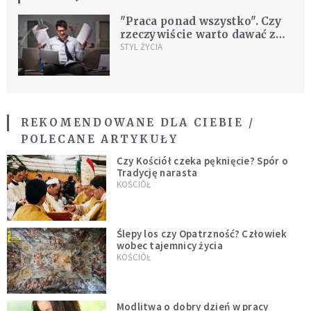
"Praca ponad wszystko". Czy
rzeczywiście warto dawać z
siebie «wszystko»?
STYL ŻYCIA
REKOMENDOWANE DLA CIEBIE /
POLECANE ARTYKUŁY
Czy Kościół czeka pęknięcie? Spór o
Tradycję narasta
KOŚCIÓŁ
Ślepy los czy Opatrzność? Człowiek
wobec tajemnicy życia
KOŚCIÓŁ
Modlitwa o dobry dzień w pracy