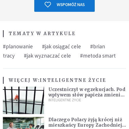
WSPOMÓŻ NAS
TEMATY W ARTYKULE
#planowanie
#jak osiągać cele
#brian
tracy
#jak wyznaczać cele
#metoda smart
WIĘCEJ W:
INTELIGENTNE ŻYCIE
Uczestniczył w egzekucjach. Pod
wpływem słów papieża zmienił
zdanie
INTELIGENTNE ŻYCIE
Dlaczego Polacy żyją krócej niż
mieszkańcy Europy Zachodniej?