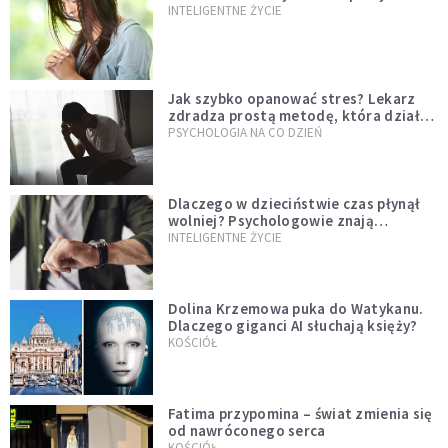
INTELIGENTNE ŻYCIE
Jak szybko opanować stres? Lekarz
zdradza prostą metodę, która działa
od razu
PSYCHOLOGIA NA CO DZIEŃ
Dlaczego w dzieciństwie czas płynął
wolniej? Psychologowie znają
odpowiedź
INTELIGENTNE ŻYCIE
Dolina Krzemowa puka do Watykanu.
Dlaczego giganci AI słuchają księży?
KOŚCIÓŁ
Fatima przypomina – świat zmienia się
od nawróconego serca
KOŚCIÓŁ