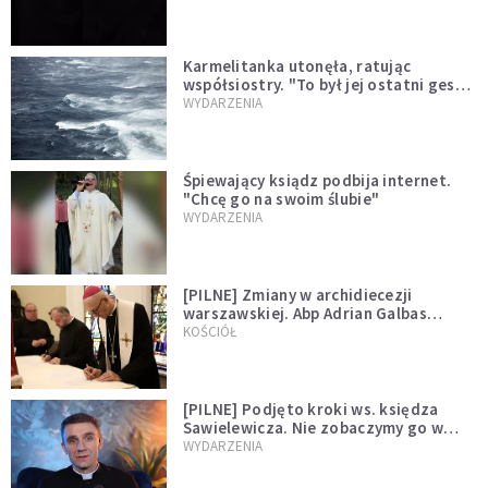
Karmelitanka utonęła, ratując
współsiostry. "To był jej ostatni gest
miłości"
WYDARZENIA
Śpiewający ksiądz podbija internet.
"Chcę go na swoim ślubie"
WYDARZENIA
[PILNE] Zmiany w archidiecezji
warszawskiej. Abp Adrian Galbas
wręczył dekrety nowym proboszczom
KOŚCIÓŁ
[PILNE] Podjęto kroki ws. księdza
Sawielewicza. Nie zobaczymy go w
mediach
WYDARZENIA