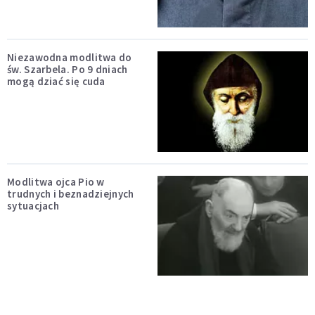
Niezawodna modlitwa do
św. Szarbela. Po 9 dniach
mogą dziać się cuda
Modlitwa ojca Pio w
trudnych i beznadziejnych
sytuacjach