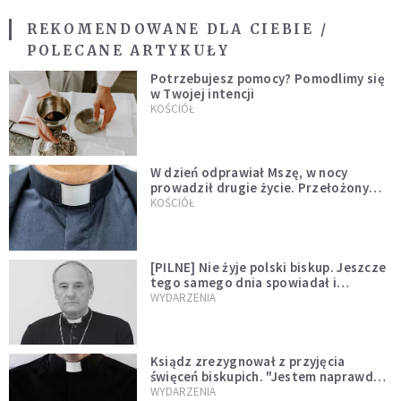
REKOMENDOWANE DLA CIEBIE /
POLECANE ARTYKUŁY
Potrzebujesz pomocy? Pomodlimy się
w Twojej intencji
KOŚCIÓŁ
W dzień odprawiał Mszę, w nocy
prowadził drugie życie. Przełożony
kazał mu opuścić zakon
KOŚCIÓŁ
[PILNE] Nie żyje polski biskup. Jeszcze
tego samego dnia spowiadał i
sprawował Mszę świętą
WYDARZENIA
Ksiądz zrezygnował z przyjęcia
święceń biskupich. "Jestem naprawdę
niegodny"
WYDARZENIA