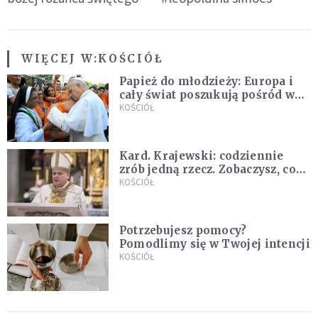
WIĘCEJ W:
KOŚCIÓŁ
Papież do młodzieży: Europa i
cały świat poszukują pośród was
nowych świętych
KOŚCIÓŁ
Kard. Krajewski: codziennie
zrób jedną rzecz. Zobaczysz, co
stanie się z twoim życiem
KOŚCIÓŁ
Potrzebujesz pomocy?
Pomodlimy się w Twojej intencji
KOŚCIÓŁ