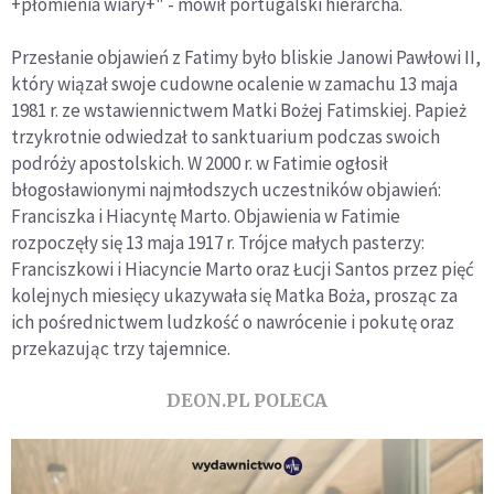
+płomienia wiary+" - mówił portugalski hierarcha.
Przesłanie objawień z Fatimy było bliskie Janowi Pawłowi II,
który wiązał swoje cudowne ocalenie w zamachu 13 maja
1981 r. ze wstawiennictwem Matki Bożej Fatimskiej. Papież
trzykrotnie odwiedzał to sanktuarium podczas swoich
podróży apostolskich. W 2000 r. w Fatimie ogłosił
błogosławionymi najmłodszych uczestników objawień:
Franciszka i Hiacyntę Marto. Objawienia w Fatimie
rozpoczęły się 13 maja 1917 r. Trójce małych pasterzy:
Franciszkowi i Hiacyncie Marto oraz Łucji Santos przez pięć
kolejnych miesięcy ukazywała się Matka Boża, prosząc za
ich pośrednictwem ludzkość o nawrócenie i pokutę oraz
przekazując trzy tajemnice.
DEON.PL POLECA