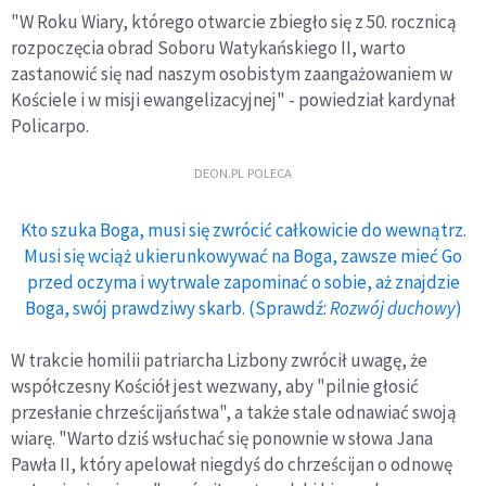
"W Roku Wiary, którego otwarcie zbiegło się z 50. rocznicą
rozpoczęcia obrad Soboru Watykańskiego II, warto
zastanowić się nad naszym osobistym zaangażowaniem w
Kościele i w misji ewangelizacyjnej" - powiedział kardynał
Policarpo.
DEON.PL POLECA
Kto szuka Boga, musi się zwrócić całkowicie do wewnątrz.
Musi się wciąż ukierunkowywać na Boga, zawsze mieć Go
przed oczyma i wytrwale zapominać o sobie, aż znajdzie
Boga, swój prawdziwy skarb. (Sprawdź:
Rozwój duchowy
)
W trakcie homilii patriarcha Lizbony zwrócił uwagę, że
współczesny Kościół jest wezwany, aby "pilnie głosić
przesłanie chrześcijaństwa", a także stale odnawiać swoją
wiarę. "Warto dziś wsłuchać się ponownie w słowa Jana
Pawła II, który apelował niegdyś do chrześcijan o odnowę