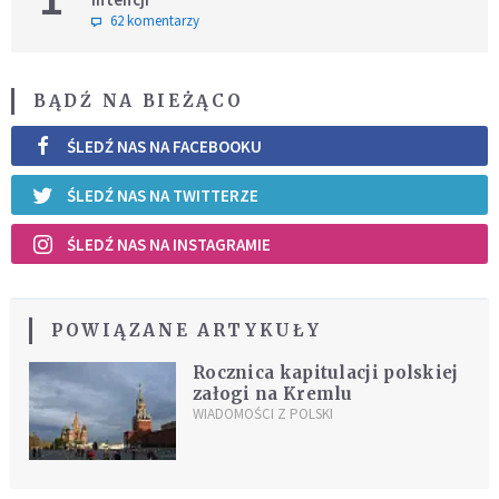
62 komentarzy
BĄDŹ NA BIEŻĄCO
ŚLEDŹ NAS NA FACEBOOKU
ŚLEDŹ NAS NA TWITTERZE
ŚLEDŹ NAS NA INSTAGRAMIE
POWIĄZANE ARTYKUŁY
Rocznica kapitulacji polskiej
załogi na Kremlu
WIADOMOŚCI Z POLSKI