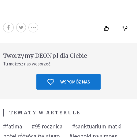
Tworzymy DEON.pl dla Ciebie
Tu możesz nas wesprzeć.
WSPOMÓŻ NAS
TEMATY W ARTYKULE
#fatima
#95 rocznica
#sanktuarium matki
bożej różańca świętego
#leopoldina simoes