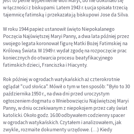
jest to pełne wypełnienie woli Maryi, bo nie dokonało się
w łączności z biskupami. Latem 1943 r. Łucja spisała trzecią
tajemnicę fatimską i przekazała ją biskupowi Jose da Silva.
W roku 1944 papież ustanowił święto Niepokalanego
Poczęcia Najświętszej Maryi Panny, a dwa lata później przez
swojego legata koronował figurę Matki Bożej Fatimskiej na
Królową Świata. W 1949 r. wydał zgodę na rozpoczęcie prac
koniecznych do otwarcia procesu beatyfikacyjnego
fatimskich dzieci, Franciszka i Hiacynty.
Rok później w ogrodach watykańskich aż czterokrotnie
oglądał "cud słońca". Mówił o tym w ten sposób: "Było to 30
października 1950 r., na dwa dni przed uroczystym
ogłoszeniem dogmatu o Wniebowzięciu Najświętszej Maryi
Panny, w dniu oczekiwanym z niepokojem przez cały świat
katolicki. Około godz. 16.00 odbywałem codzienny spacer
w ogrodach watykańskich. Czytałem i analizowałem, jak
zwykle, rozmaite dokumenty urzędowe. (…) Kiedy