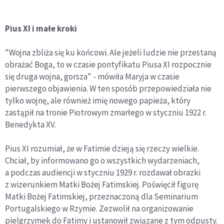
Pius XI i małe kroki
"Wojna zbliża się ku końcowi. Ale jeżeli ludzie nie przestaną
obrażać Boga, to w czasie pontyfikatu Piusa XI rozpocznie
się druga wojna, gorsza" - mówiła Maryja w czasie
pierwszego objawienia. W ten sposób przepowiedziała nie
tylko wojnę, ale również imię nowego papieża, który
zastąpił na tronie Piotrowym zmarłego w styczniu 1922 r.
Benedykta XV.
Pius XI rozumiał, że w Fatimie dzieją się rzeczy wielkie.
Chciał, by informowano go o wszystkich wydarzeniach,
a podczas audiencji w styczniu 1929 r. rozdawał obrazki
z wizerunkiem Matki Bożej Fatimskiej. Poświęcił figurę
Matki Bożej Fatimskiej, przeznaczoną dla Seminarium
Portugalskiego w Rzymie. Zezwolił na organizowanie
pielgrzymek do Fatimy i ustanowił związane z tym odpusty.