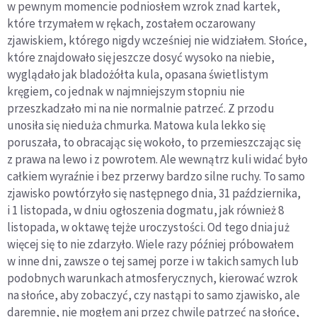
w pewnym momencie podniosłem wzrok znad kartek,
które trzymałem w rękach, zostałem oczarowany
zjawiskiem, którego nigdy wcześniej nie widziałem. Słońce,
które znajdowało się jeszcze dosyć wysoko na niebie,
wyglądało jak bladożółta kula, opasana świetlistym
kręgiem, co jednak w najmniejszym stopniu nie
przeszkadzało mi na nie normalnie patrzeć. Z przodu
unosiła się nieduża chmurka. Matowa kula lekko się
poruszała, to obracając się wokoło, to przemieszczając się
z prawa na lewo i z powrotem. Ale wewnątrz kuli widać było
całkiem wyraźnie i bez przerwy bardzo silne ruchy. To samo
zjawisko powtórzyło się następnego dnia, 31 października,
i 1 listopada, w dniu ogłoszenia dogmatu, jak również 8
listopada, w oktawę tejże uroczystości. Od tego dnia już
więcej się to nie zdarzyło. Wiele razy później próbowałem
w inne dni, zawsze o tej samej porze i w takich samych lub
podobnych warunkach atmosferycznych, kierować wzrok
na słońce, aby zobaczyć, czy nastąpi to samo zjawisko, ale
daremnie, nie mogłem ani przez chwilę patrzeć na słońce,