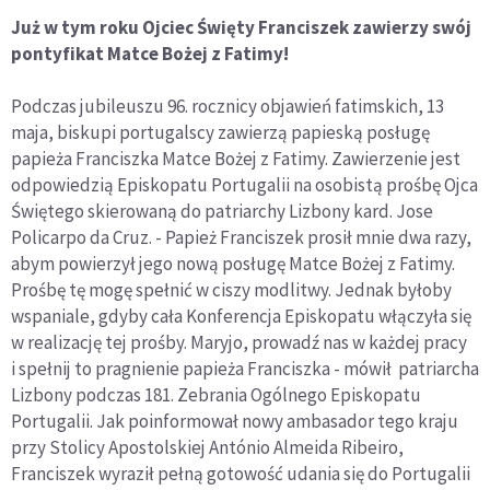
Już w tym roku Ojciec Święty Franciszek zawierzy swój
pontyfikat Matce Bożej z Fatimy!
Podczas jubileuszu 96. rocznicy objawień fatimskich, 13
maja, biskupi portugalscy zawierzą papieską posługę
papieża Franciszka Matce Bożej z Fatimy. Zawierzenie jest
odpowiedzią Episkopatu Portugalii na osobistą prośbę Ojca
Świętego skierowaną do patriarchy Lizbony kard. Jose
Policarpo da Cruz. - Papież Franciszek prosił mnie dwa razy,
abym powierzył jego nową posługę Matce Bożej z Fatimy.
Prośbę tę mogę spełnić w ciszy modlitwy. Jednak byłoby
wspaniale, gdyby cała Konferencja Episkopatu włączyła się
w realizację tej prośby. Maryjo, prowadź nas w każdej pracy
i spełnij to pragnienie papieża Franciszka - mówił patriarcha
Lizbony podczas 181. Zebrania Ogólnego Episkopatu
Portugalii. Jak poinformował nowy ambasador tego kraju
przy Stolicy Apostolskiej António Almeida Ribeiro,
Franciszek wyraził pełną gotowość udania się do Portugalii