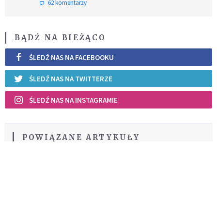
62 komentarzy
BĄDŹ NA BIEŻĄCO
ŚLEDŹ NAS NA FACEBOOKU
ŚLEDŹ NAS NA TWITTERZE
ŚLEDŹ NAS NA INSTAGRAMIE
POWIĄZANE ARTYKUŁY
Fatima: spadek liczby
pielgrzymów
KOŚCIÓŁ
REKOMENDOWANE DLA CIEBIE /