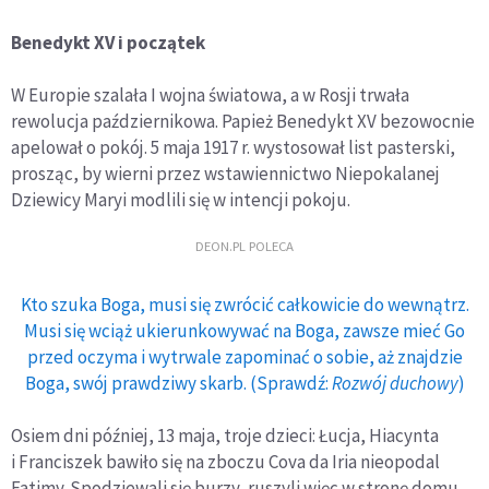
Benedykt XV i początek
W Europie szalała I wojna światowa, a w Rosji trwała
rewolucja październikowa. Papież Benedykt XV bezowocnie
apelował o pokój. 5 maja 1917 r. wystosował list pasterski,
prosząc, by wierni przez wstawiennictwo Niepokalanej
Dziewicy Maryi modlili się w intencji pokoju.
DEON.PL POLECA
Kto szuka Boga, musi się zwrócić całkowicie do wewnątrz.
Musi się wciąż ukierunkowywać na Boga, zawsze mieć Go
przed oczyma i wytrwale zapominać o sobie, aż znajdzie
Boga, swój prawdziwy skarb. (Sprawdź:
Rozwój duchowy
)
Osiem dni później, 13 maja, troje dzieci: Łucja, Hiacynta
i Franciszek bawiło się na zboczu Cova da Iria nieopodal
Fatimy. Spodziewali się burzy, ruszyli więc w stronę domu,