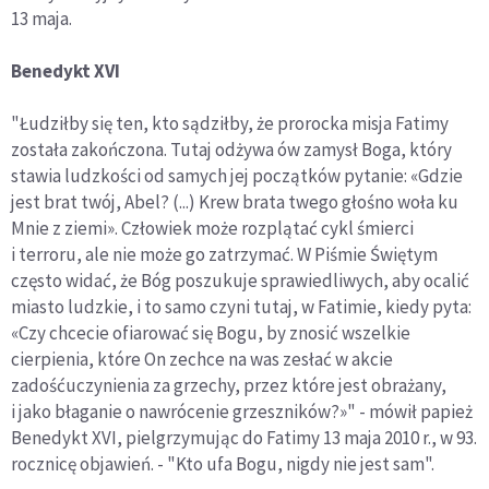
13 maja.
Benedykt XVI
"Łudziłby się ten, kto sądziłby, że prorocka misja Fatimy
została zakończona. Tutaj odżywa ów zamysł Boga, który
stawia ludzkości od samych jej początków pytanie: «Gdzie
jest brat twój, Abel? (...) Krew brata twego głośno woła ku
Mnie z ziemi». Człowiek może rozplątać cykl śmierci
i terroru, ale nie może go zatrzymać. W Piśmie Świętym
często widać, że Bóg poszukuje sprawiedliwych, aby ocalić
miasto ludzkie, i to samo czyni tutaj, w Fatimie, kiedy pyta:
«Czy chcecie ofiarować się Bogu, by znosić wszelkie
cierpienia, które On zechce na was zesłać w akcie
zadośćuczynienia za grzechy, przez które jest obrażany,
i jako błaganie o nawrócenie grzeszników?»" - mówił papież
Benedykt XVI, pielgrzymując do Fatimy 13 maja 2010 r., w 93.
rocznicę objawień. - "Kto ufa Bogu, nigdy nie jest sam".