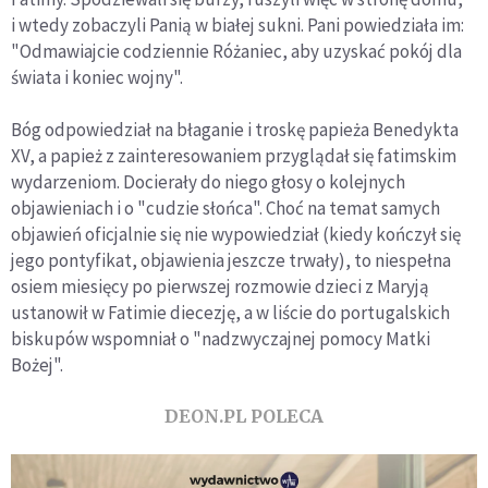
i wtedy zobaczyli Panią w białej sukni. Pani powiedziała im:
"Odmawiajcie codziennie Różaniec, aby uzyskać pokój dla
świata i koniec wojny".
Bóg odpowiedział na błaganie i troskę papieża Benedykta
XV, a papież z zainteresowaniem przyglądał się fatimskim
wydarzeniom. Docierały do niego głosy o kolejnych
objawieniach i o "cudzie słońca". Choć na temat samych
objawień oficjalnie się nie wypowiedział (kiedy kończył się
jego pontyfikat, objawienia jeszcze trwały), to niespełna
osiem miesięcy po pierwszej rozmowie dzieci z Maryją
ustanowił w Fatimie diecezję, a w liście do portugalskich
biskupów wspomniał o "nadzwyczajnej pomocy Matki
Bożej".
DEON.PL POLECA