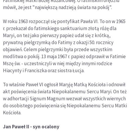
Fatimskiej Matki Bożej Różańcowej. O fatimskim orędziu
mówił, że jest "największą nadzieją świata na pokój".
W roku 1963 rozpoczął się pontyfikat Pawła VI. To on w 1965
r. przekazał do fatimskiego sanktuarium złotą różę dla
Maryi, on też jako pierwszy papież udał się z krótką,
prywatną pielgrzymką do Fatimy z okazji 50. rocznicy
objawień. Celem pielgrzymki była przede wszystkim
modlitwa o pokój. 13 maja 1967 r. papież odprawił w Fatimie
Mszę św. - uczestniczyli w niej między innymi rodzice
Hiacynty i Franciszka oraz siostra Łucja.
To właśnie Paweł VI ogłosił Maryję Matką Kościoła i odnowił
akt poświęcenia świata Niepokalanemu Sercu Maryi. On też
w adhortacji Signum Magnum wezwał wszystkich wiernych
do osobistego poświęcenia się Niepokalanemu Sercu Matki
Kościoła.
Jan Paweł II - syn ocalony