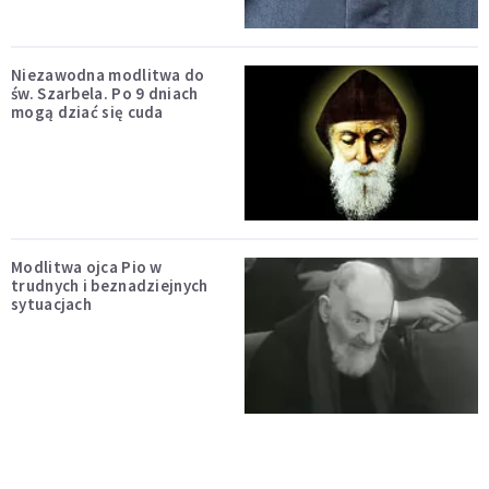
Niezawodna modlitwa do
św. Szarbela. Po 9 dniach
mogą dziać się cuda
Modlitwa ojca Pio w
trudnych i beznadziejnych
sytuacjach