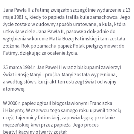
Jana Pawła II z Fatimą związało szczególnie wydarzenie z 13
maja 1981 r., kiedy to papieża trafiła kula zamachowca. Jego
życie zostało w cudowny sposób uratowane, a kula, która
utkwiła w ciele Jana Pawła II, pasowała dokładnie do
wgłębienia w koronie Matki Bożej Fatimskiej i tam została
złożona. Rok po zamachu papież Polak pielgrzymował do
Fatimy, dziękując za ocalenie życia.
25 marca 1984 r. Jan Paweł II wraz z biskupami zawierzył
świat i Rosję Maryi - prośba Maryi została wypełniona,
a według słów s. Łucji akt ten ustrzegł świat od wojny
atomowej.
W 2000 r. papież ogłosił błogosławionymi Franciszka
i Hiacyntę. W czerwcu tego samego roku ujawnił trzecią
część tajemnicy fatimskiej, zapowiadającą przelanie
męczeńskiej krwi przez papieża. Jego proces
beatyfikacyjny otwarty został