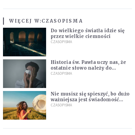
WIĘCEJ W:
CZASOPISMA
Do wielkiego światła idzie się
przez wielkie ciemności
CZASOPISMA
Historia św. Pawła uczy nas, że
ostatnie słowo należy do
światła, a nie do ciemności
CZASOPISMA
Nie musisz się spieszyć, bo dużo
ważniejsza jest świadomość
kierunku
CZASOPISMA