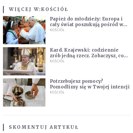
WIĘCEJ W:
KOŚCIÓŁ
Papież do młodzieży: Europa i
cały świat poszukują pośród was
nowych świętych
KOŚCIÓŁ
Kard. Krajewski: codziennie
zrób jedną rzecz. Zobaczysz, co
stanie się z twoim życiem
KOŚCIÓŁ
Potrzebujesz pomocy?
Pomodlimy się w Twojej intencji
KOŚCIÓŁ
SKOMENTUJ ARTYKUŁ