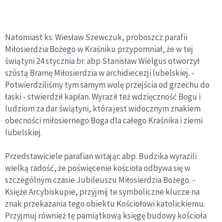
Natomiast ks. Wiesław Szewczuk, proboszcz parafii
Miłosierdzia Bożego w Kraśniku przypomniał, że w tej
świątyni 24 stycznia br. abp Stanisław Wielgus otworzył
szóstą Bramę Miłosierdzia w archidiecezji lubelskiej. -
Potwierdziliśmy tym samym wolę przejścia od grzechu do
łaski - stwierdził kapłan. Wyraził też wdzięczność Bogu i
ludziom za dar świątyni, która jest widocznym znakiem
obecności miłosiernego Boga dla całego Kraśnika i ziemi
lubelskiej.
Przedstawiciele parafian witając abp. Budzika wyrazili
wielką radość, że poświęcenie kościoła odbywa się w
szczególnym czasie Jubileuszu Miłosierdzia Bożego. -
Księże Arcybiskupie, przyjmij te symboliczne klucze na
znak przekazania tego obiektu Kościołowi katolickiemu.
Przyjmuj również tę pamiątkową księgę budowy kościoła