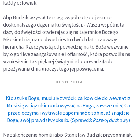
każdy człowiek.
Abp Budzik wzywał też całą wspólnotę do jeszcze
doskonalszego dążenia ku świętości. - Wasza wspólnota
dąży do świętości otwierając się na tajemnicę Bożego
Miłosierdzia już od dwudziestu dwóch lat - zauważył
hierarcha. Rzeczywistą odpowiedzią na to Boże wezwanie
było gorliwe zaangażowanie i ofiarność, która pozwoliła na
wzniesienie tak pięknej świątyni i doprowadziła do
przeżywania dnia uroczystego jej poświęcenia.
DEON.PL POLECA
Kto szuka Boga, musi się zwrócić całkowicie do wewnątrz.
Musi się wciąż ukierunkowywać na Boga, zawsze mieć Go
przed oczyma i wytrwale zapominać o sobie, aż znajdzie
Boga, swój prawdziwy skarb. (Sprawdź:
Rozwój duchowy
)
Na zakończenie homilii abp Stanisław Budzik przypomniał,