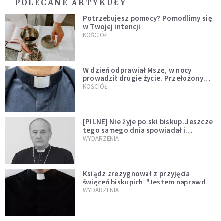
POLECANE ARTYKUŁY
Potrzebujesz pomocy? Pomodlimy się
w Twojej intencji
KOŚCIÓŁ
W dzień odprawiał Mszę, w nocy
prowadził drugie życie. Przełożony
kazał mu opuścić zakon
KOŚCIÓŁ
[PILNE] Nie żyje polski biskup. Jeszcze
tego samego dnia spowiadał i
sprawował Mszę świętą
WYDARZENIA
Ksiądz zrezygnował z przyjęcia
święceń biskupich. "Jestem naprawdę
niegodny"
WYDARZENIA