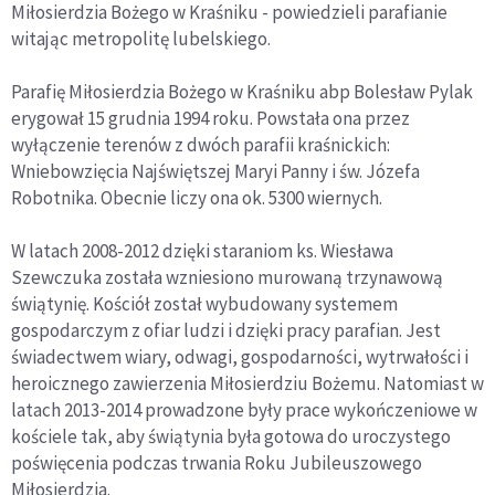
Miłosierdzia Bożego w Kraśniku - powiedzieli parafianie
witając metropolitę lubelskiego.
Parafię Miłosierdzia Bożego w Kraśniku abp Bolesław Pylak
erygował 15 grudnia 1994 roku. Powstała ona przez
wyłączenie terenów z dwóch parafii kraśnickich:
Wniebowzięcia Najświętszej Maryi Panny i św. Józefa
Robotnika. Obecnie liczy ona ok. 5300 wiernych.
W latach 2008-2012 dzięki staraniom ks. Wiesława
Szewczuka została wzniesiono murowaną trzynawową
świątynię. Kościół został wybudowany systemem
gospodarczym z ofiar ludzi i dzięki pracy parafian. Jest
świadectwem wiary, odwagi, gospodarności, wytrwałości i
heroicznego zawierzenia Miłosierdziu Bożemu. Natomiast w
latach 2013-2014 prowadzone były prace wykończeniowe w
kościele tak, aby świątynia była gotowa do uroczystego
poświęcenia podczas trwania Roku Jubileuszowego
Miłosierdzia.