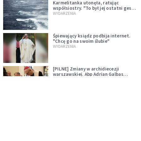
Karmelitanka utonęła, ratując
współsiostry. "To był jej ostatni gest
miłości"
WYDARZENIA
Śpiewający ksiądz podbija internet.
"Chcę go na swoim ślubie"
WYDARZENIA
[PILNE] Zmiany w archidiecezji
warszawskiej. Abp Adrian Galbas
wręczył dekrety nowym proboszczom
KOŚCIÓŁ
[PILNE] Podjęto kroki ws. księdza
Sawielewicza. Nie zobaczymy go w
mediach
WYDARZENIA