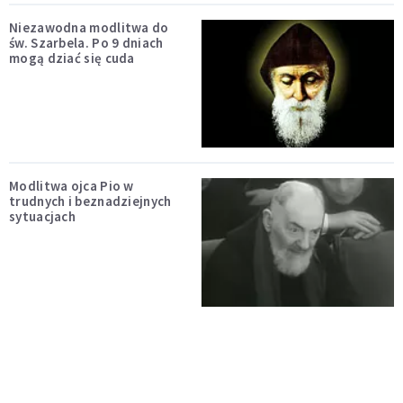
Niezawodna modlitwa do
św. Szarbela. Po 9 dniach
mogą dziać się cuda
Modlitwa ojca Pio w
trudnych i beznadziejnych
sytuacjach