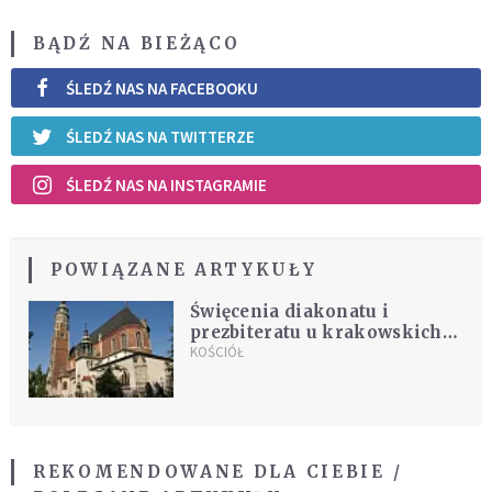
BĄDŹ NA BIEŻĄCO
ŚLEDŹ NAS NA FACEBOOKU
ŚLEDŹ NAS NA TWITTERZE
ŚLEDŹ NAS NA INSTAGRAMIE
POWIĄZANE ARTYKUŁY
Święcenia diakonatu i
prezbiteratu u krakowskich
jezuitów
KOŚCIÓŁ
REKOMENDOWANE DLA CIEBIE /