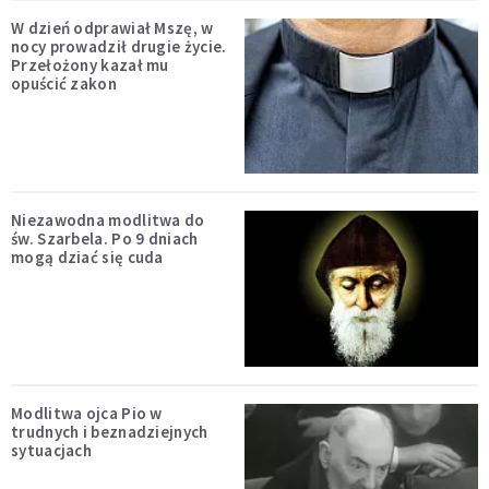
W dzień odprawiał Mszę, w
nocy prowadził drugie życie.
Przełożony kazał mu
opuścić zakon
Niezawodna modlitwa do
św. Szarbela. Po 9 dniach
mogą dziać się cuda
Modlitwa ojca Pio w
trudnych i beznadziejnych
sytuacjach