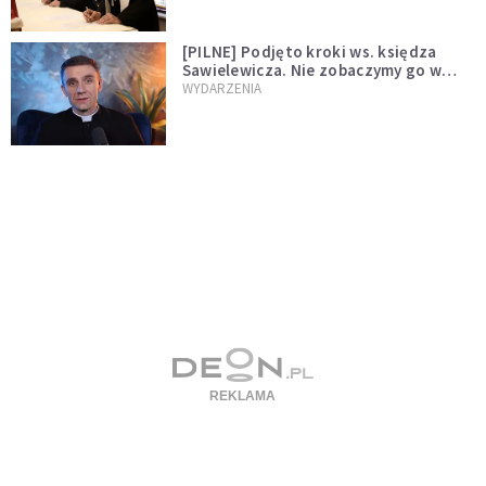
[PILNE] Podjęto kroki ws. księdza
Sawielewicza. Nie zobaczymy go w
mediach
WYDARZENIA