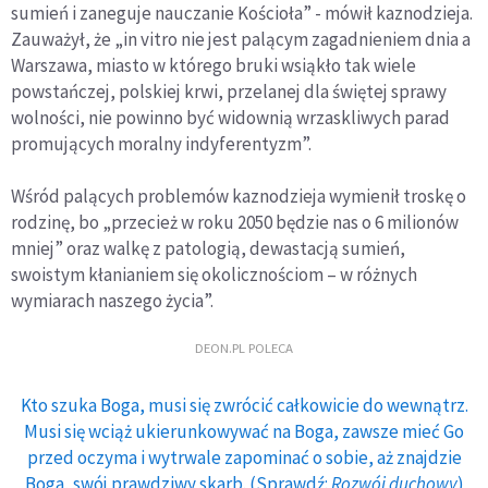
sumień i zaneguje nauczanie Kościoła” - mówił kaznodzieja.
Zauważył, że „in vitro nie jest palącym zagadnieniem dnia a
Warszawa, miasto w którego bruki wsiąkło tak wiele
powstańczej, polskiej krwi, przelanej dla świętej sprawy
wolności, nie powinno być widownią wrzaskliwych parad
promujących moralny indyferentyzm”.
Wśród palących problemów kaznodzieja wymienił troskę o
rodzinę, bo „przecież w roku 2050 będzie nas o 6 milionów
mniej” oraz walkę z patologią, dewastacją sumień,
swoistym kłanianiem się okolicznościom – w różnych
wymiarach naszego życia”.
DEON.PL POLECA
Kto szuka Boga, musi się zwrócić całkowicie do wewnątrz.
Musi się wciąż ukierunkowywać na Boga, zawsze mieć Go
przed oczyma i wytrwale zapominać o sobie, aż znajdzie
Boga, swój prawdziwy skarb. (Sprawdź:
Rozwój duchowy
)