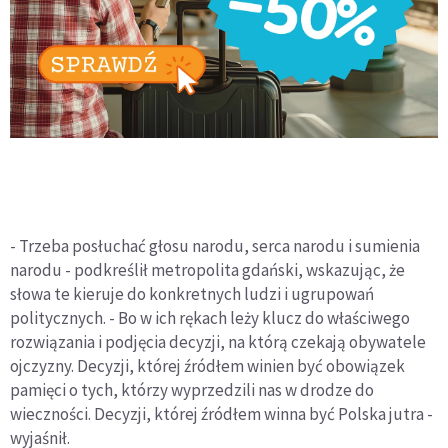
- Trzeba posłuchać głosu narodu, serca narodu i sumienia
narodu - podkreślił metropolita gdański, wskazując, że
słowa te kieruje do konkretnych ludzi i ugrupowań
politycznych. - Bo w ich rękach leży klucz do właściwego
rozwiązania i podjęcia decyzji, na którą czekają obywatele
ojczyzny. Decyzji, której źródłem winien być obowiązek
pamięci o tych, którzy wyprzedzili nas w drodze do
wieczności. Decyzji, której źródłem winna być Polska jutra -
wyjaśnił.