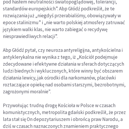
pod hasłem neutralności światopoglądowej, tolerancji,
standardów europejskich”. Abp Głódź podkreślił, że te
rozwiązania już „niegdyś przerabialiśmy, obowiązywały w
epoce stalinizmu” i „nie warto polskiej atmosfery zatruwać
językiem walki klas, nie warto zabiegać o recydywę
niesprawiedliwych relacji”.
Abp Głódź pytał, czy neuroza antyreligijna, antykościelna i
antyklerykalna nie wynika z tego, iż „Kościół podejmuje
zdecydowane i efektywne działania w sferach dotyczących
ludzi biednych i wykluczonych, które winny być obszarem
działania lewicy, jak ośrodki dla narkomanów, placówki
roztaczające opiekę nad osobami starszymi, bezrobotnymi,
zagrożonymi moralnie".
Przywołując trudną drogę Kościoła w Polsce w czasach
komunistycznych, metropolita gdański podkreślił, że przez
lata stał się On depozytariuszem i obrońcą praw Narodu, a
dziś w czasach naznaczonych znamieniem praktycznego