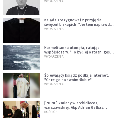
sprawował Mszę świętą
WYDARZENIA
Ksiądz zrezygnował z przyjęcia
święceń biskupich. "Jestem naprawdę
niegodny"
WYDARZENIA
Karmelitanka utonęła, ratując
współsiostry. "To był jej ostatni gest
miłości"
WYDARZENIA
Śpiewający ksiądz podbija internet.
"Chcę go na swoim ślubie"
WYDARZENIA
[PILNE] Zmiany w archidiecezji
warszawskiej. Abp Adrian Galbas
wręczył dekrety nowym proboszczom
KOŚCIÓŁ