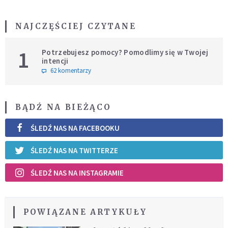
NAJCZĘŚCIEJ CZYTANE
1
Potrzebujesz pomocy? Pomodlimy się w Twojej
intencji
62 komentarzy
BĄDŹ NA BIEŻĄCO
ŚLEDŹ NAS NA FACEBOOKU
ŚLEDŹ NAS NA TWITTERZE
ŚLEDŹ NAS NA INSTAGRAMIE
POWIĄZANE ARTYKUŁY