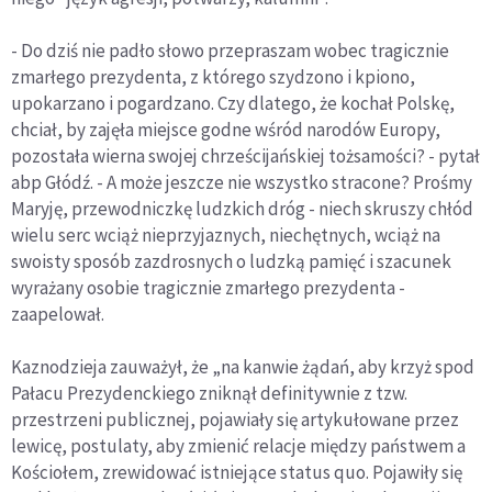
- Do dziś nie padło słowo przepraszam wobec tragicznie
zmarłego prezydenta, z którego szydzono i kpiono,
upokarzano i pogardzano. Czy dlatego, że kochał Polskę,
chciał, by zajęła miejsce godne wśród narodów Europy,
pozostała wierna swojej chrześcijańskiej tożsamości? - pytał
abp Głódź. - A może jeszcze nie wszystko stracone? Prośmy
Maryję, przewodniczkę ludzkich dróg - niech skruszy chłód
wielu serc wciąż nieprzyjaznych, niechętnych, wciąż na
swoisty sposób zazdrosnych o ludzką pamięć i szacunek
wyrażany osobie tragicznie zmarłego prezydenta -
zaapelował.
Kaznodzieja zauważył, że „na kanwie żądań, aby krzyż spod
Pałacu Prezydenckiego zniknął definitywnie z tzw.
przestrzeni publicznej, pojawiały się artykułowane przez
lewicę, postulaty, aby zmienić relacje między państwem a
Kościołem, zrewidować istniejące status quo. Pojawiły się