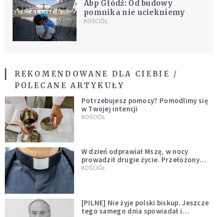
Abp Głódź: Od budowy
pomnika nie uciekniemy
KOŚCIÓŁ
REKOMENDOWANE DLA CIEBIE /
POLECANE ARTYKUŁY
Potrzebujesz pomocy? Pomodlimy się
w Twojej intencji
KOŚCIÓŁ
W dzień odprawiał Mszę, w nocy
prowadził drugie życie. Przełożony
kazał mu opuścić zakon
KOŚCIÓŁ
[PILNE] Nie żyje polski biskup. Jeszcze
tego samego dnia spowiadał i