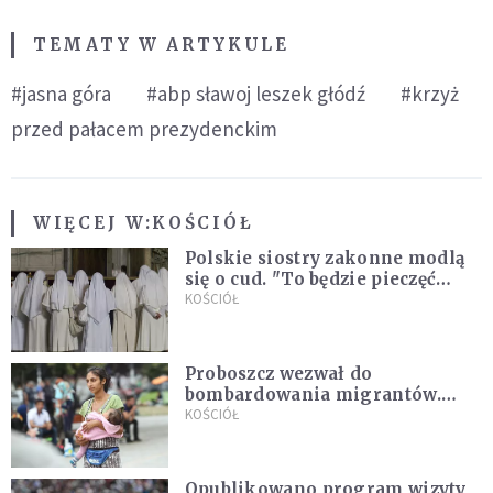
TEMATY W ARTYKULE
#jasna góra
#abp sławoj leszek głódź
#krzyż
przed pałacem prezydenckim
WIĘCEJ W:
KOŚCIÓŁ
Polskie siostry zakonne modlą
się o cud. "To będzie pieczęć
Pana Boga dla naszej wiary"
KOŚCIÓŁ
Proboszcz wezwał do
bombardowania migrantów.
"Masowy ogień przeciwko
KOŚCIÓŁ
najeźdźcom!"
Opublikowano program wizyty