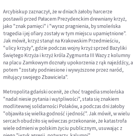
Arcybiskup zaznaczył, że w dniach żałoby harcerze
postawili przed Pałacem Prezydenckim drewniany krzyż,
jako "znak pamięci" i "wyraz pragnienia, by smoleńska
tragedia i jej ofiary zostały w tym miejscu upamiętnione".
Jak mówił, krzyż stanął na Krakowskim Przedmieściu,
"ulicy krzyży", gdzie podczas wojny krzyż sprzed Bazyliki
Świętego Krzyża i krzyż króla Zygmunta III Wazy z kolumny
na placu Zamkowym doznały upokorzenia z rąk najeźdźcy, a
potem "zostały podniesione i wywyższone przez naród,
miłujący swojego Zbawiciela".
Metropolita gdański ocenił, że choć tragedia smoleńska
"nadal niesie pytania i wątpliwości", stała się znakiem
modlitewnej solidarności Polaków, a podczas dni żałoby
"objawiła się wielka godność i jedność". Jak mówił, w wielu
sercach obudziło się wówczas przekonanie, że katastrofa
wiele odmieni w polskim życiu publicznym, usuwając z
niego "język agresji, potwarzy, kalumni".