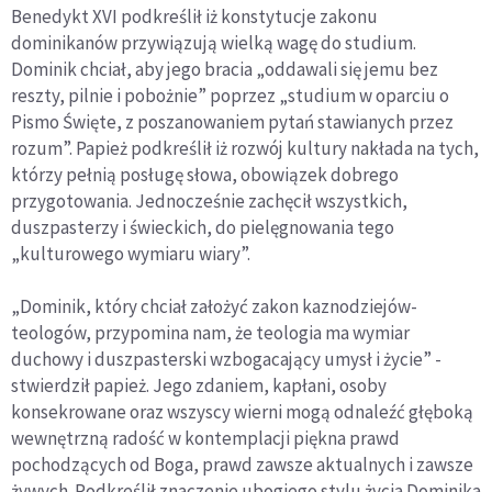
Benedykt XVI podkreślił iż konstytucje zakonu
dominikanów przywiązują wielką wagę do studium.
Dominik chciał, aby jego bracia „oddawali się jemu bez
reszty, pilnie i pobożnie” poprzez „studium w oparciu o
Pismo Święte, z poszanowaniem pytań stawianych przez
rozum”. Papież podkreślił iż rozwój kultury nakłada na tych,
którzy pełnią posługę słowa, obowiązek dobrego
przygotowania. Jednocześnie zachęcił wszystkich,
duszpasterzy i świeckich, do pielęgnowania tego
„kulturowego wymiaru wiary”.
„Dominik, który chciał założyć zakon kaznodziejów-
teologów, przypomina nam, że teologia ma wymiar
duchowy i duszpasterski wzbogacający umysł i życie” -
stwierdził papież. Jego zdaniem, kapłani, osoby
konsekrowane oraz wszyscy wierni mogą odnaleźć głęboką
wewnętrzną radość w kontemplacji piękna prawd
pochodzących od Boga, prawd zawsze aktualnych i zawsze
żywych. Podkreślił znaczenie ubogiego stylu życia Dominika