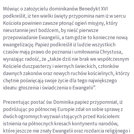
Mówiąc o założycielu dominikanów Benedykt XVI
podkreślił, iż ten wielki święty przypomina nam iż w sercu
Kościoła powinien zawsze płonąć ogień misyjny, który
nieustannie jest bodźcem, by nieść pierwsze
przepowiadanie Ewangelii, a tam gdzie to konieczne nową
ewangelizację. Papież podkreślił iż ludzie wszystkich
czasów mają prawo do poznania i umiłowania Chrystusa,
wyrażając radość, że „także dziś nie brak we współczesnym
Kościele duszpasterzy i wiernych świeckich, członków
dawnych zakonów oraz nowych ruchów kościelnych, którzy
chętnie poświęcają swoje życie dla tego największego
ideału: głoszenia i świadczenia o Ewangelii”.
Prezentując postać św. Dominika papież przypomniał, iż
podróżując po północnej Europie zdał on sobie sprawę z
dwóch ogromnych wyzwań stojących przed Kościołem:
istnienia na północnych kresach kontynentu narodów,
które jeszcze nie znały Ewangelii oraz rozdarcia religijnego i