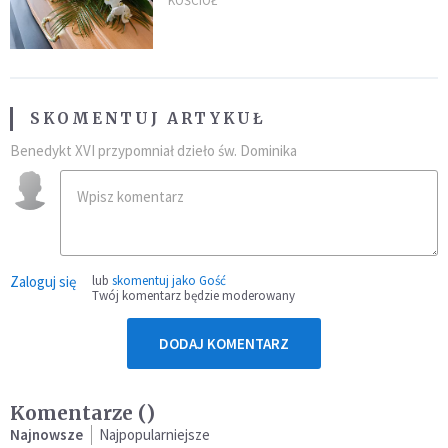
uroczystością. Powodem była
KOŚCIÓŁ
przynależność do masonerii
SKOMENTUJ ARTYKUŁ
Benedykt XVI przypomniał dzieło św. Dominika
Zaloguj się
lub
skomentuj jako Gość
Twój komentarz będzie moderowany
DODAJ KOMENTARZ
Komentarze (
)
Najnowsze
Najpopularniejsze