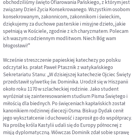
obchodziliśmy święto Ofiarowania Pańskiego, z którym jest
związany Dzień Życia Konsekrowanego. Wszystkim osobom
konsekrowanym, zakonnicom, zakonnikom i świeckim,
dziękujemy za duchowe pasterskie i misyjne dzieło, jakie
spełniają w Kościele, zgodnie z ich charyzmatem. Polecam
ich waszym codziennym modlitwom. Niech Bóg wam
błogosławi!”
Wcześnie streszczenie papieskiej katechezy po polsku
odczytał ks. prałat Paweł Ptasznik z watykańskiego
Sekretariatu Stanu: „W dzisiejszej katechezie Ojciec Święty
przedstawił sylwetkę św. Dominika. Urodził się w Hiszpanii
około roku 1170 w szlacheckiej rodzinie. Jako student
wyróżniał się zainteresowaniem studium Pisma Świętego i
miłością dla biednych. Po święceniach kapłańskich został
kanonikiem rodzinnej diecezji Osma. Biskup Dydak cenił
jego wykształcenie i duchowość i zaprosił go do współpracy.
Na prośbę króla Kastylii udali się do Europy północnej z
misją dyplomatyczną. Wówczas Dominik zdał sobie sprawę