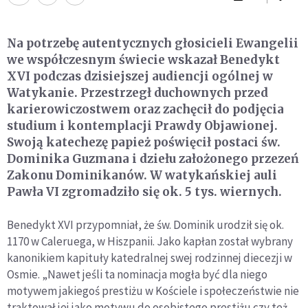
Na potrzebę autentycznych głosicieli Ewangelii
we współczesnym świecie wskazał Benedykt
XVI podczas dzisiejszej audiencji ogólnej w
Watykanie. Przestrzegł duchownych przed
karierowiczostwem oraz zachęcił do podjęcia
studium i kontemplacji Prawdy Objawionej.
Swoją katechezę papież poświęcił postaci św.
Dominika Guzmana i dziełu założonego przezeń
Zakonu Dominikanów. W watykańskiej auli
Pawła VI zgromadziło się ok. 5 tys. wiernych.
Benedykt XVI przypomniał, że św. Dominik urodził się ok.
1170 w Caleruega, w Hiszpanii. Jako kapłan został wybrany
kanonikiem kapituły katedralnej swej rodzinnej diecezji w
Osmie. „Nawet jeśli ta nominacja mogła być dla niego
motywem jakiegoś prestiżu w Kościele i społeczeństwie nie
traktował jej jako motywu do osobistego prestiżu czy też