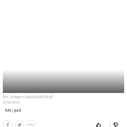
(fot. Grzegorz Gałązka/DEON.pl)
16 lat temu
KAI / psd