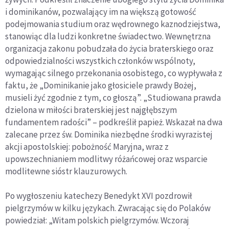
i dominikanów, pozwalający im na większą gotowość
podejmowania studium oraz wędrownego kaznodziejstwa,
stanowiąc dla ludzi konkretne świadectwo. Wewnętrzna
organizacja zakonu pobudzała do życia braterskiego oraz
odpowiedzialności wszystkich członków wspólnoty,
wymagając silnego przekonania osobistego, co wypływała z
faktu, że „Dominikanie jako głosiciele prawdy Bożej,
musieli żyć zgodnie z tym, co głoszą”. „Studiowana prawda
dzielona w miłości braterskiej jest najgłębszym
fundamentem radości” – podkreślił papież. Wskazał na dwa
zalecane przez św. Dominika niezbędne środki wyrazistej
akcji apostolskiej: pobożność Maryjna, wraz z
upowszechnianiem modlitwy różańcowej oraz wsparcie
modlitewne sióstr klauzurowych.
Po wygłoszeniu katechezy Benedykt XVI pozdrowił
pielgrzymów w kilku językach. Zwracając się do Polaków
powiedział: „Witam polskich pielgrzymów. Wczoraj