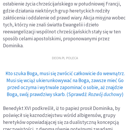
osłabienie życia chrześcijańskiego w południowej Francji,
gdzie działania niektórych grup heretyckich rodziły
zakłócenia i oddalenie od prawd wiary. Akcja misyjna wobec
tych, którzy nie znali światła Ewangelii i dzieło
reewangelizacji wspólnot chrześcijańskich stały się w ten
sposób celami apostolskimi, proponowanymi przez
Dominika.
DEON.PL POLECA
Kto szuka Boga, musi się zwrócić całkowicie do wewnątrz.
Musi się wciąż ukierunkowywać na Boga, zawsze mieć Go
przed oczyma i wytrwale zapominać o sobie, aż znajdzie
Boga, swój prawdziwy skarb. (Sprawdź:
Rozwój duchowy
)
Benedykt XVI podkreślił, iż to papież prosił Dominika, by
poświęcił się kaznodziejstwu wśród albigensów, grupy
heretyków opowiadającej się za dualistyczną koncepcją
rzeczywistości, z dwoma równie potężnymi zasadami