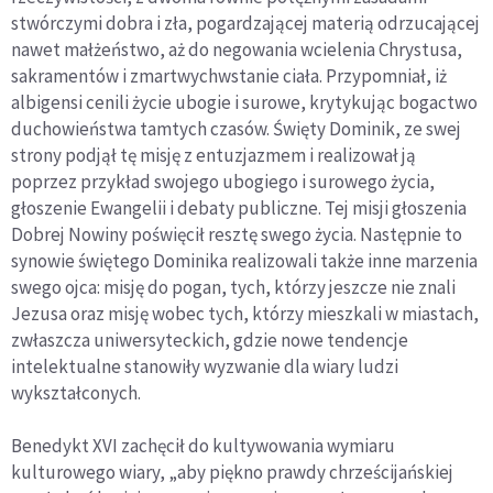
stwórczymi dobra i zła, pogardzającej materią odrzucającej
nawet małżeństwo, aż do negowania wcielenia Chrystusa,
sakramentów i zmartwychwstanie ciała. Przypomniał, iż
albigensi cenili życie ubogie i surowe, krytykując bogactwo
duchowieństwa tamtych czasów. Święty Dominik, ze swej
strony podjął tę misję z entuzjazmem i realizował ją
poprzez przykład swojego ubogiego i surowego życia,
głoszenie Ewangelii i debaty publiczne. Tej misji głoszenia
Dobrej Nowiny poświęcił resztę swego życia. Następnie to
synowie świętego Dominika realizowali także inne marzenia
swego ojca: misję do pogan, tych, którzy jeszcze nie znali
Jezusa oraz misję wobec tych, którzy mieszkali w miastach,
zwłaszcza uniwersyteckich, gdzie nowe tendencje
intelektualne stanowiły wyzwanie dla wiary ludzi
wykształconych.
Benedykt XVI zachęcił do kultywowania wymiaru
kulturowego wiary, „aby piękno prawdy chrześcijańskiej