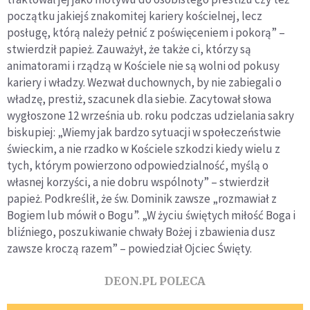
początku jakiejś znakomitej kariery kościelnej, lecz
posługę, którą należy pełnić z poświęceniem i pokorą” –
stwierdził papież. Zauważył, że także ci, którzy są
animatorami i rządzą w Kościele nie są wolni od pokusy
kariery i władzy. Wezwał duchownych, by nie zabiegali o
władzę, prestiż, szacunek dla siebie. Zacytował słowa
wygłoszone 12 września ub. roku podczas udzielania sakry
biskupiej: „Wiemy jak bardzo sytuacji w społeczeństwie
świeckim, a nie rzadko w Kościele szkodzi kiedy wielu z
tych, którym powierzono odpowiedzialność, myślą o
własnej korzyści, a nie dobru wspólnoty” – stwierdził
papież. Podkreślił, że św. Dominik zawsze „rozmawiał z
Bogiem lub mówił o Bogu”. „W życiu świętych miłość Boga i
bliźniego, poszukiwanie chwały Bożej i zbawienia dusz
zawsze kroczą razem” – powiedział Ojciec Święty.
DEON.PL POLECA