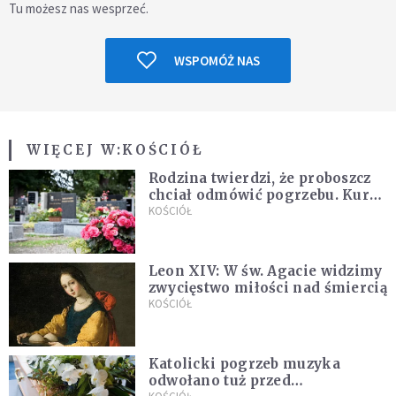
Tu możesz nas wesprzeć.
WSPOMÓŻ NAS
WIĘCEJ W:
KOŚCIÓŁ
Rodzina twierdzi, że proboszcz
chciał odmówić pogrzebu. Kuria
zapowiada wyjaśnienia
KOŚCIÓŁ
Leon XIV: W św. Agacie widzimy
zwycięstwo miłości nad śmiercią
KOŚCIÓŁ
Katolicki pogrzeb muzyka
odwołano tuż przed