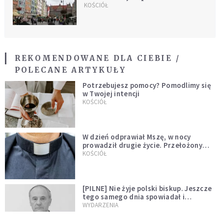
KOŚCIÓŁ
REKOMENDOWANE DLA CIEBIE /
POLECANE ARTYKUŁY
Potrzebujesz pomocy? Pomodlimy się
w Twojej intencji
KOŚCIÓŁ
W dzień odprawiał Mszę, w nocy
prowadził drugie życie. Przełożony
kazał mu opuścić zakon
KOŚCIÓŁ
[PILNE] Nie żyje polski biskup. Jeszcze
tego samego dnia spowiadał i
sprawował Mszę świętą
WYDARZENIA