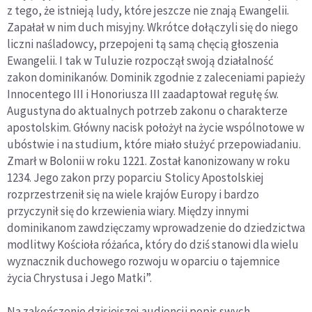
z tego, że istnieją ludy, które jeszcze nie znają Ewangelii.
Zapałał w nim duch misyjny. Wkrótce dołączyli się do niego
liczni naśladowcy, przepojeni tą samą chęcią głoszenia
Ewangelii. I tak w Tuluzie rozpoczął swoją działalność
zakon dominikanów. Dominik zgodnie z zaleceniami papieży
Innocentego III i Honoriusza III zaadaptował regułę św.
Augustyna do aktualnych potrzeb zakonu o charakterze
apostolskim. Główny nacisk położył na życie wspólnotowe w
ubóstwie i na studium, które miało służyć przepowiadaniu.
Zmarł w Bolonii w roku 1221. Został kanonizowany w roku
1234. Jego zakon przy poparciu Stolicy Apostolskiej
rozprzestrzenił się na wiele krajów Europy i bardzo
przyczynił się do krzewienia wiary. Między innymi
dominikanom zawdzięczamy wprowadzenie do dziedzictwa
modlitwy Kościoła różańca, który do dziś stanowi dla wielu
wyznacznik duchowego rozwoju w oparciu o tajemnice
życia Chrystusa i Jego Matki”.
Na zakończenie dzisiejszej audiencji popis swych