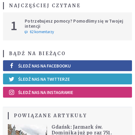
NAJCZĘŚCIEJ CZYTANE
1
Potrzebujesz pomocy? Pomodlimy się w Twojej
intencji
62 komentarzy
BĄDŹ NA BIEŻĄCO
ŚLEDŹ NAS NA FACEBOOKU
ŚLEDŹ NAS NA TWITTERZE
ŚLEDŹ NAS NA INSTAGRAMIE
POWIĄZANE ARTYKUŁY
Gdańsk: Jarmark św.
Dominika już po raz 751.