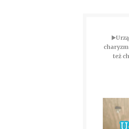
▶️Urz
charyzma
też c