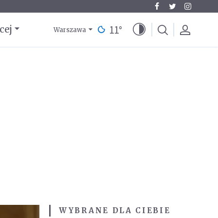
11
°
cej
Warszawa
WYBRANE DLA CIEBIE