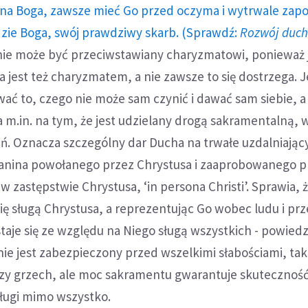
a Boga, zawsze mieć Go przed oczyma i wytrwale zap
dzie Boga, swój prawdziwy skarb. (Sprawdź:
Rozwój duc
 nie może być przeciwstawiany charyzmatowi, ponieważ 
 jest też charyzmatem, a nie zawsze to się dostrzega.
wać to, czego nie może sam czynić i dawać sam siebie, a
m.in. na tym, że jest udzielany drogą sakramentalną, 
. Oznacza szczególny dar Ducha na trwałe uzdalniający
ijanina powołanego przez Chrystusa i zaaprobowanego p
 w zastępstwie Chrystusa, ‘in persona Christi’. Sprawia, 
 się sługą Chrystusa, a reprezentując Go wobec ludu i pr
staje się ze względu na Niego sługą wszystkich - powiedz
nie jest zabezpieczony przed wszelkimi słabościami, tak
zy grzech, ale moc sakramentu gwarantuje skuteczność
ługi mimo wszystko.