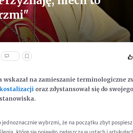
Przyznaję, niech to
rzmi"
ja wskazał na zamieszanie terminologiczne z
kostalizacji
oraz zdystansował się do swojeg
 stanowiska.
to jednoznacznie wybrzmi, że na początku zbyt pospiesz
enia, które się pojawiło zwłaszcza w ustach i artykułach