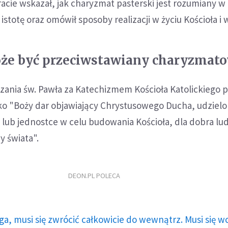
racie wskazał, jak charyzmat pasterski jest rozumiany w 
stotę oraz omówił sposoby realizacji w życiu Kościoła i 
oże być przeciwstawiany charyzmat
zania św. Pawła za Katechizmem Kościoła Katolickiego 
ako "Boży dar objawiający Chrystusowego Ducha, udziel
ub jednostce w celu budowania Kościoła, dla dobra lud
y świata".
DEON.PL POLECA
ga, musi się zwrócić całkowicie do wewnątrz. Musi się w