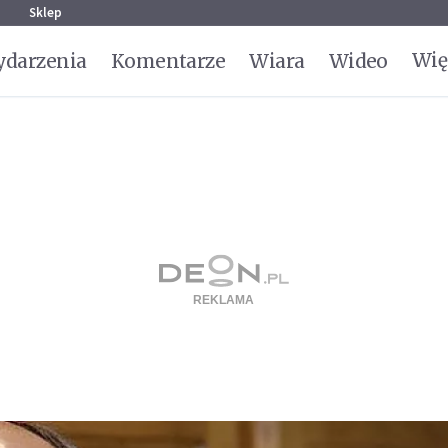
g
Sklep
Wię
darzenia
Komentarze
Wiara
Wideo