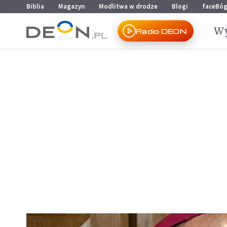
Przejdź do menu głównego
Przejdź do treści
Biblia
Magazyn
Modlitwa w drodze
Blogi
faceBó
Wy
Radio DEON