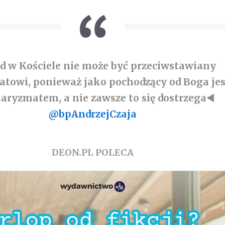
ąd w Kościele nie może być przeciwstawiany
towi, ponieważ jako pochodzący od Boga jes
haryzmatem, a nie zawsze to się dostrzega◀️
@bpAndrzejCzaja
DEON.PL POLECA