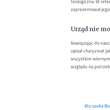
teologiczna. W refe
zaprezentował jego i
Urząd nie m
Nawiązując do nauc
opisał charyzmat j
wszystkim wiernym l
względu na potrzeb
Kto szuka Bo