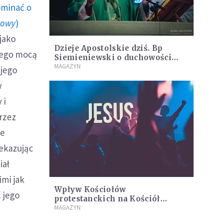
ominać o
howy
)
jako
Dzieje Apostolskie dziś. Bp
 Jego mocą
Siemieniewski o duchowości
pentekostalizacji
MAGAZYN
 jego
w
 i
rzez
że
zekazując
iał
imi jak
Wpływ Kościołów
 jego
protestanckich na Kościół
katolicki to fakt [ROZMOWA]
MAGAZYN