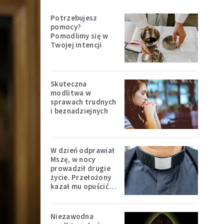
Potrzebujesz
pomocy?
Pomodlimy się w
Twojej intencji
Skuteczna
modlitwa w
sprawach trudnych
i beznadziejnych
W dzień odprawiał
Mszę, w nocy
prowadził drugie
życie. Przełożony
kazał mu opuścić
zakon
Niezawodna