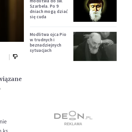
modlitwa do św.
Szarbela. Po 9
dniach mogą dziać
się cuda
Modlitwa ojca Pio
w trudnych i
beznadziejnych
sytuacjach
wiązane
o
nie
 ks.