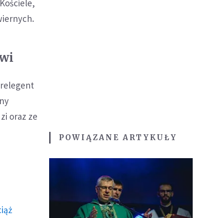
Kościele,
wiernych.
owi
prelegent
ony
zi oraz ze
POWIĄZANE ARTYKUŁY
ciąż