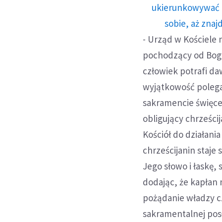
ukierunkowywać n
sobie, aż znaj
- Urząd w Kościele
pochodzący od Boga
człowiek potrafi da
wyjątkowość polega 
sakramencie święceń
obligujący chrześc
Kościół do działania
chrześcijanin staje
Jego słowo i łaskę, 
dodając, że kapłan 
pożądanie władzy c
sakramentalnej pos