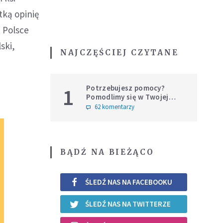
tką opinię
 Polsce
ski,
NAJCZĘŚCIEJ CZYTANE
Potrzebujesz pomocy?
1
Pomodlimy się w Twojej
intencji
62 komentarzy
BĄDŹ NA BIEŻĄCO
ŚLEDŹ NAS NA FACEBOOKU
ŚLEDŹ NAS NA TWITTERZE