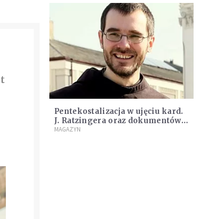
t
Pentekostalizacja w ujęciu kard.
J. Ratzingera oraz dokumentów
episkopatów - dar czy
MAGAZYN
zagrożenie?