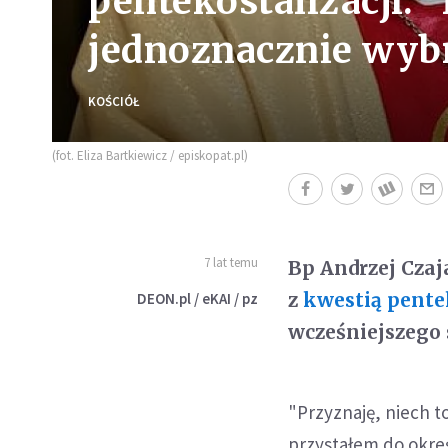
pentekostalizacji. "
jednoznacznie wyb
KOŚCIÓŁ
(fot. Eliza Bartkiewicz / episkopat.pl)
7 lat temu
Bp Andrzej Cza
z
kwestią pente
DEON.pl / eKAI / pz
wcześniejszego
"Przyznaję, niech 
przystałem do określ