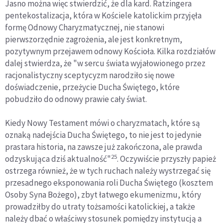
Jasno można więc stwierdzić, że dla kard. Ratzingera
pentekostalizacja, która w Kościele katolickim przyjęła
formę Odnowy Charyzmatycznej, nie stanowi
pierwszorzędnie zagrożenia, ale jest konkretnym,
pozytywnym przejawem odnowy Kościoła. Kilka rozdziałów
dalej stwierdza, że "w sercu świata wyjałowionego przez
racjonalistyczny sceptycyzm narodziło się nowe
doświadczenie, przeżycie Ducha Świętego, które
pobudziło do odnowy prawie cały świat.
Kiedy Nowy Testament mówi o charyzmatach, które są
oznaką nadejścia Ducha Świętego, to nie jest to jedynie
prastara historia, na zawsze już zakończona, ale prawda
25
odzyskująca dziś aktualność"
. Oczywiście przyszły papież
ostrzega również, że w tych ruchach należy wystrzegać się
przesadnego eksponowania roli Ducha Świętego (kosztem
Osoby Syna Bożego), zbyt łatwego ekumenizmu, który
prowadziłby do utraty tożsamości katolickiej, a także
należy dbać o właściwy stosunek pomiędzy instytucją a