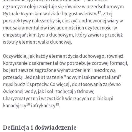
egzorcyzm oleju znajduje się również w przedsoborowym
17
Rytuale Rzymskim w dziale błogosławieństw
. Z tej
perspektywy należałoby się cieszyć z odnowionej wiary w
moc sakramentaliów i świadomości ich użyteczności w
chrześcijańskim życiu duchowym, który zawiera przecież
istotny element walki duchowej.
Oczywiście, jak każdy element życia duchowego, również
korzystanie z sakramentaliów potrzebuje zdrowej formacji,
bo jest zawsze zagrożone wynaturzeniem i niezdrową
przesadą. Jednak straszenie "nowymi sakramentaliami"
musi budzić sprzeciw. Co więcej, do stosowania zarówno
święconej wody, jak i soli zachęcają Odnowę
Charyzmatyczną i wszystkich wierzących np. biskupi
18
19
kanadyjscy
i afrykańscy
.
Definicja i doświadczenie