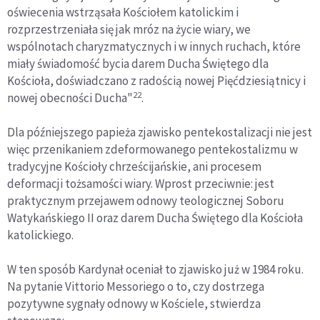
oświecenia wstrząsała Kościołem katolickim i
rozprzestrzeniała się jak mróz na życie wiary, we
wspólnotach charyzmatycznych i w innych ruchach, które
miały świadomość bycia darem Ducha Świętego dla
Kościoła, doświadczano z radością nowej Pięćdziesiątnicy i
22
nowej obecności Ducha"
.
Dla późniejszego papieża zjawisko pentekostalizacji nie jest
więc przenikaniem zdeformowanego pentekostalizmu w
tradycyjne Kościoły chrześcijańskie, ani procesem
deformacji tożsamości wiary. Wprost przeciwnie: jest
praktycznym przejawem odnowy teologicznej Soboru
Watykańskiego II oraz darem Ducha Świętego dla Kościoła
katolickiego.
W ten sposób Kardynał oceniał to zjawisko już w 1984 roku.
Na pytanie Vittorio Messoriego o to, czy dostrzega
pozytywne sygnały odnowy w Kościele, stwierdza