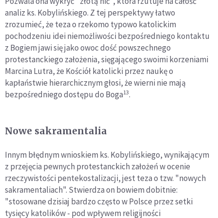
Pozwala ona wykryć "złotą nić", która rzutuje na całość
analiz ks. Kobylińskiego. Z tej perspektywy łatwo
zrozumieć, że teza o rzekomo typowo katolickim
pochodzeniu idei niemożliwości bezpośredniego kontaktu
z Bogiem jawi się jako owoc dość powszechnego
protestanckiego założenia, sięgającego swoimi korzeniami
Marcina Lutra, że Kościół katolicki przez naukę o
kapłaństwie hierarchicznym głosi, że wierni nie mają
13
bezpośredniego dostępu do Boga
.
Nowe sakramentalia
Innym błędnym wnioskiem ks. Kobylińskiego, wynikającym
z przejęcia pewnych protestanckich założeń w ocenie
rzeczywistości pentekostalizacji, jest teza o tzw. "nowych
sakramentaliach". Stwierdza on bowiem dobitnie:
"stosowane dzisiaj bardzo często w Polsce przez setki
tysięcy katolików - pod wpływem religijności