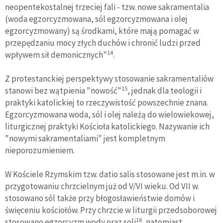
neopentekostalnej trzeciej fali - tzw. nowe sakramentalia
(woda egzorcyzmowana, sól egzorcyzmowana i olej
egzorcyzmowany) są środkami, które mają pomagać w
przepędzaniu mocy złych duchów i chronić ludzi przed
14
wpływem sił demonicznych"
.
Z protestanckiej perspektywy stosowanie sakramentaliów
15
stanowi bez wątpienia "nowość"
, jednak dla teologii i
praktyki katolickiej to rzeczywistość powszechnie znana.
Egzorcyzmowana woda, sól i olej należą do wielowiekowej,
liturgicznej praktyki Kościoła katolickiego. Nazywanie ich
"nowymi sakramentaliami" jest kompletnym
nieporozumieniem.
W Kościele Rzymskim tzw. datio salis stosowane jest m.in. w
przygotowaniu chrzcielnym już od V/VI wieku. Od VII w.
stosowano sól także przy błogosławieństwie domów i
święceniu kościołów. Przy chrzcie w liturgii przedsoborowej
16
stosowano egzorcyzm wody oraz soli
, natomiast