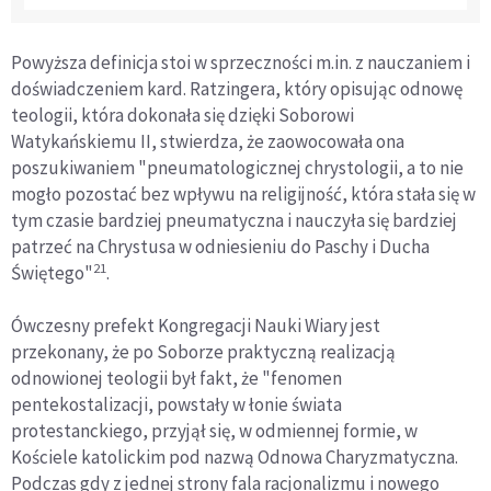
Powyższa definicja stoi w sprzeczności m.in. z nauczaniem i
doświadczeniem kard. Ratzingera, który opisując odnowę
teologii, która dokonała się dzięki Soborowi
Watykańskiemu II, stwierdza, że zaowocowała ona
poszukiwaniem "pneumatologicznej chrystologii, a to nie
mogło pozostać bez wpływu na religijność, która stała się w
tym czasie bardziej pneumatyczna i nauczyła się bardziej
patrzeć na Chrystusa w odniesieniu do Paschy i Ducha
21
Świętego"
.
Ówczesny prefekt Kongregacji Nauki Wiary jest
przekonany, że po Soborze praktyczną realizacją
odnowionej teologii był fakt, że "fenomen
pentekostalizacji, powstały w łonie świata
protestanckiego, przyjął się, w odmiennej formie, w
Kościele katolickim pod nazwą Odnowa Charyzmatyczna.
Podczas gdy z jednej strony fala racjonalizmu i nowego