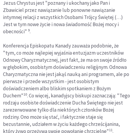
Jezus Chrystus jest "poznany i ukochany jako Pan i
Zbawiciel przez nawiązanie lub ponowne nawiązanie
intymnej relacji z wszystkich Osobami Trójcy Świętej (…)
Jest w tym nowe życie i nowa świadomość Bożej mocy i
9
obecności"
.
Konferencja Episkopatu Kanady zauważa podobnie, że
"tym, co może najlepiej wyjaśnia entuzjazm uczestników
Odnowy Charyzmatycznej, jest fakt, że ma on swoje źródło
w głębokim, osobistym doświadczeniu religijnym. Odnowa
Charyzmatyczna nie jest jakąś nauką ani programem, ale po
pierwsze i przede wszystkim - jest osobistym
doświadczeniem albo bliskim spotkaniem z Bożym
10
Duchem"
. Co więcej, kanadyjscy biskupi zaznaczają: "Tego
rodzaju osobiste doświadczenie Ducha Świętego nie jest
zarezerwowane tylko dla niektórych członków Bożej
rodziny. Ono może się stać, i faktycznie staje się
bezustannie, udziałem w życiu każdego chrześcijanina,
11
który żywo przeżywa swoje powołanie chrzcielne"
.