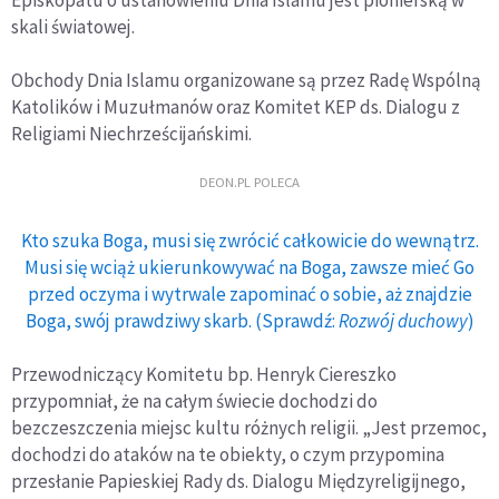
Episkopatu o ustanowieniu Dnia Islamu jest pionierską w
skali światowej.
Obchody Dnia Islamu organizowane są przez Radę Wspólną
Katolików i Muzułmanów oraz Komitet KEP ds. Dialogu z
Religiami Niechrześcijańskimi.
DEON.PL POLECA
Kto szuka Boga, musi się zwrócić całkowicie do wewnątrz.
Musi się wciąż ukierunkowywać na Boga, zawsze mieć Go
przed oczyma i wytrwale zapominać o sobie, aż znajdzie
Boga, swój prawdziwy skarb. (Sprawdź:
Rozwój duchowy
)
Przewodniczący Komitetu bp. Henryk Ciereszko
przypomniał, że na całym świecie dochodzi do
bezczeszczenia miejsc kultu różnych religii. „Jest przemoc,
dochodzi do ataków na te obiekty, o czym przypomina
przesłanie Papieskiej Rady ds. Dialogu Międzyreligijnego,