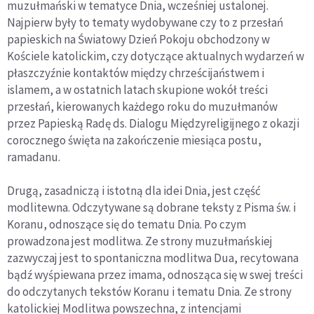
muzułmański w tematyce Dnia, wcześniej ustalonej.
Najpierw były to tematy wydobywane czy to z przesłań
papieskich na Światowy Dzień Pokoju obchodzony w
Kościele katolickim, czy dotyczące aktualnych wydarzeń w
płaszczyźnie kontaktów między chrześcijaństwem i
islamem, a w ostatnich latach skupione wokół treści
przesłań, kierowanych każdego roku do muzułmanów
przez Papieską Radę ds. Dialogu Międzyreligijnego z okazji
corocznego święta na zakończenie miesiąca postu,
ramadanu.
Drugą, zasadniczą i istotną dla idei Dnia, jest część
modlitewna. Odczytywane są dobrane teksty z Pisma św. i
Koranu, odnoszące się do tematu Dnia. Po czym
prowadzona jest modlitwa. Ze strony muzułmańskiej
zazwyczaj jest to spontaniczna modlitwa Dua, recytowana
bądź wyśpiewana przez imama, odnosząca się w swej treści
do odczytanych tekstów Koranu i tematu Dnia. Ze strony
katolickiej Modlitwa powszechna, z intencjami