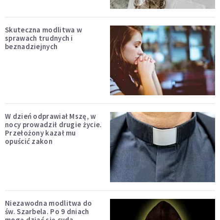
Skuteczna modlitwa w
sprawach trudnych i
beznadziejnych
W dzień odprawiał Mszę, w
nocy prowadził drugie życie.
Przełożony kazał mu
opuścić zakon
Niezawodna modlitwa do
św. Szarbela. Po 9 dniach
mogą dziać się cuda