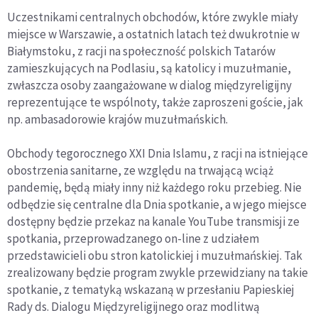
Uczestnikami centralnych obchodów, które zwykle miały
miejsce w Warszawie, a ostatnich latach też dwukrotnie w
Białymstoku, z racji na społeczność polskich Tatarów
zamieszkujących na Podlasiu, są katolicy i muzułmanie,
zwłaszcza osoby zaangażowane w dialog międzyreligijny
reprezentujące te wspólnoty, także zaproszeni goście, jak
np. ambasadorowie krajów muzułmańskich.
Obchody tegorocznego XXI Dnia Islamu, z racji na istniejące
obostrzenia sanitarne, ze względu na trwającą wciąż
pandemię, będą miały inny niż każdego roku przebieg. Nie
odbędzie się centralne dla Dnia spotkanie, a w jego miejsce
dostępny będzie przekaz na kanale YouTube transmisji ze
spotkania, przeprowadzanego on-line z udziałem
przedstawicieli obu stron katolickiej i muzułmańskiej. Tak
zrealizowany będzie program zwykle przewidziany na takie
spotkanie, z tematyką wskazaną w przesłaniu Papieskiej
Rady ds. Dialogu Międzyreligijnego oraz modlitwą