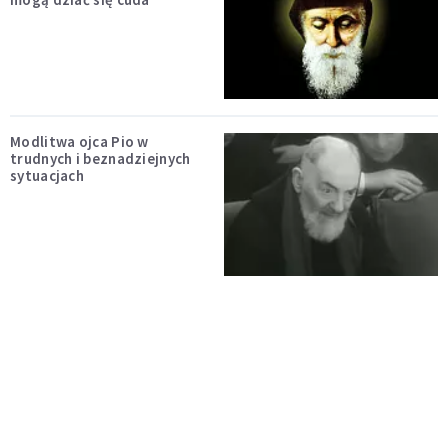
Modlitwa ojca Pio w
trudnych i beznadziejnych
sytuacjach