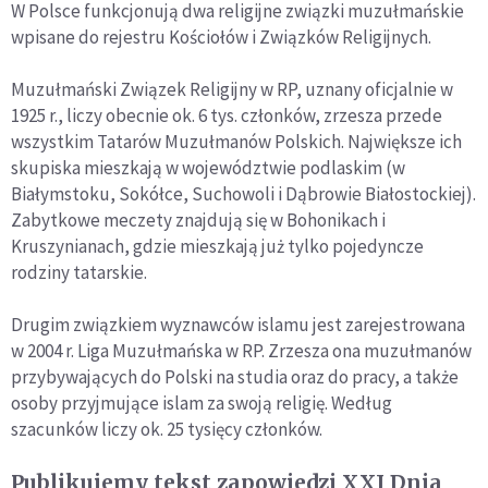
W Polsce funkcjonują dwa religijne związki muzułmańskie
wpisane do rejestru Kościołów i Związków Religijnych.
Muzułmański Związek Religijny w RP, uznany oficjalnie w
1925 r., liczy obecnie ok. 6 tys. członków, zrzesza przede
wszystkim Tatarów Muzułmanów Polskich. Największe ich
skupiska mieszkają w województwie podlaskim (w
Białymstoku, Sokółce, Suchowoli i Dąbrowie Białostockiej).
Zabytkowe meczety znajdują się w Bohonikach i
Kruszynianach, gdzie mieszkają już tylko pojedyncze
rodziny tatarskie.
Drugim związkiem wyznawców islamu jest zarejestrowana
w 2004 r. Liga Muzułmańska w RP. Zrzesza ona muzułmanów
przybywających do Polski na studia oraz do pracy, a także
osoby przyjmujące islam za swoją religię. Według
szacunków liczy ok. 25 tysięcy członków.
Publikujemy tekst zapowiedzi XXI Dnia