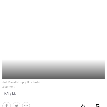
(fot. David Monje / Unsplash)
5 lat temu
KAI / kk