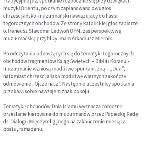
Tradycyjnie już, spotkanie rozpocznie się przy dźwiękach
muzyki Orientu, po czym zaplanowano dwugłos
chrześcijańsko-muzułmański nawiązujący do hasła
tegorocznych obchodów. Ze strony katolickiej głos zabierze
o. Ireneusz Sławomir Ledwoń OFM, zaś perspektywę
muzułmańską przybliży imam Arkadiusz Miernik.
Po odczytaniu odnoszących się do tematyki tegorocznych
obchodów fragmentów Ksiąg Świętych – Biblii i Koranu -
muzułmanie wzniosą modlitwę spontaniczną – „Dua”,
natomiast chrześcijańską modlitwę wiernych zakończy
odmówienie „Ojcze nasz”. Następnie uczestnicy spotkania
przekażą sobie nawzajem znak pokoju.
Tematykę obchodów Dnia Islamu wyznacza coroczne
przesłanie kierowane do muzułmanów przez Papieską Radę
ds. Dialogu Międzyreligijnego na zakończenie miesiąca
postu, ramadanu.