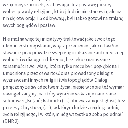
wzajemny szacunek, zachowując też postawę pokory
wobec prawdy religijnej, której ludzie nie stanowią, ale na
nią się otwierają i ją odkrywają, byli także gotowi na zmianę
swych poglądów i postaw.
Nie można więc tej inicjatywy traktować jako swoistego
ukłonu w stronę islamu, wręcz przeciwnie, jako odważne
stawanie przy prawdzie swej religii i okazanie autentycznej
wolności w dialogu i zbliżeniu, bez lęku o naruszanie
tożsamości swej wiary, która tylko może być pogłębiona i
umocniona przez otwartość oraz prowadzony dialog z
wyznawcami innych religii i światopoglądów. Dialog
połączony ze świadectwem życia, niesie w sobie też wymiar
ewangelizacyjny, na który wyraźnie wskazuje nauczanie
soborowe: „Kościół katolicki (…) obowiązany jest głosić bez
przerwy Chrystusa, (…), w którym ludzie znajdują pełnię
życia religijnego, i w którym Bóg wszystko z sobą pojednał”
(DNR 2).