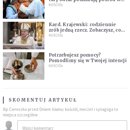
nowych świętych
KOŚCIÓŁ
Kard. Krajewski: codziennie
zrób jedną rzecz. Zobaczysz, co
stanie się z twoim życiem
KOŚCIÓŁ
Potrzebujesz pomocy?
Pomodlimy się w Twojej intencji
KOŚCIÓŁ
SKOMENTUJ ARTYKUŁ
Bp Ciereszko przed Dniem Islamu: kościół, meczet i synagoga to
miejsca szczególne