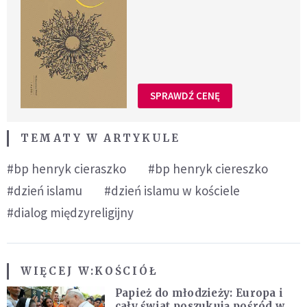
SPRAWDŹ CENĘ
TEMATY W ARTYKULE
#bp henryk cieraszko
#bp henryk ciereszko
#dzień islamu
#dzień islamu w kościele
#dialog międzyreligijny
WIĘCEJ W:
KOŚCIÓŁ
Papież do młodzieży: Europa i
cały świat poszukują pośród was