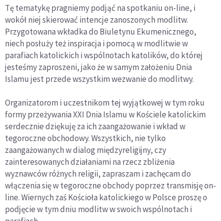
Tę tematykę pragniemy podjąć na spotkaniu on-line, i
wokół niej skierować intencje zanoszonych modlitw.
Przygotowana wkładka do Biuletynu Ekumenicznego,
niech posłuży też inspiracja i pomocą w modlitwie w
parafiach katolickich i wspólnotach katolików, do której
jesteśmy zaproszeni, jako że w samym założeniu Dnia
Islamu jest przede wszystkim wezwanie do modlitwy.
Organizatorom i uczestnikom tej wyjątkowej w tym roku
formy przeżywania XXI Dnia Islamu w Kościele katolickim
serdecznie dziękuję za ich zaangażowanie i wkład w
tegoroczne obchodowy. Wszystkich, nie tylko
zaangażowanych w dialog międzyreligijny, czy
zainteresowanych działaniami na rzecz zbliżenia
wyznawców różnych religii, zapraszam i zachęcam do
włączenia się w tegoroczne obchody poprzez transmisję on-
line. Wiernych zaś Kościoła katolickiego w Polsce proszę o
podjęcie w tym dniu modlitw w swoich wspólnotach i