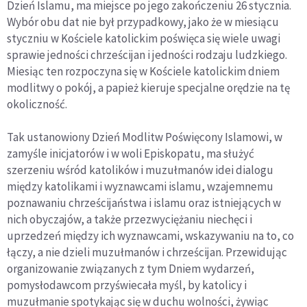
Dzień Islamu, ma miejsce po jego zakończeniu 26 stycznia.
Wybór obu dat nie był przypadkowy, jako że w miesiącu
styczniu w Kościele katolickim poświęca się wiele uwagi
sprawie jedności chrześcijan i jedności rodzaju ludzkiego.
Miesiąc ten rozpoczyna się w Kościele katolickim dniem
modlitwy o pokój, a papież kieruje specjalne orędzie na tę
okoliczność.
Tak ustanowiony Dzień Modlitw Poświęcony Islamowi, w
zamyśle inicjatorów i w woli Episkopatu, ma służyć
szerzeniu wśród katolików i muzułmanów idei dialogu
między katolikami i wyznawcami islamu, wzajemnemu
poznawaniu chrześcijaństwa i islamu oraz istniejących w
nich obyczajów, a także przezwyciężaniu niechęci i
uprzedzeń między ich wyznawcami, wskazywaniu na to, co
łączy, a nie dzieli muzułmanów i chrześcijan. Przewidując
organizowanie związanych z tym Dniem wydarzeń,
pomysłodawcom przyświecała myśl, by katolicy i
muzułmanie spotykając się w duchu wolności, żywiąc