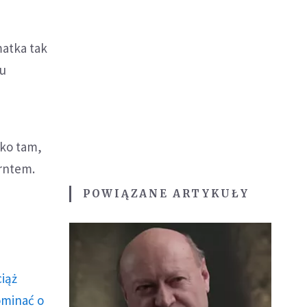
matka tak
mu
lko tam,
rntem.
POWIĄZANE ARTYKUŁY
ciąż
ominać o