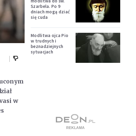
modlitwa do św.
Szarbela. Po 9
dniach mogą dziać
się cuda
Modlitwa ojca Pio
w trudnych i
beznadziejnych
sytuacjach
rzuconym
ział
vasi w
es