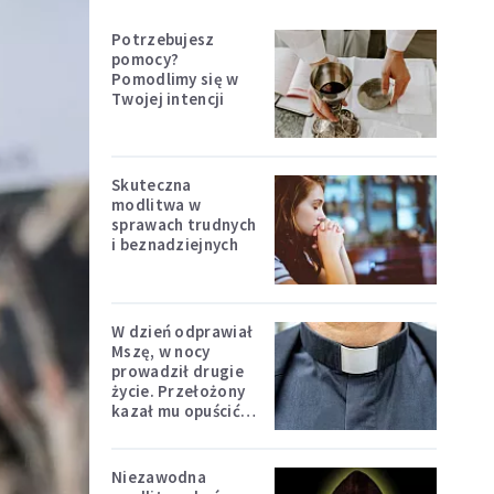
Potrzebujesz
pomocy?
Pomodlimy się w
Twojej intencji
Skuteczna
modlitwa w
sprawach trudnych
i beznadziejnych
W dzień odprawiał
Mszę, w nocy
prowadził drugie
życie. Przełożony
kazał mu opuścić
zakon
Niezawodna