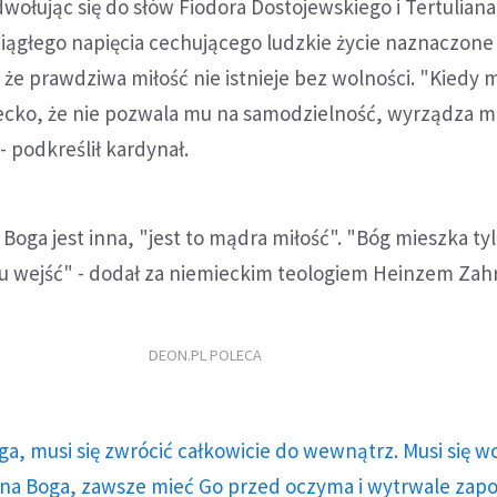
dwołując się do słów Fiodora Dostojewskiego i Tertuliana
iągłego napięcia cechującego ludzkie życie naznaczone
 że prawdziwa miłość nie istnieje bez wolności. "Kiedy 
ecko, że nie pozwala mu na samodzielność, wyrządza 
 podkreślił kardynał.
 Boga jest inna, "jest to mądra miłość". "Bóg mieszka ty
Mu wejść" - dodał za niemieckim teologiem Heinzem Zah
DEON.PL POLECA
ga, musi się zwrócić całkowicie do wewnątrz. Musi się w
a Boga, zawsze mieć Go przed oczyma i wytrwale zap