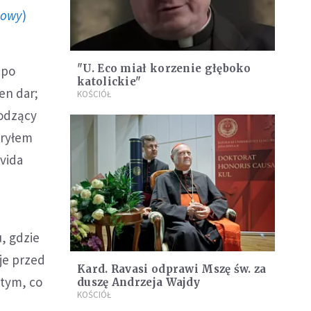
howy
)
"U. Eco miał korzenie głęboko
 po
katolickie"
en dar;
KOŚCIÓŁ
hodzący
kryłem
avida
u, gdzie
aje przed
Kard. Ravasi odprawi Mszę św. za
 tym, co
duszę Andrzeja Wajdy
KOŚCIÓŁ