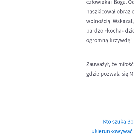
człowieka i Boga. O
naszkicował obraz c
wolnością. Wskazał,
bardzo «kocha» dzi
ogromną krzywdę" -
Zauważył, że miłość
gdzie pozwala się 
Kto szuka Bo
ukierunkowywać n