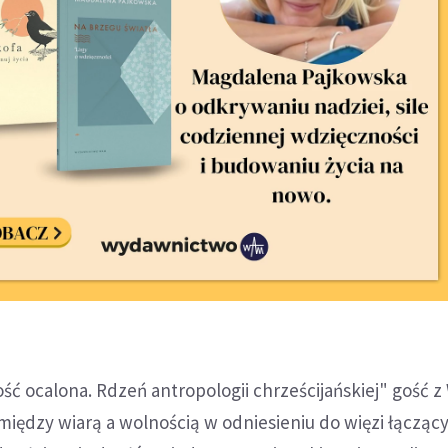
ć ocalona. Rdzeń antropologii chrześcijańskiej" gość 
 między wiarą a wolnością w odniesieniu do więzi łącząc