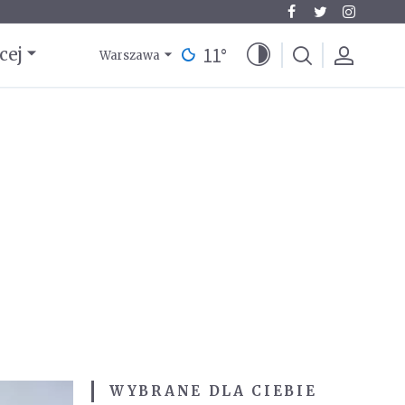
11
°
cej
Warszawa
WYBRANE DLA CIEBIE