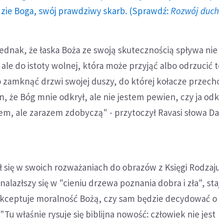
dzie Boga, swój prawdziwy skarb. (Sprawdź:
Rozwój duc
ednak, że łaska Boża ze swoją skutecznością spływa nie
ale do istoty wolnej, która może przyjąć albo odrzucić t
 zamknąć drzwi swojej duszy, do której kołacze przec
, że Bóg mnie odkrył, ale nie jestem pewien, czy ja od
rem, ale zarazem zdobyczą" - przytoczył Ravasi słowa D
sł się w swoich rozważaniach do obrazów z Księgi Rodzaj
nalazłszy się w "cieniu drzewa poznania dobra i zła", st
kceptuje moralność Bożą, czy sam będzie decydować o
. "Tu właśnie rysuje się biblijna nowość: człowiek nie jest