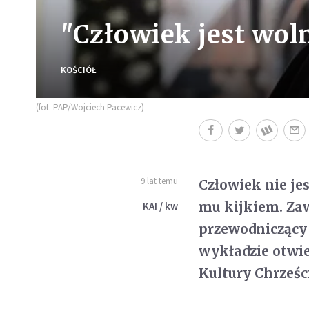
"Człowiek jest woln
KOŚCIÓŁ
(fot. PAP/Wojciech Pacewicz)
9 lat temu
Człowiek nie je
mu kijkiem. Zaw
KAI / kw
przewodniczący 
wykładzie otwie
Kultury Chrześc