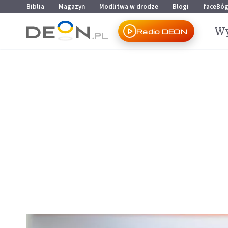
Przejdź do menu głównego
Przejdź do treści
Biblia
Magazyn
Modlitwa w drodze
Blogi
faceBó
Wy
Radio DEON