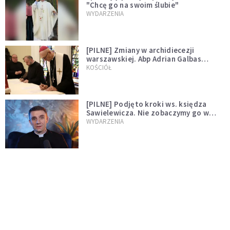
"Chcę go na swoim ślubie"
WYDARZENIA
[PILNE] Zmiany w archidiecezji
warszawskiej. Abp Adrian Galbas
wręczył dekrety nowym proboszczom
KOŚCIÓŁ
[PILNE] Podjęto kroki ws. księdza
Sawielewicza. Nie zobaczymy go w
mediach
WYDARZENIA