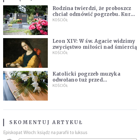
Rodzina twierdzi, że proboszcz
chciał odmówić pogrzebu. Kuria
zapowiada wyjaśnienia
KOŚCIÓŁ
Leon XIV: W św. Agacie widzimy
zwycięstwo miłości nad śmiercią
KOŚCIÓŁ
Katolicki pogrzeb muzyka
odwołano tuż przed
uroczystością. Powodem była
KOŚCIÓŁ
przynależność do masonerii
SKOMENTUJ ARTYKUŁ
Episkopat Włoch: ksiądz na parafii to luksus