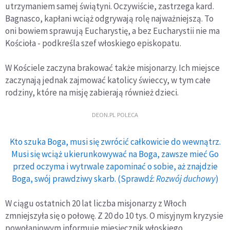
utrzymaniem samej świątyni. Oczywiście, zastrzega kard.
Bagnasco, kapłani wciąż odgrywają rolę najważniejszą. To
oni bowiem sprawują Eucharystię, a bez Eucharystii nie ma
Kościoła - podkreśla szef włoskiego episkopatu.
W Kościele zaczyna brakować także misjonarzy. Ich miejsce
zaczynają jednak zajmować katolicy świeccy, w tym całe
rodziny, które na misję zabierają również dzieci.
DEON.PL POLECA
Kto szuka Boga, musi się zwrócić całkowicie do wewnątrz.
Musi się wciąż ukierunkowywać na Boga, zawsze mieć Go
przed oczyma i wytrwale zapominać o sobie, aż znajdzie
Boga, swój prawdziwy skarb. (Sprawdź:
Rozwój duchowy
)
W ciągu ostatnich 20 lat liczba misjonarzy z Włoch
zmniejszyła się o połowę. Z 20 do 10 tys. O misyjnym kryzysie
powołaniowym informuje miesięcznik włoskiego