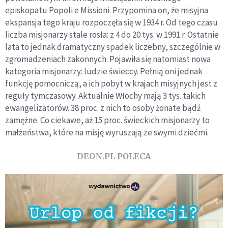
episkopatu Popoli e Missioni. Przypomina on, że misyjna
ekspansja tego kraju rozpoczęła się w 1934 r. Od tego czasu
liczba misjonarzy stale rosła: z 4 do 20 tys. w 1991 r. Ostatnie
lata to jednak dramatyczny spadek liczebny, szczególnie w
zgromadzeniach zakonnych. Pojawiła się natomiast nowa
kategoria misjonarzy: ludzie świeccy. Pełnią oni jednak
funkcję pomocniczą, a ich pobyt w krajach misyjnych jest z
reguły tymczasowy. Aktualnie Włochy mają 3 tys. takich
ewangelizatorów. 38 proc. z nich to osoby żonate bądź
zamężne. Co ciekawe, aż 15 proc. świeckich misjonarzy to
małżeństwa, które na misję wyruszają ze swymi dziećmi.
DEON.PL POLECA