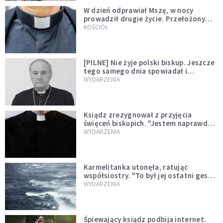
W dzień odprawiał Mszę, w nocy
prowadził drugie życie. Przełożony
kazał mu opuścić zakon
KOŚCIÓŁ
[PILNE] Nie żyje polski biskup. Jeszcze
tego samego dnia spowiadał i
sprawował Mszę świętą
WYDARZENIA
Ksiądz zrezygnował z przyjęcia
święceń biskupich. "Jestem naprawdę
niegodny"
WYDARZENIA
Karmelitanka utonęła, ratując
współsiostry. "To był jej ostatni gest
miłości"
WYDARZENIA
Śpiewający ksiądz podbija internet.