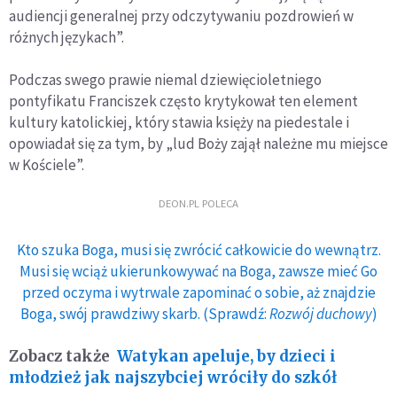
audiencji generalnej przy odczytywaniu pozdrowień w
różnych językach”.
Podczas swego prawie niemal dziewięcioletniego
pontyfikatu Franciszek często krytykował ten element
kultury katolickiej, który stawia księży na piedestale i
opowiadał się za tym, by „lud Boży zajął należne mu miejsce
w Kościele”.
DEON.PL POLECA
Kto szuka Boga, musi się zwrócić całkowicie do wewnątrz.
Musi się wciąż ukierunkowywać na Boga, zawsze mieć Go
przed oczyma i wytrwale zapominać o sobie, aż znajdzie
Boga, swój prawdziwy skarb. (Sprawdź:
Rozwój duchowy
)
Zobacz także
Watykan apeluje, by dzieci i
młodzież jak najszybciej wróciły do szkół