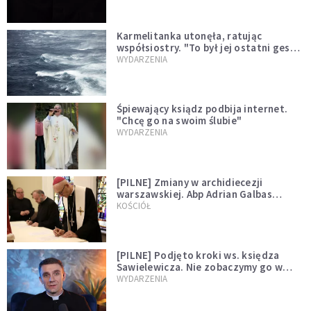
Karmelitanka utonęła, ratując
współsiostry. "To był jej ostatni gest
miłości"
WYDARZENIA
Śpiewający ksiądz podbija internet.
"Chcę go na swoim ślubie"
WYDARZENIA
[PILNE] Zmiany w archidiecezji
warszawskiej. Abp Adrian Galbas
wręczył dekrety nowym proboszczom
KOŚCIÓŁ
[PILNE] Podjęto kroki ws. księdza
Sawielewicza. Nie zobaczymy go w
mediach
WYDARZENIA