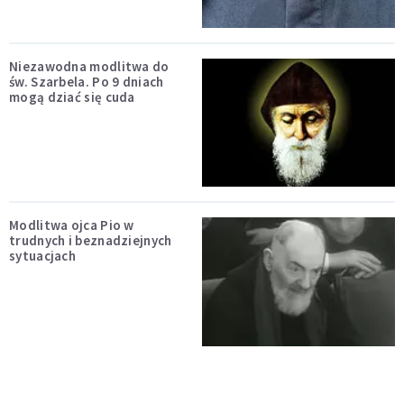
Niezawodna modlitwa do
św. Szarbela. Po 9 dniach
mogą dziać się cuda
Modlitwa ojca Pio w
trudnych i beznadziejnych
sytuacjach