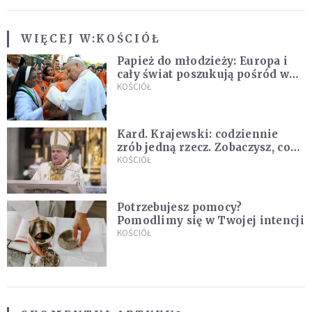
WIĘCEJ W:
KOŚCIÓŁ
Papież do młodzieży: Europa i
cały świat poszukują pośród was
nowych świętych
KOŚCIÓŁ
Kard. Krajewski: codziennie
zrób jedną rzecz. Zobaczysz, co
stanie się z twoim życiem
KOŚCIÓŁ
Potrzebujesz pomocy?
Pomodlimy się w Twojej intencji
KOŚCIÓŁ