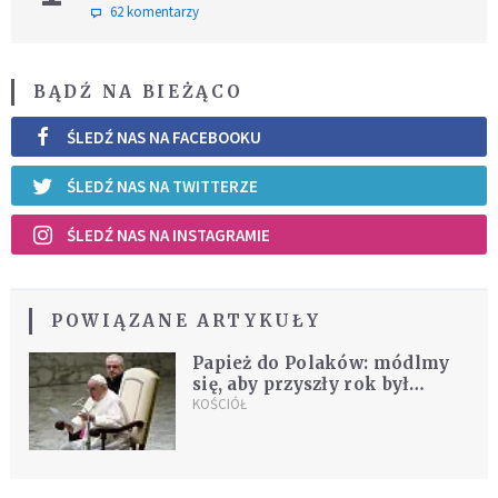
62 komentarzy
BĄDŹ NA BIEŻĄCO
ŚLEDŹ NAS NA FACEBOOKU
ŚLEDŹ NAS NA TWITTERZE
ŚLEDŹ NAS NA INSTAGRAMIE
POWIĄZANE ARTYKUŁY
Papież do Polaków: módlmy
się, aby przyszły rok był
szczęśliwy
KOŚCIÓŁ