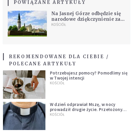
POWIĄZANE ARTYKUŁY
Na Jasnej Górze odbędzie się
narodowe dziękczynienie za
beatyfikację kard.
KOŚCIÓŁ
Wyszyńskiego
REKOMENDOWANE DLA CIEBIE /
POLECANE ARTYKUŁY
Potrzebujesz pomocy? Pomodlimy się
w Twojej intencji
KOŚCIÓŁ
W dzień odprawiał Mszę, w nocy
prowadził drugie życie. Przełożony
kazał mu opuścić zakon
KOŚCIÓŁ