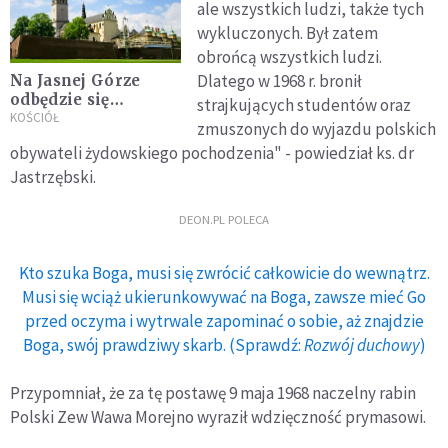
ale wszystkich ludzi, także tych
wykluczonych. Był zatem
obrońcą wszystkich ludzi.
Dlatego w 1968 r. bronił
Na Jasnej Górze
odbędzie się
strajkujących studentów oraz
narodowe
KOŚCIÓŁ
zmuszonych do wyjazdu polskich
dziękczynienie za
obywateli żydowskiego pochodzenia" - powiedział ks. dr
beatyfikację kard.
Jastrzębski.
Wyszyńskiego
DEON.PL POLECA
Kto szuka Boga, musi się zwrócić całkowicie do wewnątrz.
Musi się wciąż ukierunkowywać na Boga, zawsze mieć Go
przed oczyma i wytrwale zapominać o sobie, aż znajdzie
Boga, swój prawdziwy skarb. (Sprawdź:
Rozwój duchowy
)
Przypomniał, że za tę postawę 9 maja 1968 naczelny rabin
Polski Zew Wawa Morejno wyraził wdzięczność prymasowi.