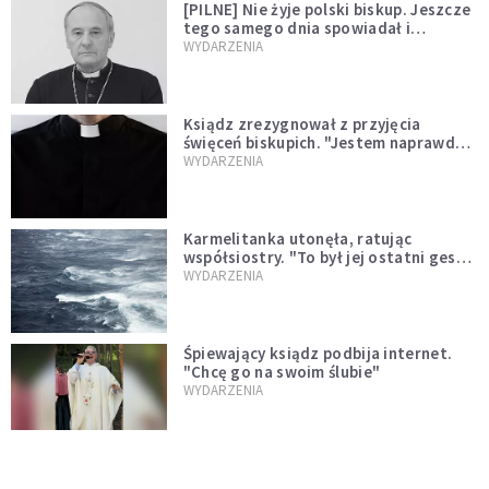
[PILNE] Nie żyje polski biskup. Jeszcze
tego samego dnia spowiadał i
sprawował Mszę świętą
WYDARZENIA
Ksiądz zrezygnował z przyjęcia
święceń biskupich. "Jestem naprawdę
niegodny"
WYDARZENIA
Karmelitanka utonęła, ratując
współsiostry. "To był jej ostatni gest
miłości"
WYDARZENIA
Śpiewający ksiądz podbija internet.
"Chcę go na swoim ślubie"
WYDARZENIA
[PILNE] Zmiany w archidiecezji
warszawskiej. Abp Adrian Galbas