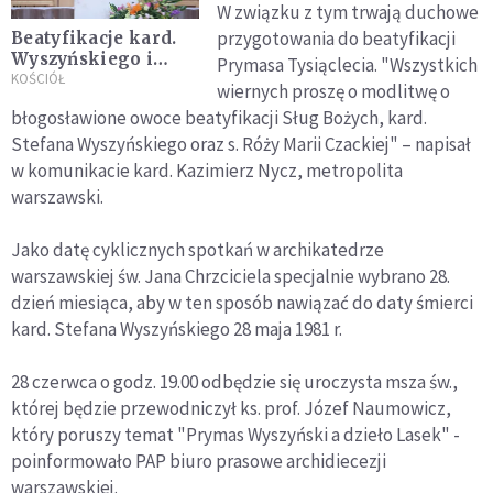
W związku z tym trwają duchowe
przygotowania do beatyfikacji
Beatyfikacje kard.
Wyszyńskiego i
Prymasa Tysiąclecia. "Wszystkich
matki Róży Czackiej
KOŚCIÓŁ
wiernych proszę o modlitwę o
w Świątyni
błogosławione owoce beatyfikacji Sług Bożych, kard.
Opatrzności Bożej w
Stefana Wyszyńskiego oraz s. Róży Marii Czackiej" – napisał
Warszawie
w komunikacie kard. Kazimierz Nycz, metropolita
warszawski.
Jako datę cyklicznych spotkań w archikatedrze
warszawskiej św. Jana Chrzciciela specjalnie wybrano 28.
dzień miesiąca, aby w ten sposób nawiązać do daty śmierci
kard. Stefana Wyszyńskiego 28 maja 1981 r.
28 czerwca o godz. 19.00 odbędzie się uroczysta msza św.,
której będzie przewodniczył ks. prof. Józef Naumowicz,
który poruszy temat "Prymas Wyszyński a dzieło Lasek" -
poinformowało PAP biuro prasowe archidiecezji
warszawskiej.