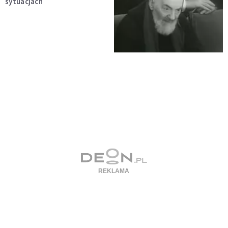
sytuacjach