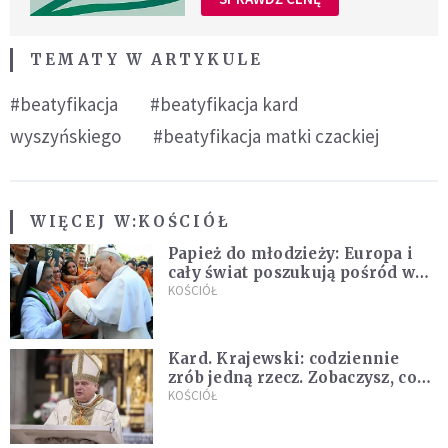
TEMATY W ARTYKULE
#beatyfikacja
#beatyfikacja kard
wyszyńskiego
#beatyfikacja matki czackiej
WIĘCEJ W:
KOŚCIÓŁ
Papież do młodzieży: Europa i
cały świat poszukują pośród was
nowych świętych
KOŚCIÓŁ
Kard. Krajewski: codziennie
zrób jedną rzecz. Zobaczysz, co
stanie się z twoim życiem
KOŚCIÓŁ