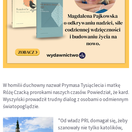
W homilii duchowny nazwał Prymasa Tysiąclecia i matkę
Różę Czacką prorokami naszych czasów. Powiedział, że kard.
Wyszyński prowadził trudny dialog z osobami o odmiennym
światopoglądzie.
"Od władz PRL domagał się, żeby
szanowały nie tylko katolików,