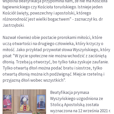
wspólna beatyfikacja przypomina nam, że nie ma Kościoła
łagiewnickiego czy Kościoła toruńskiego. Istnieje jeden
Kościół święty, powszechny i apostolski, którego
różnorodność jest wielki bogactwem" - zaznaczył ks. dr
Jastrzębski.
Nazwał również obie postacie prorokami miłości, które
uczą otwartości na drugiego człowieka, który krzyczy o
miłość. Jako przykład przywołał słowa Wyszyńskiego, który
pisał: "W życie społeczne nie można wchodzić z zaciśniętą
dłonią. Trzeba ją otworzyć, bo tylko taka zyskuje zaufanie.
Tylko otwartą dłoń można podać bratu i siostrze, tylko
otwartą dłonią można ich podźwignąć. Miejcie rzetelną i
przyjazną dłoń wobec wszystkich".
Beatyfikacja prymasa
Wyszyńskiego uzgodniona ze
Stolicą Apostolską została
wyznaczona na 12 września 2021 r.