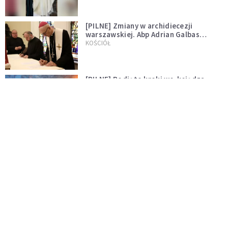
[PILNE] Zmiany w archidiecezji
warszawskiej. Abp Adrian Galbas
wręczył dekrety nowym proboszczom
KOŚCIÓŁ
[PILNE] Podjęto kroki ws. księdza
Sawielewicza. Nie zobaczymy go w
mediach
WYDARZENIA