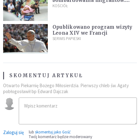
bombardowania migrantów.
"Masowy ogień przeciwko
KOŚCIÓŁ
najeźdźcom!"
Opublikowano program wizyty
Leona XIV we Francji
SERWIS PAPIESKI
SKOMENTUJ ARTYKUŁ
Otwarto Piekarnię Bożego Miłosierdzia. Pierwszy chleb św. Agaty
pobłogosławił bp Edward Dajczak
Zaloguj się
lub
skomentuj jako Gość
Twój komentarz będzie moderowany