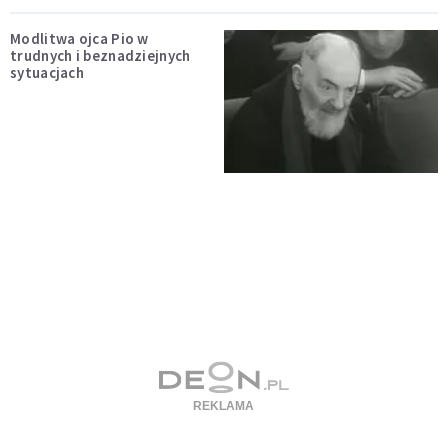
Modlitwa ojca Pio w
trudnych i beznadziejnych
sytuacjach