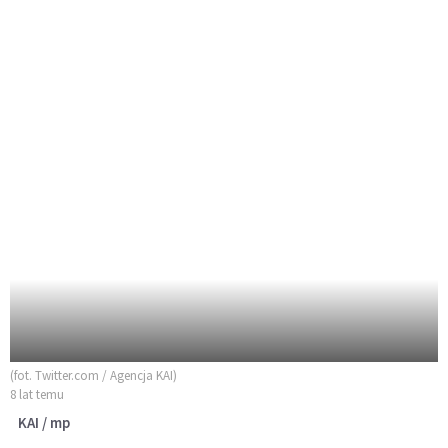
(fot. Twitter.com / Agencja KAI)
8 lat temu
KAI / mp