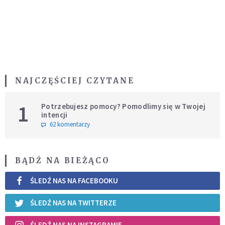
NAJCZĘŚCIEJ CZYTANE
1
Potrzebujesz pomocy? Pomodlimy się w Twojej
intencji
62 komentarzy
BĄDŹ NA BIEŻĄCO
ŚLEDŹ NAS NA FACEBOOKU
ŚLEDŹ NAS NA TWITTERZE
ŚLEDŹ NAS NA INSTAGRAMIE