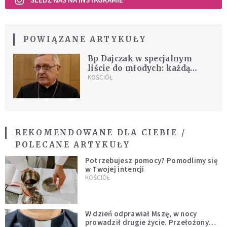
POWIĄZANE ARTYKUŁY
Bp Dajczak w specjalnym
liście do młodych: każdą
waszą wiadomość przeczytam
KOŚCIÓŁ
z uwagą
REKOMENDOWANE DLA CIEBIE /
POLECANE ARTYKUŁY
Potrzebujesz pomocy? Pomodlimy się
w Twojej intencji
KOŚCIÓŁ
W dzień odprawiał Mszę, w nocy
prowadził drugie życie. Przełożony