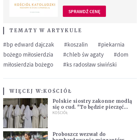
SPRAWDŹ CENĘ
TEMATY W ARTYKULE
#bp edward dajczak
#koszalin
#piekarnia
bożego miłosierdzia
#chleb św agaty
#dom
miłosierdzia bożego
#ks radosław siwiński
WIĘCEJ W:
KOŚCIÓŁ
Polskie siostry zakonne modlą
się o cud. "To będzie pieczęć
Pana Boga dla naszej wiary"
KOŚCIÓŁ
Proboszcz wezwał do