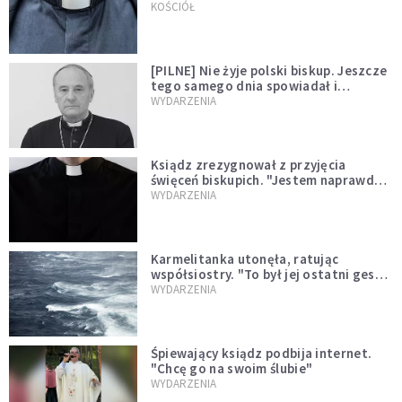
kazał mu opuścić zakon
KOŚCIÓŁ
[PILNE] Nie żyje polski biskup. Jeszcze
tego samego dnia spowiadał i
sprawował Mszę świętą
WYDARZENIA
Ksiądz zrezygnował z przyjęcia
święceń biskupich. "Jestem naprawdę
niegodny"
WYDARZENIA
Karmelitanka utonęła, ratując
współsiostry. "To był jej ostatni gest
miłości"
WYDARZENIA
Śpiewający ksiądz podbija internet.
"Chcę go na swoim ślubie"
WYDARZENIA