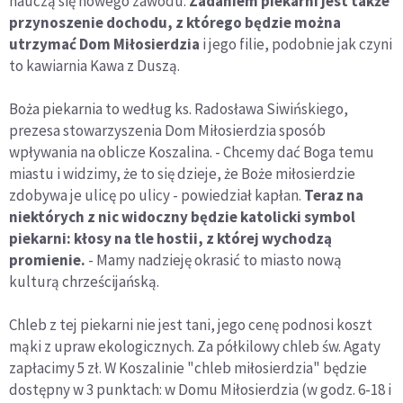
nauczą się nowego zawodu.
Zadaniem piekarni jest także
przynoszenie dochodu, z którego będzie można
utrzymać Dom Miłosierdzia
i jego filie, podobnie jak czyni
to kawiarnia Kawa z Duszą.
Boża piekarnia to według ks. Radosława Siwińskiego,
prezesa stowarzyszenia Dom Miłosierdzia sposób
wpływania na oblicze Koszalina. - Chcemy dać Boga temu
miastu i widzimy, że to się dzieje, że Boże miłosierdzie
zdobywa je ulicę po ulicy - powiedział kapłan.
Teraz na
niektórych z nic widoczny będzie katolicki symbol
piekarni: kłosy na tle hostii, z której wychodzą
promienie.
- Mamy nadzieję okrasić to miasto nową
kulturą chrześcijańską.
Chleb z tej piekarni nie jest tani, jego cenę podnosi koszt
mąki z upraw ekologicznych. Za półkilowy chleb św. Agaty
zapłacimy 5 zł. W Koszalinie "chleb miłosierdzia" będzie
dostępny w 3 punktach: w Domu Miłosierdzia (w godz. 6-18 i