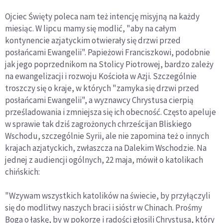
Ojciec Święty poleca nam też intencję misyjną na każdy
miesiąc. W lipcu mamy się modlić, "aby na całym
kontynencie azjatyckim otwierały się drzwi przed
posłańcami Ewangelii". Papieżowi Franciszkowi, podobnie
jak jego poprzednikom na Stolicy Piotrowej, bardzo zależy
na ewangelizacji i rozwoju Kościoła w Azji. Szczególnie
troszczy się o kraje, w których "zamyka się drzwi przed
posłańcami Ewangelii", a wyznawcy Chrystusa cierpią
prześladowania i zmniejsza się ich obecność. Często apeluje
w sprawie tak dziś zagrożonych chrześcijan Bliskiego
Wschodu, szczególnie Syrii, ale nie zapomina też o innych
krajach azjatyckich, zwłaszcza na Dalekim Wschodzie. Na
jednej z audiencji ogólnych, 22 maja, mówił o katolikach
chińskich:
"Wzywam wszystkich katolików na świecie, by przyłączyli
się do modlitwy naszych braci i sióstr w Chinach. Prośmy
Boga o łaskę, by w pokorze i radości głosili Chrystusa, który