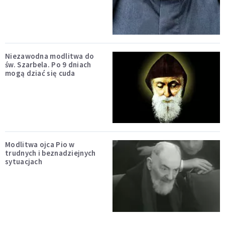
Niezawodna modlitwa do
św. Szarbela. Po 9 dniach
mogą dziać się cuda
Modlitwa ojca Pio w
trudnych i beznadziejnych
sytuacjach