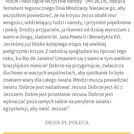
"Idźcie i nauczajcie wszystkie narody" (Mt 28,19), będącą
tematem tegorocznego Dnia Młodzieży. Niesiecie go, aby
wszystkim powiedzieć, że na krzyżu Jezus obalił mur
wrogości, oddzielający ludzi i narody, i przyniósł pojednanie
i pokój. Drodzy przyjaciele, ja również od dzisiaj wyruszam z
wami w drogę, śladami bł. Jana Pawła II i Benedykta XVI.
Jesteśmy już blisko kolejnego etapu tej wielkiej
pielgrzymki krzyża. Z radością spoglądam ku lipcowi tego
roku, ku Rio de Janeiro! Umawiam się z wami w tym wielkim
brazylijskim mieście! Dobrze się przygotujcie, zwłaszcza
duchowo w waszych wspólnotach, aby spotkanie to było
znakiem wiary dla całego świata. Młodzi muszą powiedzieć
światu: Dobrze jest naśladować Jezusa. Dobrze jest iść z
Jezusem. Dobre jest przesłanie Jezusa. Dobrze jest
wykraczać poza samych siebie na peryferie świata i
egzystencji, aby nieść Jezusa!".
DEON.PL POLECA