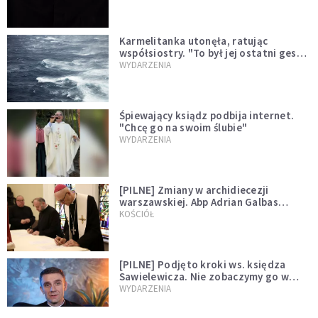
Karmelitanka utonęła, ratując
współsiostry. "To był jej ostatni gest
miłości"
WYDARZENIA
Śpiewający ksiądz podbija internet.
"Chcę go na swoim ślubie"
WYDARZENIA
[PILNE] Zmiany w archidiecezji
warszawskiej. Abp Adrian Galbas
wręczył dekrety nowym proboszczom
KOŚCIÓŁ
[PILNE] Podjęto kroki ws. księdza
Sawielewicza. Nie zobaczymy go w
mediach
WYDARZENIA