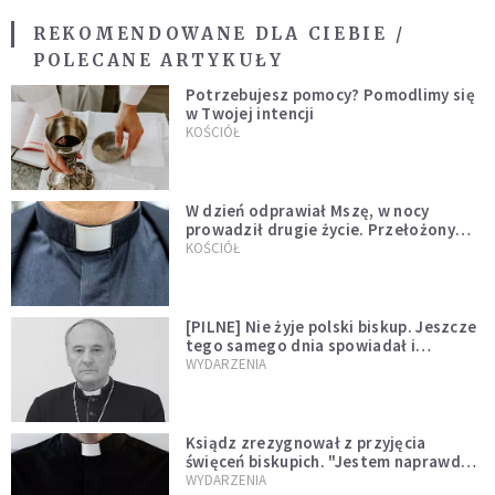
REKOMENDOWANE DLA CIEBIE /
POLECANE ARTYKUŁY
Potrzebujesz pomocy? Pomodlimy się
w Twojej intencji
KOŚCIÓŁ
W dzień odprawiał Mszę, w nocy
prowadził drugie życie. Przełożony
kazał mu opuścić zakon
KOŚCIÓŁ
[PILNE] Nie żyje polski biskup. Jeszcze
tego samego dnia spowiadał i
sprawował Mszę świętą
WYDARZENIA
Ksiądz zrezygnował z przyjęcia
święceń biskupich. "Jestem naprawdę
niegodny"
WYDARZENIA