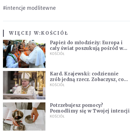
#intencje modlitewne
WIĘCEJ W:
KOŚCIÓŁ
Papież do młodzieży: Europa i
cały świat poszukują pośród was
nowych świętych
KOŚCIÓŁ
Kard. Krajewski: codziennie
zrób jedną rzecz. Zobaczysz, co
stanie się z twoim życiem
KOŚCIÓŁ
Potrzebujesz pomocy?
Pomodlimy się w Twojej intencji
KOŚCIÓŁ