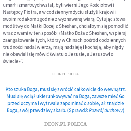
umarł i zmartwychwstał, byli wierni Jego Kościołowi i
Następcy Piotra, a w codziennym życiu służyli krajowi i
swoim rodakom zgodnie z wyznawaną wiarą. Cytując słowa
modlitwy do Matki Bożej z Sheshan, chciałbym się pomodlić
wraz z wami w ten sposób: «Matko Boża z Sheshan, wspieraj
zaangażowanie tych, którzy w Chinach pośród codziennych
trudności nadal wierzą, mają nadzieję i kochają, aby nigdy
nie obawiali się mówić światu o Jezusie, a Jezusowi o
świecie»".
DEON.PL POLECA
Kto szuka Boga, musi się zwrócić całkowicie do wewnątrz.
Musi się wciąż ukierunkowywać na Boga, zawsze mieć Go
przed oczyma i wytrwale zapominać o sobie, aż znajdzie
Boga, swój prawdziwy skarb. (Sprawdź:
Rozwój duchowy
)
DEON.PL POLECA