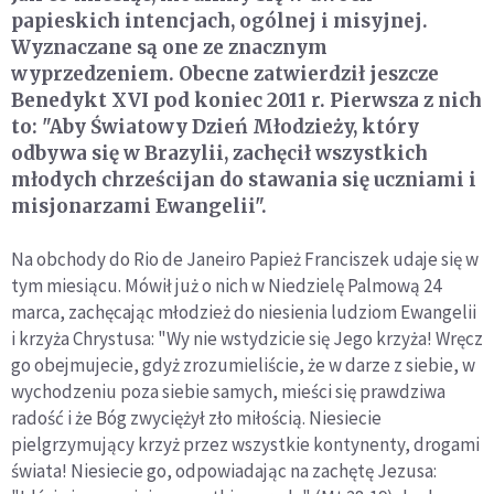
papieskich intencjach, ogólnej i misyjnej.
Wyznaczane są one ze znacznym
wyprzedzeniem. Obecne zatwierdził jeszcze
Benedykt XVI pod koniec 2011 r. Pierwsza z nich
to: "Aby Światowy Dzień Młodzieży, który
odbywa się w Brazylii, zachęcił wszystkich
młodych chrześcijan do stawania się uczniami i
misjonarzami Ewangelii".
Na obchody do Rio de Janeiro Papież Franciszek udaje się w
tym miesiącu. Mówił już o nich w Niedzielę Palmową 24
marca, zachęcając młodzież do niesienia ludziom Ewangelii
i krzyża Chrystusa: "Wy nie wstydzicie się Jego krzyża! Wręcz
go obejmujecie, gdyż zrozumieliście, że w darze z siebie, w
wychodzeniu poza siebie samych, mieści się prawdziwa
radość i że Bóg zwyciężył zło miłością. Niesiecie
pielgrzymujący krzyż przez wszystkie kontynenty, drogami
świata! Niesiecie go, odpowiadając na zachętę Jezusa: