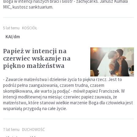
Boga w intencji naszych braci i sióstr - zachęcał ks. Janusz Kumala
MIC, kustosz sanktuarium.
5 lat temu
KOŚCIÓŁ
KAI/dm
Papież w intencji na
czerwiec wskazuje na
piękno małżeństwa
- Zawarcie małżeństwa i dzielenie życia to piękna rzecz. Jest to
podróż pełna zaangażowania, czasem trudna, czasem
skomplikowana, ale warto ją podjąć - mówił papież Franciszek. W
intencji modlitewnej na miesiąc czerwiec papież zauważa, że
małżeństwo, które stanowi wielkie marzenie Boga dla człowieka jest
wspaniałą przygodą na całe życie.
7 lat temu
DUCHOWOŚĆ