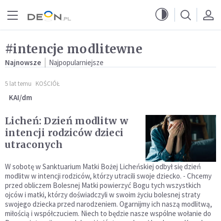
Przejdź do menu głównego
Przejdź do treści
#intencje modlitewne
Najnowsze
Najpopularniejsze
5 lat temu
KOŚCIÓŁ
KAI/dm
Licheń: Dzień modlitw w
intencji rodziców dzieci
utraconych
W sobotę w Sanktuarium Matki Bożej Licheńskiej odbył się dzień
modlitw w intencji rodziców, którzy utracili swoje dziecko. - Chcemy
przed obliczem Bolesnej Matki powierzyć Bogu tych wszystkich
ojców i matki, którzy doświadczyli w swoim życiu bolesnej straty
swojego dziecka przed narodzeniem. Ogarnijmy ich naszą modlitwą,
miłością i współczuciem. Niech to będzie nasze wspólne wołanie do