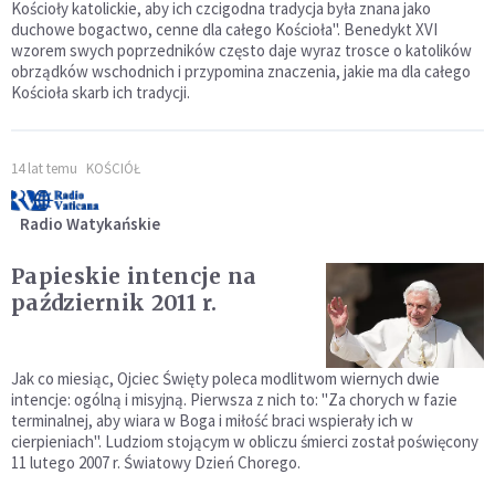
Kościoły katolickie, aby ich czcigodna tradycja była znana jako
duchowe bogactwo, cenne dla całego Kościoła". Benedykt XVI
wzorem swych poprzedników często daje wyraz trosce o katolików
obrządków wschodnich i przypomina znaczenia, jakie ma dla całego
Kościoła skarb ich tradycji.
14 lat temu
KOŚCIÓŁ
Radio Watykańskie
Papieskie intencje na
październik 2011 r.
Jak co miesiąc, Ojciec Święty poleca modlitwom wiernych dwie
intencje: ogólną i misyjną. Pierwsza z nich to: "Za chorych w fazie
terminalnej, aby wiara w Boga i miłość braci wspierały ich w
cierpieniach". Ludziom stojącym w obliczu śmierci został poświęcony
11 lutego 2007 r. Światowy Dzień Chorego.