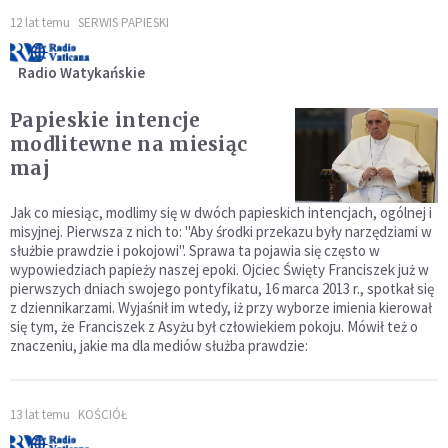
12 lat temu
SERWIS PAPIESKI
Radio Watykańskie
Papieskie intencje
modlitewne na miesiąc
maj
Jak co miesiąc, modlimy się w dwóch papieskich intencjach, ogólnej i
misyjnej. Pierwsza z nich to: "Aby środki przekazu były narzędziami w
służbie prawdzie i pokojowi". Sprawa ta pojawia się często w
wypowiedziach papieży naszej epoki. Ojciec Święty Franciszek już w
pierwszych dniach swojego pontyfikatu, 16 marca 2013 r., spotkał się
z dziennikarzami. Wyjaśnił im wtedy, iż przy wyborze imienia kierował
się tym, że Franciszek z Asyżu był człowiekiem pokoju. Mówił też o
znaczeniu, jakie ma dla mediów służba prawdzie:
13 lat temu
KOŚCIÓŁ