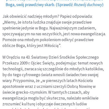
Boga, swój prawdziwy skarb. (Sprawdź:
Rozwój duchowy
)
Jak obwieścić nadzieję młodym? Papież odpowiada:
„Wiemy, że istota ludzka znajduje swoje prawdziwe
spełnienie jedynie w Bogu. Najważniejszym zadaniem,
spoczywającym na nas wszystkich, jest nowa ewangelizacja.
Pomoże ona młodym pokoleniom odkryć prawdziwe
oblicze Boga, który jest Miłością”.
W Orędziu na 43. Światowy Dzień Środków Społecznego
Przekazu 2009 r. Ojciec Święty, podejmując temat nowych
technologii, zwraca się szczególnie do młodych katolików,
by do tego cyfrowego świata wnosili świadectwo swojej
wiary. Przypomina, że „w pierwszych latach Kościoła
apostołowie wraz z uczniami szerzyli Dobrą Nowinę w
świecie grecko-rzymskim. W tamtych czasach, aby
ewangelizacja mogła być skuteczna, należało wnikliwie
zrozumieć kulturę i obyczaje ówczesnych ludów