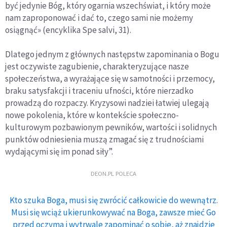
być jedynie Bóg, który ogarnia wszechświat, i który może
nam zaproponować i dać to, czego sami nie możemy
osiągnąć» (encyklika Spe salvi, 31).
Dlatego jednym z głównych następstw zapominania o Bogu
jest oczywiste zagubienie, charakteryzujące nasze
społeczeństwa, a wyrażające się w samotności i przemocy,
braku satysfakcji i traceniu ufności, które nierzadko
prowadzą do rozpaczy. Kryzysowi nadziei łatwiej ulegają
nowe pokolenia, które w kontekście społeczno-
kulturowym pozbawionym pewników, wartości i solidnych
punktów odniesienia muszą zmagać się z trudnościami
wydającymi się im ponad siły”.
DEON.PL POLECA
Kto szuka Boga, musi się zwrócić całkowicie do wewnątrz.
Musi się wciąż ukierunkowywać na Boga, zawsze mieć Go
przed oczyma i wytrwale zapominać o sobie, aż znajdzie