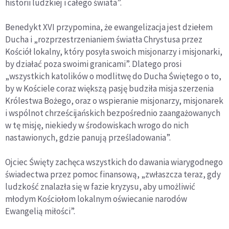
historii ludzkiej i całego świata”.
Benedykt XVI przypomina, że ewangelizacja jest dziełem
Ducha i „rozprzestrzenianiem światła Chrystusa przez
Kościół lokalny, który posyła swoich misjonarzy i misjonarki,
by działać poza swoimi granicami”. Dlatego prosi
„wszystkich katolików o modlitwę do Ducha Świętego o to,
by w Kościele coraz większą pasję budziła misja szerzenia
Królestwa Bożego, oraz o wspieranie misjonarzy, misjonarek
i wspólnot chrześcijańskich bezpośrednio zaangażowanych
w tę misję, niekiedy w środowiskach wrogo do nich
nastawionych, gdzie panują prześladowania”.
Ojciec Święty zachęca wszystkich do dawania wiarygodnego
świadectwa przez pomoc finansową, „zwłaszcza teraz, gdy
ludzkość znalazła się w fazie kryzysu, aby umożliwić
młodym Kościołom lokalnym oświecanie narodów
Ewangelią miłości”.