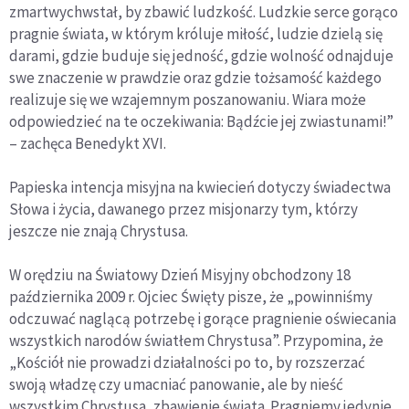
zmartwychwstał, by zbawić ludzkość. Ludzkie serce gorąco
pragnie świata, w którym króluje miłość, ludzie dzielą się
darami, gdzie buduje się jedność, gdzie wolność odnajduje
swe znaczenie w prawdzie oraz gdzie tożsamość każdego
realizuje się we wzajemnym poszanowaniu. Wiara może
odpowiedzieć na te oczekiwania: Bądźcie jej zwiastunami!”
– zachęca Benedykt XVI.
Papieska intencja misyjna na kwiecień dotyczy świadectwa
Słowa i życia, dawanego przez misjonarzy tym, którzy
jeszcze nie znają Chrystusa.
W orędziu na Światowy Dzień Misyjny obchodzony 18
października 2009 r. Ojciec Święty pisze, że „powinniśmy
odczuwać naglącą potrzebę i gorące pragnienie oświecania
wszystkich narodów światłem Chrystusa”. Przypomina, że
„Kościół nie prowadzi działalności po to, by rozszerzać
swoją władzę czy umacniać panowanie, ale by nieść
wszystkim Chrystusa, zbawienie świata. Pragniemy jedynie