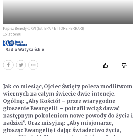
Papież Benedykt XVI (fot. EPA / ETTORE FERRARI)
15 lat temu
Radio Watykańskie
Jak co miesiąc, Ojciec Święty poleca modlitwom
wiernych na całym świecie dwie intencje.
Ogólną: „Aby Kościół – przez wiarygodne
głoszenie Ewangelii – potrafił wciąż dawać
następnym pokoleniom nowe powody do życia i
nadziei”. Oraz misyjną: „Aby misjonarze,
głosząc Ewangelię i dając świadectwo życia,