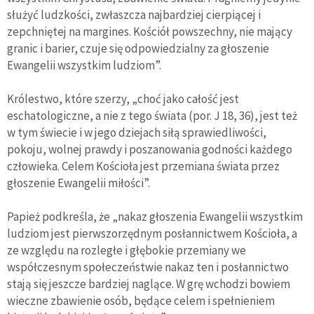
służyć ludzkości, zwłaszcza najbardziej cierpiącej i
zepchniętej na margines. Kościół powszechny, nie mający
granic i barier, czuje się odpowiedzialny za głoszenie
Ewangelii wszystkim ludziom”.
Królestwo, które szerzy, „choć jako całość jest
eschatologiczne, a nie z tego świata (por. J 18, 36), jest też
w tym świecie i w jego dziejach siłą sprawiedliwości,
pokoju, wolnej prawdy i poszanowania godności każdego
człowieka. Celem Kościoła jest przemiana świata przez
głoszenie Ewangelii miłości”.
Papież podkreśla, że „nakaz głoszenia Ewangelii wszystkim
ludziom jest pierwszorzędnym posłannictwem Kościoła, a
ze względu na rozległe i głębokie przemiany we
współczesnym społeczeństwie nakaz ten i posłannictwo
stają się jeszcze bardziej naglące. W grę wchodzi bowiem
wieczne zbawienie osób, będące celem i spełnieniem