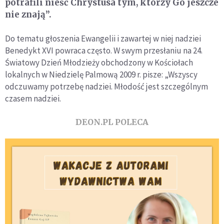
potrafili nieść Chrystusa tym, którzy Go jeszcze
nie znają”.
Do tematu głoszenia Ewangelii i zawartej w niej nadziei
Benedykt XVI powraca często. W swym przesłaniu na 24.
Światowy Dzień Młodzieży obchodzony w Kościołach
lokalnych w Niedzielę Palmową 2009 r. pisze: „Wszyscy
odczuwamy potrzebę nadziei. Młodość jest szczególnym
czasem nadziei.
DEON.PL POLECA