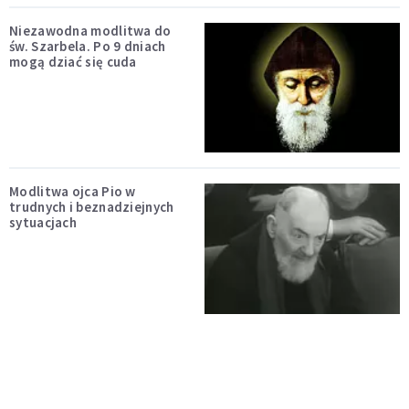
Niezawodna modlitwa do
św. Szarbela. Po 9 dniach
mogą dziać się cuda
Modlitwa ojca Pio w
trudnych i beznadziejnych
sytuacjach