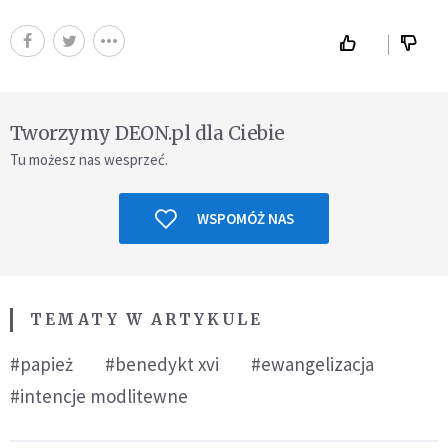
Tworzymy DEON.pl dla Ciebie
Tu możesz nas wesprzeć.
WSPOMÓŻ NAS
TEMATY W ARTYKULE
#papież
#benedykt xvi
#ewangelizacja
#intencje modlitewne