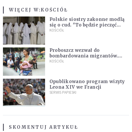
WIĘCEJ W:
KOŚCIÓŁ
Polskie siostry zakonne modlą
się o cud. "To będzie pieczęć
Pana Boga dla naszej wiary"
KOŚCIÓŁ
Proboszcz wezwał do
bombardowania migrantów.
"Masowy ogień przeciwko
KOŚCIÓŁ
najeźdźcom!"
Opublikowano program wizyty
Leona XIV we Francji
SERWIS PAPIESKI
SKOMENTUJ ARTYKUŁ