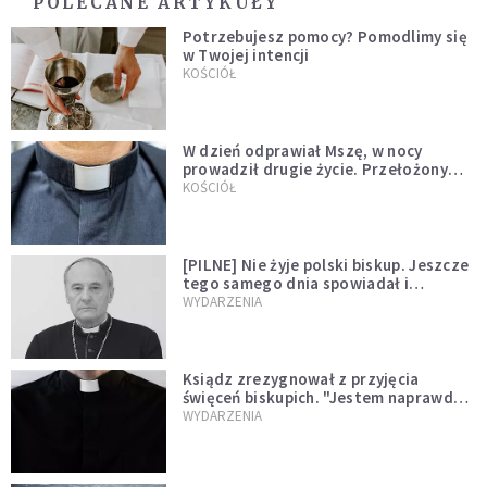
POLECANE ARTYKUŁY
Potrzebujesz pomocy? Pomodlimy się
w Twojej intencji
KOŚCIÓŁ
W dzień odprawiał Mszę, w nocy
prowadził drugie życie. Przełożony
kazał mu opuścić zakon
KOŚCIÓŁ
[PILNE] Nie żyje polski biskup. Jeszcze
tego samego dnia spowiadał i
sprawował Mszę świętą
WYDARZENIA
Ksiądz zrezygnował z przyjęcia
święceń biskupich. "Jestem naprawdę
niegodny"
WYDARZENIA