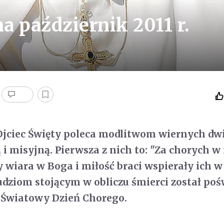
na październik 2011 r.
 Ojciec Święty poleca modlitwom wiernych dw
 i misyjną. Pierwsza z nich to: "Za chorych w 
y wiara w Boga i miłość braci wspierały ich w
Ludziom stojącym w obliczu śmierci został po
r. Światowy Dzień Chorego.