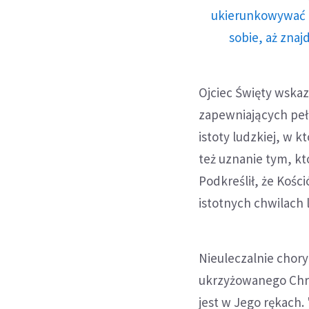
ukierunkowywać n
sobie, aż znaj
Ojciec Święty wskaz
zapewniających peł
istoty ludzkiej, w 
też uznanie tym, kt
Podkreślił, że Kości
istotnych chwilach l
Nieuleczalnie chory
ukrzyżowanego Chrys
jest w Jego rękach.