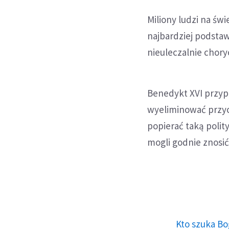
Miliony ludzi na św
najbardziej podsta
nieuleczalnie chory
Benedykt XVI przyp
wyeliminować przyc
popierać taką polit
mogli godnie znosić
Kto szuka Bo