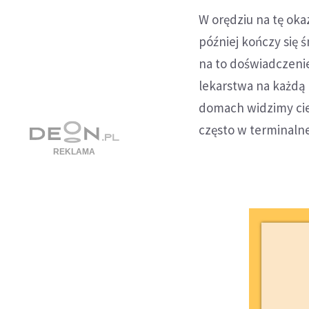
W orędziu na tę okaz
później kończy się ś
na to doświadczen
lekarstwa na każdą 
domach widzimy cier
często w terminalne