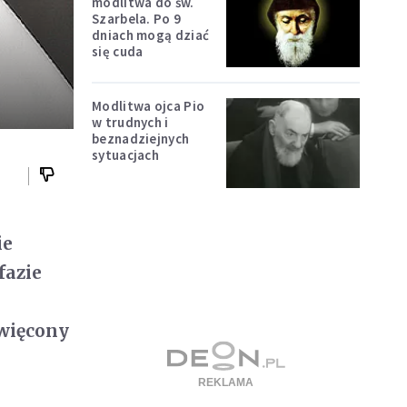
modlitwa do św.
Szarbela. Po 9
dniach mogą dziać
się cuda
Modlitwa ojca Pio
w trudnych i
beznadziejnych
sytuacjach
ie
fazie
święcony