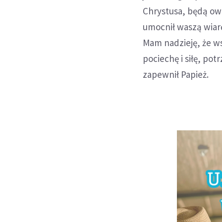
Chrystusa, będą owo
umocnił waszą wiarę
Mam nadzieję, że ws
pociechę i siłę, pot
zapewnił Papież.