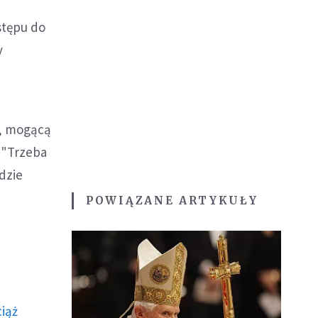
stępu do
y
ą, mogącą
 "Trzeba
dzie
POWIĄZANE ARTYKUŁY
ciąż