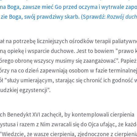
a Boga, zawsze mieć Go przed oczyma i wytrwale zap
dzie Boga, swój prawdziwy skarb. (Sprawdź:
Rozwój duc
ał na potrzebę liczniejszych ośrodków terapii paliatywn
ną opiekę i wsparcie duchowe. Jest to bowiem "prawo 
którego obronę wszyscy musimy się zaangażować". Papież
órzy na co dzień zapewniają osobom w fazie terminalnej
ół "służy umierającym, starając się chronić ich godność 
udzkiej egzystencji".
ch Benedykt XVI zachęcił, by kontemplowali cierpienia
tusa i razem z Nim zwracali się do Ojca ufając, że każd
 "Wiedzcie, że wasze cierpienia, zjednoczone z cierpien