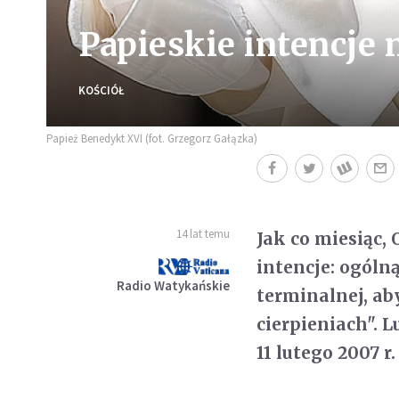
Papieskie intencje 
KOŚCIÓŁ
Papież Benedykt XVI (fot. Grzegorz Gałązka)
14 lat temu
Jak co miesiąc,
intencje: ogólną
Radio Watykańskie
terminalnej, ab
cierpieniach". 
11 lutego 2007 