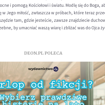
cne i pomogą Kościołowi i światu. Modlę się do Boga, a
 w Jego miłość, zwłaszcza w próbach, które teraz prze
zędzie tam, gdzie jesteście, zawsze znajdziecie ducho
rzebne, by umacniać waszą wiarę i zbliżać was do Ojca życ
DEON.PL POLECA