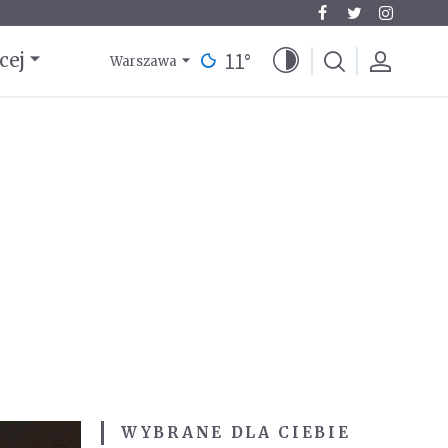
11
°
cej
Warszawa
WYBRANE DLA CIEBIE