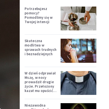
Potrzebujesz
pomocy?
Pomodlimy się w
Twojej intencji
Skuteczna
modlitwa w
sprawach trudnych
i beznadziejnych
W dzień odprawiał
Mszę, w nocy
prowadził drugie
życie. Przełożony
kazał mu opuścić
zakon
Niezawodna