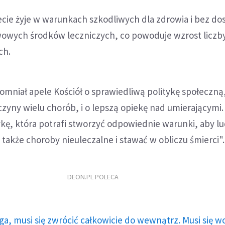
iecie żyje w warunkach szkodliwych dla zdrowia i bez do
wowych środków leczniczych, co powoduje wzrost liczb
ch.
omniał apele Kościół o sprawiedliwą politykę społeczn
zyny wielu chorób, i o lepszą opiekę nad umierającymi.
ykę, która potrafi stworzyć odpowiednie warunki, aby lu
 także choroby nieuleczalne i stawać w obliczu śmierci".
DEON.PL POLECA
ga, musi się zwrócić całkowicie do wewnątrz. Musi się w