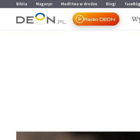
Przejdź do menu głównego
Przejdź do treści
Biblia
Magazyn
Modlitwa w drodze
Blogi
faceBó
Wy
Radio DEON