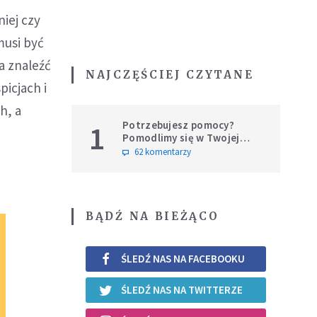
niej czy
musi być
a znaleźć
NAJCZĘŚCIEJ CZYTANE
picjach i
h, a
Potrzebujesz pomocy?
1
Pomodlimy się w Twojej
intencji
62 komentarzy
BĄDŹ NA BIEŻĄCO
ŚLEDŹ NAS NA FACEBOOKU
ŚLEDŹ NAS NA TWITTERZE