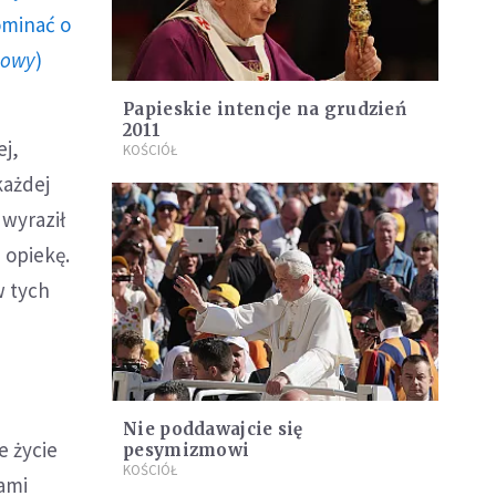
ominać o
howy
)
Papieskie intencje na grudzień
2011
ej,
KOŚCIÓŁ
każdej
 wyraził
 opiekę.
w tych
Nie poddawajcie się
e życie
pesymizmowi
KOŚCIÓŁ
iami