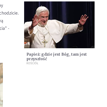
by
chodzicie.
wą
ia" -
Papież: gdzie jest Bóg, tam jest
przyszłość
KOŚCIÓŁ