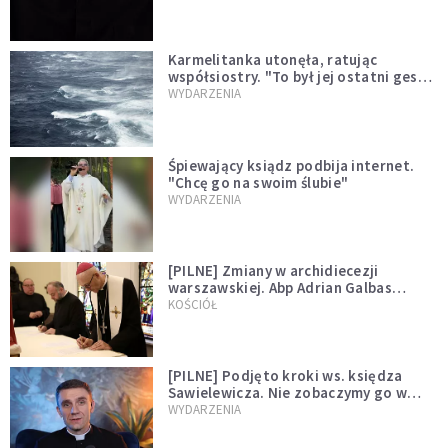
Karmelitanka utonęła, ratując
współsiostry. "To był jej ostatni gest
miłości"
WYDARZENIA
Śpiewający ksiądz podbija internet.
"Chcę go na swoim ślubie"
WYDARZENIA
[PILNE] Zmiany w archidiecezji
warszawskiej. Abp Adrian Galbas
wręczył dekrety nowym proboszczom
KOŚCIÓŁ
[PILNE] Podjęto kroki ws. księdza
Sawielewicza. Nie zobaczymy go w
mediach
WYDARZENIA