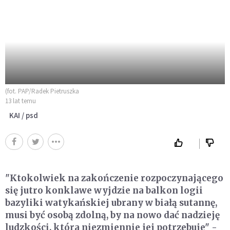
(fot. PAP/Radek Pietruszka
13 lat temu
KAI / psd
"Ktokolwiek na zakończenie rozpoczynającego
się jutro konklawe wyjdzie na balkon logii
bazyliki watykańskiej ubrany w białą sutannę,
musi być osobą zdolną, by na nowo dać nadzieję
ludzkości, która niezmiennie jej potrzebuje" -