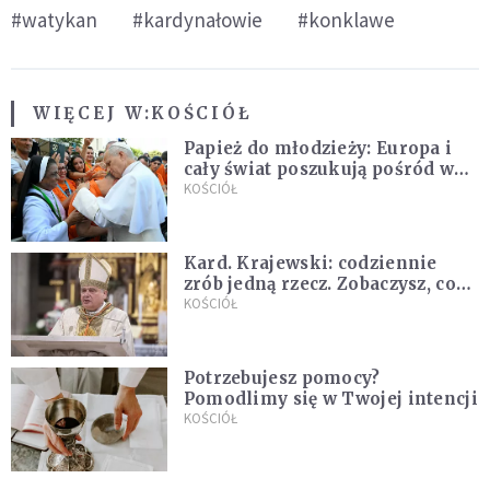
#watykan
#kardynałowie
#konklawe
WIĘCEJ W:
KOŚCIÓŁ
Papież do młodzieży: Europa i
cały świat poszukują pośród was
nowych świętych
KOŚCIÓŁ
Kard. Krajewski: codziennie
zrób jedną rzecz. Zobaczysz, co
stanie się z twoim życiem
KOŚCIÓŁ
Potrzebujesz pomocy?
Pomodlimy się w Twojej intencji
KOŚCIÓŁ