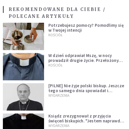
REKOMENDOWANE DLA CIEBIE /
POLECANE ARTYKUŁY
Potrzebujesz pomocy? Pomodlimy się
w Twojej intencji
KOŚCIÓŁ
W dzień odprawiał Mszę, w nocy
prowadził drugie życie. Przełożony
kazał mu opuścić zakon
KOŚCIÓŁ
[PILNE] Nie żyje polski biskup. Jeszcze
tego samego dnia spowiadał i
sprawował Mszę świętą
WYDARZENIA
Ksiądz zrezygnował z przyjęcia
święceń biskupich. "Jestem naprawdę
niegodny"
WYDARZENIA