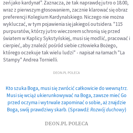
zeń jako kardynał". Zaznacza, że tak naprawdę jutro o 18.00,
wraz z pierwszym głosowaniem, zacznie klarować się obraz
preferencji Kolegium Kardynalskiego. Niczego nie można
wykluczać, w tym pojawienia się jakiegoś outsidera. "115
purpuratów, którzy jutro wieczorem schronią się przed
światem w Kaplicy Sykstyńskiej, musi się modlić, pracować i
cierpieć, aby znaleźć pośród siebie człowieka Bożego,
którego oczekuje tak wielu ludzi" - napisał na łamach "La
Stampy" Andrea Tornielli.
DEON.PL POLECA
Kto szuka Boga, musi się zwrócić całkowicie do wewnątrz.
Musi się wciąż ukierunkowywać na Boga, zawsze mieć Go
przed oczyma i wytrwale zapominać o sobie, aż znajdzie
Boga, swój prawdziwy skarb. (Sprawdź:
Rozwój duchowy
)
DEON.PL POLECA