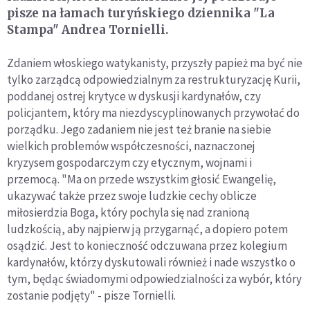
pisze na łamach turyńskiego dziennika "La
Stampa" Andrea Tornielli.
Zdaniem włoskiego watykanisty, przyszły papież ma być nie
tylko zarządcą odpowiedzialnym za restrukturyzację Kurii,
poddanej ostrej krytyce w dyskusji kardynałów, czy
policjantem, który ma niezdyscyplinowanych przywołać do
porządku. Jego zadaniem nie jest też branie na siebie
wielkich problemów współczesności, naznaczonej
kryzysem gospodarczym czy etycznym, wojnami i
przemocą. "Ma on przede wszystkim głosić Ewangelię,
ukazywać także przez swoje ludzkie cechy oblicze
miłosierdzia Boga, który pochyla się nad zranioną
ludzkością, aby najpierw ją przygarnąć, a dopiero potem
osądzić. Jest to konieczność odczuwana przez kolegium
kardynałów, którzy dyskutowali również i nade wszystko o
tym, będąc świadomymi odpowiedzialności za wybór, który
zostanie podjęty" - pisze Tornielli.