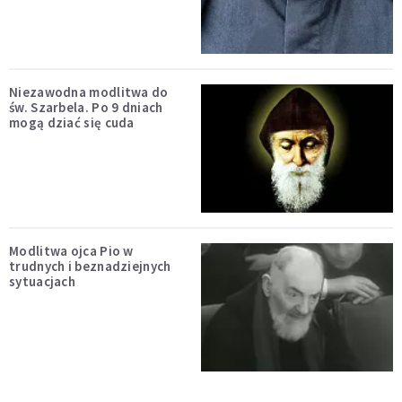
Niezawodna modlitwa do
św. Szarbela. Po 9 dniach
mogą dziać się cuda
Modlitwa ojca Pio w
trudnych i beznadziejnych
sytuacjach