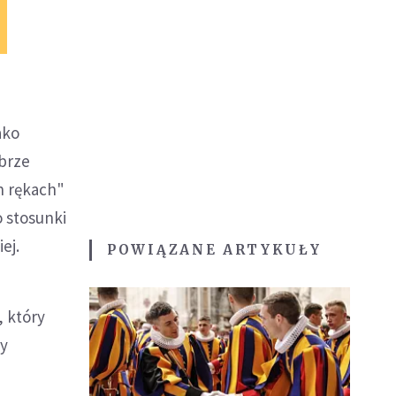
ako
obrze
h rękach"
o stosunki
ej.
POWIĄZANE ARTYKUŁY
, który
by