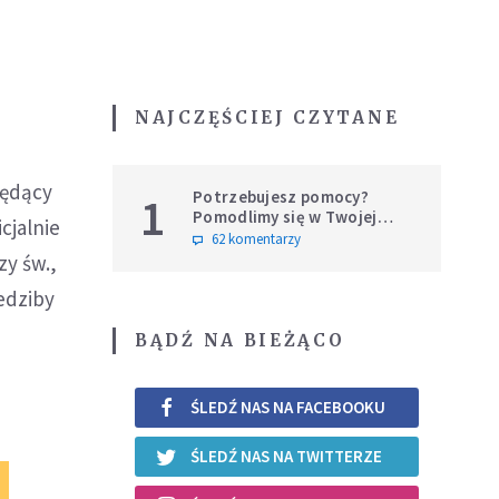
NAJCZĘŚCIEJ CZYTANE
g
będący
Potrzebujesz pomocy?
1
Pomodlimy się w Twojej
cjalnie
intencji
62 komentarzy
zy św.,
iedziby
BĄDŹ NA BIEŻĄCO
ŚLEDŹ NAS NA FACEBOOKU
ŚLEDŹ NAS NA TWITTERZE