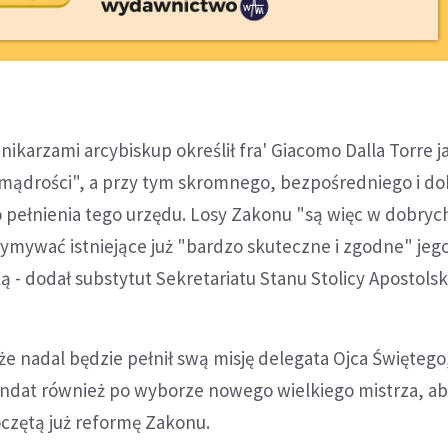
ikarzami arcybiskup określił fra' Giacomo Dalla Torre j
j mądrości", a przy tym skromnego, bezpośredniego i d
pełnienia tego urzędu. Losy Zakonu "są więc w dobryc
rzymywać istniejące już "bardzo skuteczne i zgodne" jeg
ą - dodał substytut Sekretariatu Stanu Stolicy Apostolski
e nadal będzie pełnił swą misję delegata Ojca Świętego
andat również po wyborze nowego wielkiego mistrza, a
zętą już reformę Zakonu.