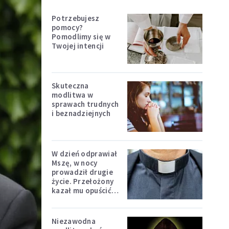
Potrzebujesz
pomocy?
Pomodlimy się w
Twojej intencji
Skuteczna
modlitwa w
sprawach trudnych
i beznadziejnych
W dzień odprawiał
Mszę, w nocy
prowadził drugie
życie. Przełożony
kazał mu opuścić
zakon
Niezawodna