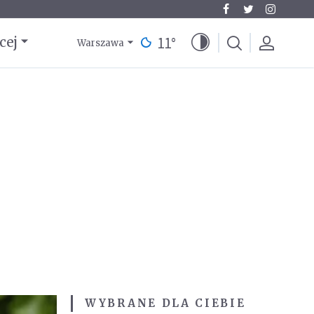
11
°
cej
Warszawa
WYBRANE DLA CIEBIE