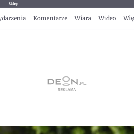
g
Sklep
Wię
darzenia
Komentarze
Wiara
Wideo