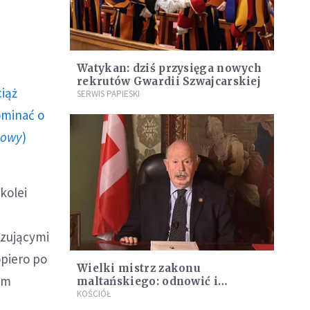
Watykan: dziś przysięga nowych
rekrutów Gwardii Szwajcarskiej
ciąż
SERWIS PAPIESKI
ominać o
howy
)
kolei
ązującymi
piero po
Wielki mistrz zakonu
ym
maltańskiego: odnowić i
pogłębić misję zakonu
KOŚCIÓŁ