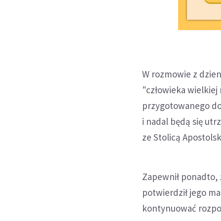
W rozmowie z dzienn
"człowieka wielkie
przygotowanego do 
i nadal będą się ut
ze Stolicą Apostolsk
Zapewnił ponadto, ż
potwierdził jego m
kontynuować rozpoc