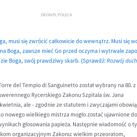
DEON.PL POLECA
ga, musi się zwrócić całkowicie do wewnątrz. Musi się w
a Boga, zawsze mieć Go przed oczyma i wytrwale zap
dzie Boga, swój prawdziwy skarb. (Sprawdź:
Rozwój duc
Torre del Tempio di Sanguinetto został wybrany na 80. z 
Suwerennego Rycerskiego Zakonu Szpitala św. Jana
kwietnia, ale - zgodnie ze statutem i zwyczajami obowi
ko nowego wielkiego mistrza mogło zostać ujawnione do
ynikach głosowania papieża. Następnie wiadomość o t
tkom organizacyjnym Zakonu: wielkim przeoratom,