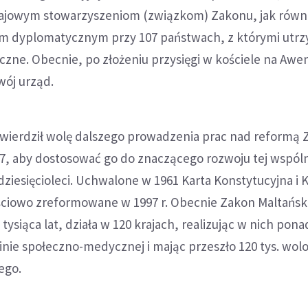
ajowym stowarzyszeniom (związkom) Zakonu, jak równi
m dyplomatycznym przy 107 państwach, z którymi utrz
zne. Obecnie, po złożeniu przysięgi w kościele na Awe
swój urząd.
wierdził wolę dalszego prowadzenia prac nad reformą 
7, aby dostosować go do znaczącego rozwoju tej wspól
 dziesięcioleci. Uchwalone w 1961 Karta Konstytucyjna i
ściowo zreformowane w 1997 r. Obecnie Zakon Maltańsk
 tysiąca lat, działa w 120 krajach, realizując w nich pona
nie społeczno-medycznej i mając przeszło 120 tys. wol
ego.