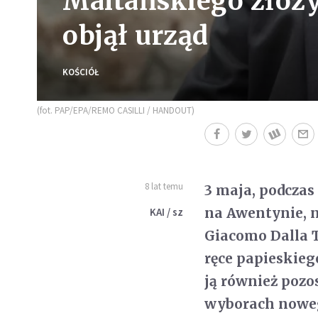
Maltańskiego złożył
objął urząd
KOŚCIÓŁ
(fot. PAP/EPA/REMO CASILLI / HANDOUT)
8 lat temu
3 maja, podczas
na Awentynie, 
KAI / sz
Giacomo Dalla T
ręce papieskieg
ją również pozo
wyborach noweg