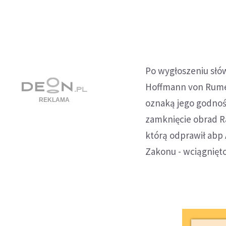
Po wygłoszeniu słó
Hoffmann von Rumer
oznaką jego godności
zamknięcie obrad Ra
którą odprawił abp A
Zakonu - wciągnięto