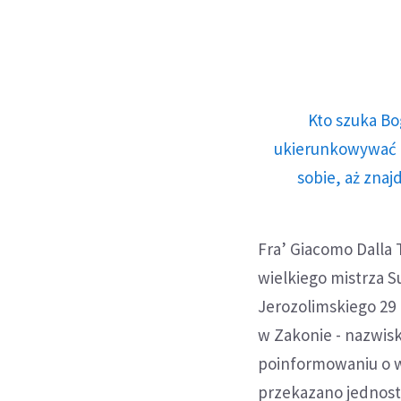
Kto szuka Bo
ukierunkowywać n
sobie, aż znaj
Fra’ Giacomo Dalla 
wielkiego mistrza 
Jerozolimskiego 29 
w Zakonie - nazwis
poinformowaniu o w
przekazano jednos