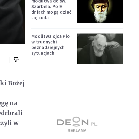
modlitwa do św.
Szarbela. Po 9
dniach mogą dziać
się cuda
Modlitwa ojca Pio
w trudnych i
beznadziejnych
sytuacjach
ki Bożej
’
ęgę na
Odebrali
zyli w