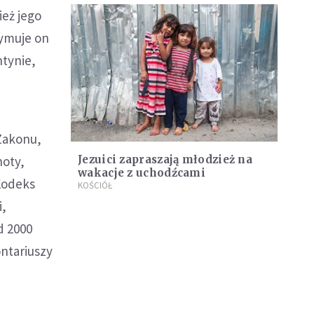
eż jego
ymuje on
ntynie,
Zakonu,
noty,
Jezuici zapraszają młodzież na
wakacje z uchodźcami
 Kodeks
KOŚCIÓŁ
i,
d 2000
ontariuszy