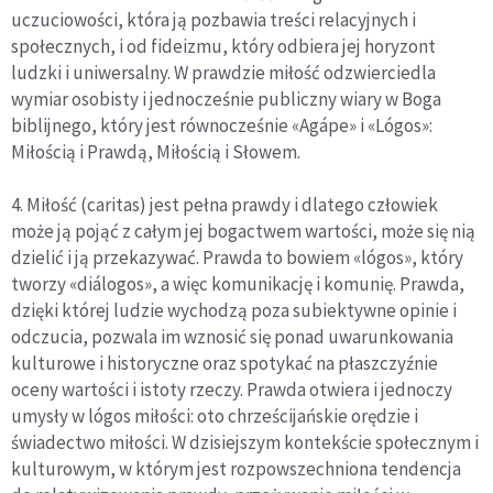
uczuciowości, która ją pozbawia treści relacyjnych i
społecznych, i od fideizmu, który odbiera jej horyzont
ludzki i uniwersalny. W prawdzie miłość odzwierciedla
wymiar osobisty i jednocześnie publiczny wiary w Boga
biblijnego, który jest równocześnie «Agápe» i «Lógos»:
Miłością i Prawdą, Miłością i Słowem.
4. Miłość (caritas) jest pełna prawdy i dlatego człowiek
może ją pojąć z całym jej bogactwem wartości, może się nią
dzielić i ją przekazywać. Prawda to bowiem «lógos», który
tworzy «diálogos», a więc komunikację i komunię. Prawda,
dzięki której ludzie wychodzą poza subiektywne opinie i
odczucia, pozwala im wznosić się ponad uwarunkowania
kulturowe i historyczne oraz spotykać na płaszczyźnie
oceny wartości i istoty rzeczy. Prawda otwiera i jednoczy
umysły w lógos miłości: oto chrześcijańskie orędzie i
świadectwo miłości. W dzisiejszym kontekście społecznym i
kulturowym, w którym jest rozpowszechniona tendencja