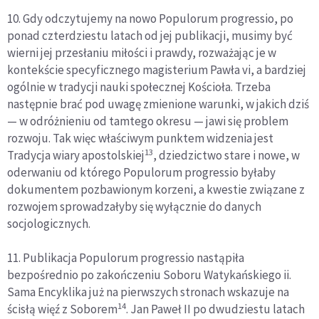
10. Gdy odczytujemy na nowo Populorum progressio, po
ponad czterdziestu latach od jej publikacji, musimy być
wierni jej przesłaniu miłości i prawdy, rozważając je w
kontekście specyficznego magisterium Pawła vi, a bardziej
ogólnie w tradycji nauki społecznej Kościoła. Trzeba
następnie brać pod uwagę zmienione warunki, w jakich dziś
— w odróżnieniu od tamtego okresu — jawi się problem
rozwoju. Tak więc właściwym punktem widzenia jest
13
Tradycja wiary apostolskiej
, dziedzictwo stare i nowe, w
oderwaniu od którego Populorum progressio byłaby
dokumentem pozbawionym korzeni, a kwestie związane z
rozwojem sprowadzałyby się wyłącznie do danych
socjologicznych.
11. Publikacja Populorum progressio nastąpiła
bezpośrednio po zakończeniu Soboru Watykańskiego ii.
Sama Encyklika już na pierwszych stronach wskazuje na
14
ścisłą więź z Soborem
. Jan Paweł II po dwudziestu latach