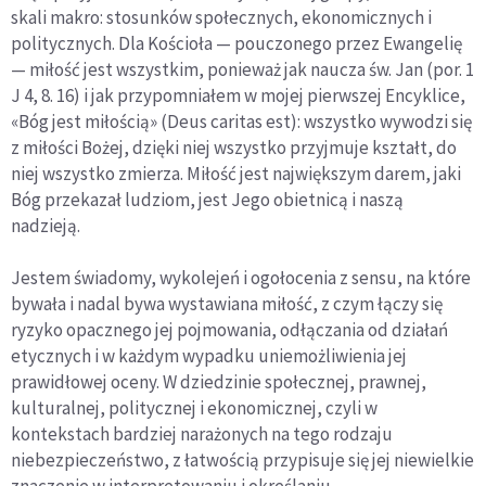
skali makro: stosunków społecznych, ekonomicznych i
politycznych. Dla Kościoła — pouczonego przez Ewangelię
— miłość jest wszystkim, ponieważ jak naucza św. Jan (por. 1
J 4, 8. 16) i jak przypomniałem w mojej pierwszej Encyklice,
«Bóg jest miłością» (Deus caritas est): wszystko wywodzi się
z miłości Bożej, dzięki niej wszystko przyjmuje kształt, do
niej wszystko zmierza. Miłość jest największym darem, jaki
Bóg przekazał ludziom, jest Jego obietnicą i naszą
nadzieją.
Jestem świadomy, wykolejeń i ogołocenia z sensu, na które
bywała i nadal bywa wystawiana miłość, z czym łączy się
ryzyko opacznego jej pojmowania, odłączania od działań
etycznych i w każdym wypadku uniemożliwienia jej
prawidłowej oceny. W dziedzinie społecznej, prawnej,
kulturalnej, politycznej i ekonomicznej, czyli w
kontekstach bardziej narażonych na tego rodzaju
niebezpieczeństwo, z łatwością przypisuje się jej niewielkie