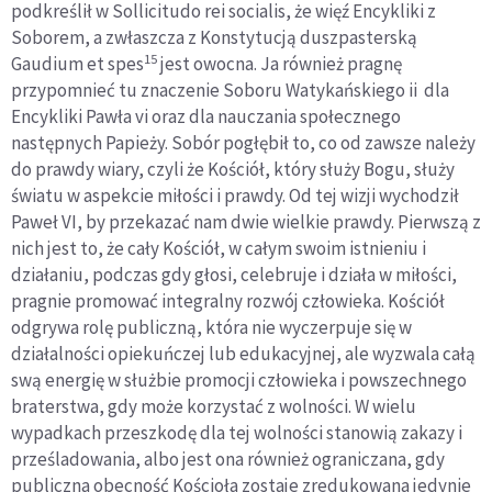
podkreślił w Sollicitudo rei socialis, że więź Encykliki z
Soborem, a zwłaszcza z Konstytucją duszpasterską
15
Gaudium et spes
jest owocna. Ja również pragnę
przypomnieć tu znaczenie Soboru Watykańskiego ii dla
Encykliki Pawła vi oraz dla nauczania społecznego
następnych Papieży. Sobór pogłębił to, co od zawsze należy
do prawdy wiary, czyli że Kościół, który służy Bogu, służy
światu w aspekcie miłości i prawdy. Od tej wizji wychodził
Paweł VI, by przekazać nam dwie wielkie prawdy. Pierwszą z
nich jest to, że cały Kościół, w całym swoim istnieniu i
działaniu, podczas gdy głosi, celebruje i działa w miłości,
pragnie promować integralny rozwój człowieka. Kościół
odgrywa rolę publiczną, która nie wyczerpuje się w
działalności opiekuńczej lub edukacyjnej, ale wyzwala całą
swą energię w służbie promocji człowieka i powszechnego
braterstwa, gdy może korzystać z wolności. W wielu
wypadkach przeszkodę dla tej wolności stanowią zakazy i
prześladowania, albo jest ona również ograniczana, gdy
publiczna obecność Kościoła zostaje zredukowana jedynie