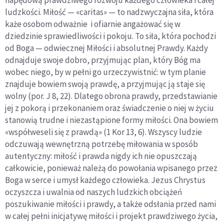
napędową prawdziwego rozwoju każdego człowieka i całej
ludzkości. Miłość — «caritas» — to nadzwyczajna siła, która
każe osobom odważnie i ofiarnie angażować się w
dziedzinie sprawiedliwości i pokoju. To siła, która pochodzi
od Boga — odwiecznej Miłości i absolutnej Prawdy. Każdy
odnajduje swoje dobro, przyjmując plan, który Bóg ma
wobec niego, by w pełni go urzeczywistnić: w tym planie
znajduje bowiem swoją prawdę, a przyjmując ją staje się
wolny (por. J 8, 22). Dlatego obrona prawdy, przedstawianie
jej z pokorą i przekonaniem oraz świadczenie o niej w życiu
stanowią trudne i niezastąpione formy miłości. Ona bowiem
«współweseli się z prawdą» (1 Kor 13, 6). Wszyscy ludzie
odczuwają wewnętrzną potrzebę miłowania w sposób
autentyczny: miłość i prawda nigdy ich nie opuszczają
całkowicie, ponieważ należą do powołania wpisanego przez
Boga w serce i umysł każdego człowieka. Jezus Chrystus
oczyszcza i uwalnia od naszych ludzkich obciążeń
poszukiwanie miłości i prawdy, a także odsłania przed nami
w całej pełni inicjatywę miłości i projekt prawdziwego życia,