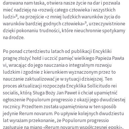
darowana nam łaska, otwiera nasze życie na dar i pozwala
mieć nadzieję na «rozwój całego człowieka i wszystkich
8
ludzi»
, na przejście «z mniej ludzkich warunków życia do
9
warunków bardziej godnych człowieka»
, urzeczywistnione
dzięki pokonaniu trudności, które nieuchronnie spotykamy
na drodze.
Po ponad czterdziestu latach od publikacji Encykliki
pragnę złożyć hołd i uczcić pamięć wielkiego Papieża Pawła
vi, wracając do jego nauczania o integralnym rozwoju
ludzkim i zgodnie z kierunkiem wyznaczonym przez to
nauczanie zaktualizować je w sytuacji dzisiejszej. Ten
proces aktualizacji rozpoczęła Encyklika Sollicitudo rei
socialis, którą Sługa Boży Jan Paweł ii chciał upamiętnić
ogłoszenie Populorum progressio z okazji jego dwudziestej
rocznicy. Przedtem została upamiętniona w ten sposób
jedynie Rerum novarum. Po upływie kolejnych dwudziestu
lat wyrażam przekonanie, że Populorum progressio
zasługuje na miano «Rerum novarum współczesnej epoki»,