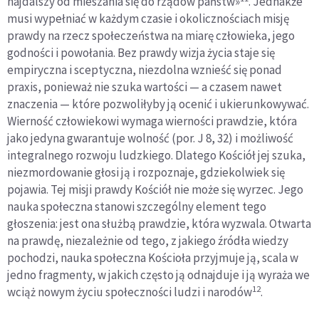
najdalszy od mieszania się do rządów państw»
. Jednakże
musi wypełniać w każdym czasie i okolicznościach misję
prawdy na rzecz społeczeństwa na miarę człowieka, jego
godności i powołania. Bez prawdy wizja życia staje się
empiryczna i sceptyczna, niezdolna wznieść się ponad
praxis, ponieważ nie szuka wartości — a czasem nawet
znaczenia — które pozwoliłyby ją ocenić i ukierunkowywać.
Wierność człowiekowi wymaga wierności prawdzie, która
jako jedyna gwarantuje wolność (por. J 8, 32) i możliwość
integralnego rozwoju ludzkiego. Dlatego Kościół jej szuka,
niezmordowanie głosi ją i rozpoznaje, gdziekolwiek się
pojawia. Tej misji prawdy Kościół nie może się wyrzec. Jego
nauka społeczna stanowi szczególny element tego
głoszenia: jest ona służbą prawdzie, która wyzwala. Otwarta
na prawdę, niezależnie od tego, z jakiego źródła wiedzy
pochodzi, nauka społeczna Kościoła przyjmuje ją, scala w
jedno fragmenty, w jakich często ją odnajduje i ją wyraża we
12
wciąż nowym życiu społeczności ludzi i narodów
.