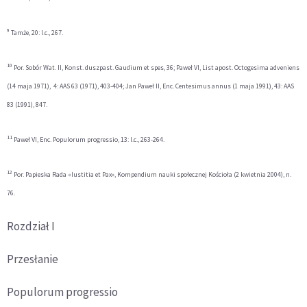
9
Tamże, 20: l.c., 267.
10
Por. Sobór Wat. II, Konst. duszpast. Gaudium et spes, 36; Paweł VI, List apost. Octogesima adveniens
(14 maja 1971), 4: AAS 63 (1971), 403-404; Jan Paweł II, Enc. Centesimus annus (1 maja 1991), 43: AAS
83 (1991), 847.
11
Paweł VI, Enc. Populorum progressio, 13: l.c., 263-264.
12
Por. Papieska Rada «Iustitia et Pax», Kompendium nauki społecznej Kościoła (2 kwietnia 2004), n.
76.
Rozdział I
Przesłanie
Populorum progressio