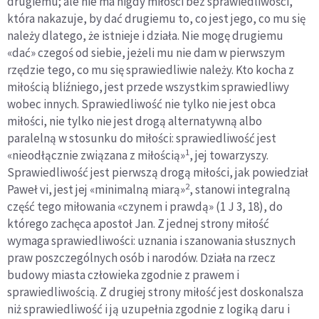
drugiemu; ale nie ma nigdy miłości bez sprawiedliwości,
która nakazuje, by dać drugiemu to, co jest jego, co mu się
należy dlatego, że istnieje i działa. Nie mogę drugiemu
«dać» czegoś od siebie, jeżeli mu nie dam w pierwszym
rzędzie tego, co mu się sprawiedliwie należy. Kto kocha z
miłością bliźniego, jest przede wszystkim sprawiedliwy
wobec innych. Sprawiedliwość nie tylko nie jest obca
miłości, nie tylko nie jest drogą alternatywną albo
paralelną w stosunku do miłości: sprawiedliwość jest
1
«nieodłącznie związana z miłością»
, jej towarzyszy.
Sprawiedliwość jest pierwszą drogą miłości, jak powiedział
2
Paweł vi, jest jej «minimalną miarą»
, stanowi integralną
część tego miłowania «czynem i prawdą» (1 J 3, 18), do
którego zachęca apostoł Jan. Z jednej strony miłość
wymaga sprawiedliwości: uznania i szanowania słusznych
praw poszczególnych osób i narodów. Działa na rzecz
budowy miasta człowieka zgodnie z prawem i
sprawiedliwością. Z drugiej strony miłość jest doskonalsza
niż sprawiedliwość i ją uzupełnia zgodnie z logiką daru i