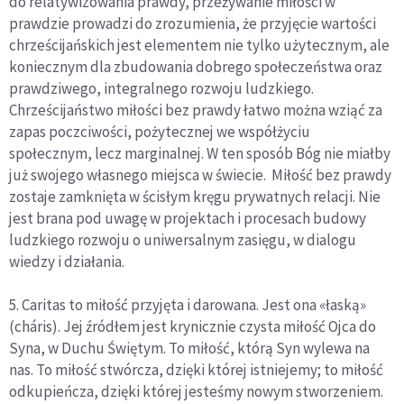
do relatywizowania prawdy, przeżywanie miłości w
prawdzie prowadzi do zrozumienia, że przyjęcie wartości
chrześcijańskich jest elementem nie tylko użytecznym, ale
koniecznym dla zbudowania dobrego społeczeństwa oraz
prawdziwego, integralnego rozwoju ludzkiego.
Chrześcijaństwo miłości bez prawdy łatwo można wziąć za
zapas poczciwości, pożytecznej we współżyciu
społecznym, lecz marginalnej. W ten sposób Bóg nie miałby
już swojego własnego miejsca w świecie. Miłość bez prawdy
zostaje zamknięta w ścisłym kręgu prywatnych relacji. Nie
jest brana pod uwagę w projektach i procesach budowy
ludzkiego rozwoju o uniwersalnym zasięgu, w dialogu
wiedzy i działania.
5. Caritas to miłość przyjęta i darowana. Jest ona «łaską»
(cháris). Jej źródłem jest krynicznie czysta miłość Ojca do
Syna, w Duchu Świętym. To miłość, którą Syn wylewa na
nas. To miłość stwórcza, dzięki której istniejemy; to miłość
odkupieńcza, dzięki której jesteśmy nowym stworzeniem.