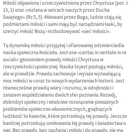
Miłość objawiona i urzeczywistniona przez Chrystusa (por. J
13, 1) oraz «rozlana w sercach naszych przez Ducha
Świętego» (Rz 5, 5). Miłowani przez Boga, ludzie stają się
podmiotami miłości i sami mają być narzędziami łaski, by
szerzyć miłość Bożą i rozbudowywać «sieć miłości».
Tę dynamikę miłości przyjętej i ofiarowanej odzwierciedla
nauka społeczna Kościoła. Jest ona «caritas in veritate in re
sociali»: głoszeniem prawdy miłości Chrystusa w
rzeczywistości społecznej. Nauka ta jest posługą miłości,
ale w prawdzie. Prawda zachowuje i wyraża wyzwalającą
moc miłości w coraz to nowych wydarzeniach historii. Jest
równocześnie prawdą wiary i rozumu, w odrębności i
zarazem współdziałaniu dwóch sfer poznania. Rozwój,
dobrobyt społeczny i właściwe rozwiązanie poważnych
problemów społeczno-ekonomicznych, gnębiących
ludzkość to kwestie, które potrzebują tej prawdy. Jeszcze
bardziej potrzebują umiłowania tej prawdy i świadectwa o
niej. Bez prawdy, bez zaufania i miłości do prawdy, nie ma