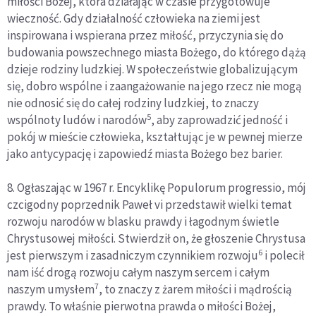
miłości Bożej, która działając w czasie przygotowuje
wieczność. Gdy działalność człowieka na ziemi jest
inspirowana i wspierana przez miłość, przyczynia się do
budowania powszechnego miasta Bożego, do którego dążą
dzieje rodziny ludzkiej. W społeczeństwie globalizującym
się, dobro wspólne i zaangażowanie na jego rzecz nie mogą
nie odnosić się do całej rodziny ludzkiej, to znaczy
5
wspólnoty ludów i narodów
, aby zaprowadzić jedność i
pokój w mieście człowieka, kształtując je w pewnej mierze
jako antycypację i zapowiedź miasta Bożego bez barier.
8. Ogłaszając w 1967 r. Encyklikę Populorum progressio, mój
czcigodny poprzednik Paweł vi przedstawił wielki temat
rozwoju narodów w blasku prawdy i łagodnym świetle
Chrystusowej miłości. Stwierdził on, że głoszenie Chrystusa
6
jest pierwszym i zasadniczym czynnikiem rozwoju
i polecił
nam iść drogą rozwoju całym naszym sercem i całym
7
naszym umysłem
, to znaczy z żarem miłości i mądrością
prawdy. To właśnie pierwotna prawda o miłości Bożej,