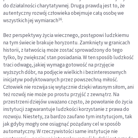
do działalności charytatywnej. Drugą prawdą jest to, że
autentyczny rozwój człowieka obejmuje całą osobę we
16
wszystkich jej wymiarach
.
Bez perspektywy życia wiecznego, postępowi ludzkiemu
na tym świecie brakuje horyzontu. Zamknięty w granicach
historii, z łatwością może zostać sprowadzony do tego
tylko, by zwiększać stan posiadania. W ten sposób ludzkość
traci odwagę, jakiej wymaga gotowość na przyjęcie
wyższych dóbr, na podjęcie wielkich i bezinteresownych
inicjatyw podyktowanych przez powszechną miłość.
Człowiek nie rozwija się wyłącznie dzięki własnym siłom, ani
też rozwój nie może po prostu przyjść z zewnątrz. Na
przestrzeni dziejów uważano często, że powołanie do życia
instytucji zagwarantuje ludzkości korzystanie z prawa do
rozwoju. Niestety, za bardzo zaufano tym instytucjom, tak
jak gdyby mogły one osiągnąć pożądany cel w sposób
automatyczny. W rzeczywistości same instytucje nie