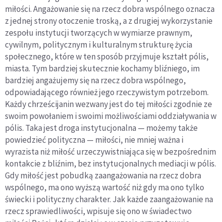
miłości. Angażowanie się na rzecz dobra wspólnego oznacza
z jednej strony otoczenie troską, a z drugiej wykorzystanie
zespołu instytucji tworzących w wymiarze prawnym,
cywilnym, politycznym i kulturalnym strukturę życia
społecznego, które w ten sposób przyjmuje kształt pólis,
miasta. Tym bardziej skutecznie kochamy bliźniego, im
bardziej angażujemy się na rzecz dobra wspólnego,
odpowiadającego również jego rzeczywistym potrzebom.
Każdy chrześcijanin wezwany jest do tej miłości zgodnie ze
swoim powołaniem i swoimi możliwościami oddziaływania w
pólis. Taka jest droga instytucjonalna — możemy także
powiedzieć polityczna — miłości, nie mniej ważna i
wyrazista niż miłość urzeczywistniająca się w bezpośrednim
kontakcie z bliźnim, bez instytucjonalnych mediacji w pólis.
Gdy miłość jest pobudką zaangażowania na rzecz dobra
wspólnego, ma ono wyższą wartość niż gdy ma ono tylko
świecki i polityczny charakter. Jak każde zaangażowanie na
rzecz sprawiedliwości, wpisuje się ono w świadectwo