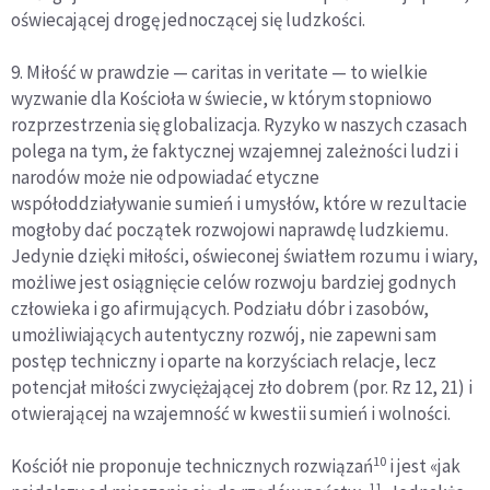
oświecającej drogę jednoczącej się ludzkości.
9. Miłość w prawdzie — caritas in veritate — to wielkie
wyzwanie dla Kościoła w świecie, w którym stopniowo
rozprzestrzenia się globalizacja. Ryzyko w naszych czasach
polega na tym, że faktycznej wzajemnej zależności ludzi i
narodów może nie odpowiadać etyczne
współoddziaływanie sumień i umysłów, które w rezultacie
mogłoby dać początek rozwojowi naprawdę ludzkiemu.
Jedynie dzięki miłości, oświeconej światłem rozumu i wiary,
możliwe jest osiągnięcie celów rozwoju bardziej godnych
człowieka i go afirmujących. Podziału dóbr i zasobów,
umożliwiających autentyczny rozwój, nie zapewni sam
postęp techniczny i oparte na korzyściach relacje, lecz
potencjał miłości zwyciężającej zło dobrem (por. Rz 12, 21) i
otwierającej na wzajemność w kwestii sumień i wolności.
10
Kościół nie proponuje technicznych rozwiązań
i jest «jak
11