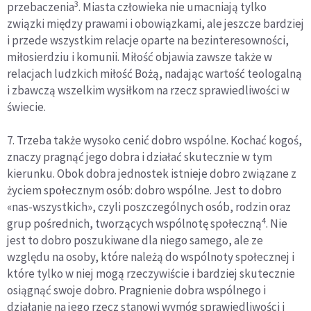
3
przebaczenia
. Miasta człowieka nie umacniają tylko
związki między prawami i obowiązkami, ale jeszcze bardziej
i przede wszystkim relacje oparte na bezinteresowności,
miłosierdziu i komunii. Miłość objawia zawsze także w
relacjach ludzkich miłość Bożą, nadając wartość teologalną
i zbawczą wszelkim wysiłkom na rzecz sprawiedliwości w
świecie.
7. Trzeba także wysoko cenić dobro wspólne. Kochać kogoś,
znaczy pragnąć jego dobra i działać skutecznie w tym
kierunku. Obok dobra jednostek istnieje dobro związane z
życiem społecznym osób: dobro wspólne. Jest to dobro
«nas-wszystkich», czyli poszczególnych osób, rodzin oraz
4
grup pośrednich, tworzących wspólnotę społeczną
. Nie
jest to dobro poszukiwane dla niego samego, ale ze
względu na osoby, które należą do wspólnoty społecznej i
które tylko w niej mogą rzeczywiście i bardziej skutecznie
osiągnąć swoje dobro. Pragnienie dobra wspólnego i
działanie na jego rzecz stanowi wymóg sprawiedliwości i