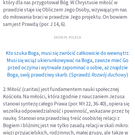
który dla nas przygotował Bóg. W Chrystusie miłość w
prawdzie staje się Obliczem Jego Osoby, wzywającym nas
do miłowania braci w prawdzie Jego projektu. On bowiem
sam jest Prawdą (por. J 14, 6).
DEON.PL POLECA
Kto szuka Boga, musi się zwrócić całkowicie do wewnątrz.
Musi się wciąż ukierunkowywać na Boga, zawsze mieć Go
przed oczyma i wytrwale zapominać o sobie, aż znajdzie
Boga, swój prawdziwy skarb. (Sprawdź:
Rozwój duchowy
)
2. Miłość (caritas) jest fundamentem nauki społecznej
Kościoła. Na miłości, która zgodnie z nauczaniem Jezusa
stanowi syntezę całego Prawa (por. Mt 22, 36-40), opiera się
wszelka odpowiedzialność i powinność, wskazane przez tę
naukę. Stanowi ona prawdziwą treść osobistej relacji z
Bogiem i bliźnim; jest nie tylko zasadą relacji w skali mikro:
więzi przyjacielskich, rodzinnych, małej grupy, ale także w