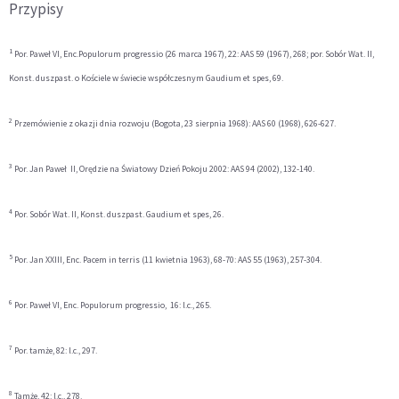
Przypisy
1
Por. Paweł VI, Enc.Populorum progressio (26 marca 1967), 22: AAS 59 (1967), 268; por. Sobór Wat. II,
Konst. duszpast. o Kościele w świecie współczesnym Gaudium et spes, 69.
2
Przemówienie z okazji dnia rozwoju (Bogota, 23 sierpnia 1968): AAS 60 (1968), 626-627.
3
Por. Jan Paweł II, Orędzie na Światowy Dzień Pokoju 2002: AAS 94 (2002), 132-140.
4
Por. Sobór Wat. II, Konst. duszpast. Gaudium et spes, 26.
5
Por. Jan XXIII, Enc. Pacem in terris (11 kwietnia 1963), 68-70: AAS 55 (1963), 257-304.
6
Por. Paweł VI, Enc. Populorum progressio, 16: l.c., 265.
7
Por. tamże, 82: l.c., 297.
8
Tamże, 42: l.c., 278.