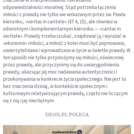
znaczenie w interpretowaniu i określaniu
odpowiedzialności moralnej. Stąd potrzeba łączenia
miłości z prawdą nie tylko we wskazanym przez św. Pawła
kierunku, «veritas in caritate» (Ef 4, 15), ale również w
odwrotnym i komplementarnym kierunku — «caritas in
veritate». Prawdy trzeba szukać, znajdować ją i wyrażać w
«ekonomii» miłości, a miłość z kolei musi być pojmowana,
uwierzytelniana i wprowadzana w życie w świetle prawdy. W
ten sposób nie tylko przysłużymy się miłości, oświeconej
przez prawdę, ale przyczynimy się do uwiarygodnienia
prawdy, ukazując jej moc nadawania autentyczności i
przekonywania w konkrecie życia społecznego. Nie jest to
bez znaczenia dzisiaj, w kontekście społecznym i
kulturowym relatywizującym prawdę, często nie liczącym
się z nią i jej niechętnym.
DEON.PL POLECA