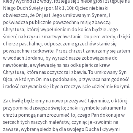
kiedy wychodzi z wody, rozlega się z nieba głos i zstępuje na
Niego Duch Święty (por. Mk 1, 10): Ojciec niebieski
obwieszcza, że On jest Jego umiłowanym Synem, i
poświadcza publicznie powszechną misję zbawczą
Chrystusa, której wypełnieniem do końca będzie Jego
śmierć na krzyżu i zmartwychwstanie. Dopiero wtedy, dzięki
ofierze paschalnej, odpuszczenie grzechów stanie się
powszechne i całkowite. Przez chrzest zanurzamy się zatem
w wodach Jordanu, by wyrazić nasze zobowiązanie do
nawrócenia, a wylewa się na nas odkupieńcza krew
Chrystusa, która nas oczyszcza i zbawia. To umiłowany Syn
Ojca, w którym On ma upodobanie, przywraca nam godność
i radość nazywania się i bycia rzeczywiście «dziećmi» Bożymi.
Za chwilę będziemy na nowo przeżywać tajemnicę, o której
przypomina dzisiejsze święto; znaki i symbole sakramentu
chrztu pomogą nam zrozumieć to, czego Pan dokonuje w
sercach tych naszych maleństw, czyniąc je «swoimi» na
zawsze, wybraną siedzibą dla swojego Ducha i «żywymi