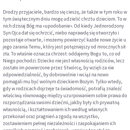
Drodzy przyjaciele, bardzo się cieszę, że także w tym roku w
tym świątecznym dniu mogę udzielić chrztu dzieciom. To w
nich dzisiaj Bóg ma «upodobanie». Od kiedy Jednorodzony
Syn Ojca dał się ochrzcić, niebo naprawdę się otworzyło i
pozostaje otwarte, i możemy powierzyć każde nowe życie u
jego zarania Temu, który jest potężniejszy od mrocznych sił
zła. To właśnie oznacza chrzest: oddajemy Bogu to, co od
Niego pochodzi. Dziecko nie jest własnością rodziców, lecz
zostało im powierzone przez Stwórcę, by wzięli za nie
odpowiedzialność, by dobrowolnie i wciąż na nowo
pomagali mu być wolnym dzieckiem Bożym. Tylko wtedy,
gdy w rodzicach dojrzeje ta świadomość, potrafią znaleźć
właściwą równowagę między uzurpowaniem sobie prawa do
rozporządzania swoimi dziećmi, jakby były ich prywatną
własnością, i kształtowaniem ich według własnych
przekonań oraz pragnień a zgodą na wszystko,
zostawieniem pełnej niezależności i zaspokajaniem ich