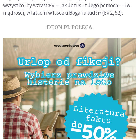
wszystko, by wzrastały — jak Jezus i z Jego pomocą — «w
mądrości, w latach i w łasce u Boga i u ludzi» (Łk 2, 52).
DEON.PL POLECA