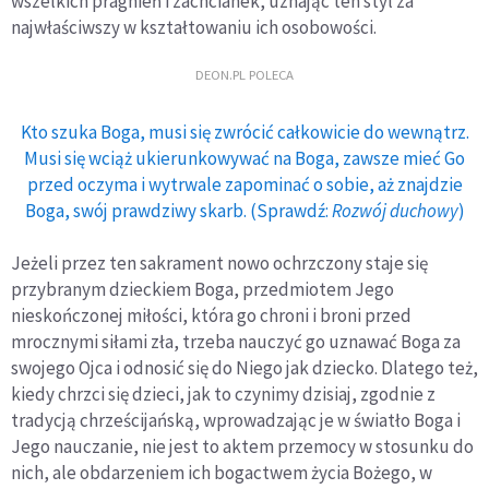
wszelkich pragnień i zachcianek, uznając ten styl za
najwłaściwszy w kształtowaniu ich osobowości.
DEON.PL POLECA
Kto szuka Boga, musi się zwrócić całkowicie do wewnątrz.
Musi się wciąż ukierunkowywać na Boga, zawsze mieć Go
przed oczyma i wytrwale zapominać o sobie, aż znajdzie
Boga, swój prawdziwy skarb. (Sprawdź:
Rozwój duchowy
)
Jeżeli przez ten sakrament nowo ochrzczony staje się
przybranym dzieckiem Boga, przedmiotem Jego
nieskończonej miłości, która go chroni i broni przed
mrocznymi siłami zła, trzeba nauczyć go uznawać Boga za
swojego Ojca i odnosić się do Niego jak dziecko. Dlatego też,
kiedy chrzci się dzieci, jak to czynimy dzisiaj, zgodnie z
tradycją chrześcijańską, wprowadzając je w światło Boga i
Jego nauczanie, nie jest to aktem przemocy w stosunku do
nich, ale obdarzeniem ich bogactwem życia Bożego, w