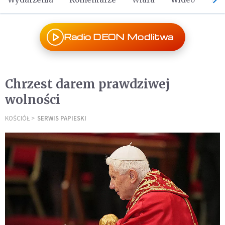
Radio DEON Modlitwa
Chrzest darem prawdziwej
wolności
KOŚCIÓŁ
SERWIS PAPIESKI