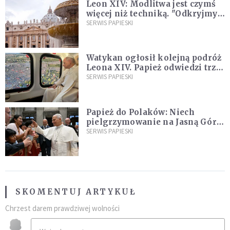
Leon XIV: Modlitwa jest czymś
więcej niż techniką. "Odkryjmy
ją na nowo"
SERWIS PAPIESKI
Watykan ogłosił kolejną podróż
Leona XIV. Papież odwiedzi trzy
kraje Ameryki Południowej
SERWIS PAPIESKI
Papież do Polaków: Niech
pielgrzymowanie na Jasną Górę
umocni wiarę i nadzieję
SERWIS PAPIESKI
SKOMENTUJ ARTYKUŁ
Chrzest darem prawdziwej wolności