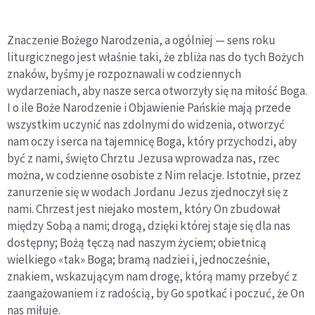
Znaczenie Bożego Narodzenia, a ogólniej — sens roku
liturgicznego jest właśnie taki, że zbliża nas do tych Bożych
znaków, byśmy je rozpoznawali w codziennych
wydarzeniach, aby nasze serca otworzyły się na miłość Boga.
I o ile Boże Narodzenie i Objawienie Pańskie mają przede
wszystkim uczynić nas zdolnymi do widzenia, otworzyć
nam oczy i serca na tajemnicę Boga, który przychodzi, aby
być z nami, święto Chrztu Jezusa wprowadza nas, rzec
można, w codzienne osobiste z Nim relacje. Istotnie, przez
zanurzenie się w wodach Jordanu Jezus zjednoczył się z
nami. Chrzest jest niejako mostem, który On zbudował
między Sobą a nami; drogą, dzięki której staje się dla nas
dostępny; Bożą tęczą nad naszym życiem; obietnicą
wielkiego «tak» Boga; bramą nadziei i, jednocześnie,
znakiem, wskazującym nam drogę, którą mamy przebyć z
zaangażowaniem i z radością, by Go spotkać i poczuć, że On
nas miłuje.