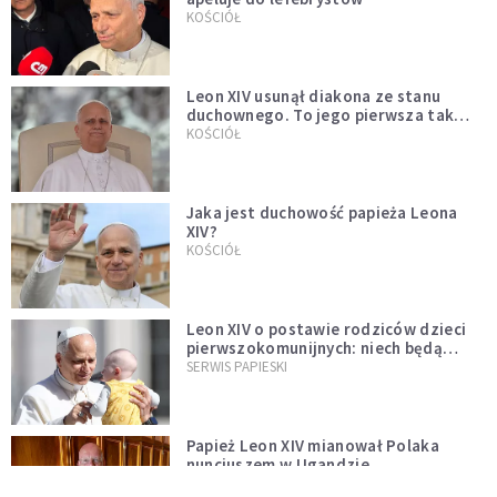
KOŚCIÓŁ
Leon XIV usunął diakona ze stanu
duchownego. To jego pierwsza tak
bezprecedensowa decyzja
KOŚCIÓŁ
Jaka jest duchowość papieża Leona
XIV?
KOŚCIÓŁ
Leon XIV o postawie rodziców dzieci
pierwszokomunijnych: niech będą
przykładem
SERWIS PAPIESKI
Papież Leon XIV mianował Polaka
nuncjuszem w Ugandzie
KOŚCIÓŁ