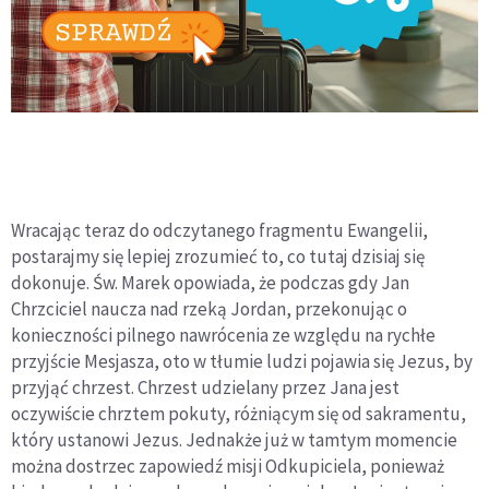
Wracając teraz do odczytanego fragmentu Ewangelii,
postarajmy się lepiej zrozumieć to, co tutaj dzisiaj się
dokonuje. Św. Marek opowiada, że podczas gdy Jan
Chrzciciel naucza nad rzeką Jordan, przekonując o
konieczności pilnego nawrócenia ze względu na rychłe
przyjście Mesjasza, oto w tłumie ludzi pojawia się Jezus, by
przyjąć chrzest. Chrzest udzielany przez Jana jest
oczywiście chrztem pokuty, różniącym się od sakramentu,
który ustanowi Jezus. Jednakże już w tamtym momencie
można dostrzec zapowiedź misji Odkupiciela, ponieważ