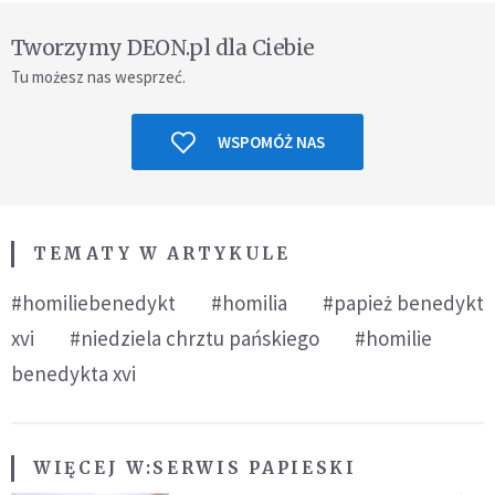
Tworzymy DEON.pl dla Ciebie
Tu możesz nas wesprzeć.
WSPOMÓŻ NAS
TEMATY W ARTYKULE
#homiliebenedykt
#homilia
#papież benedykt
xvi
#niedziela chrztu pańskiego
#homilie
benedykta xvi
WIĘCEJ W:
SERWIS PAPIESKI