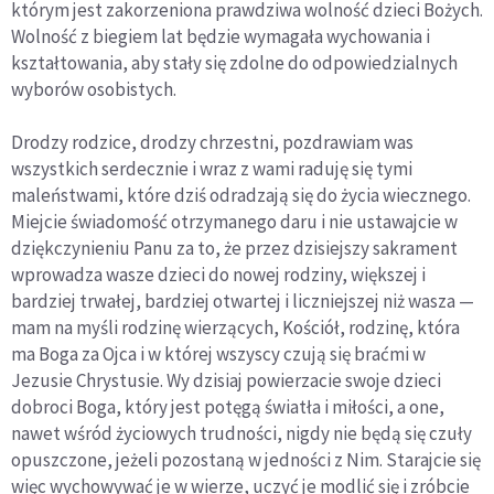
którym jest zakorzeniona prawdziwa wolność dzieci Bożych.
Wolność z biegiem lat będzie wymagała wychowania i
kształtowania, aby stały się zdolne do odpowiedzialnych
wyborów osobistych.
Drodzy rodzice, drodzy chrzestni, pozdrawiam was
wszystkich serdecznie i wraz z wami raduję się tymi
maleństwami, które dziś odradzają się do życia wiecznego.
Miejcie świadomość otrzymanego daru i nie ustawajcie w
dziękczynieniu Panu za to, że przez dzisiejszy sakrament
wprowadza wasze dzieci do nowej rodziny, większej i
bardziej trwałej, bardziej otwartej i liczniejszej niż wasza —
mam na myśli rodzinę wierzących, Kościół, rodzinę, która
ma Boga za Ojca i w której wszyscy czują się braćmi w
Jezusie Chrystusie. Wy dzisiaj powierzacie swoje dzieci
dobroci Boga, który jest potęgą światła i miłości, a one,
nawet wśród życiowych trudności, nigdy nie będą się czuły
opuszczone, jeżeli pozostaną w jedności z Nim. Starajcie się
więc wychowywać je w wierze, uczyć je modlić się i zróbcie