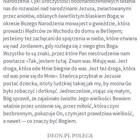
Narodzenia. Cykl uroczystości bożonarodzeniowych skłania
nas do rozważań nad narodzinami Jezusa, zwiastowanymi
przez aniołów, oblanych świetlistym blaskiem Boga; w
okresie Bożego Narodzenia mowa jest o gwieździe, która
prowadzi Mędrców ze Wschodu do domu w Betlejem;
jesteśmy też zachęcani do spojrzenia w niebo, które otwiera
się nad Jordanem, gdy rozlega się z niego głos Boga.
Wszystko to są znaki, przez które Pan niestrudzenie nam
powtarza: «Tak, jestem tutaj. Znam was. Miłuję was. Jest
droga, która ode Mnie biegnie do was. Jest też droga, która
od was pnie się do Mnie». Stwórca przybrał w Jezusie
postać dziecka, istoty ludzkiej takiej jak my, by można Go
było zobaczyć i dotknąć. Jednocześnie, stając się małym,
Bóg sprawił, że zajaśniało światło Jego wielkości. Bowiem
właśnie przez uniżenie się, przez miłość, która czyni
bezbronnym, pokazuje On, czym jest prawdziwa wielkość,
a nawet — co znaczy być Bogiem.
DEON.PL POLECA