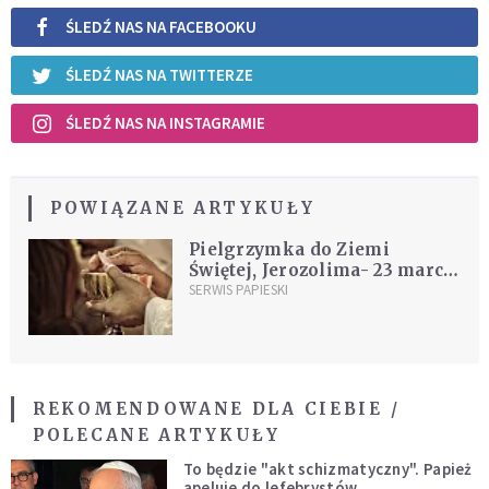
ŚLEDŹ NAS NA FACEBOOKU
ŚLEDŹ NAS NA TWITTERZE
ŚLEDŹ NAS NA INSTAGRAMIE
POWIĄZANE ARTYKUŁY
Pielgrzymka do Ziemi
Świętej, Jerozolima- 23 marca
2000
SERWIS PAPIESKI
REKOMENDOWANE DLA CIEBIE /
POLECANE ARTYKUŁY
To będzie "akt schizmatyczny". Papież
apeluje do lefebrystów