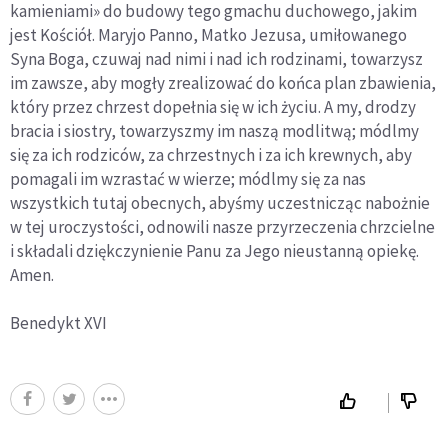
kamieniami» do budowy tego gmachu duchowego, jakim
jest Kościół. Maryjo Panno, Matko Jezusa, umiłowanego
Syna Boga, czuwaj nad nimi i nad ich rodzinami, towarzysz
im zawsze, aby mogły zrealizować do końca plan zbawienia,
który przez chrzest dopełnia się w ich życiu. A my, drodzy
bracia i siostry, towarzyszmy im naszą modlitwą; módlmy
się za ich rodziców, za chrzestnych i za ich krewnych, aby
pomagali im wzrastać w wierze; módlmy się za nas
wszystkich tutaj obecnych, abyśmy uczestnicząc nabożnie
w tej uroczystości, odnowili nasze przyrzeczenia chrzcielne
i składali dziękczynienie Panu za Jego nieustanną opiekę.
Amen.
Benedykt XVI