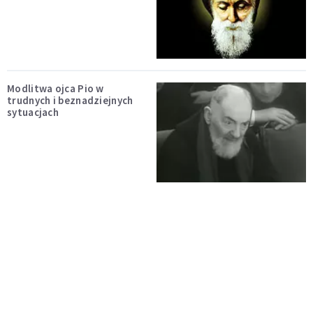
Modlitwa ojca Pio w
trudnych i beznadziejnych
sytuacjach