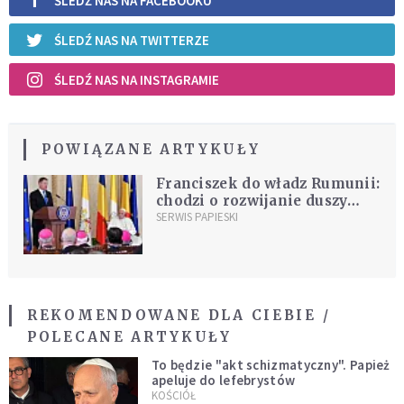
ŚLEDŹ NAS NA FACEBOOKU
ŚLEDŹ NAS NA TWITTERZE
ŚLEDŹ NAS NA INSTAGRAMIE
POWIĄZANE ARTYKUŁY
Franciszek do władz Rumunii:
chodzi o rozwijanie duszy
waszego narodu
SERWIS PAPIESKI
REKOMENDOWANE DLA CIEBIE /
POLECANE ARTYKUŁY
To będzie "akt schizmatyczny". Papież
apeluje do lefebrystów
KOŚCIÓŁ