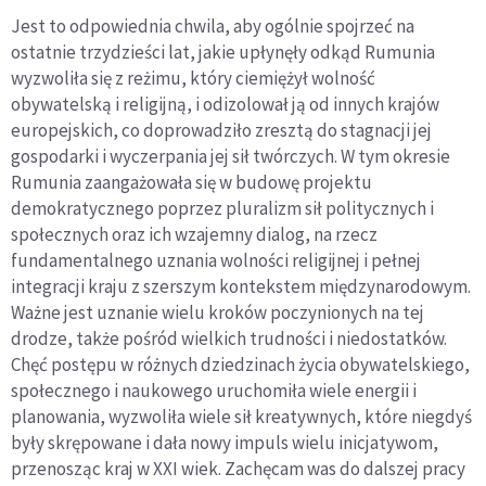
Jest to odpowiednia chwila, aby ogólnie spojrzeć na
ostatnie trzydzieści lat, jakie upłynęły odkąd Rumunia
wyzwoliła się z reżimu, który ciemiężył wolność
obywatelską i religijną, i odizolował ją od innych krajów
europejskich, co doprowadziło zresztą do stagnacji jej
gospodarki i wyczerpania jej sił twórczych. W tym okresie
Rumunia zaangażowała się w budowę projektu
demokratycznego poprzez pluralizm sił politycznych i
społecznych oraz ich wzajemny dialog, na rzecz
fundamentalnego uznania wolności religijnej i pełnej
integracji kraju z szerszym kontekstem międzynarodowym.
Ważne jest uznanie wielu kroków poczynionych na tej
drodze, także pośród wielkich trudności i niedostatków.
Chęć postępu w różnych dziedzinach życia obywatelskiego,
społecznego i naukowego uruchomiła wiele energii i
planowania, wyzwoliła wiele sił kreatywnych, które niegdyś
były skrępowane i dała nowy impuls wielu inicjatywom,
przenosząc kraj w XXI wiek. Zachęcam was do dalszej pracy