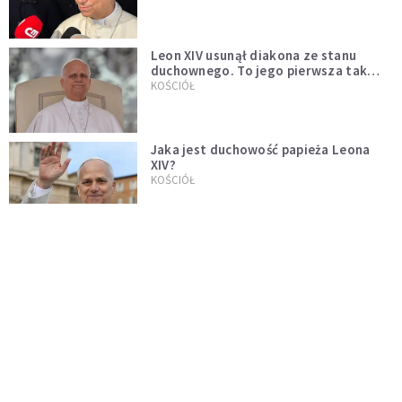
Leon XIV usunął diakona ze stanu
duchownego. To jego pierwsza tak
bezprecedensowa decyzja
KOŚCIÓŁ
Jaka jest duchowość papieża Leona
XIV?
KOŚCIÓŁ
Leon XIV o postawie rodziców dzieci
pierwszokomunijnych: niech będą
przykładem
SERWIS PAPIESKI
Papież Leon XIV mianował Polaka
nuncjuszem w Ugandzie
KOŚCIÓŁ