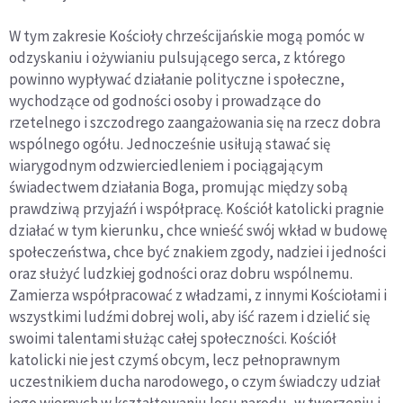
W tym zakresie Kościoły chrześcijańskie mogą pomóc w
odzyskaniu i ożywianiu pulsującego serca, z którego
powinno wypływać działanie polityczne i społeczne,
wychodzące od godności osoby i prowadzące do
rzetelnego i szczodrego zaangażowania się na rzecz dobra
wspólnego ogółu. Jednocześnie usiłują stawać się
wiarygodnym odzwierciedleniem i pociągającym
świadectwem działania Boga, promując między sobą
prawdziwą przyjaźń i współpracę. Kościół katolicki pragnie
działać w tym kierunku, chce wnieść swój wkład w budowę
społeczeństwa, chce być znakiem zgody, nadziei i jedności
oraz służyć ludzkiej godności oraz dobru wspólnemu.
Zamierza współpracować z władzami, z innymi Kościołami i
wszystkimi ludźmi dobrej woli, aby iść razem i dzielić się
swoimi talentami służąc całej społeczności. Kościół
katolicki nie jest czymś obcym, lecz pełnoprawnym
uczestnikiem ducha narodowego, o czym świadczy udział
jego wiernych w kształtowaniu losu narodu, w tworzeniu i