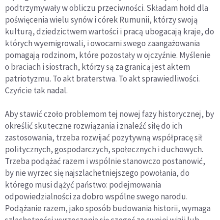
podtrzymywały w obliczu przeciwności. Składam hołd dla
poświęcenia wielu synów i córek Rumunii, którzy swoją
kulturą, dziedzictwem wartości i pracą ubogacają kraje, do
których wyemigrowali, i owocami swego zaangażowania
pomagają rodzinom, które pozostały w ojczyźnie. Myślenie
o braciach i siostrach, którzy są za granicą jest aktem
patriotyzmu. To akt braterstwa. To akt sprawiedliwości.
Czyńcie tak nadal.
Aby stawić czoło problemom tej nowej fazy historycznej, by
określić skuteczne rozwiązania i znaleźć siłę do ich
zastosowania, trzeba rozwijać pozytywną współpracę sił
politycznych, gospodarczych, społecznych i duchowych.
Trzeba podążać razem i wspólnie stanowczo postanowić,
by nie wyrzec się najszlachetniejszego powołania, do
którego musi dążyć państwo: podejmowania
odpowiedzialności za dobro wspólne swego narodu.
Podążanie razem, jako sposób budowania historii, wymaga
szlachetności wyrzeczenia się czegoś ze swojej wizji lub