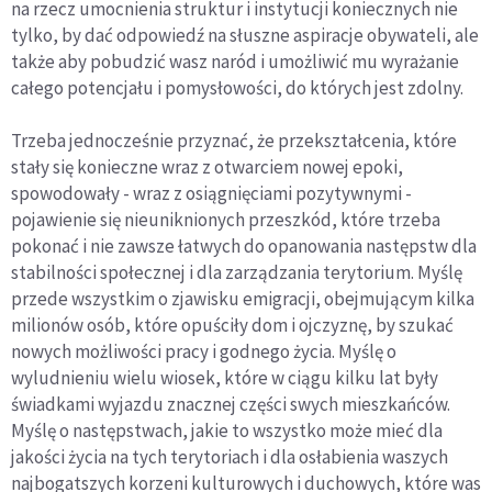
na rzecz umocnienia struktur i instytucji koniecznych nie
tylko, by dać odpowiedź na słuszne aspiracje obywateli, ale
także aby pobudzić wasz naród i umożliwić mu wyrażanie
całego potencjału i pomysłowości, do których jest zdolny.
Trzeba jednocześnie przyznać, że przekształcenia, które
stały się konieczne wraz z otwarciem nowej epoki,
spowodowały - wraz z osiągnięciami pozytywnymi -
pojawienie się nieuniknionych przeszkód, które trzeba
pokonać i nie zawsze łatwych do opanowania następstw dla
stabilności społecznej i dla zarządzania terytorium. Myślę
przede wszystkim o zjawisku emigracji, obejmującym kilka
milionów osób, które opuściły dom i ojczyznę, by szukać
nowych możliwości pracy i godnego życia. Myślę o
wyludnieniu wielu wiosek, które w ciągu kilku lat były
świadkami wyjazdu znacznej części swych mieszkańców.
Myślę o następstwach, jakie to wszystko może mieć dla
jakości życia na tych terytoriach i dla osłabienia waszych
najbogatszych korzeni kulturowych i duchowych, które was