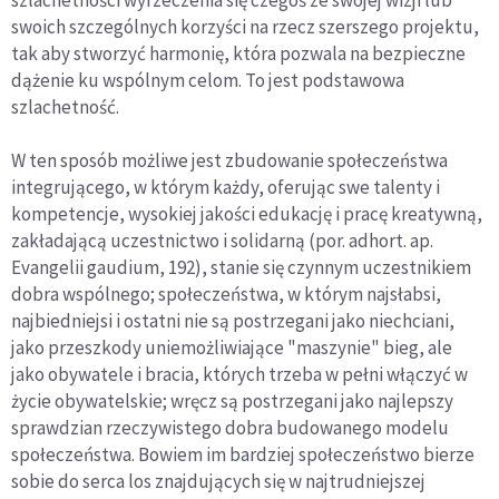
swoich szczególnych korzyści na rzecz szerszego projektu,
tak aby stworzyć harmonię, która pozwala na bezpieczne
dążenie ku wspólnym celom. To jest podstawowa
szlachetność.
W ten sposób możliwe jest zbudowanie społeczeństwa
integrującego, w którym każdy, oferując swe talenty i
kompetencje, wysokiej jakości edukację i pracę kreatywną,
zakładającą uczestnictwo i solidarną (por. adhort. ap.
Evangelii gaudium, 192), stanie się czynnym uczestnikiem
dobra wspólnego; społeczeństwa, w którym najsłabsi,
najbiedniejsi i ostatni nie są postrzegani jako niechciani,
jako przeszkody uniemożliwiające "maszynie" bieg, ale
jako obywatele i bracia, których trzeba w pełni włączyć w
życie obywatelskie; wręcz są postrzegani jako najlepszy
sprawdzian rzeczywistego dobra budowanego modelu
społeczeństwa. Bowiem im bardziej społeczeństwo bierze
sobie do serca los znajdujących się w najtrudniejszej