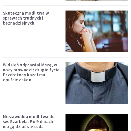
Skuteczna modlitwa w
sprawach trudnych i
beznadziejnych
W dzień odprawiał Mszę, w
nocy prowadził drugie życie.
Przełożony kazał mu
opuścić zakon
Niezawodna modlitwa do
św. Szarbela. Po 9 dniach
mogą dziać się cuda