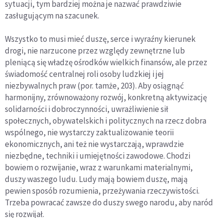
sytuacji, tym bardziej można je nazwać prawdziwie
zasługującym na szacunek.
Wszystko to musi mieć duszę, serce i wyraźny kierunek
drogi, nie narzucone przez względy zewnętrzne lub
pleniącą się władzę ośrodków wielkich finansów, ale przez
świadomość centralnej roli osoby ludzkiej i jej
niezbywalnych praw (por. tamże, 203). Aby osiągnąć
harmonijny, zrównoważony rozwój, konkretną aktywizację
solidarności i dobroczynności, uwrażliwienie sił
społecznych, obywatelskich i politycznych na rzecz dobra
wspólnego, nie wystarczy zaktualizowanie teorii
ekonomicznych, ani też nie wystarczają, wprawdzie
niezbędne, techniki i umiejętności zawodowe. Chodzi
bowiem o rozwijanie, wraz z warunkami materialnymi,
duszy waszego ludu. Ludy mają bowiem duszę, mają
pewien sposób rozumienia, przeżywania rzeczywistości.
Trzeba powracać zawsze do duszy swego narodu, aby naród
się rozwijał.