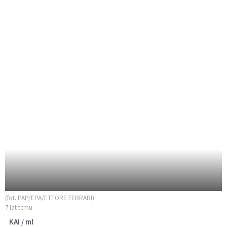
(fot. PAP/EPA/ETTORE FERRARI)
7 lat temu
KAI / ml