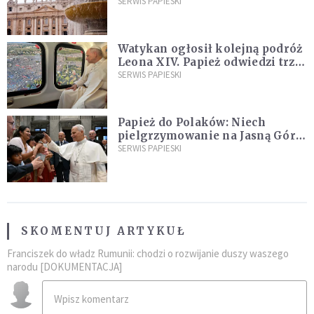
ją na nowo"
SERWIS PAPIESKI
Watykan ogłosił kolejną podróż
Leona XIV. Papież odwiedzi trzy
kraje Ameryki Południowej
SERWIS PAPIESKI
Papież do Polaków: Niech
pielgrzymowanie na Jasną Górę
umocni wiarę i nadzieję
SERWIS PAPIESKI
SKOMENTUJ ARTYKUŁ
Franciszek do władz Rumunii: chodzi o rozwijanie duszy waszego
narodu [DOKUMENTACJA]