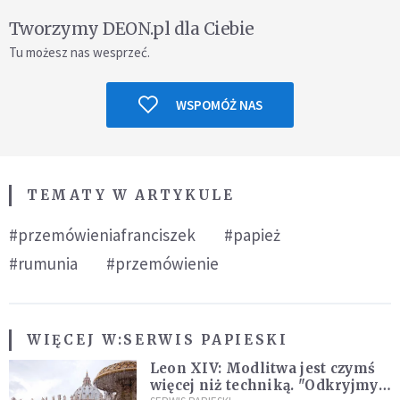
Tworzymy DEON.pl dla Ciebie
Tu możesz nas wesprzeć.
WSPOMÓŻ NAS
TEMATY W ARTYKULE
#przemówieniafranciszek
#papież
#rumunia
#przemówienie
WIĘCEJ W:
SERWIS PAPIESKI
Leon XIV: Modlitwa jest czymś
więcej niż techniką. "Odkryjmy