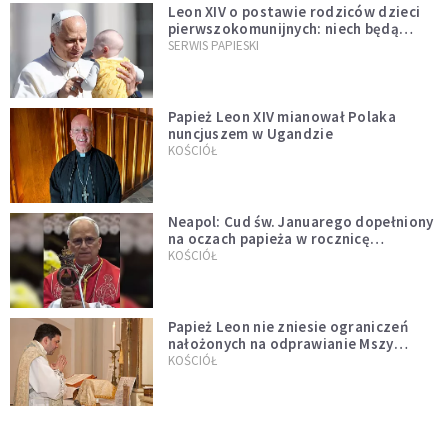
Leon XIV o postawie rodziców dzieci
pierwszokomunijnych: niech będą
przykładem
SERWIS PAPIESKI
Papież Leon XIV mianował Polaka
nuncjuszem w Ugandzie
KOŚCIÓŁ
Neapol: Cud św. Januarego dopełniony
na oczach papieża w rocznicę
pontyfikatu!
KOŚCIÓŁ
Papież Leon nie zniesie ograniczeń
nałożonych na odprawianie Mszy
trydenckiej. „Traditionis custodes”
KOŚCIÓŁ
zostaje w mocy
Papież Leon XIV w butach Nike. Zdjęcie