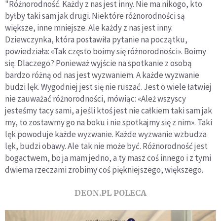
"Różnorodność. Każdy z nas jest inny. Nie ma nikogo, kto
byłby taki sam jak drugi. Niektóre różnorodności są
większe, inne mniejsze. Ale każdy z nas jest inny.
Dziewczynka, która postawiła pytanie na początku,
powiedziała: «Tak często boimy się różnorodności». Boimy
się. Dlaczego? Ponieważ wyjście na spotkanie z osobą
bardzo różną od nas jest wyzwaniem. A każde wyzwanie
budzi lęk. Wygodniej jest się nie ruszać. Jest o wiele łatwiej
nie zauważać różnorodności, mówiąc: «Ależ wszyscy
jesteśmy tacy sami, a jeśli ktoś jest nie całkiem taki sam jak
my, to zostawmy go na boku i nie spotkajmy się z nim». Taki
lęk powoduje każde wyzwanie. Każde wyzwanie wzbudza
lęk, budzi obawy. Ale tak nie może być. Różnorodność jest
bogactwem, bo ja mam jedno, a ty masz coś innego i z tymi
dwiema rzeczami zrobimy coś piękniejszego, większego.
DEON.PL POLECA