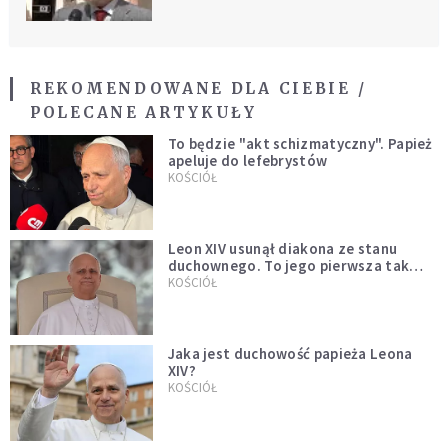
REKOMENDOWANE DLA CIEBIE /
POLECANE ARTYKUŁY
To będzie "akt schizmatyczny". Papież
apeluje do lefebrystów
KOŚCIÓŁ
Leon XIV usunął diakona ze stanu
duchownego. To jego pierwsza tak
bezprecedensowa decyzja
KOŚCIÓŁ
Jaka jest duchowość papieża Leona
XIV?
KOŚCIÓŁ