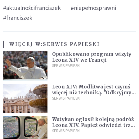
#aktualnościfranciszek
#niepełnosprawni
#franciszek
WIĘCEJ W:
SERWIS PAPIESKI
Opublikowano program wizyty
Leona XIV we Francji
SERWIS PAPIESKI
Leon XIV: Modlitwa jest czymś
więcej niż techniką. "Odkryjmy
ją na nowo"
SERWIS PAPIESKI
Watykan ogłosił kolejną podróż
Leona XIV. Papież odwiedzi trzy
kraje Ameryki Południowej
SERWIS PAPIESKI