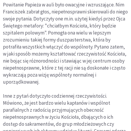
Powitanie Papieża w auli było owacyjne i wzruszające. Nim
Franciszek zabrał głos, niepełnosprawni skierowali do niego
swoje pytania. Dotyczyły one m.in. użytej kiedyś przez Ojca
Świętego metafory: "chciałbym Kościoła, który będzie
szpitalem polowym". Pomogła ona wielu w lepszym
zrozumieniu takiej formy duszpasterstwa, która by
potrafiła wszystkich włączyć do wspólnoty. Pytano zatem,
w jaki sposób możemy kształtować rzeczywistość Kościoła,
nie bojąc się różnorodności i stawiając w jej centrum osoby
niepełnosprawne, które z tej racji nie są doskonałe i często
wykraczają poza wizję wspólnoty normalnej i
uporządkowanej.
Inne z pytań dotyczyło codziennej rzeczywistości.
Mówiono, że jest bardzo wielu kapłanów i wspólnot
parafialnych z radością przyjmujących obecność
niepełnosprawnych w życiu Kościoła, dbających o ich
dostęp do sakramentów, do grup młodzieżowych czy
wspierających ich aktywny udział w liturgii. Czasami zdarza