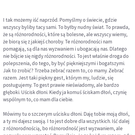
I tak możemy iść naprzód. Pomyślmy o świecie, gdzie
wszyscy byliby tacy sami. To byłby nudny świat. To prawda,
że są różnorodności, które są bolesne, ale wszyscy wiemy,
że biorą się z jakiejś choroby. Te różnorodności nam
pomagają, są dla nas wyzwaniem i ubogacają nas. Dlatego
nie bójcie się nigdy różnorodności. To jest właśnie droga do
polepszenia, do tego, by być piękniejszymi i bogatszymi.
Jak to zrobić? Trzeba zebrać razem to, co mamy. Zebrać
razem. Jest taki piękny gest, którym my, ludzie, się
posługujemy. To gest prawie nieświadomy, ale bardzo
głęboki. Uścisk dłoni. Kiedy ja komuś ściskam dłoń, czynię
wspólnym to, co mam dla ciebie.
Mówimy tu o szczerym uścisku dłoni. Daję tobie moją dłoń,
a ty mi dajesz swoją. I to jest dobre dla wszystkich. Iść dalej
z różnorodnością, bo różnorodność jest wyzwaniem, ale