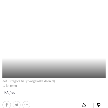
(fot. Grzegorz Gałązka/galazka.deon.pl)
10 lat temu
KAI/ ed