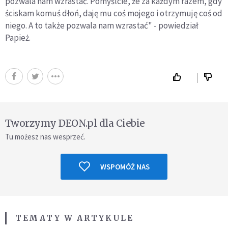
pozwala nam wzrastać. Pomyślcie, że za każdym razem, gdy
ściskam komuś dłoń, daję mu coś mojego i otrzymuję coś od
niego. A to także pozwala nam wzrastać" - powiedział
Papież.
Tworzymy DEON.pl dla Ciebie
Tu możesz nas wesprzeć.
WSPOMÓŻ NAS
TEMATY W ARTYKULE