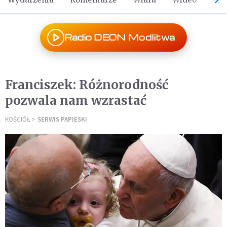
Radio DEON Modlitwa
Franciszek: Różnorodność
pozwala nam wzrastać
KOŚCIÓŁ
SERWIS PAPIESKI