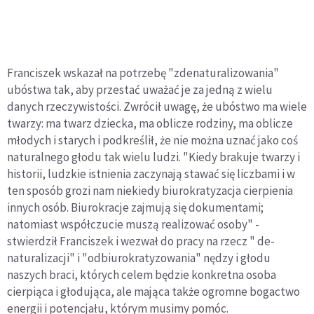
Franciszek wskazał na potrzebę "zdenaturalizowania"
ubóstwa tak, aby przestać uważać je za jedną z wielu
danych rzeczywistości. Zwrócił uwagę, że ubóstwo ma wiele
twarzy: ma twarz dziecka, ma oblicze rodziny, ma oblicze
młodych i starych i podkreślił, że nie można uznać jako coś
naturalnego głodu tak wielu ludzi. "Kiedy brakuje twarzy i
historii, ludzkie istnienia zaczynają stawać się liczbami i w
ten sposób grozi nam niekiedy biurokratyzacja cierpienia
innych osób. Biurokracje zajmują się dokumentami;
natomiast współczucie muszą realizować osoby" -
stwierdził Franciszek i wezwał do pracy na rzecz " de-
naturalizacji" i "odbiurokratyzowania" nędzy i głodu
naszych braci, których celem będzie konkretna osoba
cierpiąca i głodująca, ale mająca także ogromne bogactwo
energii i potencjału, którym musimy pomóc.