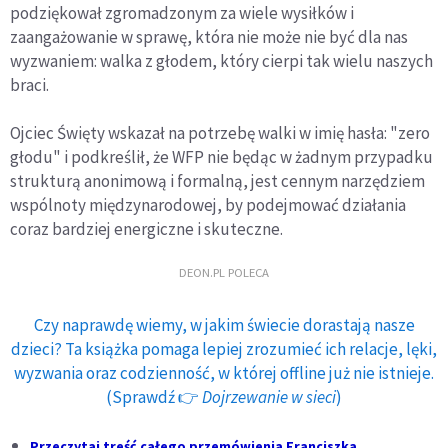
podziękował zgromadzonym za wiele wysiłków i
zaangażowanie w sprawę, która nie może nie być dla nas
wyzwaniem: walka z głodem, który cierpi tak wielu naszych
braci.
Ojciec Święty wskazał na potrzebę walki w imię hasła: "zero
głodu" i podkreślił, że WFP nie będąc w żadnym przypadku
strukturą anonimową i formalną, jest cennym narzędziem
wspólnoty międzynarodowej, by podejmować działania
coraz bardziej energiczne i skuteczne.
DEON.PL POLECA
Czy naprawdę wiemy, w jakim świecie dorastają nasze
dzieci? Ta książka pomaga lepiej zrozumieć ich relacje, lęki,
wyzwania oraz codzienność, w której offline już nie istnieje.
(Sprawdź 👉
Dojrzewanie w sieci
)
Przeczytaj treść całego przemówienia Franciszka