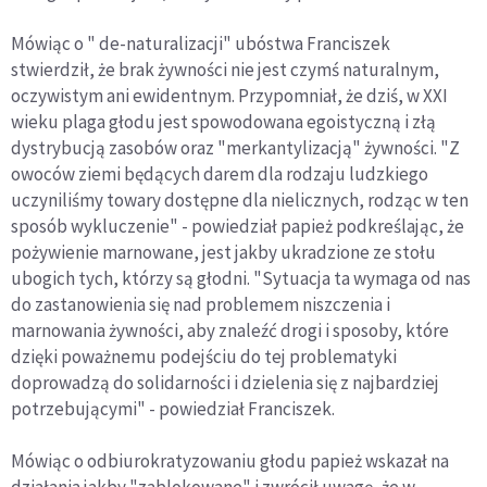
Mówiąc o " de-naturalizacji" ubóstwa Franciszek
stwierdził, że brak żywności nie jest czymś naturalnym,
oczywistym ani ewidentnym. Przypomniał, że dziś, w XXI
wieku plaga głodu jest spowodowana egoistyczną i złą
dystrybucją zasobów oraz "merkantylizacją" żywności. "Z
owoców ziemi będących darem dla rodzaju ludzkiego
uczyniliśmy towary dostępne dla nielicznych, rodząc w ten
sposób wykluczenie" - powiedział papież podkreślając, że
pożywienie marnowane, jest jakby ukradzione ze stołu
ubogich tych, którzy są głodni. "Sytuacja ta wymaga od nas
do zastanowienia się nad problemem niszczenia i
marnowania żywności, aby znaleźć drogi i sposoby, które
dzięki poważnemu podejściu do tej problematyki
doprowadzą do solidarności i dzielenia się z najbardziej
potrzebującymi" - powiedział Franciszek.
Mówiąc o odbiurokratyzowaniu głodu papież wskazał na