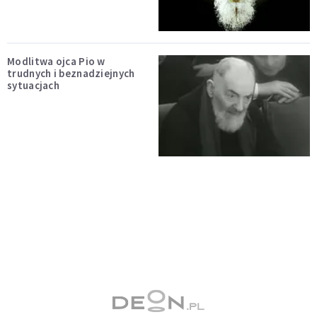
Modlitwa ojca Pio w
trudnych i beznadziejnych
sytuacjach