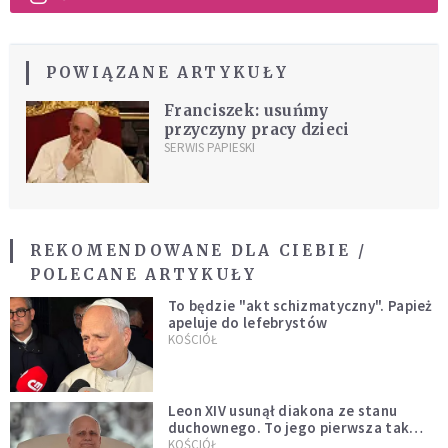
POWIĄZANE ARTYKUŁY
Franciszek: usuńmy
przyczyny pracy dzieci
SERWIS PAPIESKI
REKOMENDOWANE DLA CIEBIE /
POLECANE ARTYKUŁY
To będzie "akt schizmatyczny". Papież
apeluje do lefebrystów
KOŚCIÓŁ
Leon XIV usunął diakona ze stanu
duchownego. To jego pierwsza tak
bezprecedensowa decyzja
KOŚCIÓŁ