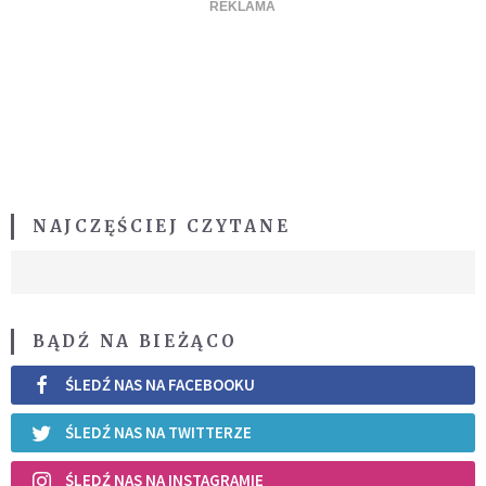
NAJCZĘŚCIEJ CZYTANE
BĄDŹ NA BIEŻĄCO
ŚLEDŹ NAS NA FACEBOOKU
ŚLEDŹ NAS NA TWITTERZE
ŚLEDŹ NAS NA INSTAGRAMIE