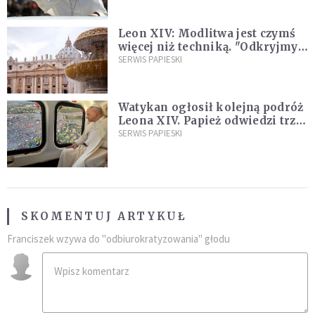
Leon XIV: Modlitwa jest czymś
więcej niż techniką. "Odkryjmy
ją na nowo"
SERWIS PAPIESKI
Watykan ogłosił kolejną podróż
Leona XIV. Papież odwiedzi trzy
kraje Ameryki Południowej
SERWIS PAPIESKI
SKOMENTUJ ARTYKUŁ
Franciszek wzywa do "odbiurokratyzowania" głodu