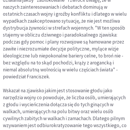
działania jakby "zablokowane" i zwrócił uwagę, że w
naszych zainteresowaniach i debatach dominują w
ostatnich czasach wojny i groźby konfliktu i dlatego w wielu
wypadkach zaakceptowano sytuację, że nie jest możliwa
dystrybucja żywności w strefach wojennych. "W ten sposób
stajemy w obliczu dziwnego i paradoksalnego zjawiska:
podczas gdy pomoc i plany rozwojowe są hamowane przez
zawiłe i niezrozumiałe decyzje polityczne, mylące wizje
ideologiczne lub niepokonalne bariery celne, to broń nie -
bez względu na to skąd pochodzi, krąży z arogancką i
niemal absolutną wolnością w wielu częściach świata" -
powiedział Franciszek.
Wskazał na zjawisko jakim jest stosowanie głodu jako
narzędzia wojny co powoduje, że liczba osób, umierających
z głodu i wycieńczenia dołącza się do tych ginących w
walkach, umierających na polu bitwy oraz wielu osób
cywilnych zabitych w walkach i zamachach. Dlatego pilnym
wzywaniem jest odbiurokratyzowanie tego wszystkiego, co