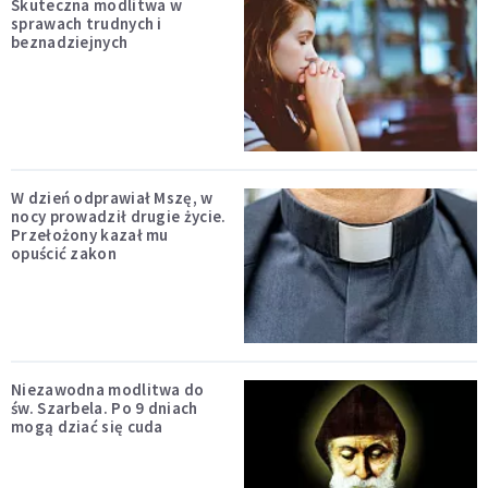
Skuteczna modlitwa w
sprawach trudnych i
beznadziejnych
W dzień odprawiał Mszę, w
nocy prowadził drugie życie.
Przełożony kazał mu
opuścić zakon
Niezawodna modlitwa do
św. Szarbela. Po 9 dniach
mogą dziać się cuda