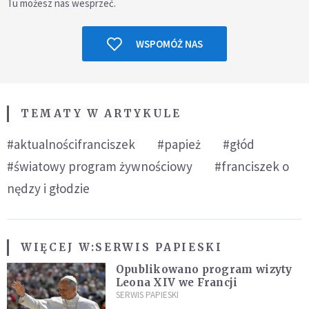
Tu możesz nas wesprzeć.
WSPOMÓŻ NAS
TEMATY W ARTYKULE
#aktualnościfranciszek
#papież
#głód
#światowy program żywnościowy
#franciszek o
nędzy i głodzie
WIĘCEJ W:
SERWIS PAPIESKI
Opublikowano program wizyty
Leona XIV we Francji
SERWIS PAPIESKI