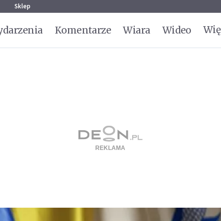
g
Sklep
Wię
darzenia
Komentarze
Wiara
Wideo