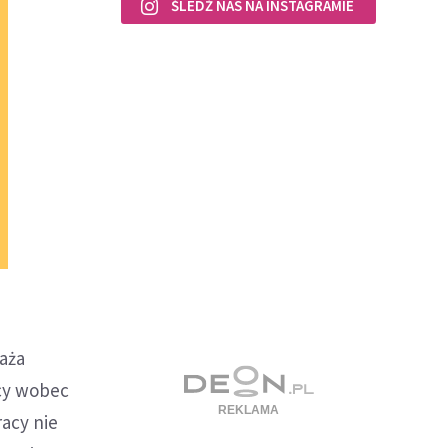
ŚLEDŹ NAS NA INSTAGRAMIE
raża
ocy wobec
racy nie