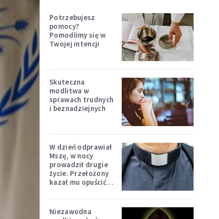
Potrzebujesz
pomocy?
Pomodlimy się w
Twojej intencji
Skuteczna
modlitwa w
sprawach trudnych
i beznadziejnych
W dzień odprawiał
Mszę, w nocy
prowadził drugie
życie. Przełożony
kazał mu opuścić
zakon
Niezawodna