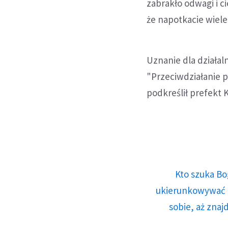
zabrakło odwagi i ci
że napotkacie wiele
Uznanie dla działaln
"Przeciwdziałanie p
podkreślił prefekt 
Kto szuka Bo
ukierunkowywać n
sobie, aż znaj