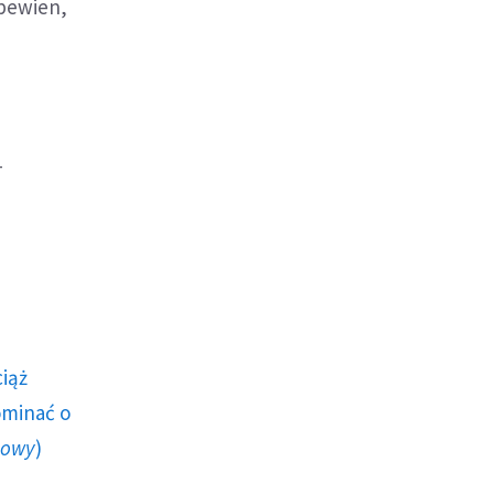
 pewien,
-
ciąż
ominać o
howy
)