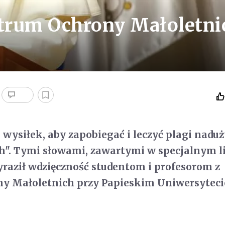
ntrum Ochrony Małoletni
 wysiłek, aby zapobiegać i leczyć plagi nadu
h". Tymi słowami, zawartymi w specjalnym li
yraził wdzięczność studentom i profesorom z
y Małoletnich przy Papieskim Uniwersyteci