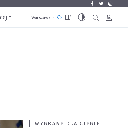
11
°
cej
Warszawa
WYBRANE DLA CIEBIE