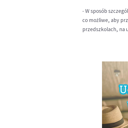
- W sposób szczegó
co możliwe, aby pr
przedszkolach, na u