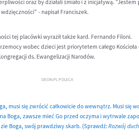
erpliwości oraz by działali śmiało i z inicjatywą. "Jestem
 wdzięczności" - napisał Franciszek.
ości tej placówki wyraził także kard. Fernando Filoni.
rzemocy wobec dzieci jest priorytetem całego Kościoła 
Kongregacji ds. Ewangelizacji Narodów.
DEON.PL POLECA
ga, musi się zwrócić całkowicie do wewnątrz. Musi się w
a Boga, zawsze mieć Go przed oczyma i wytrwale zap
dzie Boga, swój prawdziwy skarb. (Sprawdź:
Rozwój duc