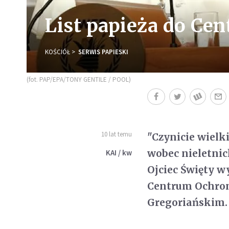
List papieża do Ce
KOŚCIÓŁ
SERWIS PAPIESKI
(fot. PAP/EPA/TONY GENTILE / POOL)
10 lat temu
"Czynicie wielki
wobec nieletnic
KAI / kw
Ojciec Święty w
Centrum Ochron
Gregoriańskim.