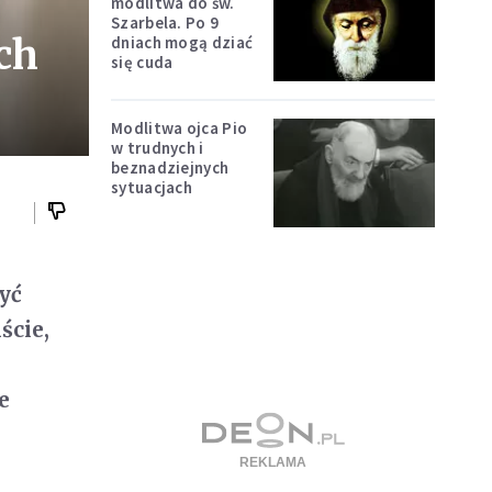
modlitwa do św.
Szarbela. Po 9
ch
dniach mogą dziać
się cuda
Modlitwa ojca Pio
w trudnych i
beznadziejnych
sytuacjach
żyć
ście,
e