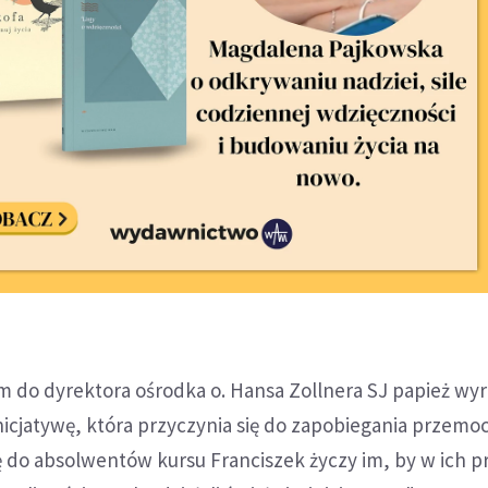
m do dyrektora ośrodka o. Hansa Zollnera SJ papież wy
nicjatywę, która przyczynia się do zapobiegania przem
ię do absolwentów kursu Franciszek życzy im, by w ich p