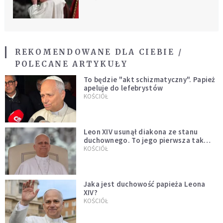
REKOMENDOWANE DLA CIEBIE /
POLECANE ARTYKUŁY
To będzie "akt schizmatyczny". Papież
apeluje do lefebrystów
KOŚCIÓŁ
Leon XIV usunął diakona ze stanu
duchownego. To jego pierwsza tak
bezprecedensowa decyzja
KOŚCIÓŁ
Jaka jest duchowość papieża Leona
XIV?
KOŚCIÓŁ