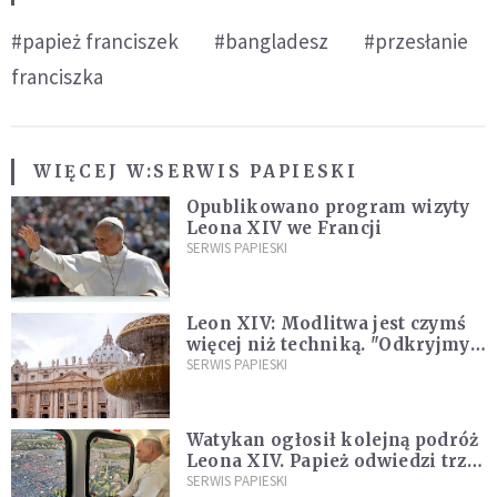
#papież franciszek
#bangladesz
#przesłanie
franciszka
WIĘCEJ W:
SERWIS PAPIESKI
Opublikowano program wizyty
Leona XIV we Francji
SERWIS PAPIESKI
Leon XIV: Modlitwa jest czymś
więcej niż techniką. "Odkryjmy
ją na nowo"
SERWIS PAPIESKI
Watykan ogłosił kolejną podróż
Leona XIV. Papież odwiedzi trzy
kraje Ameryki Południowej
SERWIS PAPIESKI