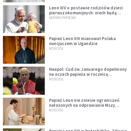
Leon XIV o postawie rodziców dzieci
pierwszokomunijnych: niech będą
przykładem
SERWIS PAPIESKI
Papież Leon XIV mianował Polaka
nuncjuszem w Ugandzie
KOŚCIÓŁ
Neapol: Cud św. Januarego dopełniony
na oczach papieża w rocznicę
pontyfikatu!
KOŚCIÓŁ
Papież Leon nie zniesie ograniczeń
nałożonych na odprawianie Mszy
trydenckiej. „Traditionis custodes”
KOŚCIÓŁ
zostaje w mocy
Papież Leon XIV w butach Nike. Zdjęcie