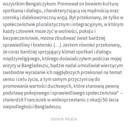
wszystkim Bengalczykom. Promował on bowiem kulturę
spotkania i dialogu, charakteryzującą się mądrością oraz
szeroką i dalekowzroczną wizją. Był przekonany, że tylko w
społeczeństwie pluralistycznym i integracyjnym, w którym
każdy człowiek może żyć w wolności, pokoju i
bezpieczeństwie, można zbudować świat bardziej
sprawiedliwy i braterski. (…) Jestem również przekonany,
że coraz bardziej sprzyjający klimat spotkań i dialogu
międzyreligijnego, którego doświadczyłem podczas mojej
wizyty w Bangladeszu, będzie nadal umożliwiał wierzącym
swobodne wyrażanie ich najgłębszych przekonań na temat
sensu i celu życia, a tym samym przyczyni się do
promowania wartości duchowych, które stanowią pewną
podstawę pokojowego i sprawiedliwego społeczeństwa“ –
stwierdził Franciszek w wideoprzesłaniu z okazji 50-lecia
niepodległości Bangladeszu.
DEON.PL POLECA