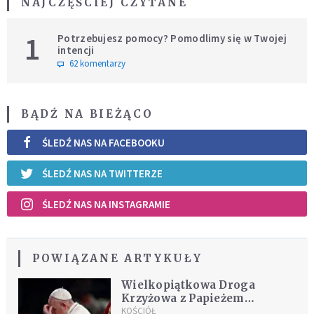
NAJCZĘŚCIEJ CZYTANE
1
Potrzebujesz pomocy? Pomodlimy się w Twojej
intencji
62 komentarzy
BĄDŹ NA BIEŻĄCO
ŚLEDŹ NAS NA FACEBOOKU
ŚLEDŹ NAS NA TWITTERZE
ŚLEDŹ NAS NA INSTAGRAMIE
POWIĄZANE ARTYKUŁY
Wielkopiątkowa Droga
Krzyżowa z Papieżem
ponownie w Watykanie
KOŚCIÓŁ