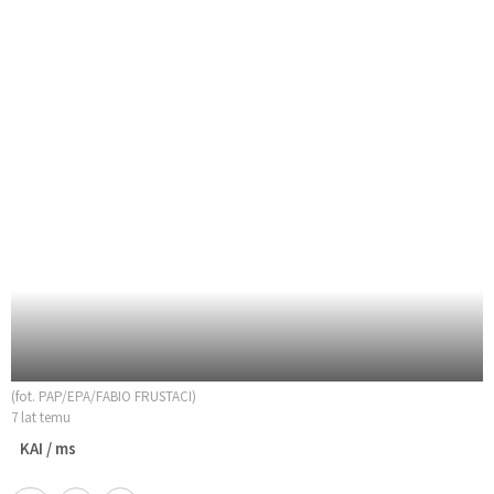
(fot. PAP/EPA/FABIO FRUSTACI)
7 lat temu
KAI / ms