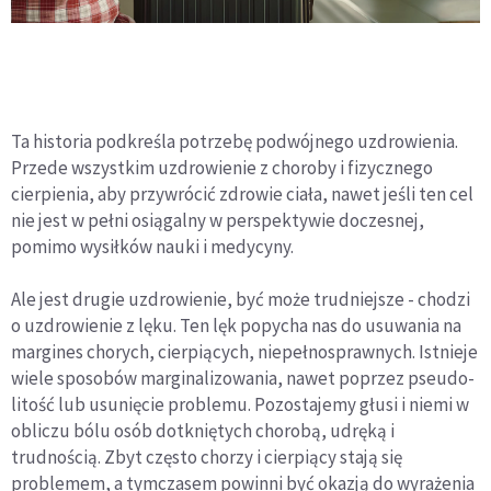
Ta historia podkreśla potrzebę podwójnego uzdrowienia.
Przede wszystkim uzdrowienie z choroby i fizycznego
cierpienia, aby przywrócić zdrowie ciała, nawet jeśli ten cel
nie jest w pełni osiągalny w perspektywie doczesnej,
pomimo wysiłków nauki i medycyny.
Ale jest drugie uzdrowienie, być może trudniejsze - chodzi
o uzdrowienie z lęku. Ten lęk popycha nas do usuwania na
margines chorych, cierpiących, niepełnosprawnych. Istnieje
wiele sposobów marginalizowania, nawet poprzez pseudo-
litość lub usunięcie problemu. Pozostajemy głusi i niemi w
obliczu bólu osób dotkniętych chorobą, udręką i
trudnością. Zbyt często chorzy i cierpiący stają się
problemem, a tymczasem powinni być okazją do wyrażenia