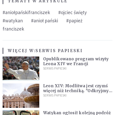
TEMATY W ARTYKULE
#aniołpańskifranciszek
#ojciec święty
#watykan
#anioł pański
#papież
franciszek
WIĘCEJ W:
SERWIS PAPIESKI
Opublikowano program wizyty
Leona XIV we Francji
SERWIS PAPIESKI
Leon XIV: Modlitwa jest czymś
więcej niż techniką. "Odkryjmy
ją na nowo"
SERWIS PAPIESKI
Watykan ogłosił kolejną podróż