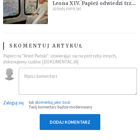
Leona XIV. Papież odwiedzi trzy
kraje Ameryki Południowej
SERWIS PAPIESKI
SKOMENTUJ ARTYKUŁ
Papież na "Anioł Pański": otwierając się na potrzeby innych,
dokonujemy cudów [DOKUMENTACJA]
Zaloguj się
lub
skomentuj jako Gość
Twój komentarz będzie moderowany
DODAJ KOMENTARZ