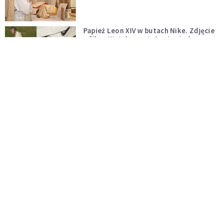
zostaje w mocy
Papież Leon XIV w butach Nike. Zdjęcie
z filmu Watykanu stało się viralem
WYDARZENIA