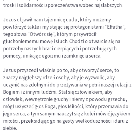
troski i solidarności społeczeństwa wobec najsłabszych.
Jezus objawił nam tajemnicę cudu, który możemy
powtórzyć także i my stając się protagonistami "Effatha",
tego słowa "Otwórz się", którym przywrócił
głuchoniememu mowę i słuch. Chodzi o otwarcie się na
potrzeby naszych braci cierpiących i potrzebujących
pomocy, unikając egoizmu i zamknięcia serca.
Jezus przyszedł właśnie po to, aby otworzyć serce, to
znaczy najgłębszy rdzeń osoby, aby je wyzwolić, aby
uczynić nas zdolnymi do przeżywania w pełni naszej relacji z
Bogiem i z innymi ludźmi. Stał się człowiekiem, aby
człowiek, wewnętrznie głuchy i niemy z powodu grzechu,
mógł usłyszeć głos Boga, głos Miłości, który przemawia do
jego serca, a tym samym nauczył się z kolei mówić językiem
miłości, przekładając go na gesty wielkoduszności i daru z
siebie.