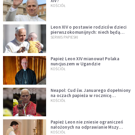
XIV?
KOŚCIÓŁ
Leon XIV o postawie rodziców dzieci
pierwszokomunijnych: niech będą
przykładem
SERWIS PAPIESKI
Papież Leon XIV mianował Polaka
nuncjuszem w Ugandzie
KOŚCIÓŁ
Neapol: Cud św. Januarego dopełniony
na oczach papieża w rocznicę
pontyfikatu!
KOŚCIÓŁ
Papież Leon nie zniesie ograniczeń
nałożonych na odprawianie Mszy
trydenckiej. „Traditionis custodes”
KOŚCIÓŁ