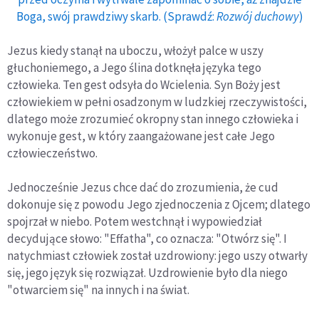
Boga, swój prawdziwy skarb. (Sprawdź:
Rozwój duchowy
)
Jezus kiedy stanął na uboczu, włożył palce w uszy
głuchoniemego, a Jego ślina dotknęła języka tego
człowieka. Ten gest odsyła do Wcielenia. Syn Boży jest
człowiekiem w pełni osadzonym w ludzkiej rzeczywistości,
dlatego może zrozumieć okropny stan innego człowieka i
wykonuje gest, w który zaangażowane jest całe Jego
człowieczeństwo.
Jednocześnie Jezus chce dać do zrozumienia, że cud
dokonuje się z powodu Jego zjednoczenia z Ojcem; dlatego
spojrzał w niebo. Potem westchnął i wypowiedział
decydujące słowo: "Effatha", co oznacza: "Otwórz się". I
natychmiast człowiek został uzdrowiony: jego uszy otwarły
się, jego język się rozwiązał. Uzdrowienie było dla niego
"otwarciem się" na innych i na świat.