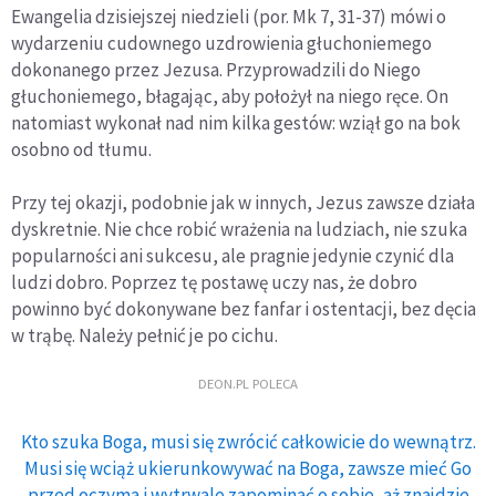
Ewangelia dzisiejszej niedzieli (por. Mk 7, 31-37) mówi o
wydarzeniu cudownego uzdrowienia głuchoniemego
dokonanego przez Jezusa. Przyprowadzili do Niego
głuchoniemego, błagając, aby położył na niego ręce. On
natomiast wykonał nad nim kilka gestów: wziął go na bok
osobno od tłumu.
Przy tej okazji, podobnie jak w innych, Jezus zawsze działa
dyskretnie. Nie chce robić wrażenia na ludziach, nie szuka
popularności ani sukcesu, ale pragnie jedynie czynić dla
ludzi dobro. Poprzez tę postawę uczy nas, że dobro
powinno być dokonywane bez fanfar i ostentacji, bez dęcia
w trąbę. Należy pełnić je po cichu.
DEON.PL POLECA
Kto szuka Boga, musi się zwrócić całkowicie do wewnątrz.
Musi się wciąż ukierunkowywać na Boga, zawsze mieć Go
przed oczyma i wytrwale zapominać o sobie, aż znajdzie