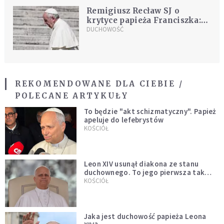
Remigiusz Recław SJ o
krytyce papieża Franciszka:
"jako Polacy powinniśmy się
DUCHOWOŚĆ
uderzyć w pierś"
REKOMENDOWANE DLA CIEBIE /
POLECANE ARTYKUŁY
To będzie "akt schizmatyczny". Papież
apeluje do lefebrystów
KOŚCIÓŁ
Leon XIV usunął diakona ze stanu
duchownego. To jego pierwsza tak
bezprecedensowa decyzja
KOŚCIÓŁ
Jaka jest duchowość papieża Leona