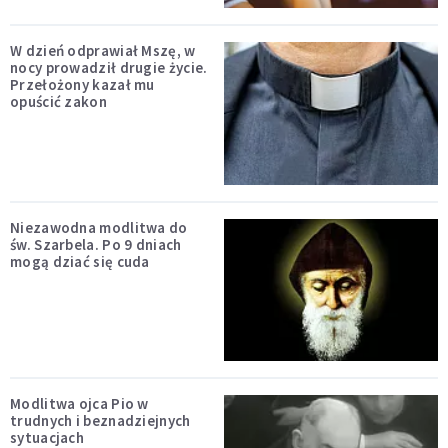
W dzień odprawiał Mszę, w
nocy prowadził drugie życie.
Przełożony kazał mu
opuścić zakon
Niezawodna modlitwa do
św. Szarbela. Po 9 dniach
mogą dziać się cuda
Modlitwa ojca Pio w
trudnych i beznadziejnych
sytuacjach