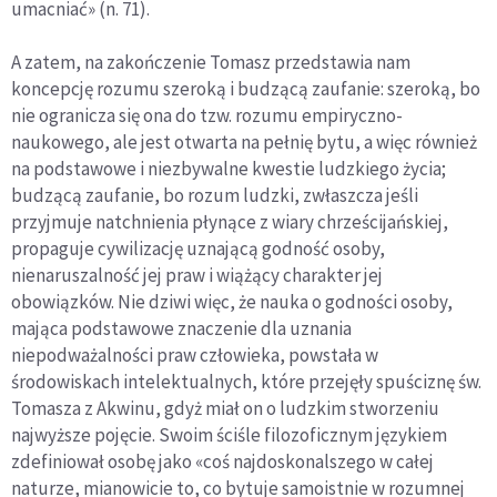
umacniać» (n. 71).
A zatem, na zakończenie Tomasz przedstawia nam
koncepcję rozumu szeroką i budzącą zaufanie: szeroką, bo
nie ogranicza się ona do tzw. rozumu empiryczno-
naukowego, ale jest otwarta na pełnię bytu, a więc również
na podstawowe i niezbywalne kwestie ludzkiego życia;
budzącą zaufanie, bo rozum ludzki, zwłaszcza jeśli
przyjmuje natchnienia płynące z wiary chrześcijańskiej,
propaguje cywilizację uznającą godność osoby,
nienaruszalność jej praw i wiążący charakter jej
obowiązków. Nie dziwi więc, że nauka o godności osoby,
mająca podstawowe znaczenie dla uznania
niepodważalności praw człowieka, powstała w
środowiskach intelektualnych, które przejęły spuściznę św.
Tomasza z Akwinu, gdyż miał on o ludzkim stworzeniu
najwyższe pojęcie. Swoim ściśle filozoficznym językiem
zdefiniował osobę jako «coś najdoskonalszego w całej
naturze, mianowicie to, co bytuje samoistnie w rozumnej