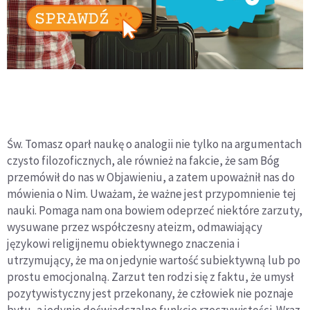
Św. Tomasz oparł naukę o analogii nie tylko na argumentach
czysto filozoficznych, ale również na fakcie, że sam Bóg
przemówił do nas w Objawieniu, a zatem upoważnił nas do
mówienia o Nim. Uważam, że ważne jest przypomnienie tej
nauki. Pomaga nam ona bowiem odeprzeć niektóre zarzuty,
wysuwane przez współczesny ateizm, odmawiający
językowi religijnemu obiektywnego znaczenia i
utrzymujący, że ma on jedynie wartość subiektywną lub po
prostu emocjonalną. Zarzut ten rodzi się z faktu, że umysł
pozytywistyczny jest przekonany, że człowiek nie poznaje
bytu, a jedynie doświadczalne funkcje rzeczywistości. Wraz