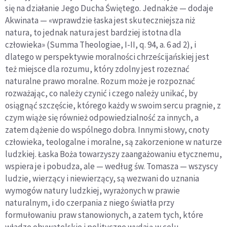
się na działanie Jego Ducha Świętego. Jednakże — dodaje
Akwinata — «wprawdzie łaska jest skuteczniejsza niż
natura, to jednak natura jest bardziej istotna dla
człowieka» (Summa Theologiae, I-II, q. 94, a. 6 ad 2), i
dlatego w perspektywie moralności chrześcijańskiej jest
też miejsce dla rozumu, który zdolny jest rozeznać
naturalne prawo moralne. Rozum może je rozpoznać
rozważając, co należy czynić i czego należy unikać, by
osiągnąć szczęście, którego każdy w swoim sercu pragnie, z
czym wiąże się również odpowiedzialność za innych, a
zatem dążenie do wspólnego dobra. Innymi słowy, cnoty
człowieka, teologalne i moralne, są zakorzenione w naturze
ludzkiej. Łaska Boża towarzyszy zaangażowaniu etycznemu,
wspiera je i pobudza, ale — według św. Tomasza — wszyscy
ludzie, wierzący i niewierzący, są wezwani do uznania
wymogów natury ludzkiej, wyrażonych w prawie
naturalnym, i do czerpania z niego światła przy
formułowaniu praw stanowionych, a zatem tych, które
władze obywatelskie i polityczne wydają w celu