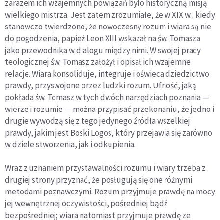
zarazem ich wzajemnych powiązań było historyczną misją
wielkiego mistrza. Jest zatem zrozumiałe, że w XIX w., kiedy
stanowczo twierdzono, że nowoczesny rozum i wiara są nie
do pogodzenia, papież Leon XIII wskazał na św. Tomasza
jako przewodnika w dialogu między nimi. W swojej pracy
teologicznej św. Tomasz założył i opisał ich wzajemne
relacje. Wiara konsoliduje, integruje i oświeca dziedzictwo
prawdy, przyswojone przez ludzki rozum. Ufność, jaką
pokłada św. Tomasz w tych dwóch narzędziach poznania —
wierze i rozumie — można przypisać przekonaniu, że jedno i
drugie wywodzą się z tego jedynego źródła wszelkiej
prawdy, jakim jest Boski Logos, który przejawia się zarówno
w dziele stworzenia, jak i odkupienia.
Wraz z uznaniem przystawalności rozumu i wiary trzeba z
drugiej strony przyznać, że posługują się one różnymi
metodami poznawczymi. Rozum przyjmuje prawdę na mocy
jej wewnętrznej oczywistości, pośredniej bądź
bezpośredniej; wiara natomiast przyjmuje prawdę ze