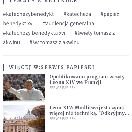
TEMATY W ARTYKULE
#katechezybenedykt
#katecheza
#papież
benedykt xvi
#audiencja generalna
#katechezy benedykta xvi
#święty tomasz z
akwinu
#św tomasz z akwinu
WIĘCEJ W:
SERWIS PAPIESKI
Opublikowano program wizyty
Leona XIV we Francji
SERWIS PAPIESKI
Leon XIV: Modlitwa jest czymś
więcej niż techniką. "Odkryjmy
ją na nowo"
SERWIS PAPIESKI