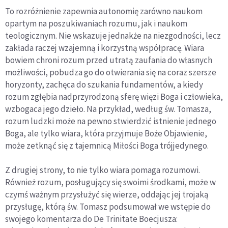
To rozróżnienie zapewnia autonomię zarówno naukom
opartym na poszukiwaniach rozumu, jak i naukom
teologicznym. Nie wskazuje jednakże na niezgodności, lecz
zakłada raczej wzajemną i korzystną współpracę. Wiara
bowiem chroni rozum przed utratą zaufania do własnych
możliwości, pobudza go do otwierania się na coraz szersze
horyzonty, zachęca do szukania fundamentów, a kiedy
rozum zgłębia nadprzyrodzoną sferę więzi Boga i człowieka,
wzbogaca jego dzieło. Na przykład, według św. Tomasza,
rozum ludzki może na pewno stwierdzić istnienie jednego
Boga, ale tylko wiara, która przyjmuje Boże Objawienie,
może zetknąć się z tajemnicą Miłości Boga trójjedynego.
Z drugiej strony, to nie tylko wiara pomaga rozumowi.
Również rozum, posługujący się swoimi środkami, może w
czymś ważnym przysłużyć się wierze, oddając jej trojaką
przysługę, którą św. Tomasz podsumował we wstępie do
swojego komentarza do De Trinitate Boecjusza: