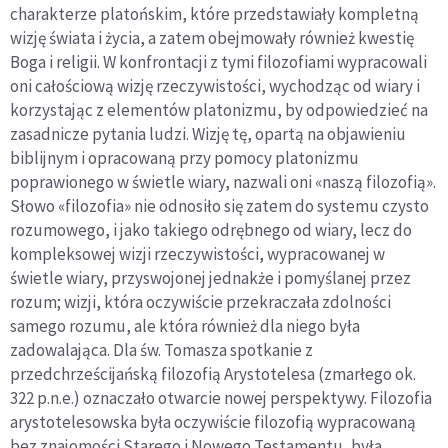
charakterze platońskim, które przedstawiały kompletną
wizję świata i życia, a zatem obejmowały również kwestię
Boga i religii. W konfrontacji z tymi filozofiami wypracowali
oni całościową wizję rzeczywistości, wychodząc od wiary i
korzystając z elementów platonizmu, by odpowiedzieć na
zasadnicze pytania ludzi. Wizję tę, opartą na objawieniu
biblijnym i opracowaną przy pomocy platonizmu
poprawionego w świetle wiary, nazwali oni «naszą filozofią».
Słowo «filozofia» nie odnosiło się zatem do systemu czysto
rozumowego, i jako takiego odrębnego od wiary, lecz do
kompleksowej wizji rzeczywistości, wypracowanej w
świetle wiary, przyswojonej jednakże i pomyślanej przez
rozum; wizji, która oczywiście przekraczała zdolności
samego rozumu, ale która również dla niego była
zadowalająca. Dla św. Tomasza spotkanie z
przedchrześcijańską filozofią Arystotelesa (zmarłego ok.
322 p.n.e.) oznaczało otwarcie nowej perspektywy. Filozofia
arystotelesowska była oczywiście filozofią wypracowaną
bez znajomości Starego i Nowego Testamentu, była