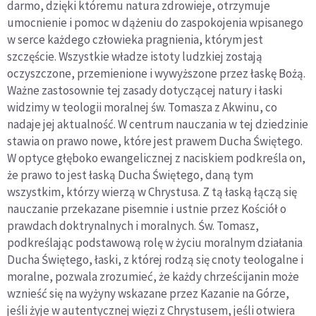
darmo, dzięki któremu natura zdrowieje, otrzymuje
umocnienie i pomoc w dążeniu do zaspokojenia wpisanego
w serce każdego człowieka pragnienia, którym jest
szczęście. Wszystkie władze istoty ludzkiej zostają
oczyszczone, przemienione i wywyższone przez łaskę Bożą.
Ważne zastosownie tej zasady dotyczącej natury i łaski
widzimy w teologii moralnej św. Tomasza z Akwinu, co
nadaje jej aktualność. W centrum nauczania w tej dziedzinie
stawia on prawo nowe, które jest prawem Ducha Świętego.
W optyce głęboko ewangelicznej z naciskiem podkreśla on,
że prawo to jest łaską Ducha Świętego, daną tym
wszystkim, którzy wierzą w Chrystusa. Z tą łaską łączą się
nauczanie przekazane pisemnie i ustnie przez Kościół o
prawdach doktrynalnych i moralnych. Św. Tomasz,
podkreślając podstawową rolę w życiu moralnym działania
Ducha Świętego, łaski, z której rodzą się cnoty teologalne i
moralne, pozwala zrozumieć, że każdy chrześcijanin może
wznieść się na wyżyny wskazane przez Kazanie na Górze,
jeśli żyje w autentycznej więzi z Chrystusem, jeśli otwiera