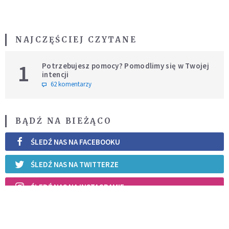
NAJCZĘŚCIEJ CZYTANE
1
Potrzebujesz pomocy? Pomodlimy się w Twojej
intencji
62 komentarzy
BĄDŹ NA BIEŻĄCO
ŚLEDŹ NAS NA FACEBOOKU
ŚLEDŹ NAS NA TWITTERZE
ŚLEDŹ NAS NA INSTAGRAMIE
REKOMENDOWANE DLA CIEBIE /