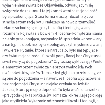
wyjaśnieniem świata bez Objawienia, odwołującym się
wyłącznie do rozumu. I ta jej konsekwentna racjonalność
była przekonująca. Stara forma «naszej filozofii» ojców
straciła zatem rację bytu. Należało na nowo przemyśleć
relację zachodzącą między filozofią i teologią, wiarą i
rozumem. Pojawiła się bowiem «filozofia» kompletna i sama
z siebie przekonująca, racjonalność uprzednia wobec wiary,
a następnie obok niej była «teologia», czyli myślenie z wiarą
i w wierze. Pytanie, które się narzucało, było następujące:
czy świat racjonalności, filozofii pomyślanej bez Chrystusa i
świat wiary są do pogodzenia? Czy też się wykluczają? Wiele
elementów przemawiało za nieprzystawalnością tych
dwóch światów, ale św. Tomasz był głęboko przekonany, że
są one do pogodzenia — a nawet, że filozofia wypracowana
bez znajomości Chrystusa niejako czekała na światło
Jezusa, które ją mogło dopełnić. To była właśnie ta wielka
«przygoda», jaka spotkała św. Tomasza i określiła jego drogę
jako myśliciela. Wykazanie odrębności filozofii i teologii, a