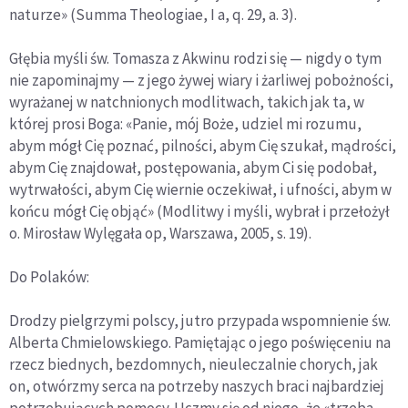
naturze» (Summa Theologiae, I a, q. 29, a. 3).
Głębia myśli św. Tomasza z Akwinu rodzi się — nigdy o tym
nie zapominajmy — z jego żywej wiary i żarliwej pobożności,
wyrażanej w natchnionych modlitwach, takich jak ta, w
której prosi Boga: «Panie, mój Boże, udziel mi rozumu,
abym mógł Cię poznać, pilności, abym Cię szukał, mądrości,
abym Cię znajdował, postępowania, abym Ci się podobał,
wytrwałości, abym Cię wiernie oczekiwał, i ufności, abym w
końcu mógł Cię objąć» (Modlitwy i myśli, wybrał i przełożył
o. Mirosław Wylęgała op, Warszawa, 2005, s. 19).
Do Polaków:
Drodzy pielgrzymi polscy, jutro przypada wspomnienie św.
Alberta Chmielowskiego. Pamiętając o jego poświęceniu na
rzecz biednych, bezdomnych, nieuleczalnie chorych, jak
on, otwórzmy serca na potrzeby naszych braci najbardziej
potrzebujących pomocy. Uczmy się od niego, że «trzeba