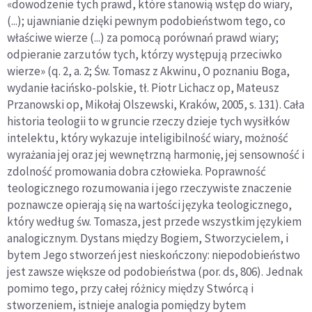
«dowodzenie tych prawd, które stanowią wstęp do wiary,
(...); ujawnianie dzięki pewnym podobieństwom tego, co
właściwe wierze (...) za pomocą porównań prawd wiary;
odpieranie zarzutów tych, którzy występują przeciwko
wierze» (q. 2, a. 2; Św. Tomasz z Akwinu, O poznaniu Boga,
wydanie łacińsko-polskie, tł. Piotr Lichacz op, Mateusz
Przanowski op, Mikołaj Olszewski, Kraków, 2005, s. 131). Cała
historia teologii to w gruncie rzeczy dzieje tych wysiłków
intelektu, który wykazuje inteligibilność wiary, możność
wyrażania jej oraz jej wewnętrzną harmonię, jej sensowność i
zdolność promowania dobra człowieka. Poprawność
teologicznego rozumowania i jego rzeczywiste znaczenie
poznawcze opierają się na wartości języka teologicznego,
który według św. Tomasza, jest przede wszystkim językiem
analogicznym. Dystans między Bogiem, Stworzycielem, i
bytem Jego stworzeń jest nieskończony: niepodobieństwo
jest zawsze większe od podobieństwa (por. ds, 806). Jednak
pomimo tego, przy całej różnicy między Stwórcą i
stworzeniem, istnieje analogia pomiędzy bytem