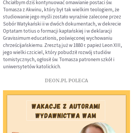
Chciałbym dziś kontynuować omawianie postaci św.
Tomasza z Akwinu, który był tak wielkim teologiem, że
studiowanie jego myśli zostało wyraźnie zalecone przez
Sobór Watykański ii w dwóch dokumentach, w dekrecie
Optatam totius o formacji kapłańskiej i w deklaracji
Gravissimum educationis, poświęconej wychowaniu
chrześcijańskiemu. Zresztą już w 1880 r. papież Leon XIII,
jego wielki czciciel, który pobudził rozwój studiów
tomistycznych, ogłosił św. Tomasza patronem szkół i
uniwersytetów katolickich.
DEON.PL POLECA