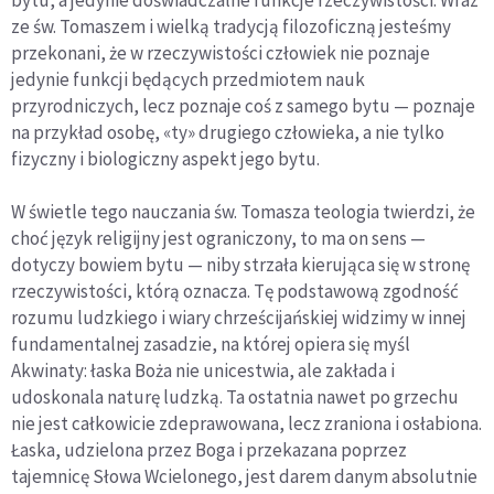
ze św. Tomaszem i wielką tradycją filozoficzną jesteśmy
przekonani, że w rzeczywistości człowiek nie poznaje
jedynie funkcji będących przedmiotem nauk
przyrodniczych, lecz poznaje coś z samego bytu — poznaje
na przykład osobę, «ty» drugiego człowieka, a nie tylko
fizyczny i biologiczny aspekt jego bytu.
W świetle tego nauczania św. Tomasza teologia twierdzi, że
choć język religijny jest ograniczony, to ma on sens —
dotyczy bowiem bytu — niby strzała kierująca się w stronę
rzeczywistości, którą oznacza. Tę podstawową zgodność
rozumu ludzkiego i wiary chrześcijańskiej widzimy w innej
fundamentalnej zasadzie, na której opiera się myśl
Akwinaty: łaska Boża nie unicestwia, ale zakłada i
udoskonala naturę ludzką. Ta ostatnia nawet po grzechu
nie jest całkowicie zdeprawowana, lecz zraniona i osłabiona.
Łaska, udzielona przez Boga i przekazana poprzez
tajemnicę Słowa Wcielonego, jest darem danym absolutnie