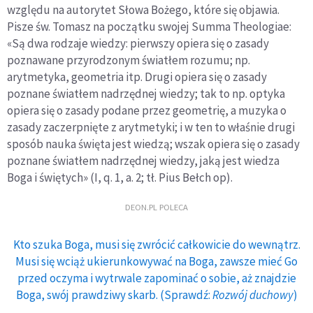
względu na autorytet Słowa Bożego, które się objawia.
Pisze św. Tomasz na początku swojej Summa Theologiae:
«Są dwa rodzaje wiedzy: pierwszy opiera się o zasady
poznawane przyrodzonym światłem rozumu; np.
arytmetyka, geometria itp. Drugi opiera się o zasady
poznane światłem nadrzędnej wiedzy; tak to np. optyka
opiera się o zasady podane przez geometrię, a muzyka o
zasady zaczerpnięte z arytmetyki; i w ten to właśnie drugi
sposób nauka święta jest wiedzą; wszak opiera się o zasady
poznane światłem nadrzędnej wiedzy, jaką jest wiedza
Boga i świętych» (I, q. 1, a. 2; tł. Pius Bełch op).
DEON.PL POLECA
Kto szuka Boga, musi się zwrócić całkowicie do wewnątrz.
Musi się wciąż ukierunkowywać na Boga, zawsze mieć Go
przed oczyma i wytrwale zapominać o sobie, aż znajdzie
Boga, swój prawdziwy skarb. (Sprawdź:
Rozwój duchowy
)