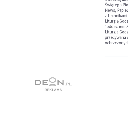
Świętego Pio
News, Papież
z technikami
Liturgię God
"oddechem ży
Liturgia Godz
przeżywana 
ochrzczonych