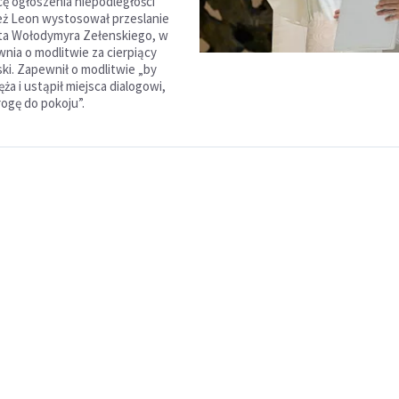
cę ogłoszenia niepodległości
eż Leon wystosował przeslanie
ta Wołodymyra Zełenskiego, w
nia o modlitwie za cierpiący
ski. Zapewnił o modlitwie „by
ęża i ustąpił miejsca dialogowi,
rogę do pokoju”.