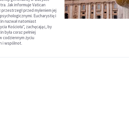
tra. Jak informuje Vatican
 przestrzegł przed myleniem jej
 psychologicznymi. Eucharystię i
zin nazwał natomiast
cia Kościoła", zachęcając, by
in była coraz pełniej
w codziennym życiu
 i wspólnot.