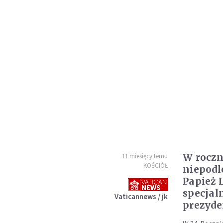
W roczn
11 miesięcy temu
KOŚCIÓŁ
niepodl
Papież 
specjal
Vaticannews / jk
prezyde