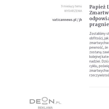
Papież 
9 miesięcy temu
WYDARZENIA
Zmartw
odpowia
vaticannews.pl / jh
pragnie
Zostaliśmy s
obfitości, j
zmartwychwst
pewność, że 
zostaną zawi
kolejnej kat
nadziei. Dziś
cyklu, pośw
zmartwychwst
rzeczywistoś