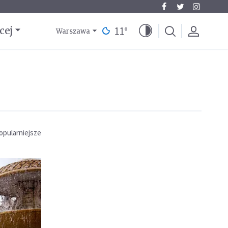
11
°
cej
Warszawa
opularniejsze