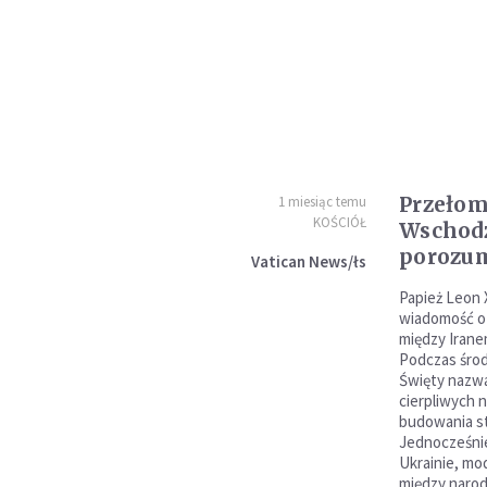
Przełom
1 miesiąc temu
KOŚCIÓŁ
Wschodz
porozu
Vatican News/łs
Papież Leon 
wiadomość o
między Irane
Podczas środ
Święty nazw
cierpliwych n
budowania st
Jednocześnie
Ukrainie, mo
między narod