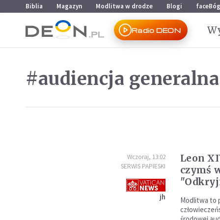
Przejdź do menu głównego
Przejdź do treści
Biblia
Magazyn
Modlitwa w drodze
Blogi
faceBó
Wy
Radio DEON
#audiencja generalna
Leon XI
Wczoraj, 13:02
SERWIS PAPIESKI
czymś w
"Odkryj
jh
Modlitwa to
człowieczeń
środowej aud