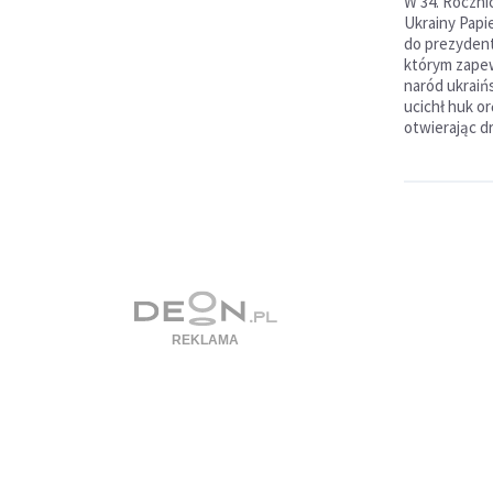
W 34. Roczni
Ukrainy Papi
do prezyden
którym zapew
naród ukraiń
ucichł huk or
otwierając d