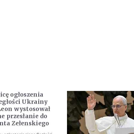
icę ogłoszenia
egłości Ukrainy
Leon wystosował
ne przesłanie do
nta Zełenskiego