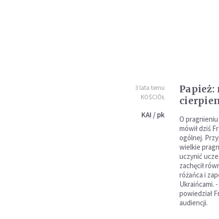
Papież:
3 lata temu
KOŚCIÓŁ
cierpie
KAI / pk
O pragnieniu
mówił dziś F
ogólnej. Prz
wielkie prag
uczynić uczes
zachęcił rów
różańca i zap
Ukraińcami. -
powiedział F
audiencji.