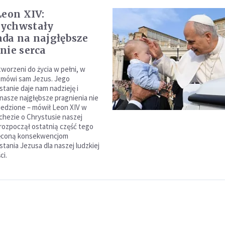
Leon XIV:
ychwstały
da na najgłębsze
nie serca
tworzeni do życia w pełni, w
ak mówi sam Jezus. Jego
anie daje nam nadzieję i
nasze najgłębsze pragnienia nie
edzione – mówił Leon XIV w
echezie o Chrystusie naszej
 rozpoczął ostatnią część tego
ięconą konsekwencjom
ania Jezusa dla naszej ludzkiej
ci.