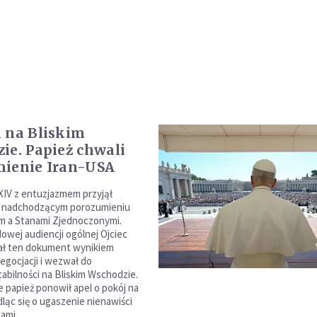
 na Bliskim
ie. Papież chwali
mienie Iran-USA
XIV z entuzjazmem przyjął
 nadchodzącym porozumieniu
m a Stanami Zjednoczonymi.
owej audiencji ogólnej Ojciec
ał ten dokument wynikiem
egocjacji i wezwał do
abilności na Bliskim Wschodzie.
 papież ponowił apel o pokój na
dląc się o ugaszenie nienawiści
ami.