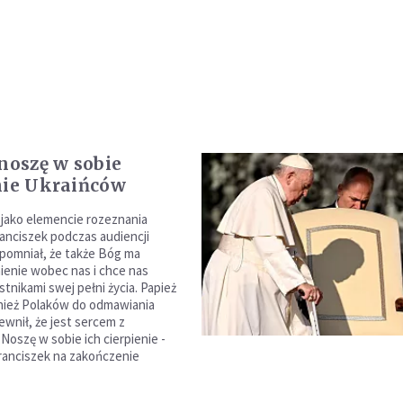
 noszę w sobie
nie Ukraińców
 jako elemencie rozeznania
ranciszek podczas audiencji
ypomniał, że także Bóg ma
nienie wobec nas i chce nas
tnikami swej pełni życia. Papież
nież Polaków do odmawiania
ewnił, że jest sercem z
 Noszę w sobie ich cierpienie -
ranciszek na zakończenie