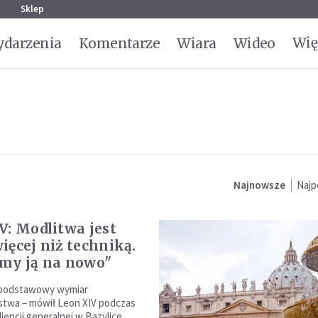
g
Sklep
Wię
darzenia
Komentarze
Wiara
Wideo
Najnowsze
Najp
V: Modlitwa jest
ięcej niż techniką.
my ją na nowo"
 podstawowy wymiar
stwa – mówił Leon XIV podczas
iencji generalnej w Bazylice