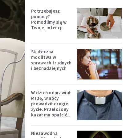
Potrzebujesz
pomocy?
Pomodlimy się w
Twojej intencji
Skuteczna
modlitwa w
sprawach trudnych
i beznadziejnych
W dzień odprawiał
Mszę, w nocy
prowadził drugie
życie. Przełożony
kazał mu opuścić
zakon
Niezawodna