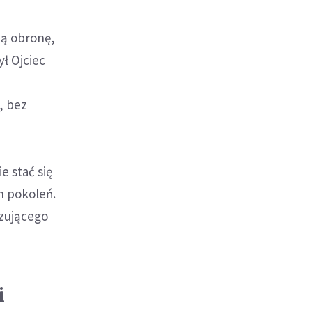
zą obronę,
ł Ojciec
, bez
e stać się
h pokoleń.
izującego
i