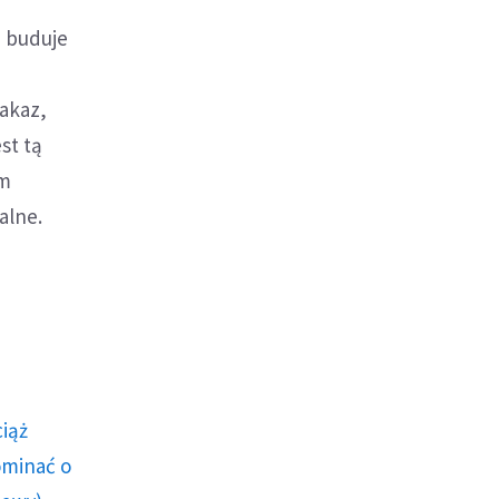
z buduje
nakaz,
st tą
ym
alne.
ciąż
ominać o