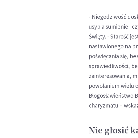
- Niegodziwość dosk
usypia sumienie i c
Święty. - Starość je
nastawionego na pr
poświęcania się, b
sprawiedliwości, be
zainteresowania, my
powołaniem wielu os
Błogosławieństwo B
charyzmatu – wskaz
Nie głosić 