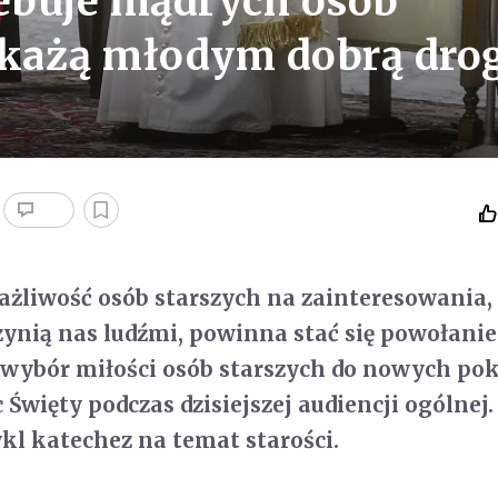
zebuje mądrych osób
skażą młodym dobrą dro
ażliwość osób starszych na zainteresowania, 
czynią nas ludźmi, powinna stać się powołani
to wybór miłości osób starszych do nowych po
c Święty podczas dzisiejszej audiencji ogólnej.
l katechez na temat starości.