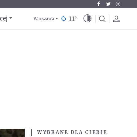
11
°
cej
Warszawa
WYBRANE DLA CIEBIE