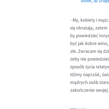
sobie, aż znaj
- My, kobiety i męż
się obrażają, zate
by powiedzieć inny
być jak dobre wino,
złe. Zwracam się dz
żeby nie powiedzie
sposób życia relaty
Idźmy naprzód, świa
mądrych osób starsz
zakończenie swojej