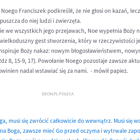
 Noego Franciszek podkreślił, że nie głosi on kazań, lec
puszcza do niej ludzi i zwierzęta.
ycie we wszystkich jego przejawach, Noe wypełnia Boży 
 wielkoduszny gest stworzenia, który w rzeczywistości je
inspiruje Boży nakaz: nowym błogosławieństwem, now
dz 8, 15-9, 17). Powołanie Noego pozostaje zawsze aktu
owinien nadal wstawiać się za nami. - mówił papież.
DEON.PL POLECA
ga, musi się zwrócić całkowicie do wewnątrz. Musi się w
a Boga, zawsze mieć Go przed oczyma i wytrwale zap