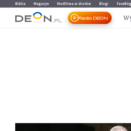
Przejdź do menu głównego
Przejdź do treści
Biblia
Magazyn
Modlitwa w drodze
Blogi
faceBó
Wy
Radio DEON