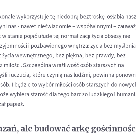
onale wykorzystuje tę niedobrą beztroskę: osłabia nas
zyni nas - nawet nieświadomie – współwinnymi – zauważy
st w stanie pojąć ułudę tej normalizacji życia obsesyjnie
zyjemności i pozbawionego wnętrza: życia bez myślenia
ez życia wewnętrznego, bez piękna, bez prawdy, bez
z miłości. Szczególna wrażliwość osób starszych na
śli i uczucia, które czynią nas ludźmi, powinna ponowni
ób. I będzie to wybór miłości osób starszych do nowyc
oże wybiera starość dla tego bardzo ludzkiego i human
ał papież.
kazań, ale budować arkę gościnnośc