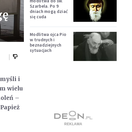
modlitwa do św.
Szarbela. Po 9
gę
dniach mogą dziać
się cuda
Modlitwa ojca Pio
w trudnych i
beznadziejnych
sytuacjach
myśli i
em wielu
koleń –
 Papież