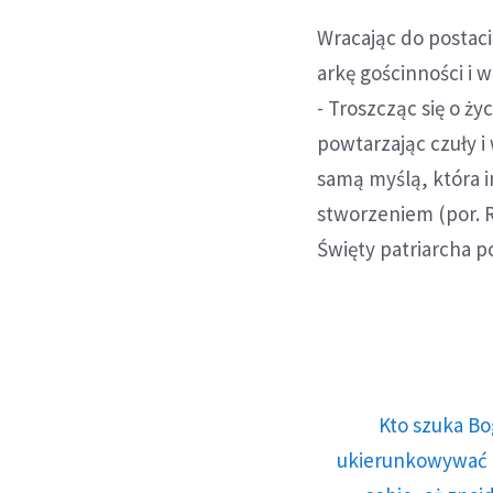
Wracając do postaci
arkę gościnności i w
- Troszcząc się o ż
powtarzając czuły i
samą myślą, która 
stworzeniem (por. R
Święty patriarcha p
Kto szuka Bo
ukierunkowywać n