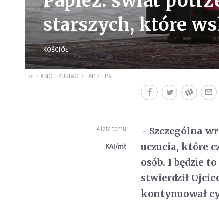
Papież: świat potr
starszych, które w
KOŚCIÓŁ
Fot. FABIO FRUSTACI / PAP / EPA
4 lata temu
- Szczególna wr
uczucia, które 
KAI/mł
osób. I będzie 
stwierdził Ojcie
kontynuował cyk