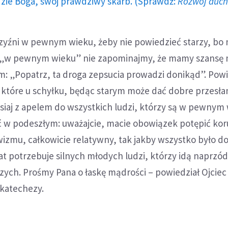
dzie Boga, swój prawdziwy skarb. (Sprawdź:
Rozwój duc
czyźni w pewnym wieku, żeby nie powiedzieć starzy, bo 
m „w pewnym wieku” nie zapominajmy, że mamy szansę 
m: „Popatrz, ta droga zepsucia prowadzi donikąd”. Pow
 które u schyłku, będąc starym może dać dobre przesłan
isiaj z apelem do wszystkich ludzi, którzy są w pewnym
ć w podeszłym: uważajcie, macie obowiązek potępić kor
wizmu, całkowicie relatywny, tak jakby wszystko było d
t potrzebuje silnych młodych ludzi, którzy idą naprzód,
ych. Prośmy Pana o łaskę mądrości – powiedział Ojciec
 katechezy.