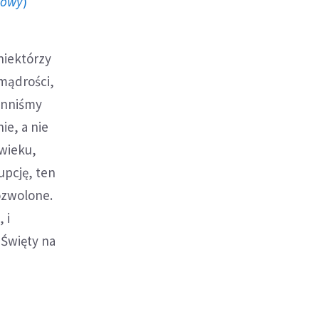
howy
)
niektórzy
mądrości,
inniśmy
ie, a nie
 wieku,
upcję, ten
ozwolone.
 i
 Święty na