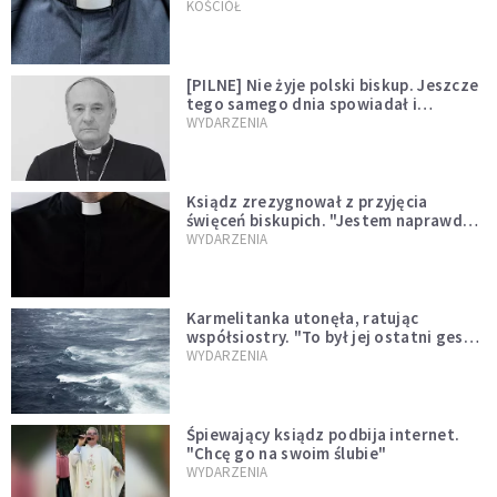
kazał mu opuścić zakon
KOŚCIÓŁ
[PILNE] Nie żyje polski biskup. Jeszcze
tego samego dnia spowiadał i
sprawował Mszę świętą
WYDARZENIA
Ksiądz zrezygnował z przyjęcia
święceń biskupich. "Jestem naprawdę
niegodny"
WYDARZENIA
Karmelitanka utonęła, ratując
współsiostry. "To był jej ostatni gest
miłości"
WYDARZENIA
Śpiewający ksiądz podbija internet.
"Chcę go na swoim ślubie"
WYDARZENIA