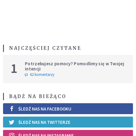
NAJCZĘŚCIEJ CZYTANE
1
Potrzebujesz pomocy? Pomodlimy się w Twojej
intencji
62 komentarzy
BĄDŹ NA BIEŻĄCO
ŚLEDŹ NAS NA FACEBOOKU
ŚLEDŹ NAS NA TWITTERZE
ŚLEDŹ NAS NA INSTAGRAMIE