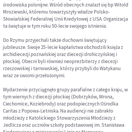
środowiska polonijne. Wśród obecnych znalazł się bp Witold
Mroziewski, któremu towarzyszyły władze Polsko-
Słowiańskiej Federalnej Unii Kredytowej z USA. Organizacja
ta świętuje w tym roku 50-lecie swojego istnienia.
Do Rzymu przyjechali także duchowni świętujący
jubileusze. Swoje 25-lecie kapłaństwa obchodzili księża z
archidiecezji poznańskiej oraz diecezji drohiczyńskiej i
płockiej. Obecni byli również neoprezbiterzy z diecezji
rzeszowskiej i tarnowskiej, którzy przybyli do Watykanu
wraz ze swoimi przełożonymi.
Wydarzenie przyciągnęło grupy parafialne z całego kraju, w
tym wiernych z diecezji płockiej (Dobrzyków, Wrona,
Ciechomice, Koziebrody) oraz podopiecznych Ośrodka
Caritas z Popowa-Letniska. Na audiencji nie zabrakło
młodzieży z Katolickiego Stowarzyszenia Młodzieży z
Jedlicza oraz uczniów szkoły podstawowej im. Stanisława