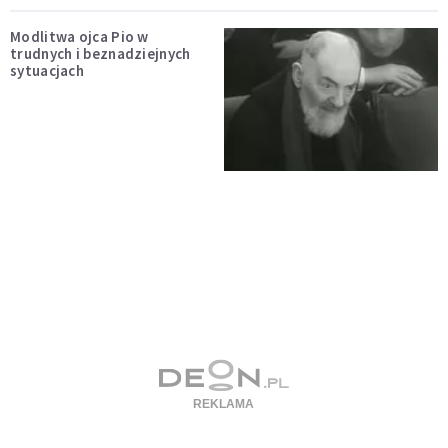
Modlitwa ojca Pio w
trudnych i beznadziejnych
sytuacjach