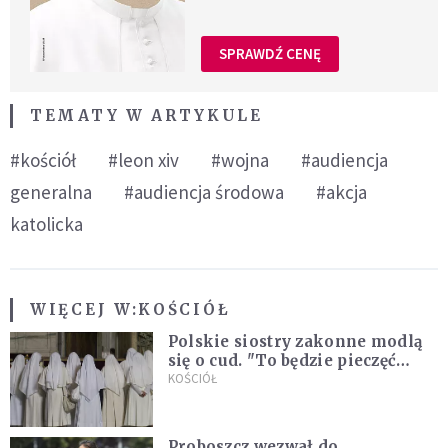
SPRAWDŹ CENĘ
TEMATY W ARTYKULE
#kościół
#leon xiv
#wojna
#audiencja
generalna
#audiencja środowa
#akcja
katolicka
WIĘCEJ W:
KOŚCIÓŁ
Polskie siostry zakonne modlą
się o cud. "To będzie pieczęć
Pana Boga dla naszej wiary"
KOŚCIÓŁ
Proboszcz wezwał do