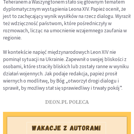
Teheranem a Waszyngtonem stało się głównym tematem
dyplomatycznym wystąpienia Leona XIV. Papież ocenił, że
jest to zachęcający wynik wysiłków na rzecz dialogu. Wyraził
też wdzięczność państwom, które pośredniczyły w
rozmowach, licząc na umocnienie wzajemnego zaufania w
regionie.
W kontekście napięć międzynarodowych Leon XIV nie
pominął sytuacji na Ukrainie. Zapewnił o swojej bliskości z
osobami, które straciły bliskich lub zostały ranne w wyniku
działań wojennych. Jak podaje redakcja, papież prosił
wiernych o modlitwę, by Bóg „otworzył drogi dialogu i
sprawił, by możliwy stał się sprawiedliwy i trwały pokój”.
DEON.PL POLECA