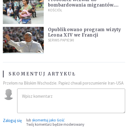
bombardowania migrantów.
"Masowy ogień przeciwko
KOŚCIÓŁ
najeźdźcom!"
Opublikowano program wizyty
Leona XIV we Francji
SERWIS PAPIESKI
SKOMENTUJ ARTYKUŁ
Przełom na Bliskim Wschodzie. Papież chwali porozumienie Iran-USA
Zaloguj się
lub
skomentuj jako Gość
Twój komentarz będzie moderowany