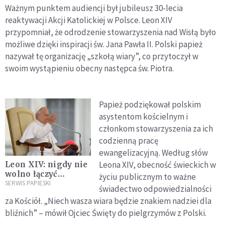
Ważnym punktem audiencji był jubileusz 30-lecia
reaktywacji Akcji Katolickiej w Polsce. Leon XIV
przypomniał, że odrodzenie stowarzyszenia nad Wisłą było
możliwe dzięki inspiracji św. Jana Pawła II. Polski papież
nazywał tę organizację „szkołą wiary”, co przytoczył w
swoim wystąpieniu obecny następca św. Piotra.
Papież podziękował polskim
asystentom kościelnym i
członkom stowarzyszenia za ich
codzienną pracę
ewangelizacyjną. Według słów
Leona XIV, obecność świeckich w
Leon XIV: nigdy nie
wolno łączyć
życiu publicznym to ważne
imienia Boga z
SERWIS PAPIESKI
świadectwo odpowiedzialności
wojną
za Kościół. „Niech wasza wiara będzie znakiem nadziei dla
bliźnich” – mówił Ojciec Święty do pielgrzymów z Polski.