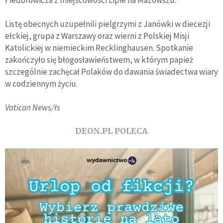
Fiedorowicza z miejscowości Lipie na Mazowszu.
Listę obecnych uzupełnili pielgrzymi z Janówki w diecezji
ełckiej, grupa z Warszawy oraz wierni z Polskiej Misji
Katolickiej w niemieckim Recklinghausen. Spotkanie
zakończyło się błogosławieństwem, w którym papież
szczególnie zachęcał Polaków do dawania świadectwa wiary
w codziennym życiu.
Vatican News/łs
DEON.PL POLECA