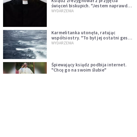
Ksiądz zrezygnował z przyjęcia
święceń biskupich. "Jestem naprawdę
niegodny"
WYDARZENIA
Karmelitanka utonęła, ratując
współsiostry. "To był jej ostatni gest
miłości"
WYDARZENIA
Śpiewający ksiądz podbija internet.
"Chcę go na swoim ślubie"
WYDARZENIA
[PILNE] Zmiany w archidiecezji
warszawskiej. Abp Adrian Galbas
wręczył dekrety nowym proboszczom
KOŚCIÓŁ
[PILNE] Podjęto kroki ws. księdza
Sawielewicza. Nie zobaczymy go w