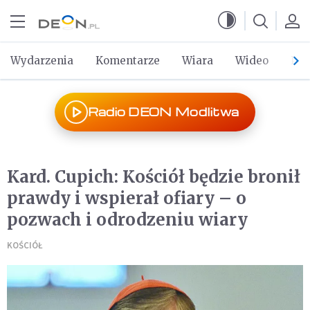
Przejdź do menu głównego
Przejdź do treści
Wydarzenia
Komentarze
Wiara
Wideo
Po 
Radio DEON Modlitwa
Kard. Cupich: Kościół będzie bronił
prawdy i wspierał ofiary – o
pozwach i odrodzeniu wiary
KOŚCIÓŁ