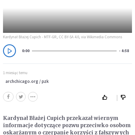
Kardynał Błażej Cupich - MTF-GR, CC BY-SA 4.0, via Wikimedia Commons
0:00
- 4:58
1 miesiąc temu
archchicago.org / pzk
Kardynał Błażej Cupich przekazał wiernym
informacje dotyczące pozwu przeciwko osobom
oskarżanym o czerpanie korzyści z fałszywych