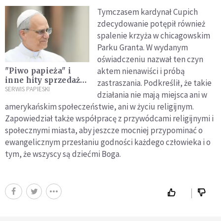
Tymczasem kardynał Cupich
zdecydowanie potępił również
spalenie krzyża w chicagowskim
Parku Granta. W wydanym
oświadczeniu nazwał ten czyn
aktem nienawiści i próbą
"Piwo papieża" i
inne hity sprzedaży.
zastraszania. Podkreślił, że takie
Chicago przeżywa
SERWIS PAPIESKI
działania nie mają miejsca ani w
cud gospodarczy
amerykańskim społeczeństwie, ani w życiu religijnym.
dzięki Leonowi XIV
Zapowiedział także współpracę z przywódcami religijnymi i
społecznymi miasta, aby jeszcze mocniej przypominać o
ewangelicznym przesłaniu godności każdego człowieka i o
tym, że wszyscy są dziećmi Boga.