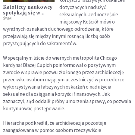
korzyści z fałszywych oskarżeń
dotyczących nadużyć
Katoliccy naukowcy
spotykają się w
seksualnych. Jednocześnie
Chicago, by
ŚWIAT
miejscowy Kościół mówi o
dyskutować o
wyraźnych oznakach duchowego odrodzenia, które
ludzkiej płciowości i
przejawiają się między innymi rosnącą liczbą osób
końcu wszechświata
przystępujących do sakramentów.
W specjalnym liście do wiernych metropolita Chicago
kardynał Błażej Cupich poinformował o pozytywnym
zwrocie w sprawie pozwu złożonego przez archidiecezję
przeciwko osobom mającym uczestniczyć w procederze
wykorzystywania fałszywych oskarżeń o nadużycia
seksualne dla osiągania korzyści finansowych. Jak
zaznaczył, sąd oddalił próby umorzenia sprawy, co pozwala
kontynuować postępowanie.
Hierarcha podkreślił, że archidiecezja pozostaje
zaangażowana w pomoc osobom rzeczywiście