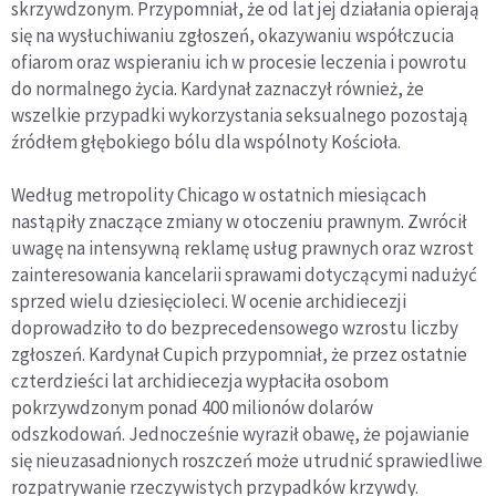
skrzywdzonym. Przypomniał, że od lat jej działania opierają
się na wysłuchiwaniu zgłoszeń, okazywaniu współczucia
ofiarom oraz wspieraniu ich w procesie leczenia i powrotu
do normalnego życia. Kardynał zaznaczył również, że
wszelkie przypadki wykorzystania seksualnego pozostają
źródłem głębokiego bólu dla wspólnoty Kościoła.
Według metropolity Chicago w ostatnich miesiącach
nastąpiły znaczące zmiany w otoczeniu prawnym. Zwrócił
uwagę na intensywną reklamę usług prawnych oraz wzrost
zainteresowania kancelarii sprawami dotyczącymi nadużyć
sprzed wielu dziesięcioleci. W ocenie archidiecezji
doprowadziło to do bezprecedensowego wzrostu liczby
zgłoszeń. Kardynał Cupich przypomniał, że przez ostatnie
czterdzieści lat archidiecezja wypłaciła osobom
pokrzywdzonym ponad 400 milionów dolarów
odszkodowań. Jednocześnie wyraził obawę, że pojawianie
się nieuzasadnionych roszczeń może utrudnić sprawiedliwe
rozpatrywanie rzeczywistych przypadków krzywdy.