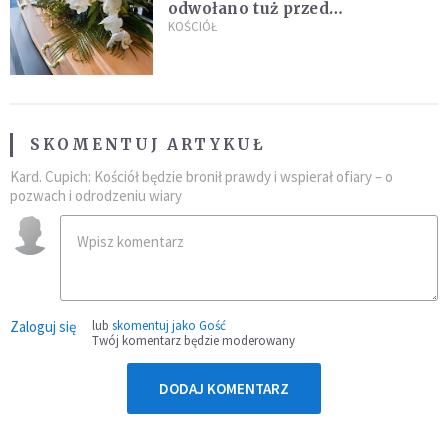
odwołano tuż przed
uroczystością. Powodem była
KOŚCIÓŁ
przynależność do masonerii
SKOMENTUJ ARTYKUŁ
Kard. Cupich: Kościół będzie bronił prawdy i wspierał ofiary – o
pozwach i odrodzeniu wiary
Zaloguj się
lub
skomentuj jako Gość
Twój komentarz będzie moderowany
DODAJ KOMENTARZ