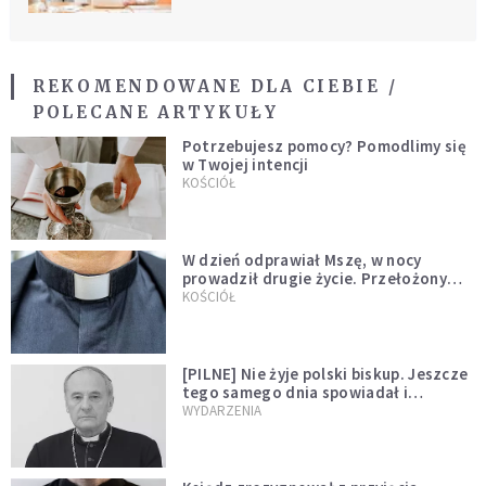
REKOMENDOWANE DLA CIEBIE /
POLECANE ARTYKUŁY
Potrzebujesz pomocy? Pomodlimy się
w Twojej intencji
KOŚCIÓŁ
W dzień odprawiał Mszę, w nocy
prowadził drugie życie. Przełożony
kazał mu opuścić zakon
KOŚCIÓŁ
[PILNE] Nie żyje polski biskup. Jeszcze
tego samego dnia spowiadał i
sprawował Mszę świętą
WYDARZENIA