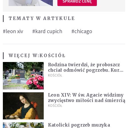
SPRAWDŹ CENĘ
TEMATY W ARTYKULE
#leon xiv
#kard cupich
#chicago
WIĘCEJ W:
KOŚCIÓŁ
Rodzina twierdzi, że proboszcz
chciał odmówić pogrzebu. Kuria
zapowiada wyjaśnienia
KOŚCIÓŁ
Leon XIV: W św. Agacie widzimy
zwycięstwo miłości nad śmiercią
KOŚCIÓŁ
Katolicki pogrzeb muzyka