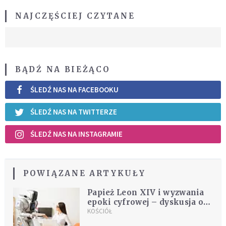
NAJCZĘŚCIEJ CZYTANE
BĄDŹ NA BIEŻĄCO
ŚLEDŹ NAS NA FACEBOOKU
ŚLEDŹ NAS NA TWITTERZE
ŚLEDŹ NAS NA INSTAGRAMIE
POWIĄZANE ARTYKUŁY
Papież Leon XIV i wyzwania
epoki cyfrowej – dyskusja o
godności człowieka
KOŚCIÓŁ