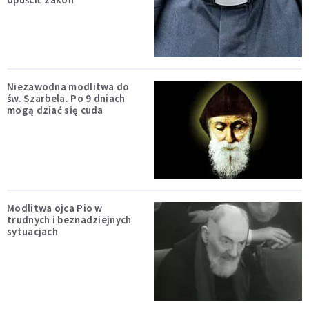
Niezawodna modlitwa do
św. Szarbela. Po 9 dniach
mogą dziać się cuda
Modlitwa ojca Pio w
trudnych i beznadziejnych
sytuacjach