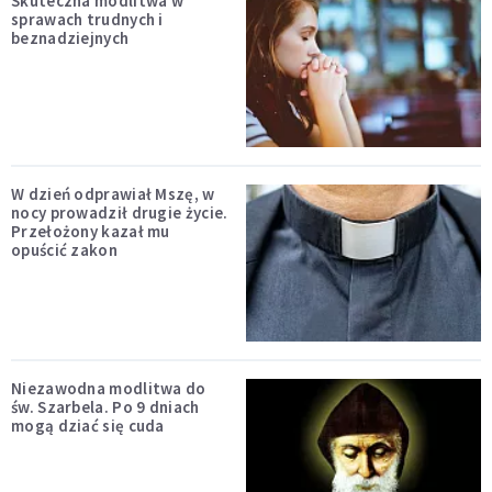
Skuteczna modlitwa w
sprawach trudnych i
beznadziejnych
W dzień odprawiał Mszę, w
nocy prowadził drugie życie.
Przełożony kazał mu
opuścić zakon
Niezawodna modlitwa do
św. Szarbela. Po 9 dniach
mogą dziać się cuda