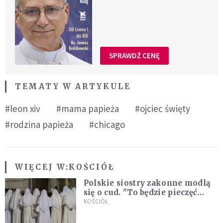
SPRAWDŹ CENĘ
TEMATY W ARTYKULE
#leon xiv
#mama papieża
#ojciec święty
#rodzina papieża
#chicago
WIĘCEJ W:
KOŚCIÓŁ
Polskie siostry zakonne modlą
się o cud. "To będzie pieczęć
Pana Boga dla naszej wiary"
KOŚCIÓŁ