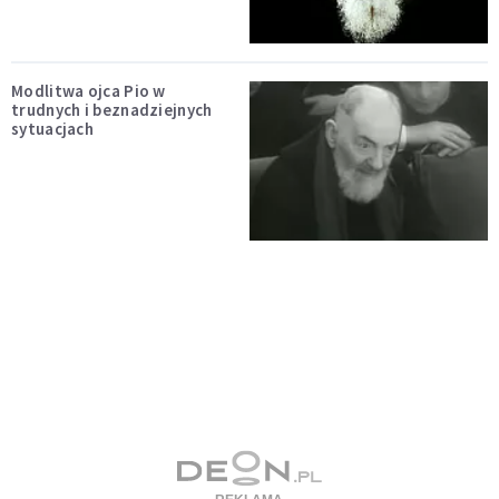
Modlitwa ojca Pio w
trudnych i beznadziejnych
sytuacjach