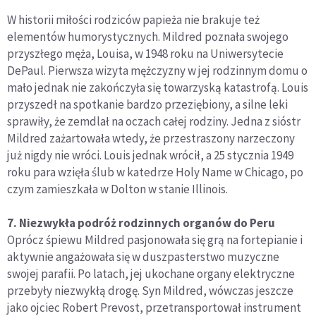
W historii miłości rodziców papieża nie brakuje też
elementów humorystycznych. Mildred poznała swojego
przyszłego męża, Louisa, w 1948 roku na Uniwersytecie
DePaul. Pierwsza wizyta mężczyzny w jej rodzinnym domu o
mało jednak nie zakończyła się towarzyską katastrofą. Louis
przyszedł na spotkanie bardzo przeziębiony, a silne leki
sprawiły, że zemdlał na oczach całej rodziny. Jedna z sióstr
Mildred zażartowała wtedy, że przestraszony narzeczony
już nigdy nie wróci. Louis jednak wrócił, a 25 stycznia 1949
roku para wzięła ślub w katedrze Holy Name w Chicago, po
czym zamieszkała w Dolton w stanie Illinois.
7. Niezwykła podróż rodzinnych organów do Peru
Oprócz śpiewu Mildred pasjonowała się grą na fortepianie i
aktywnie angażowała się w duszpasterstwo muzyczne
swojej parafii. Po latach, jej ukochane organy elektryczne
przebyły niezwykłą drogę. Syn Mildred, wówczas jeszcze
jako ojciec Robert Prevost, przetransportował instrument