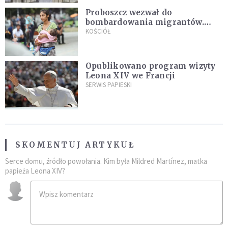
Proboszcz wezwał do
bombardowania migrantów.
"Masowy ogień przeciwko
KOŚCIÓŁ
najeźdźcom!"
Opublikowano program wizyty
Leona XIV we Francji
SERWIS PAPIESKI
SKOMENTUJ ARTYKUŁ
Serce domu, źródło powołania. Kim była Mildred Martínez, matka
papieża Leona XIV?