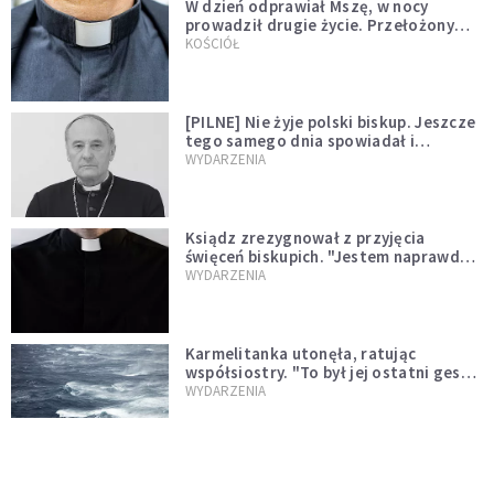
W dzień odprawiał Mszę, w nocy
prowadził drugie życie. Przełożony
kazał mu opuścić zakon
KOŚCIÓŁ
[PILNE] Nie żyje polski biskup. Jeszcze
tego samego dnia spowiadał i
sprawował Mszę świętą
WYDARZENIA
Ksiądz zrezygnował z przyjęcia
święceń biskupich. "Jestem naprawdę
niegodny"
WYDARZENIA
Karmelitanka utonęła, ratując
współsiostry. "To był jej ostatni gest
miłości"
WYDARZENIA
Śpiewający ksiądz podbija internet.
"Chcę go na swoim ślubie"