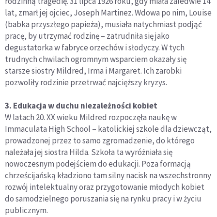
rodzinną tragedię. 31 lipca 1926 roku, gdy miała zaledwie 14
lat, zmarł jej ojciec, Joseph Martinez. Wdowa po nim, Louise
(babka przyszłego papieża), musiała natychmiast podjąć
pracę, by utrzymać rodzinę – zatrudniła się jako
degustatorka w fabryce orzechów i słodyczy. W tych
trudnych chwilach ogromnym wsparciem okazały się
starsze siostry Mildred, Irma i Margaret. Ich zarobki
pozwoliły rodzinie przetrwać najcięższy kryzys.
3. Edukacja w duchu niezależności kobiet
W latach 20. XX wieku Mildred rozpoczęła naukę w
Immaculata High School – katolickiej szkole dla dziewcząt,
prowadzonej przez to samo zgromadzenie, do którego
należała jej siostra Hilda. Szkoła ta wyróżniała się
nowoczesnym podejściem do edukacji. Poza formacją
chrześcijańską kładziono tam silny nacisk na wszechstronny
rozwój intelektualny oraz przygotowanie młodych kobiet
do samodzielnego poruszania się na rynku pracy i w życiu
publicznym.