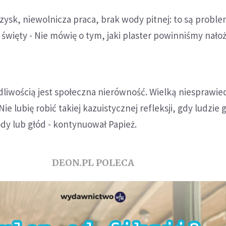
zysk, niewolnicza praca, brak wody pitnej: to są proble
święty - Nie mówię o tym, jaki plaster powinniśmy nało
dliwością jest społeczna nierówność. Wielką niesprawie
Nie lubię robić takiej kazuistycznej refleksji, gdy ludzie 
dy lub głód - kontynuował Papież.
DEON.PL POLECA