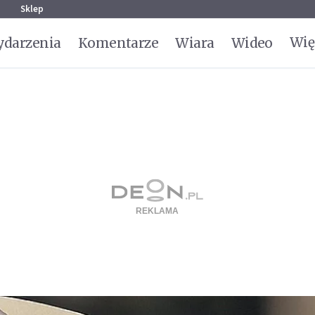
g
Sklep
Wię
darzenia
Komentarze
Wiara
Wideo