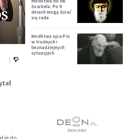
modlitwa do św.
Szarbela. Po 9
DS
dniach mogą dziać
się cuda
Modlitwa ojca Pio
w trudnych i
beznadziejnych
sytuacjach
ytał
k
ł je do