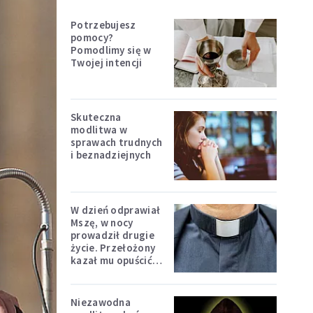
Potrzebujesz
pomocy?
Pomodlimy się w
Twojej intencji
Skuteczna
modlitwa w
sprawach trudnych
i beznadziejnych
W dzień odprawiał
Mszę, w nocy
prowadził drugie
życie. Przełożony
kazał mu opuścić
zakon
Niezawodna