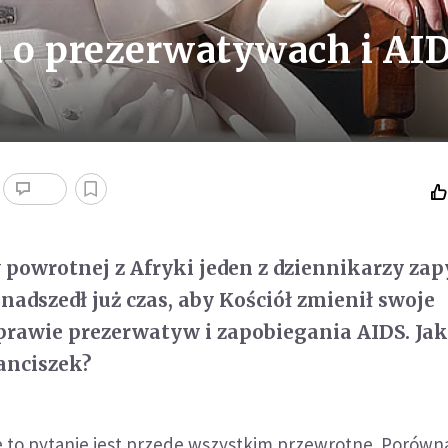
 o prezerwatywach i AI
 powrotnej z Afryki jeden z dziennikarzy zap
 nadszedł już czas, aby Kościół zmienił swoje
prawie prezerwatyw i zapobiegania AIDS. Ja
anciszek?
że to pytanie jest przede wszystkim przewrotne. Porówna