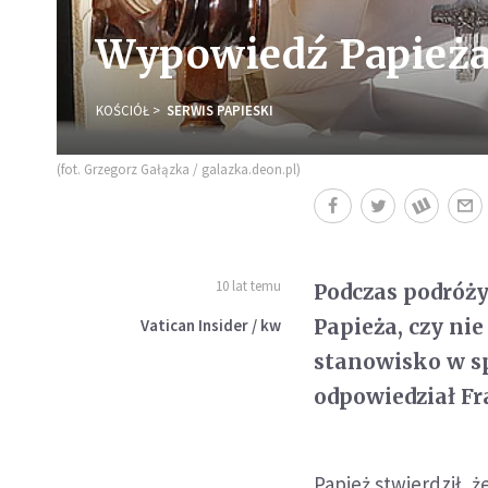
Wypowiedź Papieża
KOŚCIÓŁ
SERWIS PAPIESKI
(fot. Grzegorz Gałązka / galazka.deon.pl)
10 lat temu
Podczas podróży
Papieża, czy nie
Vatican Insider / kw
stanowisko w s
odpowiedział Fr
Papież stwierdził, 