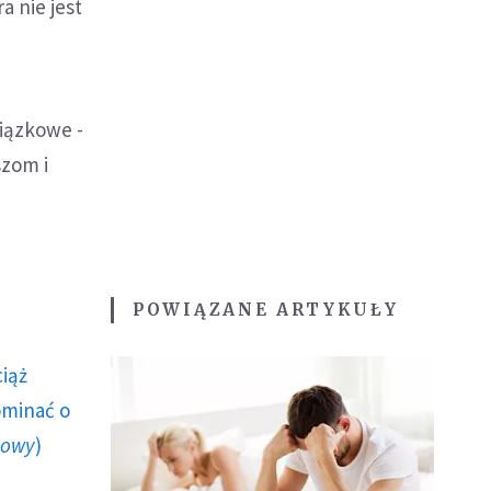
ra nie jest
wiązkowe -
szom i
POWIĄZANE ARTYKUŁY
ciąż
ominać o
howy
)