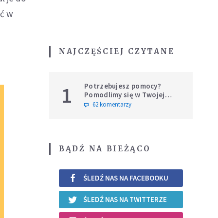
ać w
NAJCZĘŚCIEJ CZYTANE
Potrzebujesz pomocy?
1
Pomodlimy się w Twojej
intencji
62 komentarzy
BĄDŹ NA BIEŻĄCO
ŚLEDŹ NAS NA FACEBOOKU
ŚLEDŹ NAS NA TWITTERZE