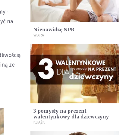
my -
żyć na
Nienawidzę NPR
WIARA
dliwością
giną ze
3 pomysły na prezent
walentynkowy dla dziewczyny
KSIĄŻKI