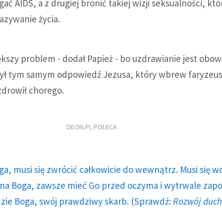
gać AIDS, a z drugiej bronić takiej wizji seksualności, któ
azywanie życia.
większy problem - dodał Papież - bo uzdrawianie jest obo
ył tym samym odpowiedź Jezusa, który wbrew faryzeu
drowił chorego.
DEON.PL POLECA
ga, musi się zwrócić całkowicie do wewnątrz. Musi się w
a Boga, zawsze mieć Go przed oczyma i wytrwale zap
dzie Boga, swój prawdziwy skarb. (Sprawdź:
Rozwój duc