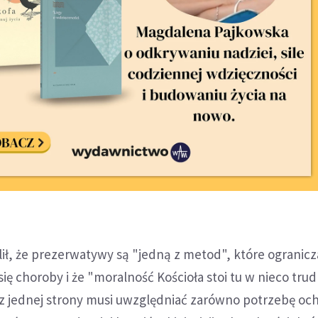
ił, że prezerwatywy są "jedną z metod", które ogranicz
ię choroby i że "moralność Kościoła stoi tu w nieco trud
 z jednej strony musi uwzględniać zarówno potrzebę oc