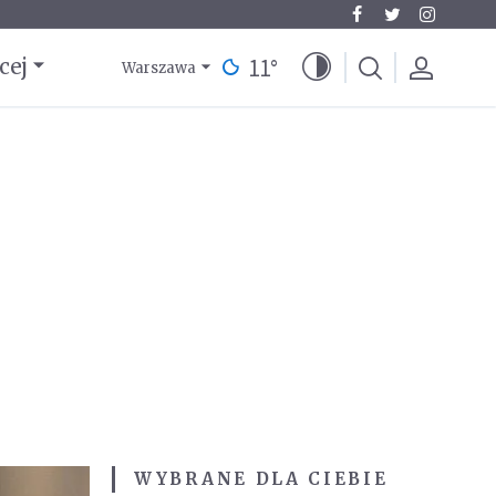
11
°
cej
Warszawa
WYBRANE DLA CIEBIE