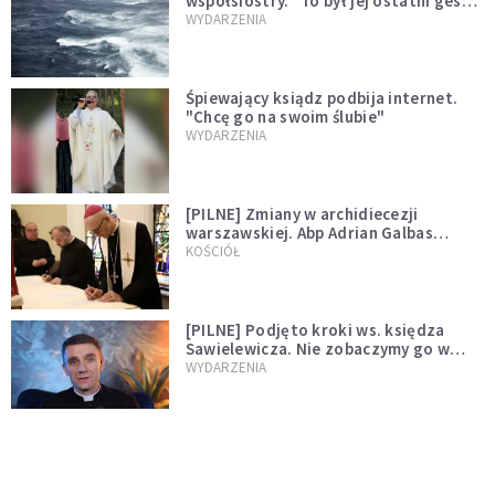
współsiostry. "To był jej ostatni gest
miłości"
WYDARZENIA
Śpiewający ksiądz podbija internet.
"Chcę go na swoim ślubie"
WYDARZENIA
[PILNE] Zmiany w archidiecezji
warszawskiej. Abp Adrian Galbas
wręczył dekrety nowym proboszczom
KOŚCIÓŁ
[PILNE] Podjęto kroki ws. księdza
Sawielewicza. Nie zobaczymy go w
mediach
WYDARZENIA