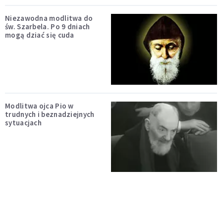
Niezawodna modlitwa do
św. Szarbela. Po 9 dniach
mogą dziać się cuda
Modlitwa ojca Pio w
trudnych i beznadziejnych
sytuacjach