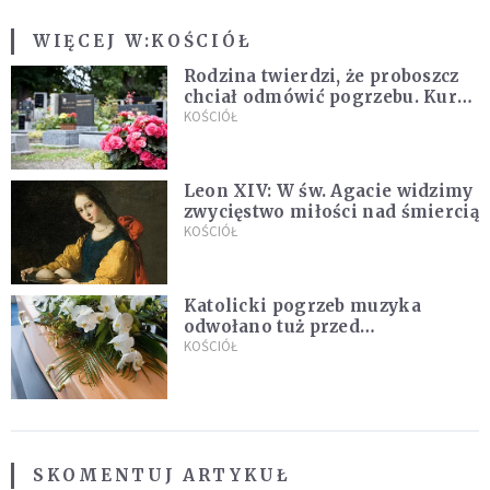
WIĘCEJ W:
KOŚCIÓŁ
Rodzina twierdzi, że proboszcz
chciał odmówić pogrzebu. Kuria
zapowiada wyjaśnienia
KOŚCIÓŁ
Leon XIV: W św. Agacie widzimy
zwycięstwo miłości nad śmiercią
KOŚCIÓŁ
Katolicki pogrzeb muzyka
odwołano tuż przed
uroczystością. Powodem była
KOŚCIÓŁ
przynależność do masonerii
SKOMENTUJ ARTYKUŁ