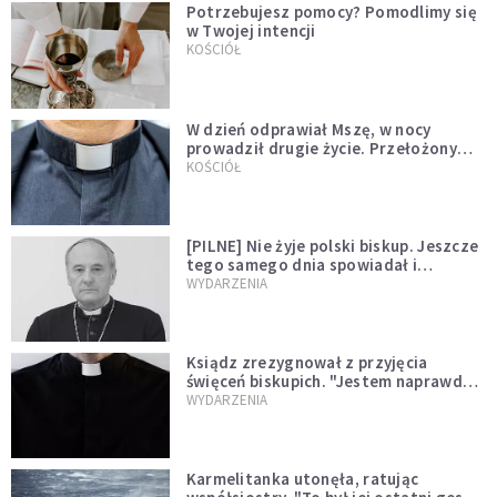
Potrzebujesz pomocy? Pomodlimy się
w Twojej intencji
KOŚCIÓŁ
W dzień odprawiał Mszę, w nocy
prowadził drugie życie. Przełożony
kazał mu opuścić zakon
KOŚCIÓŁ
[PILNE] Nie żyje polski biskup. Jeszcze
tego samego dnia spowiadał i
sprawował Mszę świętą
WYDARZENIA
Ksiądz zrezygnował z przyjęcia
święceń biskupich. "Jestem naprawdę
niegodny"
WYDARZENIA
Karmelitanka utonęła, ratując