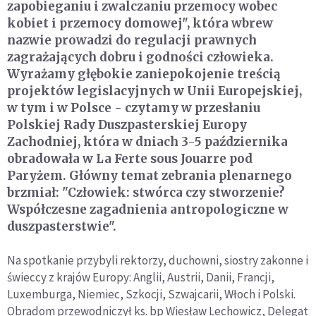
zapobieganiu i zwalczaniu przemocy wobec
kobiet i przemocy domowej", która wbrew
nazwie prowadzi do regulacji prawnych
zagrażających dobru i godności człowieka.
Wyrażamy głębokie zaniepokojenie treścią
projektów legislacyjnych w Unii Europejskiej,
w tym i w Polsce - czytamy w przesłaniu
Polskiej Rady Duszpasterskiej Europy
Zachodniej, która w dniach 3-5 października
obradowała w La Ferte sous Jouarre pod
Paryżem. Główny temat zebrania plenarnego
brzmiał: "Człowiek: stwórca czy stworzenie?
Współczesne zagadnienia antropologiczne w
duszpasterstwie".
Na spotkanie przybyli rektorzy, duchowni, siostry zakonne i
świeccy z krajów Europy: Anglii, Austrii, Danii, Francji,
Luxemburga, Niemiec, Szkocji, Szwajcarii, Włoch i Polski.
Obradom przewodniczył ks. bp Wiesław Lechowicz, Delegat