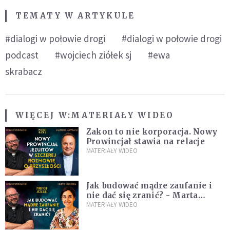
TEMATY W ARTYKULE
#dialogi w połowie drogi
#dialogi w połowie drogi
podcast
#wojciech ziółek sj
#ewa
skrabacz
WIĘCEJ W:
MATERIAŁY WIDEO
Zakon to nie korporacja. Nowy
Prowincjał stawia na relacje
MATERIAŁY WIDEO
Jak budować mądre zaufanie i
nie dać się zranić? - Marta
Miłuńska
MATERIAŁY WIDEO