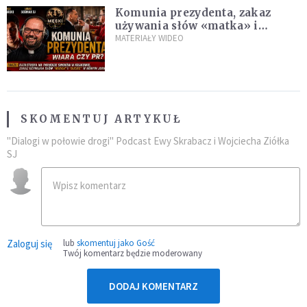
Komunia prezydenta, zakaz
używania słów «matka» i
«ojciec», krytyka Dziesięciu
MATERIAŁY WIDEO
Przykazań, LEGO oraz Sagrada
Familia
SKOMENTUJ ARTYKUŁ
"Dialogi w połowie drogi" Podcast Ewy Skrabacz i Wojciecha Ziółka
SJ
Zaloguj się
lub
skomentuj jako Gość
Twój komentarz będzie moderowany
DODAJ KOMENTARZ