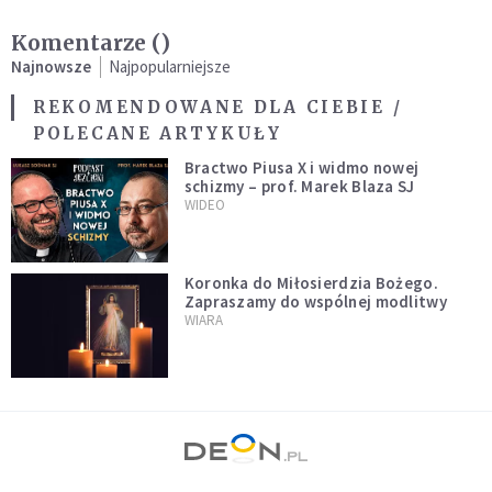
Komentarze (
)
Najnowsze
Najpopularniejsze
REKOMENDOWANE DLA CIEBIE /
POLECANE ARTYKUŁY
Bractwo Piusa X i widmo nowej
schizmy – prof. Marek Blaza SJ
WIDEO
Koronka do Miłosierdzia Bożego.
Zapraszamy do wspólnej modlitwy
WIARA