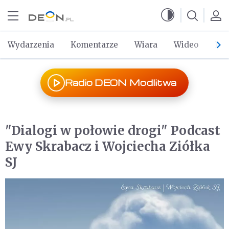
Przejdź do menu głównego
Przejdź do treści
Wydarzenia
Komentarze
Wiara
Wideo
Po 
Radio DEON Modlitwa
"Dialogi w połowie drogi" Podcast
Ewy Skrabacz i Wojciecha Ziółka
SJ