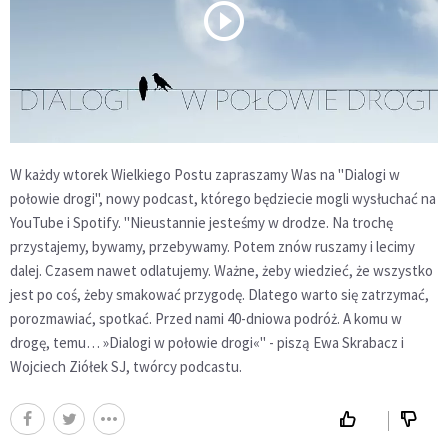
W każdy wtorek Wielkiego Postu zapraszamy Was na "Dialogi w
połowie drogi", nowy podcast, którego będziecie mogli wysłuchać na
YouTube i Spotify. "Nieustannie jesteśmy w drodze. Na trochę
przystajemy, bywamy, przebywamy. Potem znów ruszamy i lecimy
dalej. Czasem nawet odlatujemy. Ważne, żeby wiedzieć, że wszystko
jest po coś, żeby smakować przygodę. Dlatego warto się zatrzymać,
porozmawiać, spotkać. Przed nami 40-dniowa podróż. A komu w
drogę, temu… »Dialogi w połowie drogi«" - piszą Ewa Skrabacz i
Wojciech Ziółek SJ, twórcy podcastu.