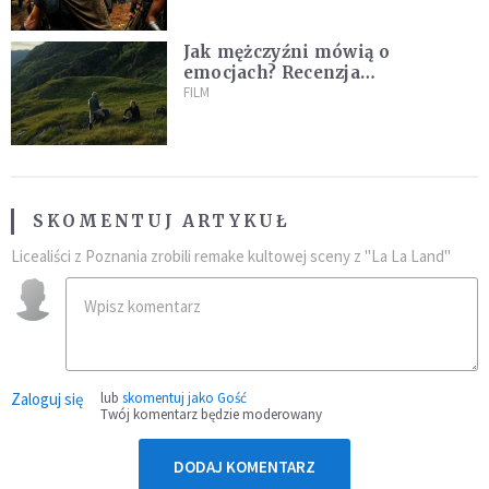
Jak mężczyźni mówią o
emocjach? Recenzja
najnowszego filmu Barta
FILM
Schrijvera „Wędrówka na
północ”
SKOMENTUJ ARTYKUŁ
Licealiści z Poznania zrobili remake kultowej sceny z "La La Land"
Zaloguj się
lub
skomentuj jako Gość
Twój komentarz będzie moderowany
DODAJ KOMENTARZ