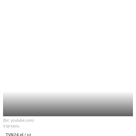
(fot. youtube.com)
9 lat temu
TVN24.pl / sz