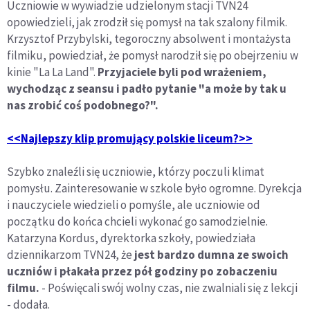
Uczniowie w wywiadzie udzielonym stacji TVN24
opowiedzieli, jak zrodził się pomysł na tak szalony filmik.
Krzysztof Przybylski, tegoroczny absolwent i montażysta
filmiku, powiedział, że pomysł narodził się po obejrzeniu w
kinie "La La Land".
Przyjaciele byli pod wrażeniem,
wychodząc z seansu i padło pytanie "a może by tak u
nas zrobić coś podobnego?".
<<Najlepszy klip promujący polskie liceum?>>
Szybko znaleźli się uczniowie, którzy poczuli klimat
pomysłu. Zainteresowanie w szkole było ogromne. Dyrekcja
i nauczyciele wiedzieli o pomyśle, ale uczniowie od
początku do końca chcieli wykonać go samodzielnie.
Katarzyna Kordus, dyrektorka szkoły, powiedziała
dziennikarzom TVN24, że
jest bardzo dumna ze swoich
uczniów i płakała przez pół godziny po zobaczeniu
filmu.
- Poświęcali swój wolny czas, nie zwalniali się z lekcji
- dodała.