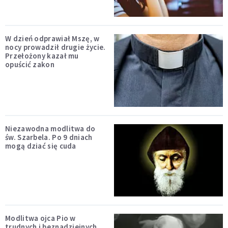
W dzień odprawiał Mszę, w
nocy prowadził drugie życie.
Przełożony kazał mu
opuścić zakon
Niezawodna modlitwa do
św. Szarbela. Po 9 dniach
mogą dziać się cuda
Modlitwa ojca Pio w
trudnych i beznadziejnych