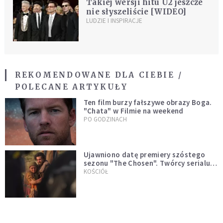
Takiej wersji hitu U2 jeszcze
nie słyszeliście [WIDEO]
LUDZIE I INSPIRACJE
REKOMENDOWANE DLA CIEBIE /
POLECANE ARTYKUŁY
Ten film burzy fałszywe obrazy Boga.
"Chata" w Filmie na weekend
PO GODZINACH
Ujawniono datę premiery szóstego
sezonu "The Chosen". Twórcy serialu
zdecydowali się na nietypowy krok
KOŚCIÓŁ