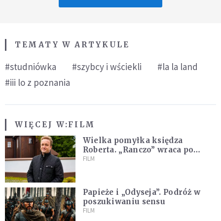
TEMATY W ARTYKULE
#studniówka
#szybcy i wściekli
#la la land
#iii lo z poznania
WIĘCEJ W:
FILM
Wielka pomyłka księdza
Roberta. „Ranczo” wraca po
latach
FILM
Papieże i „Odyseja”. Podróż w
poszukiwaniu sensu
FILM