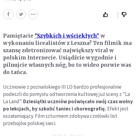
Pamiętacie
"Szybkich i wściekłych"
w
wykonaniu licealistów z Leszna? Ten filmik ma
szansę zdetronizować największy viral w
polskim Internecie. Usiądźcie wygodnie i
pilnujcie własnych nóg, bo to wideo porwie was
do tańca.
Uczniowie z poznańskiego III LO bardzo profesjonalnie
podeszli do pomysłu odtworzenia kultowej już sceny z "La
La Land".
Dziesiątki uczniów poświęcało swój czas wolny
po lekcjach, by szkolić taniec i choreografię.
Efekt jest
oszałamiający. Film szturmem zdobywa czołówki list
przebojów polskiej sieci.
DEON.PL POLECA