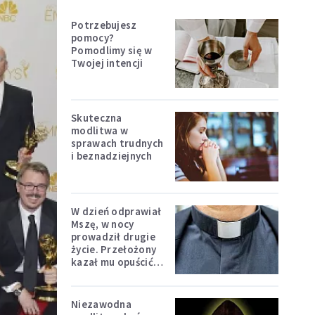
Potrzebujesz
pomocy?
Pomodlimy się w
Twojej intencji
Skuteczna
modlitwa w
sprawach trudnych
i beznadziejnych
W dzień odprawiał
Mszę, w nocy
prowadził drugie
życie. Przełożony
kazał mu opuścić
zakon
Niezawodna