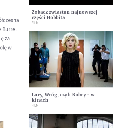
Zobacz zwiastun najnowszej
części Hobbita
ółczesna
FILM
y Burrel
ę za
olę w
Lucy, Wróg, czyli Bobry - w
kinach
FILM