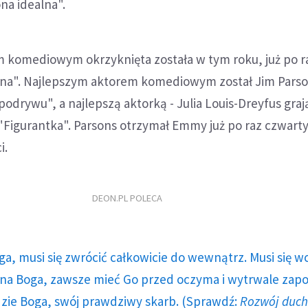
ona idealna".
 komediowym okrzyknięta została w tym roku, już po ra
na". Najlepszym aktorem komediowym został Jim Parson
 podrywu", a najlepszą aktorką - Julia Louis-Dreyfus gra
 "Figurantka". Parsons otrzymał Emmy już po raz czwarty,
i.
DEON.PL POLECA
ga, musi się zwrócić całkowicie do wewnątrz. Musi się w
a Boga, zawsze mieć Go przed oczyma i wytrwale zap
dzie Boga, swój prawdziwy skarb. (Sprawdź:
Rozwój duc