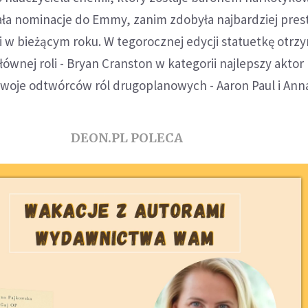
ała nominacje do Emmy, zanim zdobyła najbardziej pres
 w bieżącym roku. W tegorocznej edycji statuetkę otrz
ównej roli - Bryan Cranston w kategorii najlepszy aktor
woje odtwórców ról drugoplanowych - Aaron Paul i Ann
DEON.PL POLECA