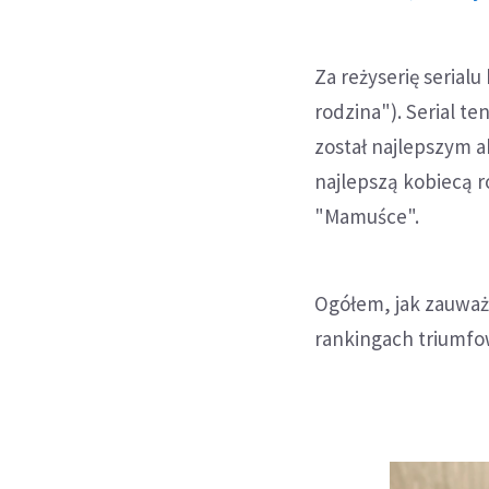
Za reżyserię seria
rodzina"). Serial te
został najlepszym
najlepszą kobiecą r
"Mamuśce".
Ogółem, jak zauważ
rankingach triumfow