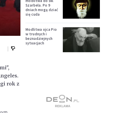
modlitwa do św.
Szarbela. Po 9
dniach mogą dziać
się cuda
Modlitwa ojca Pio
w trudnych i
beznadziejnych
sytuacjach
mi",
Angeles.
gi rok z
owym,