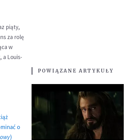
z piąty,
s za rolę
jąca w
 a Louis-
POWIĄZANE ARTYKUŁY
ciąż
ominać o
howy
)