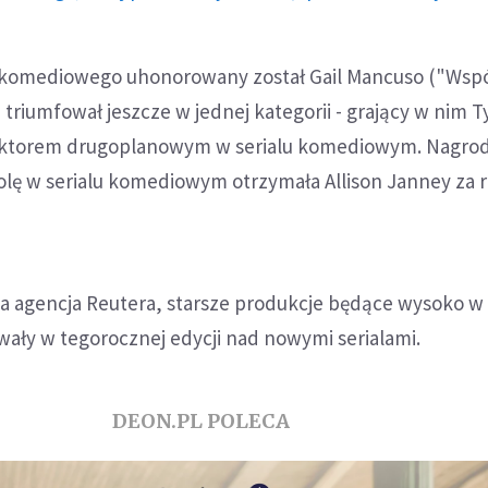
lu komediowego uhonorowany został Gail Mancuso ("Wsp
n triumfował jeszcze w jednej kategorii - grający w nim T
 aktorem drugoplanowym w serialu komediowym. Nagrod
olę w serialu komediowym otrzymała Allison Janney za r
a agencja Reutera, starsze produkcje będące wysoko w
ały w tegorocznej edycji nad nowymi serialami.
DEON.PL POLECA