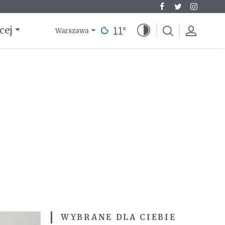
11
°
cej
Warszawa
WYBRANE DLA CIEBIE