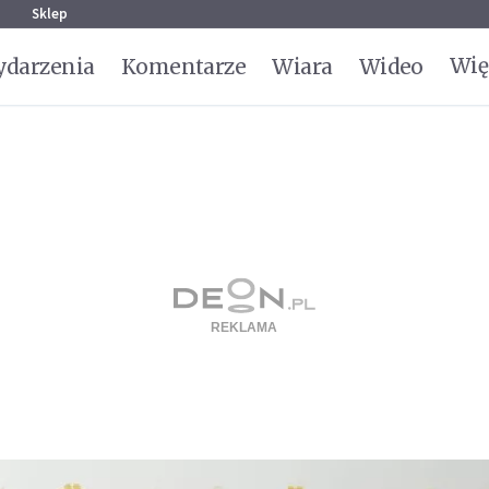
g
Sklep
Wię
darzenia
Komentarze
Wiara
Wideo