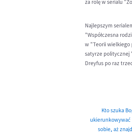
za rolę w serialu "Ż
Najlepszym serialem
"Współczesna rodzi
w "Teorii wielkiego
satyrze politycznej
Dreyfus po raz trzec
Kto szuka Bo
ukierunkowywać n
sobie, aż znaj