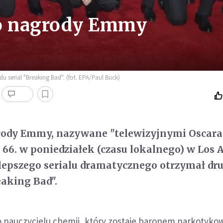
no nagrody Emmy
 serial "Breaking Bad". (fot. EPA/Paul Buck)
rody Emmy, nazywane "telewizyjnymi Oscara
 66. w poniedziałek (czasu lokalnego) w Los 
lepszego serialu dramatycznego otrzymał dru
eaking Bad".
 nauczycielu chemii, który zostaje baronem narkotyk