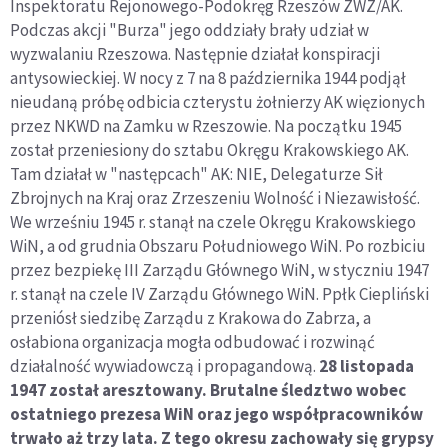
Inspektoratu Rejonowego-Podokręg Rzeszów ZWZ/AK.
Podczas akcji "Burza" jego oddziały brały udział w
wyzwalaniu Rzeszowa. Następnie działał konspiracji
antysowieckiej. W nocy z 7 na 8 października 1944 podjął
nieudaną próbę odbicia czterystu żołnierzy AK więzionych
przez NKWD na Zamku w Rzeszowie. Na początku 1945
został przeniesiony do sztabu Okręgu Krakowskiego AK.
Tam działał w "następcach" AK: NIE, Delegaturze Sił
Zbrojnych na Kraj oraz Zrzeszeniu Wolność i Niezawisłość.
We wrześniu 1945 r. stanął na czele Okręgu Krakowskiego
WiN, a od grudnia Obszaru Południowego WiN. Po rozbiciu
przez bezpiekę III Zarządu Głównego WiN, w styczniu 1947
r. stanął na czele IV Zarządu Głównego WiN. Ppłk Ciepliński
przeniósł siedzibę Zarządu z Krakowa do Zabrza, a
osłabiona organizacja mogła odbudować i rozwinąć
działalność wywiadowczą i propagandową.
28 listopada
1947 został aresztowany. Brutalne śledztwo wobec
ostatniego prezesa WiN oraz jego współpracowników
trwało aż trzy lata. Z tego okresu zachowały się grypsy