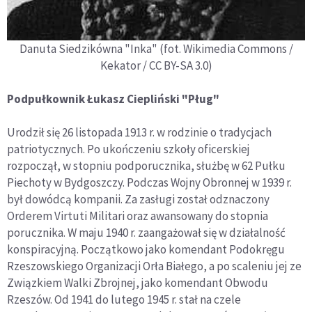
Danuta Siedzikówna "Inka" (fot. Wikimedia Commons /
Kekator / CC BY-SA 3.0)
Podpułkownik Łukasz Ciepliński "Pług"
Urodził się 26 listopada 1913 r. w rodzinie o tradycjach
patriotycznych. Po ukończeniu szkoły oficerskiej
rozpoczął, w stopniu podporucznika, służbę w 62 Pułku
Piechoty w Bydgoszczy. Podczas Wojny Obronnej w 1939 r.
był dowódcą kompanii. Za zasługi został odznaczony
Orderem Virtuti Militari oraz awansowany do stopnia
porucznika. W maju 1940 r. zaangażował się w działalność
konspiracyjną. Początkowo jako komendant Podokręgu
Rzeszowskiego Organizacji Orła Białego, a po scaleniu jej ze
Związkiem Walki Zbrojnej, jako komendant Obwodu
Rzeszów. Od 1941 do lutego 1945 r. stał na czele