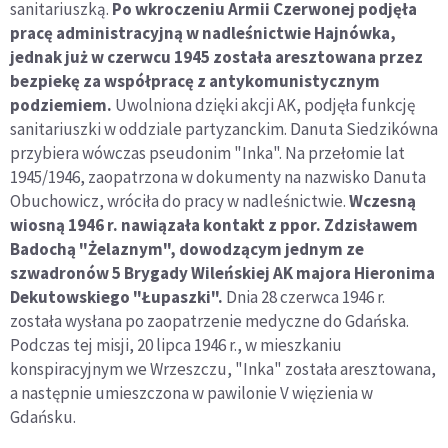
sanitariuszką.
Po wkroczeniu Armii Czerwonej podjęła
pracę administracyjną w nadleśnictwie Hajnówka,
jednak już w czerwcu 1945 została aresztowana przez
bezpiekę za współpracę z antykomunistycznym
podziemiem.
Uwolniona dzięki akcji AK, podjęła funkcję
sanitariuszki w oddziale partyzanckim. Danuta Siedzikówna
przybiera wówczas pseudonim "Inka". Na przełomie lat
1945/1946, zaopatrzona w dokumenty na nazwisko Danuta
Obuchowicz, wróciła do pracy w nadleśnictwie.
Wczesną
wiosną 1946 r. nawiązała kontakt z ppor. Zdzisławem
Badochą "Żelaznym", dowodzącym jednym ze
szwadronów 5 Brygady Wileńskiej AK majora Hieronima
Dekutowskiego "Łupaszki".
Dnia 28 czerwca 1946 r.
została wysłana po zaopatrzenie medyczne do Gdańska.
Podczas tej misji, 20 lipca 1946 r., w mieszkaniu
konspiracyjnym we Wrzeszczu, "Inka" została aresztowana,
a następnie umieszczona w pawilonie V więzienia w
Gdańsku.