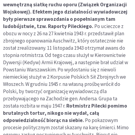
wewnętrzną siatkę ruchu oporu (Związek Organizacji
Wojskowej). Efektem jego działalności wywiadowczej
były pierwsze sprawozdania o popełnianym tam
ludobójstwie, tzw. Raporty Pileckiego.
Po ucieczce z
obozu w nocy z 26 na 27 kwietnia 1943 r. przedstawił plan
zbrojnego opanowania Auschwitz, który ostatecznie nie
został zrealizowany. 11 listopada 1943 otrzymał awans do
stopnia rotmistrza. Od tego czasu służył w Kierownictwie
Dywersji (Kedyw) Armii Krajowej, a następnie brał udział w
Powstaniu Warszawskim. Po wydostaniu się z niewoli
niemieckiej służył w 2 Korpusie Polskich Sił Zbrojnych we
Włoszech. W grudniu 1945 r. na własną prośbę wrócił do
Polski, by tworzyć organizację wywiadowczą dla
przebywającego na Zachodzie gen. Andersa. Grupa ta
została rozbita w maju 1947 r.
Rotmistrz Pilecki pomimo
brutalnych tortur, nikogo nie wydał, całą
odpowiedzialność biorąc na siebie.
Po pokazowym
procesie politycznym został skazany na karę śmierci. Mimo
ogromu zasług poczynionych w Auschwitz, Bierut nie