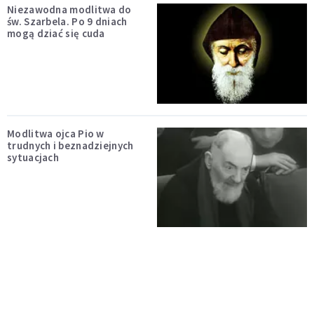
Niezawodna modlitwa do
św. Szarbela. Po 9 dniach
mogą dziać się cuda
Modlitwa ojca Pio w
trudnych i beznadziejnych
sytuacjach