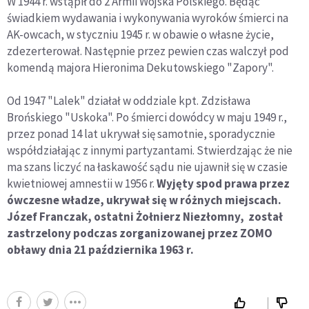
W 1944 r. wstąpił do 2 Armii Wojska Polskiego. Będąc
świadkiem wydawania i wykonywania wyroków śmierci na
AK-owcach, w styczniu 1945 r. w obawie o własne życie,
zdezerterował. Następnie przez pewien czas walczył pod
komendą majora Hieronima Dekutowskiego "Zapory".
Od 1947 "Lalek" działał w oddziale kpt. Zdzisława
Brońskiego "Uskoka". Po śmierci dowódcy w maju 1949 r.,
przez ponad 14 lat ukrywał się samotnie, sporadycznie
współdziałając z innymi partyzantami. Stwierdzając że nie
ma szans liczyć na łaskawość sądu nie ujawnił się w czasie
kwietniowej amnestii w 1956 r.
Wyjęty spod prawa przez
ówczesne władze, ukrywał się w różnych miejscach.
Józef Franczak, ostatni Żołnierz Niezłomny, został
zastrzelony podczas zorganizowanej przez ZOMO
obławy dnia 21 października 1963 r.