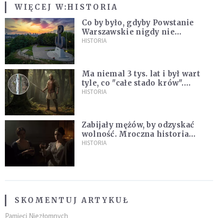
WIĘCEJ W:
HISTORIA
Co by było, gdyby Powstanie
Warszawskie nigdy nie
wybuchło? Historia
HISTORIA
alternatywna bez prostych
odpowiedzi
Ma niemal 3 tys. lat i był wart
tyle, co "całe stado krów".
Niezwykłe znalezisko na
HISTORIA
Pomorzu
Zabijały mężów, by odzyskać
wolność. Mroczna historia
Fanny Lambert z Marsylii
HISTORIA
SKOMENTUJ ARTYKUŁ
Pamięci Niezłomnych