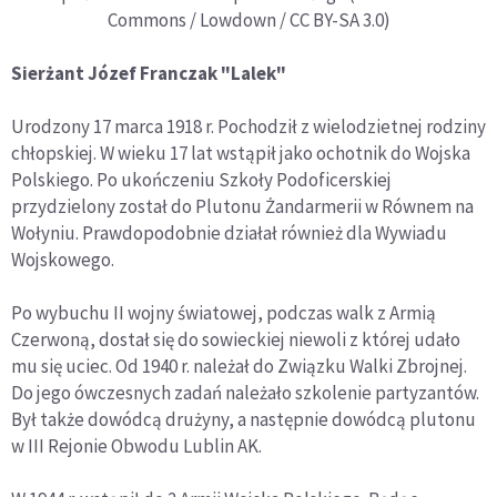
Commons / Lowdown / CC BY-SA 3.0)
Sierżant Józef Franczak "Lalek"
Urodzony 17 marca 1918 r. Pochodził z wielodzietnej rodziny
chłopskiej. W wieku 17 lat wstąpił jako ochotnik do Wojska
Polskiego. Po ukończeniu Szkoły Podoficerskiej
przydzielony został do Plutonu Żandarmerii w Równem na
Wołyniu. Prawdopodobnie działał również dla Wywiadu
Wojskowego.
Po wybuchu II wojny światowej, podczas walk z Armią
Czerwoną, dostał się do sowieckiej niewoli z której udało
mu się uciec. Od 1940 r. należał do Związku Walki Zbrojnej.
Do jego ówczesnych zadań należało szkolenie partyzantów.
Był także dowódcą drużyny, a następnie dowódcą plutonu
w III Rejonie Obwodu Lublin AK.