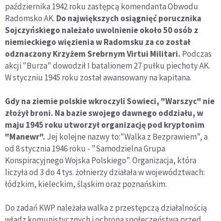
października 1942 roku zastępcą komendanta Obwodu
Radomsko AK.
Do największych osiągnięć porucznika
Sojczyńskiego należało uwolnienie około 50 osób z
niemieckiego więzienia w Radomsku za co został
odznaczony Krzyżem Srebrnym Virtui Militari.
Podczas
akcji "Burza" dowodził I batalionem 27 pułku piechoty AK.
W styczniu 1945 roku został awansowany na kapitana.
Gdy na ziemie polskie wkroczyli Sowieci, "Warszyc" nie
złożył broni. Na bazie swojego dawnego oddziału, w
maju 1945 roku utworzył organizację pod kryptonim
"Manewr".
Jej kolejne nazwy to:"Walka z Bezprawiem", a
od 8 stycznia 1946 roku - "Samodzielna Grupa
Konspiracyjnego Wojska Polskiego". Organizacja, która
liczyła od 3 do 4 tys. żołnierzy działała w województwach:
łódzkim, kieleckim, śląskim oraz poznańskim.
Do zadań KWP należała walka z przestępczą działalnością
władz komunistycznych i ochrona społeczeństwa przed