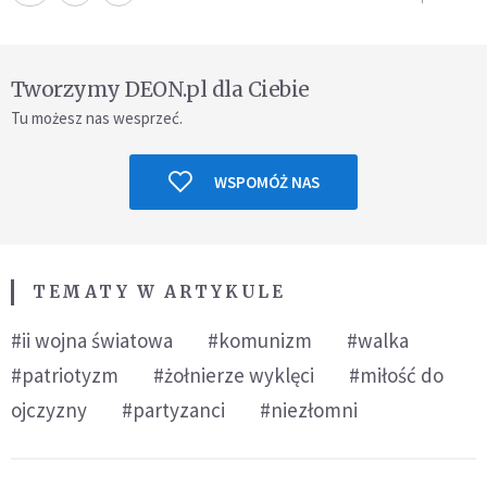
Tworzymy DEON.pl dla Ciebie
Tu możesz nas wesprzeć.
WSPOMÓŻ NAS
TEMATY W ARTYKULE
#ii wojna światowa
#komunizm
#walka
#patriotyzm
#żołnierze wyklęci
#miłość do
ojczyzny
#partyzanci
#niezłomni