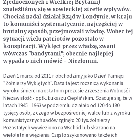
Zjednoczonych i Wielkiej Brytanii)
znaleźliśmy się w sowieckiej strefie wpływów.
Chociaż nadal działał Rząd w Londynie, w kraju
to komuniści systematycznie, najczęściej w
brutalny sposób, przejmowali władzę. Wobec tej
sytuacji wielu patriotów pozostało w
konspiracji. Wyklęci przez władzę, zwani
wówczas "bandytami"; obecnie najlepiej
wypada o nich mówić - Niezłomni.
Dzień 1 marca od 2011 r. obchodzimy jako Dzień Pamięci
"Żołnierzy Wyklętych". Data ta jest rocznicą wykonania
wyroku śmierci na ostatnim prezesie Zrzeszenia Wolność i
Niezawisłość - ppłk. Łukaszu Cieplińskim. Szacuje się, że w
latach 1945 - 1963 w podziemiu działało od 120 do 180
tysięcy osób, z czego w bezpośredniej walce lub z wyroku
komunistycznych sądów zginęło 20 tys. żołnierzy.
Pozostałych wywieziono na Wschód lub skazano na
wieloletnie więzienia. Często szykanowano także ich