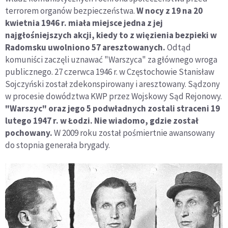
terrorem organów bezpieczeństwa.
W nocy z 19 na 20
kwietnia 1946 r. miała miejsce jedna z jej
najgłośniejszych akcji, kiedy to z więzienia bezpieki w
Radomsku uwolniono 57 aresztowanych.
Odtąd
komuniści zaczęli uznawać "Warszyca" za głównego wroga
publicznego. 27 czerwca 1946 r. w Częstochowie Stanisław
Sojczyński został zdekonspirowany i aresztowany. Sądzony
w procesie dowództwa KWP przez Wojskowy Sąd Rejonowy.
"Warszyc" oraz jego 5 podwładnych zostali straceni 19
lutego 1947 r. w Łodzi. Nie wiadomo, gdzie został
pochowany.
W 2009 roku został pośmiertnie awansowany
do stopnia generała brygady.