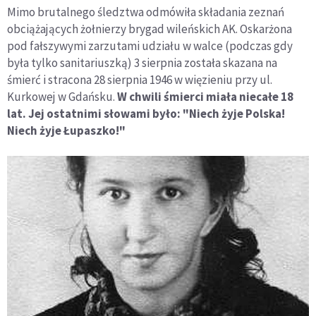
Mimo brutalnego śledztwa odmówiła składania zeznań
obciążających żołnierzy brygad wileńskich AK. Oskarżona
pod fałszywymi zarzutami udziału w walce (podczas gdy
była tylko sanitariuszką) 3 sierpnia została skazana na
śmierć i stracona 28 sierpnia 1946 w więzieniu przy ul.
Kurkowej w Gdańsku.
W chwili śmierci miała niecałe 18
lat. Jej ostatnimi słowami było: "Niech żyje Polska!
Niech żyje Łupaszko!"