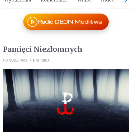
Radio DEON Modlitwa
Pamięci Niezłomnych
PO GODZINACH
HISTORIA